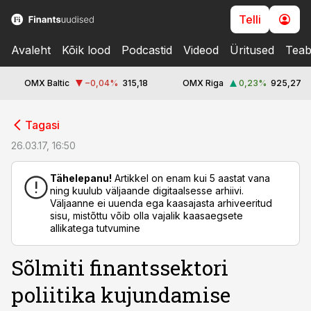
Telli
Avaleht
Kõik lood
Podcastid
Videod
Üritused
Teab
OMX Baltic
−0,04
%
315,18
OMX Riga
0,23
%
925,27
cebook
cebook
Tagasi
Twitter)
Twitter)
26.03.17, 16:50
kedIn
kedIn
Tähelepanu!
Artikkel on enam kui 5 aastat vana
ning kuulub väljaande digitaalsesse arhiivi.
ail
ail
Väljaanne ei uuenda ega kaasajasta arhiveeritud
sisu, mistõttu võib olla vajalik kaasaegsete
k
k
allikatega tutvumine
Sõlmiti finantssektori
poliitika kujundamise