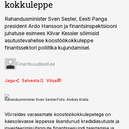
kokkuleppe
Rahandusminister Sven Sester, Eesti Panga
president Ardo Hansson ja finantsinspektsiooni
juhatuse esimees Kilvar Kessler sõlmisid
asutustevahelise koostöökokkuleppe
finantssektori poliitika kujundamisel.
Finantsuudised.ee
Jaga
Salvesta
Vihja
Rahandusminister Sven Sester.
Foto:
Andras Kralla
Võrreldes varasemate koostöökokkulepetega on
käesolevasse leppesse lisandunud krediidiasutuste ja
investeerimisühingute finantsseisundi taastamise ja