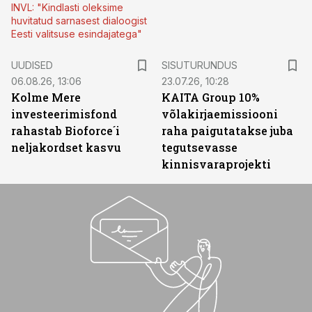
INVL: "Kindlasti oleksime
huvitatud sarnasest dialoogist
Eesti valitsuse esindajatega"
ST
UUDISED
SISUTURUNDUS
06.08.26, 13:06
23.07.26, 10:28
Kolme Mere
KAITA Group 10%
investeerimisfond
võlakirjaemissiooni
rahastab Bioforce´i
raha paigutatakse juba
neljakordset kasvu
tegutsevasse
kinnisvaraprojekti