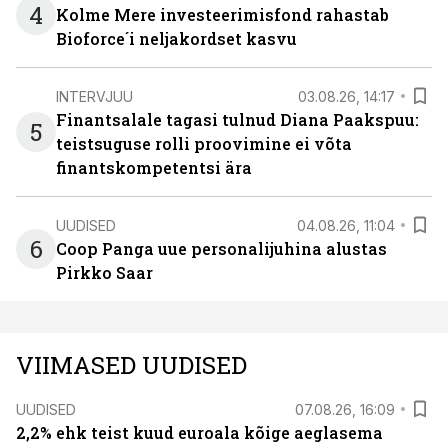
4
Kolme Mere investeerimisfond rahastab
Bioforce´i neljakordset kasvu
INTERVJUU
03.08.26, 14:17
Finantsalale tagasi tulnud Diana Paakspuu:
5
teistsuguse rolli proovimine ei võta
finantskompetentsi ära
UUDISED
04.08.26, 11:04
6
Coop Panga uue personalijuhina alustas
Pirkko Saar
VIIMASED UUDISED
UUDISED
07.08.26, 16:09
2,2% ehk teist kuud euroala kõige aeglasema