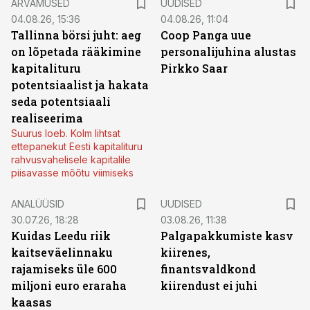
ARVAMUSED
UUDISED
04.08.26, 15:36
04.08.26, 11:04
Tallinna börsi juht: aeg
Coop Panga uue
on lõpetada rääkimine
personalijuhina alustas
kapitalituru
Pirkko Saar
potentsiaalist ja hakata
seda potentsiaali
realiseerima
Suurus loeb. Kolm lihtsat
ettepanekut Eesti kapitalituru
rahvusvahelisele kapitalile
piisavasse mõõtu viimiseks
ANALÜÜSID
UUDISED
30.07.26, 18:28
03.08.26, 11:38
Kuidas Leedu riik
Palgapakkumiste kasv
kaitseväelinnaku
kiirenes,
rajamiseks üle 600
finantsvaldkond
miljoni euro eraraha
kiirendust ei juhi
kaasas