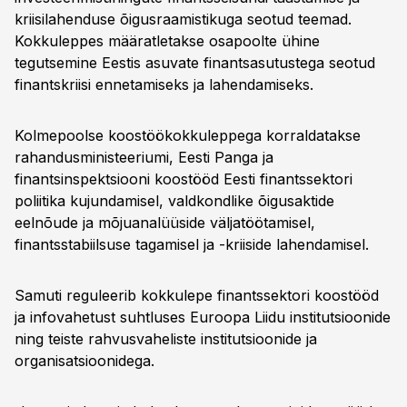
kriisilahenduse õigusraamistikuga seotud teemad.
Kokkuleppes määratletakse osapoolte ühine
tegutsemine Eestis asuvate finantsasutustega seotud
finantskriisi ennetamiseks ja lahendamiseks.
Kolmepoolse koostöökokkuleppega korraldatakse
rahandusministeeriumi, Eesti Panga ja
finantsinspektsiooni koostööd Eesti finantssektori
poliitika kujundamisel, valdkondlike õigusaktide
eelnõude ja mõjuanalüüside väljatöötamisel,
finantsstabiilsuse tagamisel ja -kriiside lahendamisel.
Samuti reguleerib kokkulepe finantssektori koostööd
ja infovahetust suhtluses Euroopa Liidu institutsioonide
ning teiste rahvusvaheliste institutsioonide ja
organisatsioonidega.