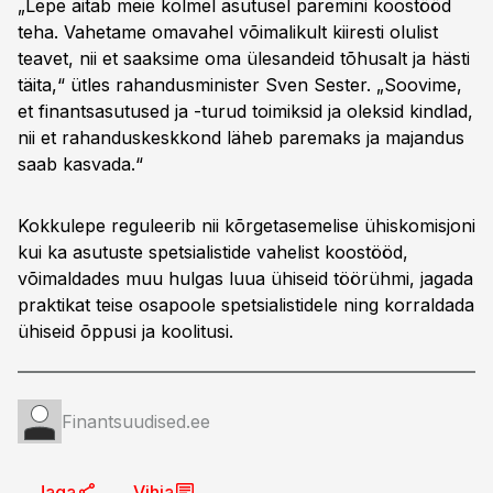
„Lepe aitab meie kolmel asutusel paremini koostööd
teha. Vahetame omavahel võimalikult kiiresti olulist
teavet, nii et saaksime oma ülesandeid tõhusalt ja hästi
täita,“ ütles rahandusminister Sven Sester. „Soovime,
et finantsasutused ja -turud toimiksid ja oleksid kindlad,
nii et rahanduskeskkond läheb paremaks ja majandus
saab kasvada.“
Kokkulepe reguleerib nii kõrgetasemelise ühiskomisjoni
kui ka asutuste spetsialistide vahelist koostööd,
võimaldades muu hulgas luua ühiseid töörühmi, jagada
praktikat teise osapoole spetsialistidele ning korraldada
ühiseid õppusi ja koolitusi.
Finantsuudised.ee
Jaga
Vihja