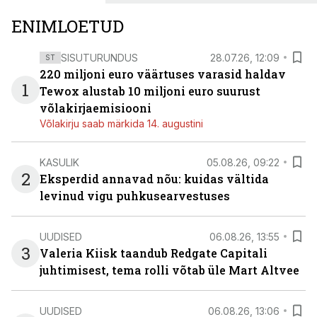
ENIMLOETUD
SISUTURUNDUS
28.07.26, 12:09
ST
220 miljoni euro väärtuses varasid haldav
1
Tewox alustab 10 miljoni euro suurust
võlakirjaemisiooni
Võlakirju saab märkida 14. augustini
KASULIK
05.08.26, 09:22
2
Eksperdid annavad nõu: kuidas vältida
levinud vigu puhkusearvestuses
UUDISED
06.08.26, 13:55
3
Valeria Kiisk taandub Redgate Capitali
juhtimisest, tema rolli võtab üle Mart Altvee
UUDISED
06.08.26, 13:06