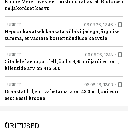
Kolme Mere investeerimisfond rahastab Bioforce´i
neljakordset kasvu
UUDISED
06.08.26, 12:46
Hepsor kavatseb kaasata võlakirjadega järgmise
summa, et vastata korterinõudluse kasvule
UUDISED
06.08.26, 12:18
Citadele laenuportfell jõudis 3,95 miljardi euroni,
klientide arv on 415 500
UUDISED
06.08.26, 12:03
15 aastat hiljem: vahetamata on 43,3 miljoni euro
eest Eesti kroone
ÜRITUSED