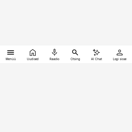
Menüü
Uudised
Raadio
Otsing
AI Chat
Logi sisse
Vana-Lõuna 39/1, 19094 Tallinn
(+372) 667 0111
finantsuudised@finantsuudised.ee