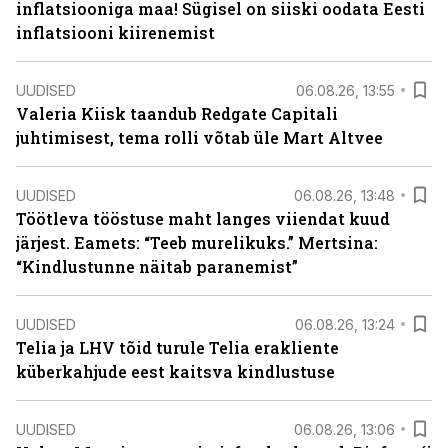
inflatsiooniga maa! Sügisel on siiski oodata Eesti
inflatsiooni kiirenemist
UUDISED
06.08.26, 13:55
Valeria Kiisk taandub Redgate Capitali
juhtimisest, tema rolli võtab üle Mart Altvee
UUDISED
06.08.26, 13:48
Töötleva tööstuse maht langes viiendat kuud
järjest. Eamets: “Teeb murelikuks.” Mertsina:
“Kindlustunne näitab paranemist”
UUDISED
06.08.26, 13:24
Telia ja LHV tõid turule Telia erakliente
küberkahjude eest kaitsva kindlustuse
UUDISED
06.08.26, 13:06