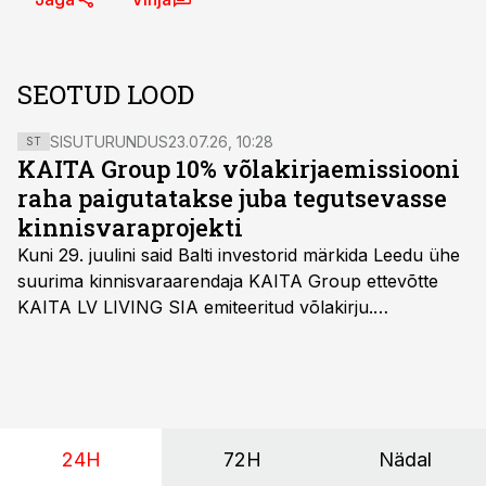
SEOTUD LOOD
SISUTURUNDUS
23.07.26, 10:28
ST
KAITA Group 10% võlakirjaemissiooni
raha paigutatakse juba tegutsevasse
kinnisvaraprojekti
Kuni 29. juulini said Balti investorid märkida Leedu ühe
suurima kinnisvaraarendaja KAITA Group ettevõtte
KAITA LV LIVING SIA emiteeritud võlakirju.
Kaheaastased võlakirjad pakuvad 10% aastast intressi
ja minimaalne investeerimissumma on 1000 eurot.
24H
72H
Nädal