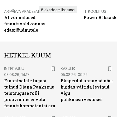
8 akadeemilist tundi
ÄRIPÄEVA AKADEEMIA
IT KOOLITUS
AI võimalused
Power BI baask
finantsvaldkonnas
edasijõudnutele
HETKEL KUUM
INTERVJUU
KASULIK
03.08.26, 14:17
05.08.26, 09:22
Finantsalale tagasi
Eksperdid annavad nõu:
tulnud Diana Paakspuu:
kuidas vältida levinud
teistsuguse rolli
vigu
proovimine ei võta
puhkusearvestuses
finantskompetentsi ära