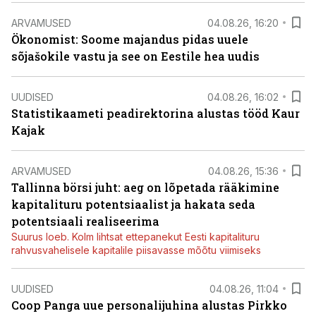
ARVAMUSED
04.08.26, 16:20
Ökonomist: Soome majandus pidas uuele
sõjašokile vastu ja see on Eestile hea uudis
UUDISED
04.08.26, 16:02
Statistikaameti peadirektorina alustas tööd Kaur
Kajak
ARVAMUSED
04.08.26, 15:36
Tallinna börsi juht: aeg on lõpetada rääkimine
kapitalituru potentsiaalist ja hakata seda
potentsiaali realiseerima
Suurus loeb. Kolm lihtsat ettepanekut Eesti kapitalituru
rahvusvahelisele kapitalile piisavasse mõõtu viimiseks
UUDISED
04.08.26, 11:04
Coop Panga uue personalijuhina alustas Pirkko