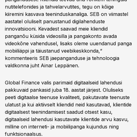
nutitelefonides ja tahvelarvutites, tegu on kõige
kiiremini kasvava teeninduskanaliga. SEB on viimastel
aastatel oluliselt panustanud digilahenduste
innovatsiooni. Kevadest saavad meie kliendid
panganõu küsida videosilla ja pangakonto avada
videokõne vahendusel, lisaks oleme uuendanud panga
mobiiliäppi ja täiustanud veebikeskkonda,“
kommenteeris SEB jaepanganduse ja tehnoloogia
valdkonna juht Ainar Leppänen.
Global Finance valis parimaid digitaalseid lahendusi
pakkuvaid pankasid juba 18. aastat järjest. Oluliseks
peeti digitaalse teenuse kvaliteeti, pakutavate teenuste
ulatust ja kui aktiivselt kliendid neid kasutavad, klientide
digitaalsest teenindamisest saadud otsest kasu,
digitaalseid lahendusi kasutavate klientide arvu kasvu,
milline on interneti- ja mobiilipanga kujundus ning
funktsionaalsus.