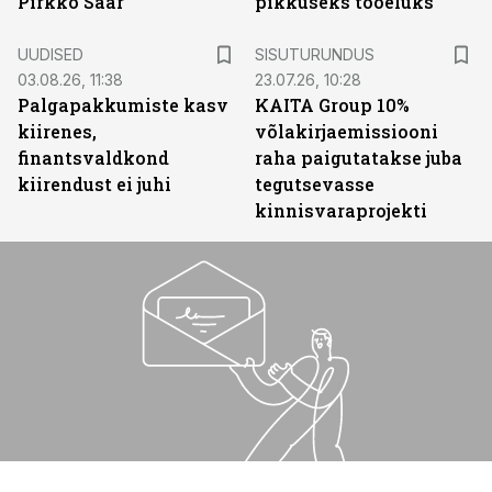
Pirkko Saar
pikkuseks tööeluks
ST
UUDISED
SISUTURUNDUS
03.08.26, 11:38
23.07.26, 10:28
Palgapakkumiste kasv
KAITA Group 10%
kiirenes,
võlakirjaemissiooni
finantsvaldkond
raha paigutatakse juba
kiirendust ei juhi
tegutsevasse
kinnisvaraprojekti