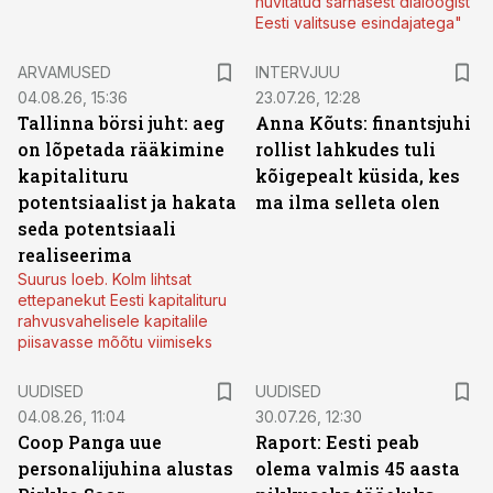
huvitatud sarnasest dialoogist
Eesti valitsuse esindajatega"
ARVAMUSED
INTERVJUU
04.08.26, 15:36
23.07.26, 12:28
Tallinna börsi juht: aeg
Anna Kõuts: finantsjuhi
on lõpetada rääkimine
rollist lahkudes tuli
kapitalituru
kõigepealt küsida, kes
potentsiaalist ja hakata
ma ilma selleta olen
seda potentsiaali
realiseerima
Suurus loeb. Kolm lihtsat
ettepanekut Eesti kapitalituru
rahvusvahelisele kapitalile
piisavasse mõõtu viimiseks
UUDISED
UUDISED
04.08.26, 11:04
30.07.26, 12:30
Coop Panga uue
Raport: Eesti peab
personalijuhina alustas
olema valmis 45 aasta