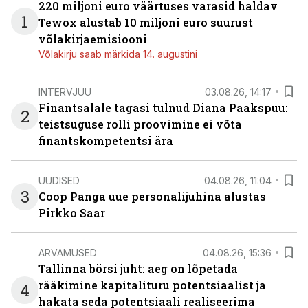
220 miljoni euro väärtuses varasid haldav
1
Tewox alustab 10 miljoni euro suurust
võlakirjaemisiooni
Võlakirju saab märkida 14. augustini
INTERVJUU
03.08.26, 14:17
Finantsalale tagasi tulnud Diana Paakspuu:
2
teistsuguse rolli proovimine ei võta
finantskompetentsi ära
UUDISED
04.08.26, 11:04
3
Coop Panga uue personalijuhina alustas
Pirkko Saar
ARVAMUSED
04.08.26, 15:36
Tallinna börsi juht: aeg on lõpetada
rääkimine kapitalituru potentsiaalist ja
4
hakata seda potentsiaali realiseerima