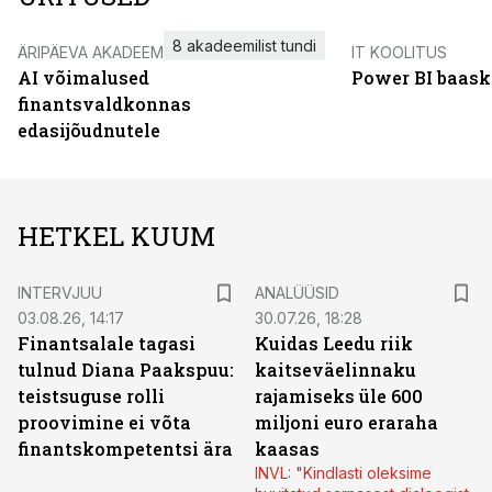
8 akadeemilist tundi
ÄRIPÄEVA AKADEEMIA
IT KOOLITUS
AI võimalused
Power BI baask
finantsvaldkonnas
edasijõudnutele
HETKEL KUUM
INTERVJUU
ANALÜÜSID
03.08.26, 14:17
30.07.26, 18:28
Finantsalale tagasi
Kuidas Leedu riik
tulnud Diana Paakspuu:
kaitseväelinnaku
teistsuguse rolli
rajamiseks üle 600
proovimine ei võta
miljoni euro eraraha
finantskompetentsi ära
kaasas
INVL: "Kindlasti oleksime