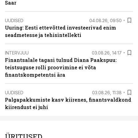
Saar
UUDISED
04.08.26, 09:50
Uuring: Eesti ettevõtted investeerivad enim
seadmetesse ja tehisintellekti
INTERVJUU
03.08.26, 14:17
Finantsalale tagasi tulnud Diana Paakspuu:
teistsuguse rolli proovimine ei võta
finantskompetentsi ära
UUDISED
03.08.26, 11:38
Palgapakkumiste kasv kiirenes, finantsvaldkond
kiirendust ei juhi
ÜRITUSED