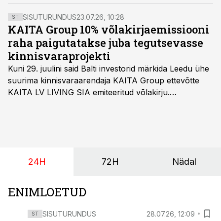
panga igapäevatöösse.
SISUTURUNDUS
23.07.26, 10:28
ST
KAITA Group 10% võlakirjaemissiooni
raha paigutatakse juba tegutsevasse
kinnisvaraprojekti
Kuni 29. juulini said Balti investorid märkida Leedu ühe
suurima kinnisvaraarendaja KAITA Group ettevõtte
KAITA LV LIVING SIA emiteeritud võlakirju.
Kaheaastased võlakirjad pakuvad 10% aastast intressi
ja minimaalne investeerimissumma on 1000 eurot.
24H
72H
Nädal
ENIMLOETUD
SISUTURUNDUS
28.07.26, 12:09
ST