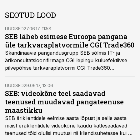
SEOTUD LOOD
UUDISED
27.06.17, 11:58
SEB läheb esimese Euroopa pangana
üle tarkvaraplatvormile CGI Trade360
Skandinaavia pangandusgrupp SEB sõlmis IT- ja
ärikonsultatsioonifirmaga CGI lepingu kuluefektiivse
pilvepõhise tarkvaraplatvormi CGI Trade360
kasutuselevõtuks.
UUDISED
29.06.17, 13:06
SEB: videokõne teel saadavad
teenused muudavad pangateenuse
maastikku
SEB äriklientidele eelmise aasta lõpust ja selle aasta
maist eraklientidele videokõne kaudu kättesaadavad
teenused tõid olulisi muutusi nii kliendisuhetesse kui ka