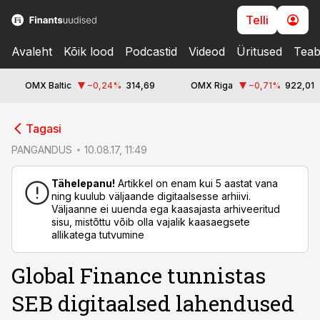
Telli
Avaleht
Kõik lood
Podcastid
Videod
Üritused
Teab
OMX Baltic
−0,24
%
314,69
OMX Riga
−0,71
%
922,01
cebook
cebook
Tagasi
Twitter)
Twitter)
PANGANDUS
10.08.17, 11:49
kedIn
kedIn
Tähelepanu!
Artikkel on enam kui 5 aastat vana
ning kuulub väljaande digitaalsesse arhiivi.
ail
ail
Väljaanne ei uuenda ega kaasajasta arhiveeritud
sisu, mistõttu võib olla vajalik kaasaegsete
k
k
allikatega tutvumine
Global Finance tunnistas
SEB digitaalsed lahendused