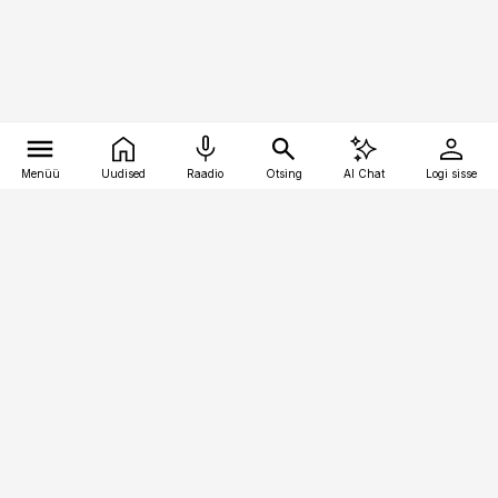
Menüü
Uudised
Raadio
Otsing
AI Chat
Logi sisse
Vana-Lõuna 39/1, 19094 Tallinn
(+372) 667 0111
finantsuudised@finantsuudised.ee
Telli
Reklaam
Firmast