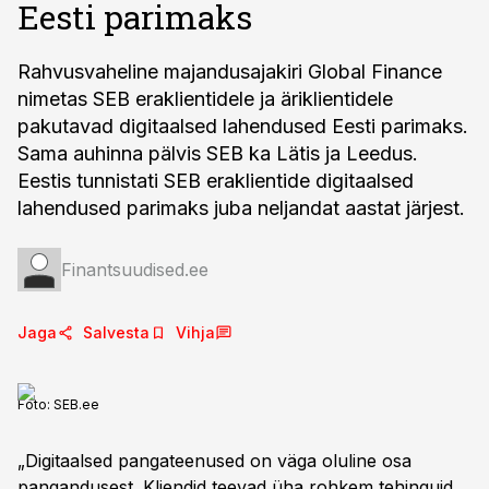
Eesti parimaks
Rahvusvaheline majandusajakiri Global Finance
nimetas SEB eraklientidele ja äriklientidele
pakutavad digitaalsed lahendused Eesti parimaks.
Sama auhinna pälvis SEB ka Lätis ja Leedus.
Eestis tunnistati SEB eraklientide digitaalsed
lahendused parimaks juba neljandat aastat järjest.
Finantsuudised.ee
Jaga
Salvesta
Vihja
Foto:
SEB.ee
„Digitaalsed pangateenused on väga oluline osa
pangandusest. Kliendid teevad üha rohkem tehinguid