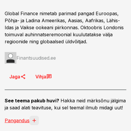
Global Finance nimetab parimad pangad Euroopas,
Põhja- ja Ladina Ameerikas, Aasias, Aafrikas, Lähis-
Idas ja Vaikse ookeani piirkonnas. Oktoobris Londonis
toimuval auhinnatseremoonial kuulutatakse välja
regioonide ning globaalsed üldvõitjad.
Finantsuudised.ee
Jaga
Vihja
See teema pakub huvi?
Hakka neid märksõnu jälgima
ja saad alati teavituse, kui sel teemal ilmub midagi uut!
Pangandus