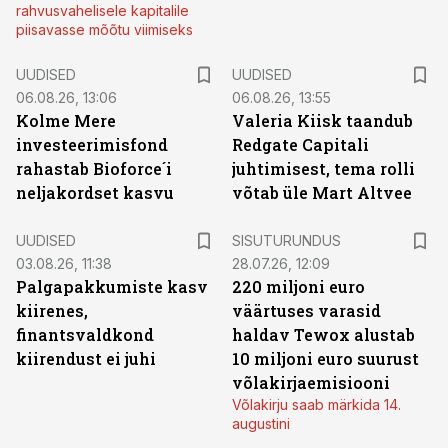
rahvusvahelisele kapitalile
piisavasse mõõtu viimiseks
UUDISED
UUDISED
06.08.26, 13:06
06.08.26, 13:55
Kolme Mere
Valeria Kiisk taandub
investeerimisfond
Redgate Capitali
rahastab Bioforce´i
juhtimisest, tema rolli
neljakordset kasvu
võtab üle Mart Altvee
ST
UUDISED
SISUTURUNDUS
03.08.26, 11:38
28.07.26, 12:09
Palgapakkumiste kasv
220 miljoni euro
kiirenes,
väärtuses varasid
finantsvaldkond
haldav Tewox alustab
kiirendust ei juhi
10 miljoni euro suurust
võlakirjaemisiooni
Võlakirju saab märkida 14.
augustini