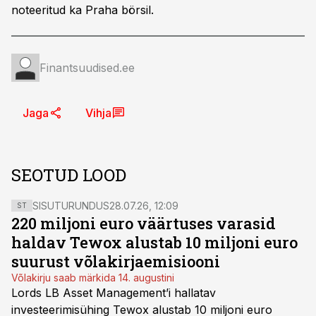
noteeritud ka Praha börsil.
Finantsuudised.ee
Jaga
Vihja
SEOTUD LOOD
SISUTURUNDUS
28.07.26, 12:09
ST
220 miljoni euro väärtuses varasid
haldav Tewox alustab 10 miljoni euro
suurust võlakirjaemisiooni
Võlakirju saab märkida 14. augustini
Lords LB Asset Management’i hallatav
investeerimisühing Tewox alustab 10 miljoni euro