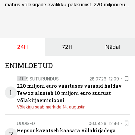
mahus võlakirjade avalikku pakkumist. 220 miljoni euro
suurust kaubanduskinnisvara portfelli haldav äriühing
pakub Baltimaade investoritele 8% aastatootlust
(intressi), võlakirjade märkimine kestab kuni 14.
augustini.
24H
72H
Nädal
ENIMLOETUD
SISUTURUNDUS
28.07.26, 12:09
ST
220 miljoni euro väärtuses varasid haldav
1
Tewox alustab 10 miljoni euro suurust
võlakirjaemisiooni
Võlakirju saab märkida 14. augustini
UUDISED
06.08.26, 12:46
Hepsor kavatseb kaasata võlakirjadega
2