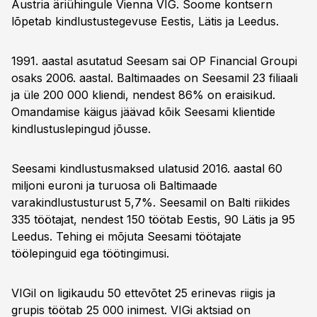
Austria äriühingule Vienna VIG. Soome kontsern
lõpetab kindlustustegevuse Eestis, Lätis ja Leedus.
1991. aastal asutatud Seesam sai OP Financial Groupi
osaks 2006. aastal. Baltimaades on Seesamil 23 filiaali
ja üle 200 000 kliendi, nendest 86% on eraisikud.
Omandamise käigus jäävad kõik Seesami klientide
kindlustuslepingud jõusse.
Seesami kindlustusmaksed ulatusid 2016. aastal 60
miljoni euroni ja turuosa oli Baltimaade
varakindlustusturust 5,7%. Seesamil on Balti riikides
335 töötajat, nendest 150 töötab Eestis, 90 Lätis ja 95
Leedus. Tehing ei mõjuta Seesami töötajate
töölepinguid ega töötingimusi.
VIGil on ligikaudu 50 ettevõtet 25 erinevas riigis ja
grupis töötab 25 000 inimest. VIGi aktsiad on