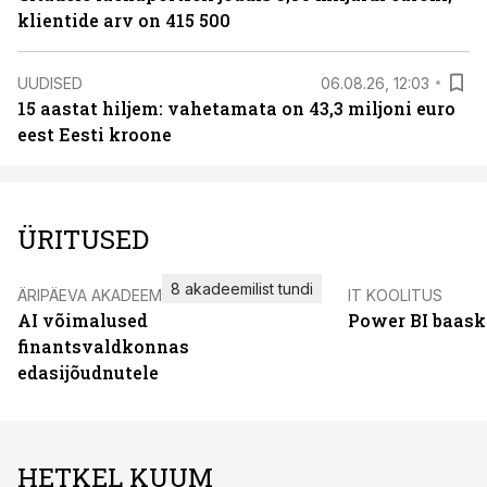
klientide arv on 415 500
UUDISED
06.08.26, 12:03
15 aastat hiljem: vahetamata on 43,3 miljoni euro
eest Eesti kroone
ÜRITUSED
8 akadeemilist tundi
ÄRIPÄEVA AKADEEMIA
IT KOOLITUS
AI võimalused
Power BI baask
finantsvaldkonnas
edasijõudnutele
HETKEL KUUM