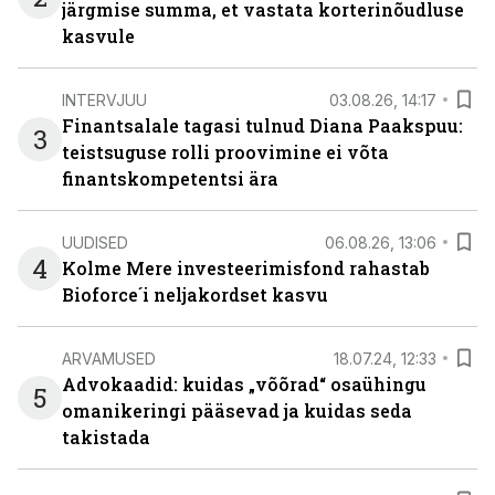
järgmise summa, et vastata korterinõudluse
kasvule
INTERVJUU
03.08.26, 14:17
Finantsalale tagasi tulnud Diana Paakspuu:
3
teistsuguse rolli proovimine ei võta
finantskompetentsi ära
UUDISED
06.08.26, 13:06
4
Kolme Mere investeerimisfond rahastab
Bioforce´i neljakordset kasvu
ARVAMUSED
18.07.24, 12:33
Advokaadid: kuidas „võõrad“ osaühingu
5
omanikeringi pääsevad ja kuidas seda
takistada