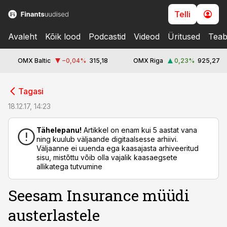
Telli
Avaleht
Kõik lood
Podcastid
Videod
Üritused
Teab
OMX Baltic
−0,04
%
315,18
OMX Riga
0,23
%
925,27
cebook
cebook
Tagasi
Twitter)
Twitter)
18.12.17, 14:23
kedIn
kedIn
Tähelepanu!
Artikkel on enam kui 5 aastat vana
ning kuulub väljaande digitaalsesse arhiivi.
ail
ail
Väljaanne ei uuenda ega kaasajasta arhiveeritud
sisu, mistõttu võib olla vajalik kaasaegsete
k
k
allikatega tutvumine
Seesam Insurance müüdi
austerlastele