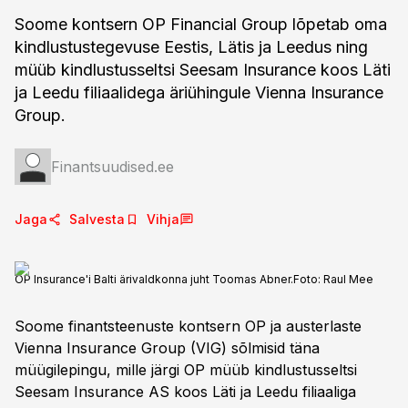
Soome kontsern OP Financial Group lõpetab oma
kindlustustegevuse Eestis, Lätis ja Leedus ning
müüb kindlustusseltsi Seesam Insurance koos Läti
ja Leedu filiaalidega äriühingule Vienna Insurance
Group.
Finantsuudised.ee
Jaga
Salvesta
Vihja
OP Insurance'i Balti ärivaldkonna juht Toomas Abner.
Foto:
Raul Mee
Soome finantsteenuste kontsern OP ja austerlaste
Vienna Insurance Group (VIG) sõlmisid täna
müügilepingu, mille järgi OP müüb kindlustusseltsi
Seesam Insurance AS koos Läti ja Leedu filiaaliga