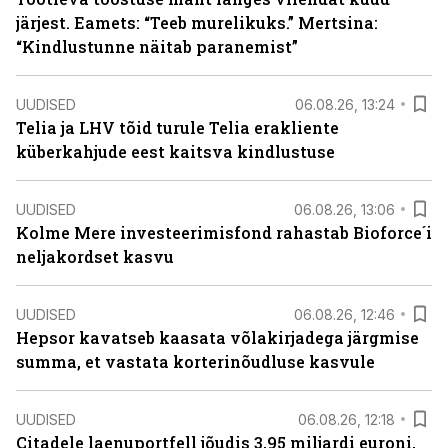
järjest. Eamets: “Teeb murelikuks.” Mertsina:
“Kindlustunne näitab paranemist”
UUDISED
06.08.26, 13:24
Telia ja LHV tõid turule Telia erakliente
küberkahjude eest kaitsva kindlustuse
UUDISED
06.08.26, 13:06
Kolme Mere investeerimisfond rahastab Bioforce´i
neljakordset kasvu
UUDISED
06.08.26, 12:46
Hepsor kavatseb kaasata võlakirjadega järgmise
summa, et vastata korterinõudluse kasvule
UUDISED
06.08.26, 12:18
Citadele laenuportfell jõudis 3,95 miljardi euroni,