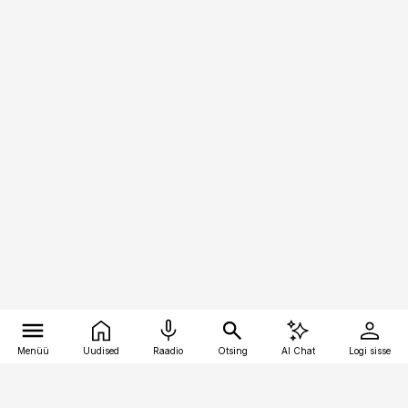
Menüü
Uudised
Raadio
Otsing
AI Chat
Logi sisse