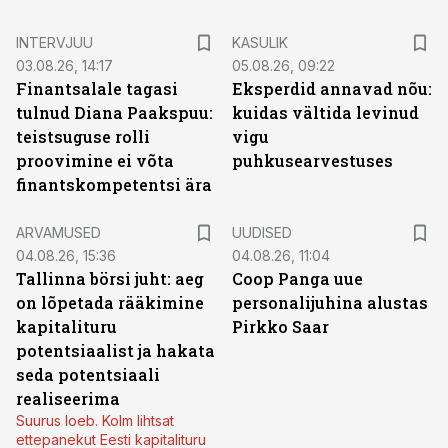
INTERVJUU
KASULIK
03.08.26, 14:17
05.08.26, 09:22
Finantsalale tagasi
Eksperdid annavad nõu:
tulnud Diana Paakspuu:
kuidas vältida levinud
teistsuguse rolli
vigu
proovimine ei võta
puhkusearvestuses
finantskompetentsi ära
ARVAMUSED
UUDISED
04.08.26, 15:36
04.08.26, 11:04
Tallinna börsi juht: aeg
Coop Panga uue
on lõpetada rääkimine
personalijuhina alustas
kapitalituru
Pirkko Saar
potentsiaalist ja hakata
seda potentsiaali
realiseerima
Suurus loeb. Kolm lihtsat
ettepanekut Eesti kapitalituru