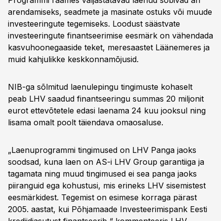
Programmi raames väljastatavad laenud sobivad äri
arendamiseks, seadmete ja masinate ostuks või muude
investeeringute tegemiseks. Loodust säästvate
investeeringute finantseerimise eesmärk on vähendada
kasvuhoonegaaside teket, meresaastet Läänemeres ja
muid kahjulikke keskkonnamõjusid.
NIB-ga sõlmitud laenulepingu tingimuste kohaselt
peab LHV saadud finantseeringu summas 20 miljonit
eurot ettevõtetele edasi laenama 24 kuu jooksul ning
lisama omalt poolt täiendava omaosaluse.
„Laenuprogrammi tingimused on LHV Panga jaoks
soodsad, kuna laen on AS-i LHV Group garantiiga ja
tagamata ning muud tingimused ei sea panga jaoks
piiranguid ega kohustusi, mis erineks LHV sisemistest
eesmärkidest. Tegemist on esimese korraga pärast
2005. aastat, kui Põhjamaade Investeerimispank Eesti