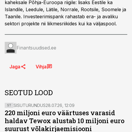
kaheksale Põhja-Euroopa riigile: lisaks Eestile ka
Islandile, Leedule, Lätile, Norrale, Rootsile, Soomele ja
Taanile. Investeerimispank rahastab era- ja avaliku
sektori projekte nii liikmesriikides kui ka väljaspool.
Finantsuudised.ee
Jaga
Vihja
SEOTUD LOOD
SISUTURUNDUS
28.07.26, 12:09
ST
220 miljoni euro väärtuses varasid
haldav Tewox alustab 10 miljoni euro
suurust võlakirjaemisiooni