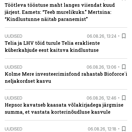
Töötleva tööstuse maht langes viiendat kuud
järjest. Eamets: “Teeb murelikuks.” Mertsina:
“Kindlustunne näitab paranemist”
UUDISED
06.08.26, 13:24
Telia ja LHV tõid turule Telia erakliente
küberkahjude eest kaitsva kindlustuse
UUDISED
06.08.26, 13:06
Kolme Mere investeerimisfond rahastab Bioforce´i
neljakordset kasvu
UUDISED
06.08.26, 12:46
Hepsor kavatseb kaasata võlakirjadega järgmise
summa, et vastata korterinõudluse kasvule
UUDISED
06.08.26, 12:18