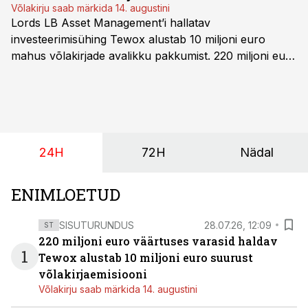
Võlakirju saab märkida 14. augustini
Lords LB Asset Management’i hallatav
investeerimisühing Tewox alustab 10 miljoni euro
mahus võlakirjade avalikku pakkumist. 220 miljoni euro
suurust kaubanduskinnisvara portfelli haldav äriühing
pakub Baltimaade investoritele 8% aastatootlust
(intressi), võlakirjade märkimine kestab kuni 14.
augustini.
24H
72H
Nädal
ENIMLOETUD
SISUTURUNDUS
28.07.26, 12:09
ST
220 miljoni euro väärtuses varasid haldav
1
Tewox alustab 10 miljoni euro suurust
võlakirjaemisiooni
Võlakirju saab märkida 14. augustini