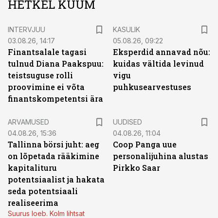
HETKEL KUUM
INTERVJUU
KASULIK
03.08.26, 14:17
05.08.26, 09:22
Finantsalale tagasi
Eksperdid annavad nõu:
tulnud Diana Paakspuu:
kuidas vältida levinud
teistsuguse rolli
vigu
proovimine ei võta
puhkusearvestuses
finantskompetentsi ära
ARVAMUSED
UUDISED
04.08.26, 15:36
04.08.26, 11:04
Tallinna börsi juht: aeg
Coop Panga uue
on lõpetada rääkimine
personalijuhina alustas
kapitalituru
Pirkko Saar
potentsiaalist ja hakata
seda potentsiaali
realiseerima
Suurus loeb. Kolm lihtsat