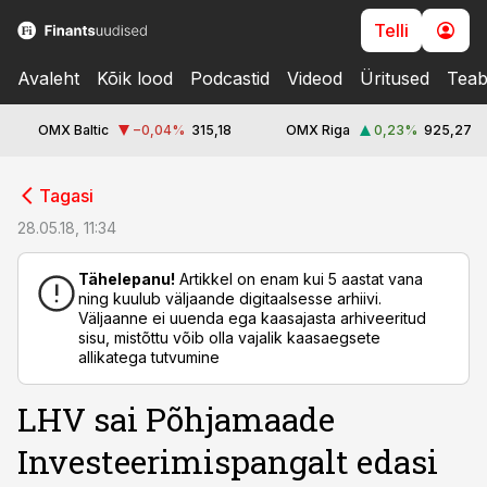
Telli
Avaleht
Kõik lood
Podcastid
Videod
Üritused
Teab
OMX Baltic
−0,04
%
315,18
OMX Riga
0,23
%
925,27
cebook
cebook
Tagasi
Twitter)
Twitter)
28.05.18, 11:34
kedIn
kedIn
Tähelepanu!
Artikkel on enam kui 5 aastat vana
ning kuulub väljaande digitaalsesse arhiivi.
ail
ail
Väljaanne ei uuenda ega kaasajasta arhiveeritud
sisu, mistõttu võib olla vajalik kaasaegsete
k
k
allikatega tutvumine
LHV sai Põhjamaade
Investeerimispangalt edasi