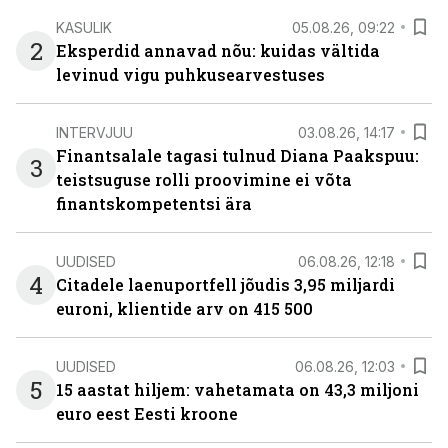
KASULIK
05.08.26, 09:22
2
Eksperdid annavad nõu: kuidas vältida
levinud vigu puhkusearvestuses
INTERVJUU
03.08.26, 14:17
Finantsalale tagasi tulnud Diana Paakspuu:
3
teistsuguse rolli proovimine ei võta
finantskompetentsi ära
UUDISED
06.08.26, 12:18
4
Citadele laenuportfell jõudis 3,95 miljardi
euroni, klientide arv on 415 500
UUDISED
06.08.26, 12:03
5
15 aastat hiljem: vahetamata on 43,3 miljoni
euro eest Eesti kroone