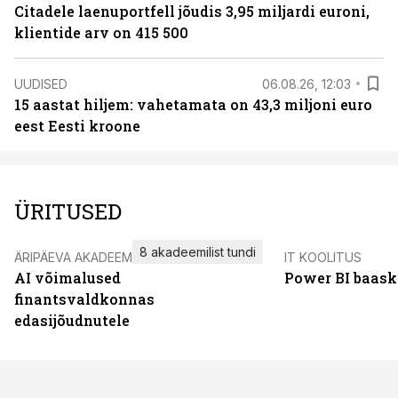
Citadele laenuportfell jõudis 3,95 miljardi euroni,
klientide arv on 415 500
UUDISED
06.08.26, 12:03
15 aastat hiljem: vahetamata on 43,3 miljoni euro
eest Eesti kroone
ÜRITUSED
8 akadeemilist tundi
ÄRIPÄEVA AKADEEMIA
IT KOOLITUS
AI võimalused
Power BI baask
finantsvaldkonnas
edasijõudnutele