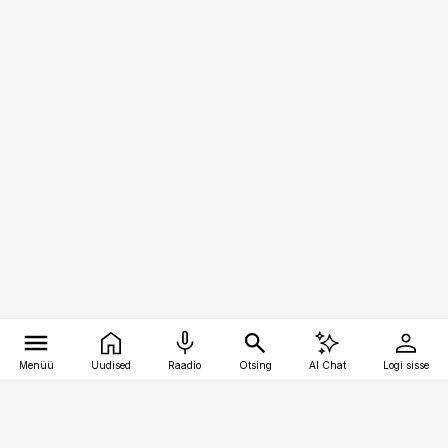
Menüü
Uudised
Raadio
Otsing
AI Chat
Logi sisse