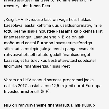
krediidiasutust finantseerib,“ kommenteeris LHV
treasury juht Juhan Peet.
„Kuigi LHV likviidsuse tase on väga hea, hakkas
käesoleval aastal kehtima uus usaldusnormatiiv, mille
tõttu peame lisaks hoiustele kaasama ka pikemaajalist
finantseeringut. Laenutehing NIB-ga on jätk
möödunud aastal Euroopa Investeerimisfondiga
sõlmitud laenulepingule ja teenib panga eesmärki
rahvusvahelistelt rahaturgudelt finantseeringut
kaasata, et ka tulevikus Eesti ettevõtteid soodsatel
tingimustel finantseerida,“ lisas Peet.
Varem on LHV saanud sarnase programmi jaoks
näiteks 2017. aastal laenu 12,5 miljonit eurot Euroopa
Investeerimisfondilt (EIF).
NIB on rahvusvaheline finantsasutus, mis kuulub