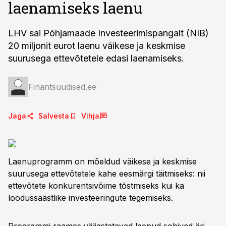
laenamiseks laenu
LHV sai Põhjamaade Investeerimispangalt (NIB)
20 miljonit eurot laenu väikese ja keskmise
suurusega ettevõtetele edasi laenamiseks.
Finantsuudised.ee
Jaga
Salvesta
Vihja
Laenuprogramm on mõeldud väikese ja keskmise
suurusega ettevõtetele kahe eesmärgi täitmiseks: nii
ettevõtete konkurentsivõime tõstmiseks kui ka
loodussäästlike investeeringute tegemiseks.