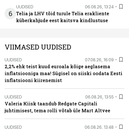
UUDISED
06.08.26, 13:24
6
Telia ja LHV tõid turule Telia erakliente
küberkahjude eest kaitsva kindlustuse
VIIMASED UUDISED
UUDISED
07.08.26, 16:09
2,2% ehk teist kuud euroala kõige aeglasema
inflatsiooniga maa! Sügisel on siiski oodata Eesti
inflatsiooni kiirenemist
UUDISED
06.08.26, 13:55
Valeria Kiisk taandub Redgate Capitali
juhtimisest, tema rolli võtab üle Mart Altvee
UUDISED
06.08.26, 13:48