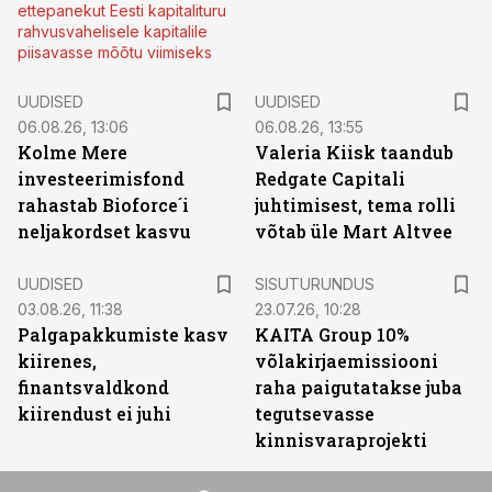
ettepanekut Eesti kapitalituru
rahvusvahelisele kapitalile
piisavasse mõõtu viimiseks
UUDISED
UUDISED
06.08.26, 13:06
06.08.26, 13:55
Kolme Mere
Valeria Kiisk taandub
investeerimisfond
Redgate Capitali
rahastab Bioforce´i
juhtimisest, tema rolli
neljakordset kasvu
võtab üle Mart Altvee
ST
UUDISED
SISUTURUNDUS
03.08.26, 11:38
23.07.26, 10:28
Palgapakkumiste kasv
KAITA Group 10%
kiirenes,
võlakirjaemissiooni
finantsvaldkond
raha paigutatakse juba
kiirendust ei juhi
tegutsevasse
kinnisvaraprojekti