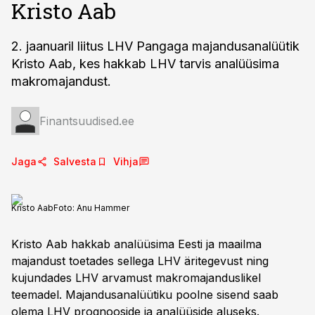
Kristo Aab
2. jaanuaril liitus LHV Pangaga majandusanalüütik
Kristo Aab, kes hakkab LHV tarvis analüüsima
makromajandust.
Finantsuudised.ee
Jaga
Salvesta
Vihja
Kristo Aab
Foto:
Anu Hammer
Kristo Aab hakkab analüüsima Eesti ja maailma
majandust toetades sellega LHV äritegevust ning
kujundades LHV arvamust makromajanduslikel
teemadel. Majandusanalüütiku poolne sisend saab
olema LHV prognooside ja analüüside aluseks.