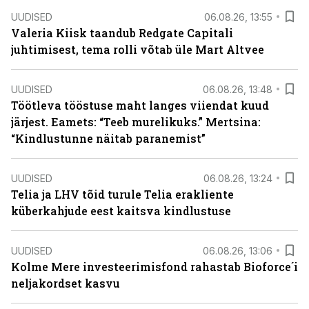
UUDISED
06.08.26, 13:55
Valeria Kiisk taandub Redgate Capitali
juhtimisest, tema rolli võtab üle Mart Altvee
UUDISED
06.08.26, 13:48
Töötleva tööstuse maht langes viiendat kuud
järjest. Eamets: “Teeb murelikuks.” Mertsina:
“Kindlustunne näitab paranemist”
UUDISED
06.08.26, 13:24
Telia ja LHV tõid turule Telia erakliente
küberkahjude eest kaitsva kindlustuse
UUDISED
06.08.26, 13:06
Kolme Mere investeerimisfond rahastab Bioforce´i
neljakordset kasvu