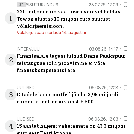
SISUTURUNDUS
28.07.26, 12:09
ST
220 miljoni euro väärtuses varasid haldav
1
Tewox alustab 10 miljoni euro suurust
võlakirjaemisiooni
Võlakirju saab märkida 14. augustini
INTERVJUU
03.08.26, 14:17
Finantsalale tagasi tulnud Diana Paakspuu:
2
teistsuguse rolli proovimine ei võta
finantskompetentsi ära
UUDISED
06.08.26, 12:18
3
Citadele laenuportfell jõudis 3,95 miljardi
euroni, klientide arv on 415 500
UUDISED
06.08.26, 12:03
4
15 aastat hiljem: vahetamata on 43,3 miljoni
euro eest Eesti kroone