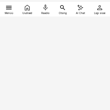
Menüü
Uudised
Raadio
Otsing
AI Chat
Logi sisse
Vana-Lõuna 39/1, 19094 Tallinn
(+372) 667 0111
finantsuudised@finantsuudised.ee
Telli
Reklaam
Firmast
Sisu kasutamisõigused
Ajakirjaniku
eetikakoodeks
Üldtingimused
Privaatsustingimused