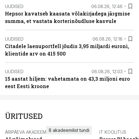
UUDISED
06.08.26, 12:46
Hepsor kavatseb kaasata võlakirjadega järgmise
summa, et vastata korterinõudluse kasvule
UUDISED
06.08.26, 12:18
Citadele laenuportfell jõudis 3,95 miljardi euroni,
klientide arv on 415 500
UUDISED
06.08.26, 12:03
15 aastat hiljem: vahetamata on 43,3 miljoni euro
eest Eesti kroone
ÜRITUSED
8 akadeemilist tundi
ÄRIPÄEVA AKADEEMIA
IT KOOLITUS