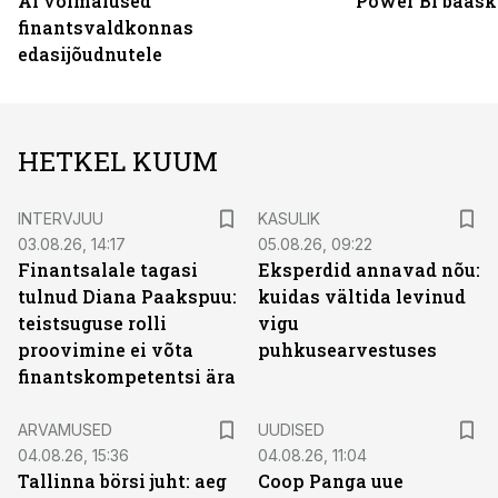
AI võimalused
Power BI baask
finantsvaldkonnas
edasijõudnutele
HETKEL KUUM
INTERVJUU
KASULIK
03.08.26, 14:17
05.08.26, 09:22
Finantsalale tagasi
Eksperdid annavad nõu:
tulnud Diana Paakspuu:
kuidas vältida levinud
teistsuguse rolli
vigu
proovimine ei võta
puhkusearvestuses
finantskompetentsi ära
ARVAMUSED
UUDISED
04.08.26, 15:36
04.08.26, 11:04
Tallinna börsi juht: aeg
Coop Panga uue