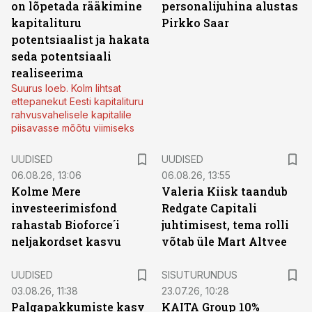
on lõpetada rääkimine
personalijuhina alustas
kapitalituru
Pirkko Saar
potentsiaalist ja hakata
seda potentsiaali
realiseerima
Suurus loeb. Kolm lihtsat
ettepanekut Eesti kapitalituru
rahvusvahelisele kapitalile
piisavasse mõõtu viimiseks
UUDISED
UUDISED
06.08.26, 13:06
06.08.26, 13:55
Kolme Mere
Valeria Kiisk taandub
investeerimisfond
Redgate Capitali
rahastab Bioforce´i
juhtimisest, tema rolli
neljakordset kasvu
võtab üle Mart Altvee
ST
UUDISED
SISUTURUNDUS
03.08.26, 11:38
23.07.26, 10:28
Palgapakkumiste kasv
KAITA Group 10%