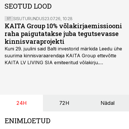
SEOTUD LOOD
SISUTURUNDUS
23.07.26, 10:28
ST
KAITA Group 10% võlakirjaemissiooni
raha paigutatakse juba tegutsevasse
kinnisvaraprojekti
Kuni 29. juulini said Balti investorid märkida Leedu ühe
suurima kinnisvaraarendaja KAITA Group ettevõtte
KAITA LV LIVING SIA emiteeritud võlakirju.
Kaheaastased võlakirjad pakuvad 10% aastast intressi
ja minimaalne investeerimissumma on 1000 eurot.
24H
72H
Nädal
ENIMLOETUD