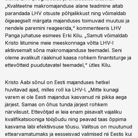
„Kvaliteetne makromajanduse alane teadmine aitab
parandada LHV otsuste põhjalikkust ning võimaldab
õigeaegselt märgata majanduses toimuvaid muutusi ja
nendele paremini reageerida,“ kommenteeris LHV
Panga juhatuse esimees Erki Kilu. „Samuti võimaldab
Kristo liitumine meie meeskonnaga võtta LHV-l
aktiivsemalt sõna makromajanduse teemadel. Seni
oleme avalikult rääkinud kaasa rohkem finantsturge ja
ettevõtteid puudutavatel teemadel,“ ütles Kilu.
Kristo Aabi sõnul on Eesti majanduses hetkel
huvitavad ajad, milles roll ka LHV-l. „Mitte kunagi
varem ei ole Eesti majandus kasvanud nii pikka aega
järjest. Samas on õhus tunda järjest rohkem
närvilisust. Ettevõtjad ei leia enam piisavalt vajaliku
kvalifikatsiooniga tööjõudu ning peavad taas õppima
kasvama läbi efektiivsuse tõusu. Valitsus on muutunud
ettearvamatumaks ja eesseisvad valimised nii Eestis kui