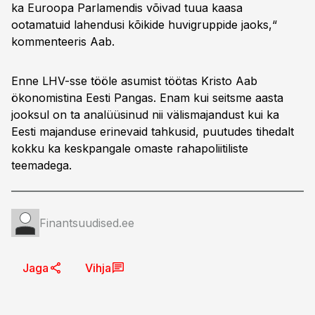
ka Euroopa Parlamendis võivad tuua kaasa
ootamatuid lahendusi kõikide huvigruppide jaoks,“
kommenteeris Aab.
Enne LHV-sse tööle asumist töötas Kristo Aab
ökonomistina Eesti Pangas. Enam kui seitsme aasta
jooksul on ta analüüsinud nii välismajandust kui ka
Eesti majanduse erinevaid tahkusid, puutudes tihedalt
kokku ka keskpangale omaste rahapoliitiliste
teemadega.
Finantsuudised.ee
Jaga
Vihja