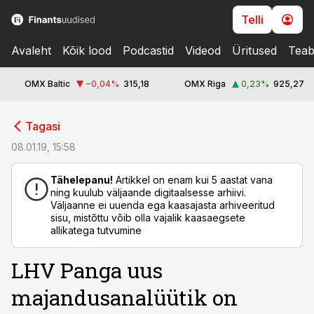
Telli
Avaleht
Kõik lood
Podcastid
Videod
Üritused
Teab
OMX Baltic
−0,04
%
315,18
OMX Riga
0,23
%
925,27
cebook
cebook
Tagasi
Twitter)
Twitter)
08.01.19, 15:58
kedIn
kedIn
Tähelepanu!
Artikkel on enam kui 5 aastat vana
ning kuulub väljaande digitaalsesse arhiivi.
ail
ail
Väljaanne ei uuenda ega kaasajasta arhiveeritud
sisu, mistõttu võib olla vajalik kaasaegsete
k
k
allikatega tutvumine
LHV Panga uus
majandusanalüütik on