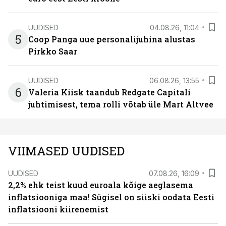
UUDISED
04.08.26, 11:04
5
Coop Panga uue personalijuhina alustas
Pirkko Saar
UUDISED
06.08.26, 13:55
6
Valeria Kiisk taandub Redgate Capitali
juhtimisest, tema rolli võtab üle Mart Altvee
VIIMASED UUDISED
UUDISED
07.08.26, 16:09
2,2% ehk teist kuud euroala kõige aeglasema
inflatsiooniga maa! Sügisel on siiski oodata Eesti
inflatsiooni kiirenemist