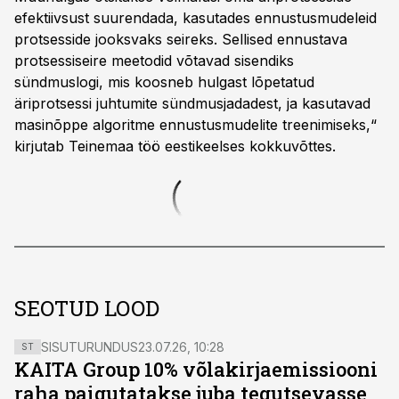
efektiivsust suurendada, kasutades ennustusmudeleid
protsesside jooksvaks seireks. Sellised ennustava
protsessiseire meetodid võtavad sisendiks
sündmuslogi, mis koosneb hulgast lõpetatud
äriprotsessi juhtumite sündmusjadadest, ja kasutavad
masinõppe algoritme ennustusmudelite treenimiseks,“
kirjutab Teinemaa töö eestikeelses kokkuvõttes.
SEOTUD LOOD
SISUTURUNDUS
23.07.26, 10:28
ST
KAITA Group 10% võlakirjaemissiooni
raha paigutatakse juba tegutsevasse