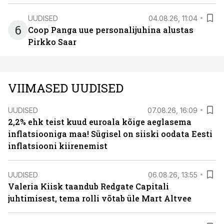
UUDISED
04.08.26, 11:04
6
Coop Panga uue personalijuhina alustas
Pirkko Saar
VIIMASED UUDISED
UUDISED
07.08.26, 16:09
2,2% ehk teist kuud euroala kõige aeglasema
inflatsiooniga maa! Sügisel on siiski oodata Eesti
inflatsiooni kiirenemist
UUDISED
06.08.26, 13:55
Valeria Kiisk taandub Redgate Capitali
juhtimisest, tema rolli võtab üle Mart Altvee