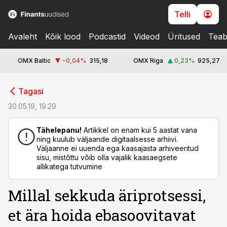
Telli
Avaleht
Kõik lood
Podcastid
Videod
Üritused
Teab
OMX Baltic
−0,04
%
315,18
OMX Riga
0,23
%
925,27
cebook
Tagasi
Twitter)
30.05.19, 19:29
kedIn
Tähelepanu!
Artikkel on enam kui 5 aastat vana
ning kuulub väljaande digitaalsesse arhiivi.
ail
Väljaanne ei uuenda ega kaasajasta arhiveeritud
sisu, mistõttu võib olla vajalik kaasaegsete
k
allikatega tutvumine
Millal sekkuda äriprotsessi,
et ära hoida ebasoovitavat