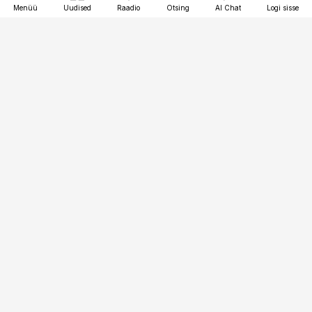
Menüü
Uudised
Raadio
Otsing
AI Chat
Logi sisse
Vana-Lõuna 39/1, 19094 Tallinn
(+372) 667 0111
finantsuudised@finantsuudised.ee
Telli
Reklaam
Firmast
Sisu kasutamisõigused
Ajakirjaniku
eetikakoodeks
Üldtingimused
Privaatsustingimused
Küpsiste poliitika
KKK
Eesti Meediaettevõtete
Eelistuste haldamine