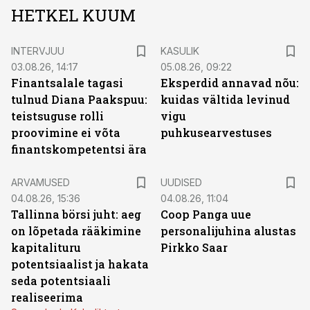
HETKEL KUUM
INTERVJUU
KASULIK
03.08.26, 14:17
05.08.26, 09:22
Finantsalale tagasi
Eksperdid annavad nõu:
tulnud Diana Paakspuu:
kuidas vältida levinud
teistsuguse rolli
vigu
proovimine ei võta
puhkusearvestuses
finantskompetentsi ära
ARVAMUSED
UUDISED
04.08.26, 15:36
04.08.26, 11:04
Tallinna börsi juht: aeg
Coop Panga uue
on lõpetada rääkimine
personalijuhina alustas
kapitalituru
Pirkko Saar
potentsiaalist ja hakata
seda potentsiaali
realiseerima