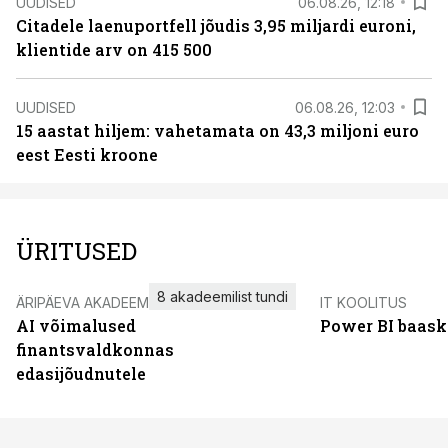
UUDISED
06.08.26, 12:18
Citadele laenuportfell jõudis 3,95 miljardi euroni,
klientide arv on 415 500
UUDISED
06.08.26, 12:03
15 aastat hiljem: vahetamata on 43,3 miljoni euro
eest Eesti kroone
ÜRITUSED
8 akadeemilist tundi
ÄRIPÄEVA AKADEEMIA
IT KOOLITUS
AI võimalused
Power BI baask
finantsvaldkonnas
edasijõudnutele