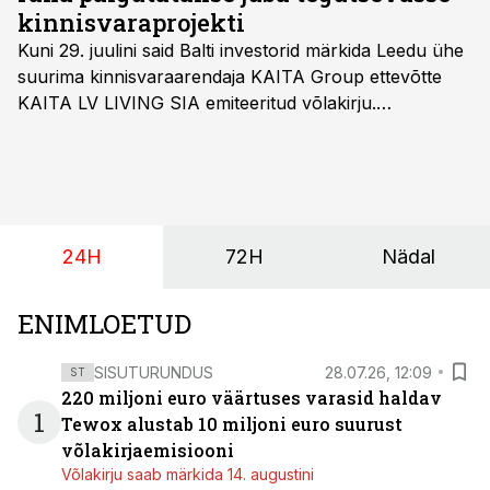
kinnisvaraprojekti
Kuni 29. juulini said Balti investorid märkida Leedu ühe
suurima kinnisvaraarendaja KAITA Group ettevõtte
KAITA LV LIVING SIA emiteeritud võlakirju.
Kaheaastased võlakirjad pakuvad 10% aastast intressi
ja minimaalne investeerimissumma on 1000 eurot.
24H
72H
Nädal
ENIMLOETUD
SISUTURUNDUS
28.07.26, 12:09
ST
220 miljoni euro väärtuses varasid haldav
1
Tewox alustab 10 miljoni euro suurust
võlakirjaemisiooni
Võlakirju saab märkida 14. augustini