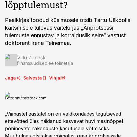
lõpptulemust?
Pealkirjas toodud küsimusele otsib Tartu Ülikoolis
kaitsmisele tulevas väitekirjas „Äriprotsessi
tulemuste ennustav ja korralduslik seire“ vastust
doktorant Irene Teinemaa.
Villu Zirnask
Finantsuudised.ee toimetaja
Jaga
Salvesta
Vihja
Foto:
shutterstock.com
„Viimastel aastatel on eri valdkondades tegutsevad
ettevõtted üles näidanud kasvavat huvi masinõppel
põhinevate rakenduste kasutusele võtmiseks.
Muuhulgas otsitakse võimalusi oma äriprotsesside