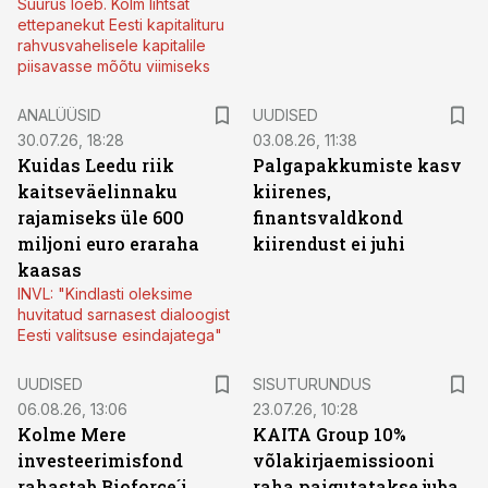
Suurus loeb. Kolm lihtsat
ettepanekut Eesti kapitalituru
rahvusvahelisele kapitalile
piisavasse mõõtu viimiseks
ANALÜÜSID
UUDISED
30.07.26, 18:28
03.08.26, 11:38
Kuidas Leedu riik
Palgapakkumiste kasv
kaitseväelinnaku
kiirenes,
rajamiseks üle 600
finantsvaldkond
miljoni euro eraraha
kiirendust ei juhi
kaasas
INVL: "Kindlasti oleksime
huvitatud sarnasest dialoogist
Eesti valitsuse esindajatega"
ST
UUDISED
SISUTURUNDUS
06.08.26, 13:06
23.07.26, 10:28
Kolme Mere
KAITA Group 10%
investeerimisfond
võlakirjaemissiooni
rahastab Bioforce´i
raha paigutatakse juba