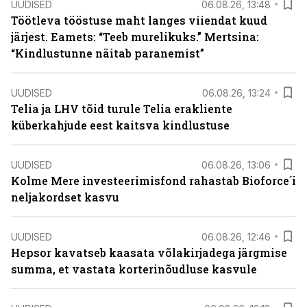
UUDISED
06.08.26, 13:48
Töötleva tööstuse maht langes viiendat kuud
järjest. Eamets: “Teeb murelikuks.” Mertsina:
“Kindlustunne näitab paranemist”
UUDISED
06.08.26, 13:24
Telia ja LHV tõid turule Telia erakliente
küberkahjude eest kaitsva kindlustuse
UUDISED
06.08.26, 13:06
Kolme Mere investeerimisfond rahastab Bioforce´i
neljakordset kasvu
UUDISED
06.08.26, 12:46
Hepsor kavatseb kaasata võlakirjadega järgmise
summa, et vastata korterinõudluse kasvule