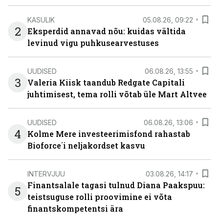
KASULIK
05.08.26, 09:22
2
Eksperdid annavad nõu: kuidas vältida
levinud vigu puhkusearvestuses
UUDISED
06.08.26, 13:55
3
Valeria Kiisk taandub Redgate Capitali
juhtimisest, tema rolli võtab üle Mart Altvee
UUDISED
06.08.26, 13:06
4
Kolme Mere investeerimisfond rahastab
Bioforce´i neljakordset kasvu
INTERVJUU
03.08.26, 14:17
Finantsalale tagasi tulnud Diana Paakspuu:
5
teistsuguse rolli proovimine ei võta
finantskompetentsi ära