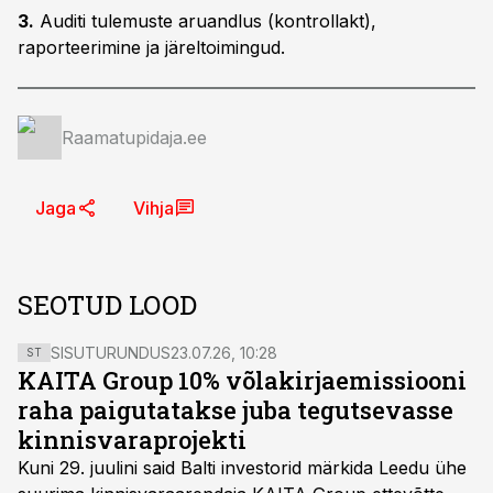
3.
Auditi tulemuste aruandlus (kontrollakt),
raporteerimine ja järeltoimingud.
Raamatupidaja.ee
Jaga
Vihja
SEOTUD LOOD
SISUTURUNDUS
23.07.26, 10:28
ST
KAITA Group 10% võlakirjaemissiooni
raha paigutatakse juba tegutsevasse
kinnisvaraprojekti
Kuni 29. juulini said Balti investorid märkida Leedu ühe