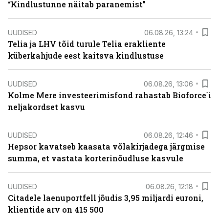
“Kindlustunne näitab paranemist”
UUDISED
06.08.26, 13:24
Telia ja LHV tõid turule Telia erakliente
küberkahjude eest kaitsva kindlustuse
UUDISED
06.08.26, 13:06
Kolme Mere investeerimisfond rahastab Bioforce´i
neljakordset kasvu
UUDISED
06.08.26, 12:46
Hepsor kavatseb kaasata võlakirjadega järgmise
summa, et vastata korterinõudluse kasvule
UUDISED
06.08.26, 12:18
Citadele laenuportfell jõudis 3,95 miljardi euroni,
klientide arv on 415 500