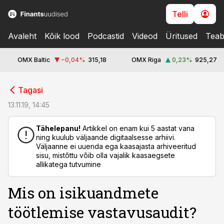
Telli
Avaleht
Kõik lood
Podcastid
Videod
Üritused
Teab
OMX Baltic
−0,04
%
315,18
OMX Riga
0,23
%
925,27
cebook
cebook
Tagasi
Twitter)
Twitter)
13.11.19, 14:45
kedIn
kedIn
Tähelepanu!
Artikkel on enam kui 5 aastat vana
ning kuulub väljaande digitaalsesse arhiivi.
ail
ail
Väljaanne ei uuenda ega kaasajasta arhiveeritud
sisu, mistõttu võib olla vajalik kaasaegsete
k
k
allikatega tutvumine
Mis on isikuandmete
töötlemise vastavusaudit?