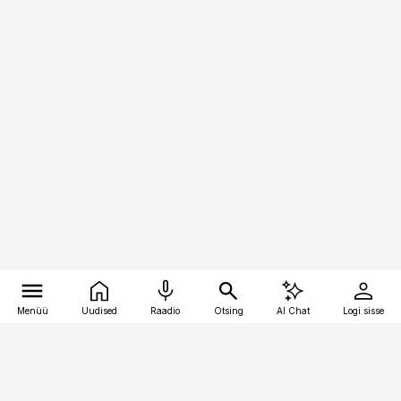
Menüü
Uudised
Raadio
Otsing
AI Chat
Logi sisse