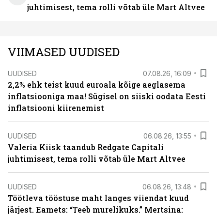
juhtimisest, tema rolli võtab üle Mart Altvee
VIIMASED UUDISED
UUDISED
07.08.26, 16:09
2,2% ehk teist kuud euroala kõige aeglasema
inflatsiooniga maa! Sügisel on siiski oodata Eesti
inflatsiooni kiirenemist
UUDISED
06.08.26, 13:55
Valeria Kiisk taandub Redgate Capitali
juhtimisest, tema rolli võtab üle Mart Altvee
UUDISED
06.08.26, 13:48
Töötleva tööstuse maht langes viiendat kuud
järjest. Eamets: “Teeb murelikuks.” Mertsina: