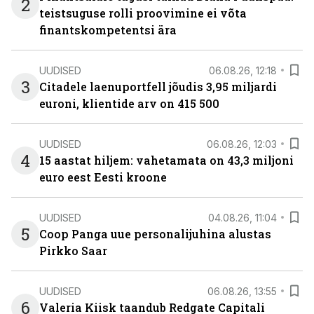
2
teistsuguse rolli proovimine ei võta
finantskompetentsi ära
UUDISED
06.08.26, 12:18
3
Citadele laenuportfell jõudis 3,95 miljardi
euroni, klientide arv on 415 500
UUDISED
06.08.26, 12:03
4
15 aastat hiljem: vahetamata on 43,3 miljoni
euro eest Eesti kroone
UUDISED
04.08.26, 11:04
5
Coop Panga uue personalijuhina alustas
Pirkko Saar
UUDISED
06.08.26, 13:55
6
Valeria Kiisk taandub Redgate Capitali