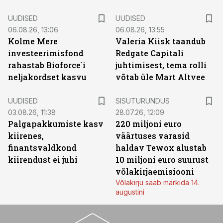
UUDISED
UUDISED
06.08.26, 13:06
06.08.26, 13:55
Kolme Mere
Valeria Kiisk taandub
investeerimisfond
Redgate Capitali
rahastab Bioforce´i
juhtimisest, tema rolli
neljakordset kasvu
võtab üle Mart Altvee
ST
UUDISED
SISUTURUNDUS
03.08.26, 11:38
28.07.26, 12:09
Palgapakkumiste kasv
220 miljoni euro
kiirenes,
väärtuses varasid
finantsvaldkond
haldav Tewox alustab
kiirendust ei juhi
10 miljoni euro suurust
võlakirjaemisiooni
Võlakirju saab märkida 14.
augustini