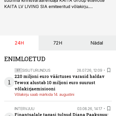
suurima kinnisvaraarendaja KAITA Group ettevõtte
KAITA LV LIVING SIA emiteeritud võlakirju.
Kaheaastased võlakirjad pakuvad 10% aastast intressi
ja minimaalne investeerimissumma on 1000 eurot.
24H
72H
Nädal
ENIMLOETUD
SISUTURUNDUS
28.07.26, 12:09
ST
220 miljoni euro väärtuses varasid haldav
1
Tewox alustab 10 miljoni euro suurust
võlakirjaemisiooni
Võlakirju saab märkida 14. augustini
INTERVJUU
03.08.26, 14:17
Finantsalale tagasi tulnud Diana Paakspuu: