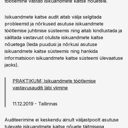
töötlemine vastab isikuandmete kaitse nõuetele.
Isikuandmete kaitse audit aitab välja selgitada
probleemid ja nõrkused asutuse isikuandmete
töötlemise juhtimise süsteemis ning aitab kindlustada ja
säilitada vastavust oluliste isikuandmete kaitse
nõuetega (leida puudusi ja nõrkusi asutuse
isikuandmete kaitse süsteemis ning hankida
informatsioon isikuandmete kaitse süsteemi ülevaatuse
jaoks).
PRAKTIKUM: Isikuandmete töötlemise
vastavusauditi läbi viimine
11.12.2019 - Tallinnas
Auditeerimine ei keskendu ainult väljastpoolt asutuse
tulevate isikuandmete kaitse nõuete täitmisega