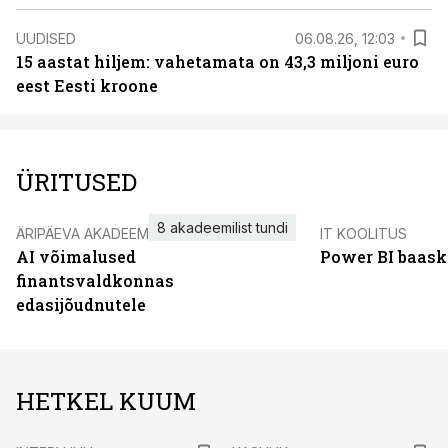
UUDISED
06.08.26, 12:03
15 aastat hiljem: vahetamata on 43,3 miljoni euro
eest Eesti kroone
ÜRITUSED
8 akadeemilist tundi
ÄRIPÄEVA AKADEEMIA
IT KOOLITUS
AI võimalused
Power BI baask
finantsvaldkonnas
edasijõudnutele
HETKEL KUUM