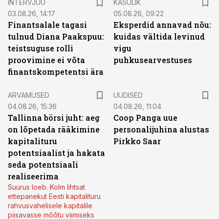
INTERVJUU
KASULIK
03.08.26, 14:17
05.08.26, 09:22
Finantsalale tagasi
Eksperdid annavad nõu:
tulnud Diana Paakspuu:
kuidas vältida levinud
teistsuguse rolli
vigu
proovimine ei võta
puhkusearvestuses
finantskompetentsi ära
ARVAMUSED
UUDISED
04.08.26, 15:36
04.08.26, 11:04
Tallinna börsi juht: aeg
Coop Panga uue
on lõpetada rääkimine
personalijuhina alustas
kapitalituru
Pirkko Saar
potentsiaalist ja hakata
seda potentsiaali
realiseerima
Suurus loeb. Kolm lihtsat
ettepanekut Eesti kapitalituru
rahvusvahelisele kapitalile
piisavasse mõõtu viimiseks