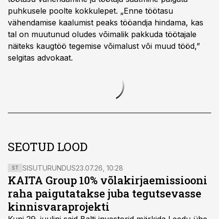
puhkusele poolte kokkulepet. „Enne töötasu
vähendamise kaalumist peaks tööandja hindama, kas
tal on muutunud oludes võimalik pakkuda töötajale
näiteks kaugtöö tegemise võimalust või muud tööd,”
selgitas advokaat.
SEOTUD LOOD
SISUTURUNDUS
23.07.26, 10:28
ST
KAITA Group 10% võlakirjaemissiooni
raha paigutatakse juba tegutsevasse
kinnisvaraprojekti