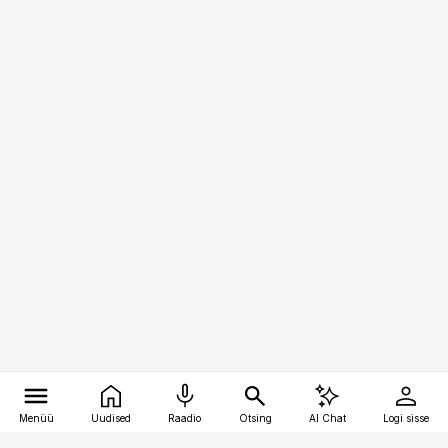
Menüü
Uudised
Raadio
Otsing
AI Chat
Logi sisse