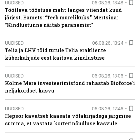
UUDISED
06.08.26, 13:48
Töötleva tööstuse maht langes viiendat kuud
järjest. Eamets: “Teeb murelikuks.” Mertsina:
“Kindlustunne näitab paranemist”
UUDISED
06.08.26, 13:24
Telia ja LHV tõid turule Telia erakliente
küberkahjude eest kaitsva kindlustuse
UUDISED
06.08.26, 13:06
Kolme Mere investeerimisfond rahastab Bioforce´i
neljakordset kasvu
UUDISED
06.08.26, 12:46
Hepsor kavatseb kaasata võlakirjadega järgmise
summa, et vastata korterinõudluse kasvule