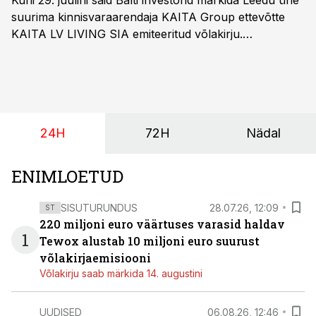
Kuni 29. juulini said Balti investorid märkida Leedu ühe
suurima kinnisvaraarendaja KAITA Group ettevõtte
KAITA LV LIVING SIA emiteeritud võlakirju.
Kaheaastased võlakirjad pakuvad 10% aastast intressi
ja minimaalne investeerimissumma on 1000 eurot.
24H
72H
Nädal
ENIMLOETUD
SISUTURUNDUS
28.07.26, 12:09
ST
220 miljoni euro väärtuses varasid haldav
1
Tewox alustab 10 miljoni euro suurust
võlakirjaemisiooni
Võlakirju saab märkida 14. augustini
UUDISED
06.08.26, 12:46