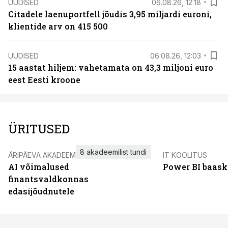
UUDISED
06.08.26, 12:18
Citadele laenuportfell jõudis 3,95 miljardi euroni,
klientide arv on 415 500
UUDISED
06.08.26, 12:03
15 aastat hiljem: vahetamata on 43,3 miljoni euro
eest Eesti kroone
ÜRITUSED
8 akadeemilist tundi
ÄRIPÄEVA AKADEEMIA
IT KOOLITUS
AI võimalused
Power BI baask
finantsvaldkonnas
edasijõudnutele