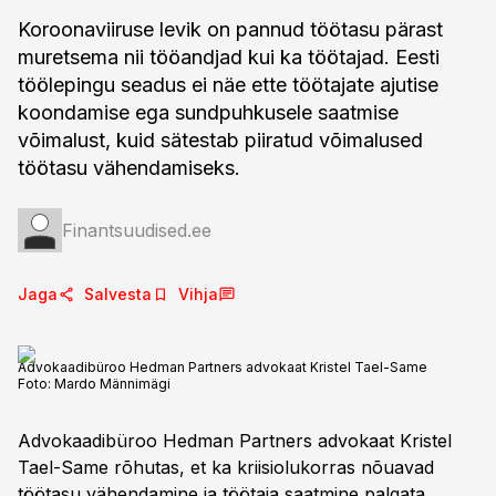
Koroonaviiruse levik on pannud töötasu pärast
muretsema nii tööandjad kui ka töötajad. Eesti
töölepingu seadus ei näe ette töötajate ajutise
koondamise ega sundpuhkusele saatmise
võimalust, kuid sätestab piiratud võimalused
töötasu vähendamiseks.
Finantsuudised.ee
Jaga
Salvesta
Vihja
Advokaadibüroo Hedman Partners advokaat Kristel Tael-Same
Foto:
Mardo Männimägi
Advokaadibüroo Hedman Partners advokaat Kristel
Tael-Same rõhutas, et ka kriisiolukorras nõuavad
töötasu vähendamine ja töötaja saatmine palgata