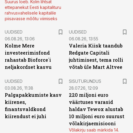
Suurus loeb. Kolm lihtsat
ettepanekut Eesti kapitalituru
rahvusvahelisele kapitalile
piisavasse mõõtu viimiseks
UUDISED
UUDISED
06.08.26, 13:06
06.08.26, 13:55
Kolme Mere
Valeria Kiisk taandub
investeerimisfond
Redgate Capitali
rahastab Bioforce´i
juhtimisest, tema rolli
neljakordset kasvu
võtab üle Mart Altvee
ST
UUDISED
SISUTURUNDUS
03.08.26, 11:38
28.07.26, 12:09
Palgapakkumiste kasv
220 miljoni euro
kiirenes,
väärtuses varasid
finantsvaldkond
haldav Tewox alustab
kiirendust ei juhi
10 miljoni euro suurust
võlakirjaemisiooni
Võlakirju saab märkida 14.