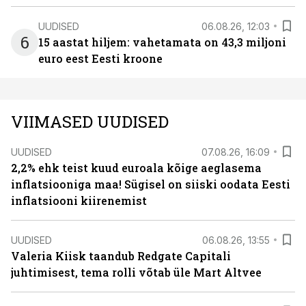
UUDISED
06.08.26, 12:03
6
15 aastat hiljem: vahetamata on 43,3 miljoni
euro eest Eesti kroone
VIIMASED UUDISED
UUDISED
07.08.26, 16:09
2,2% ehk teist kuud euroala kõige aeglasema
inflatsiooniga maa! Sügisel on siiski oodata Eesti
inflatsiooni kiirenemist
UUDISED
06.08.26, 13:55
Valeria Kiisk taandub Redgate Capitali
juhtimisest, tema rolli võtab üle Mart Altvee