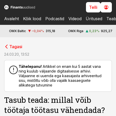
Telli
Avaleht
Kõik lood
Podcastid
Videod
Üritused
Teab
OMX Baltic
−0,04
%
315,18
OMX Riga
0,23
%
925,27
cebook
Tagasi
Twitter)
24.03.20, 13:52
kedIn
Tähelepanu!
Artikkel on enam kui 5 aastat vana
ning kuulub väljaande digitaalsesse arhiivi.
ail
Väljaanne ei uuenda ega kaasajasta arhiveeritud
sisu, mistõttu võib olla vajalik kaasaegsete
k
allikatega tutvumine
Tasub teada: millal võib
töötaja töötasu vähendada?