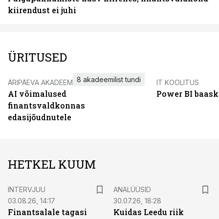
kiirendust ei juhi
ÜRITUSED
8 akadeemilist tundi
ÄRIPÄEVA AKADEEMIA
IT KOOLITUS
AI võimalused
Power BI baask
finantsvaldkonnas
edasijõudnutele
HETKEL KUUM
INTERVJUU
ANALÜÜSID
03.08.26, 14:17
30.07.26, 18:28
Finantsalale tagasi
Kuidas Leedu riik