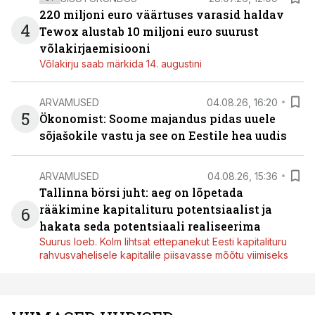
220 miljoni euro väärtuses varasid haldav
4
Tewox alustab 10 miljoni euro suurust
võlakirjaemisiooni
Võlakirju saab märkida 14. augustini
ARVAMUSED
04.08.26, 16:20
5
Ökonomist: Soome majandus pidas uuele
sõjašokile vastu ja see on Eestile hea uudis
ARVAMUSED
04.08.26, 15:36
Tallinna börsi juht: aeg on lõpetada
rääkimine kapitalituru potentsiaalist ja
6
hakata seda potentsiaali realiseerima
Suurus loeb. Kolm lihtsat ettepanekut Eesti kapitalituru
rahvusvahelisele kapitalile piisavasse mõõtu viimiseks