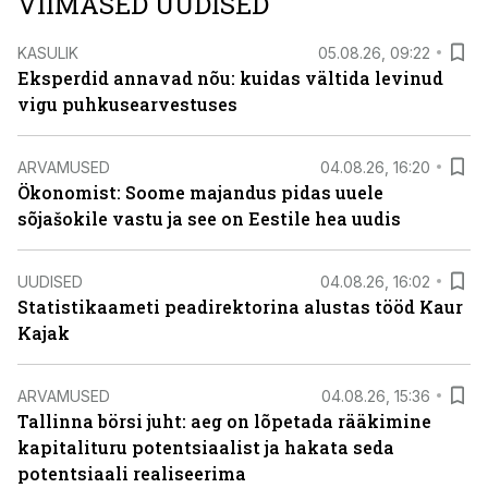
VIIMASED UUDISED
KASULIK
05.08.26, 09:22
Eksperdid annavad nõu: kuidas vältida levinud
vigu puhkusearvestuses
ARVAMUSED
04.08.26, 16:20
Ökonomist: Soome majandus pidas uuele
sõjašokile vastu ja see on Eestile hea uudis
UUDISED
04.08.26, 16:02
Statistikaameti peadirektorina alustas tööd Kaur
Kajak
ARVAMUSED
04.08.26, 15:36
Tallinna börsi juht: aeg on lõpetada rääkimine
kapitalituru potentsiaalist ja hakata seda
potentsiaali realiseerima