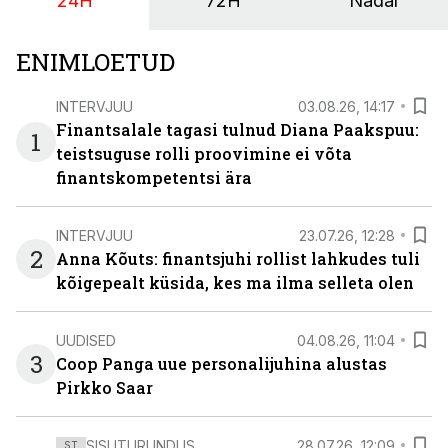
24H
72H
Nädal
ENIMLOETUD
INTERVJUU
03.08.26, 14:17
Finantsalale tagasi tulnud Diana Paakspuu:
1
teistsuguse rolli proovimine ei võta
finantskompetentsi ära
INTERVJUU
23.07.26, 12:28
2
Anna Kõuts: finantsjuhi rollist lahkudes tuli
kõigepealt küsida, kes ma ilma selleta olen
UUDISED
04.08.26, 11:04
3
Coop Panga uue personalijuhina alustas
Pirkko Saar
SISUTURUNDUS
28.07.26, 12:09
ST