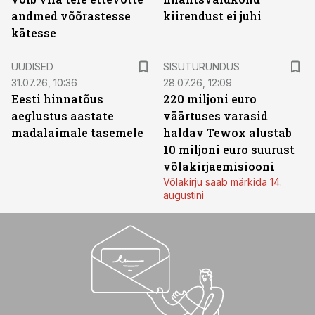
andmed võõrastesse
kiirendust ei juhi
kätesse
ST
UUDISED
SISUTURUNDUS
31.07.26, 10:36
28.07.26, 12:09
Eesti hinnatõus
220 miljoni euro
aeglustus aastate
väärtuses varasid
madalaimale tasemele
haldav Tewox alustab
10 miljoni euro suurust
võlakirjaemisiooni
Võlakirju saab märkida 14.
augustini