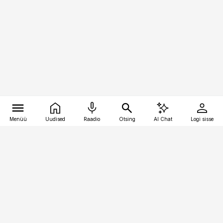
Menüü
Uudised
Raadio
Otsing
AI Chat
Logi sisse
Vana-Lõuna 39/1, 19094 Tallinn
(+372) 667 0111
finantsuudised@finantsuudised.ee