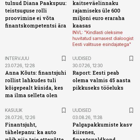
tulnud Diana Paakspuu:
kaitseväelinnaku
teistsuguse rolli
rajamiseks üle 600
proovimine ei võta
miljoni euro eraraha
finantskompetentsi ära
kaasas
INVL: "Kindlasti oleksime
huvitatud sarnasest dialoogist
Eesti valitsuse esindajatega"
INTERVJUU
UUDISED
23.07.26, 12:28
30.07.26, 12:30
Anna Kõuts: finantsjuhi
Raport: Eesti peab
rollist lahkudes tuli
olema valmis 45 aasta
kõigepealt küsida, kes
pikkuseks tööeluks
ma ilma selleta olen
KASULIK
UUDISED
28.07.26, 12:26
03.08.26, 11:38
Finantsjuht,
Palgapakkumiste kasv
tähelepanu: ka auto
kiirenes,
võib viia teie ettevõtte
finantsvaldkond