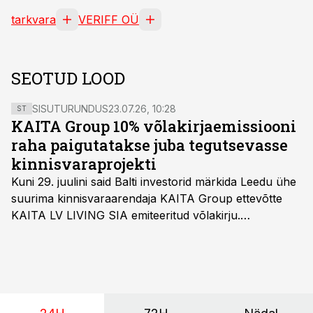
tarkvara
VERIFF OÜ
SEOTUD LOOD
SISUTURUNDUS
23.07.26, 10:28
ST
KAITA Group 10% võlakirjaemissiooni
raha paigutatakse juba tegutsevasse
kinnisvaraprojekti
Kuni 29. juulini said Balti investorid märkida Leedu ühe
suurima kinnisvaraarendaja KAITA Group ettevõtte
KAITA LV LIVING SIA emiteeritud võlakirju.
Kaheaastased võlakirjad pakuvad 10% aastast intressi
ja minimaalne investeerimissumma on 1000 eurot.