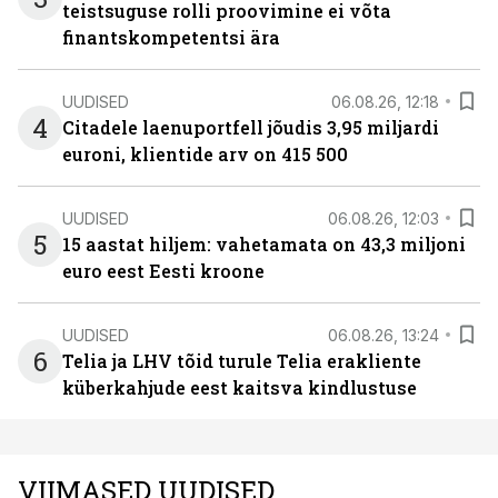
teistsuguse rolli proovimine ei võta
finantskompetentsi ära
UUDISED
06.08.26, 12:18
4
Citadele laenuportfell jõudis 3,95 miljardi
euroni, klientide arv on 415 500
UUDISED
06.08.26, 12:03
5
15 aastat hiljem: vahetamata on 43,3 miljoni
euro eest Eesti kroone
UUDISED
06.08.26, 13:24
6
Telia ja LHV tõid turule Telia erakliente
küberkahjude eest kaitsva kindlustuse
VIIMASED UUDISED