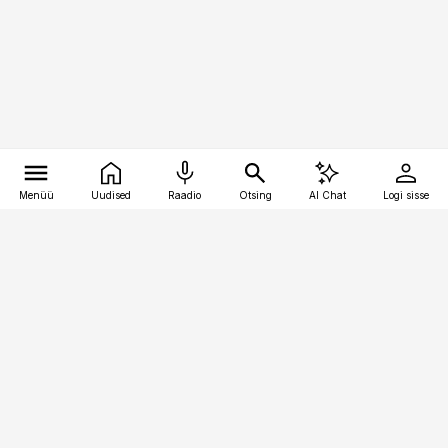
Menüü
Uudised
Raadio
Otsing
AI Chat
Logi sisse
Vana-Lõuna 39/1, 19094 Tallinn
(+372) 667 0111
finantsuudised@finantsuudised.ee
Telli
Reklaam