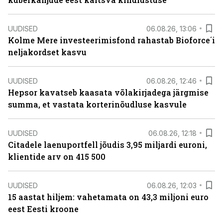
UUDISED
06.08.26, 13:06
Kolme Mere investeerimisfond rahastab Bioforce´i
neljakordset kasvu
UUDISED
06.08.26, 12:46
Hepsor kavatseb kaasata võlakirjadega järgmise
summa, et vastata korterinõudluse kasvule
UUDISED
06.08.26, 12:18
Citadele laenuportfell jõudis 3,95 miljardi euroni,
klientide arv on 415 500
UUDISED
06.08.26, 12:03
15 aastat hiljem: vahetamata on 43,3 miljoni euro
eest Eesti kroone