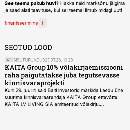
See teema pakub huvi?
Hakka neid märksõnu jälgima
ja saad alati teavituse, kui sel teemal ilmub midagi uut!
finantseerimine
SEOTUD LOOD
SISUTURUNDUS
23.07.26, 10:28
ST
KAITA Group 10% võlakirjaemissiooni
raha paigutatakse juba tegutsevasse
kinnisvaraprojekti
Kuni 29. juulini said Balti investorid märkida Leedu ühe
suurima kinnisvaraarendaja KAITA Group ettevõtte
KAITA LV LIVING SIA emiteeritud võlakirju.
Kaheaastased võlakirjad pakuvad 10% aastast intressi
ja minimaalne investeerimissumma on 1000 eurot.