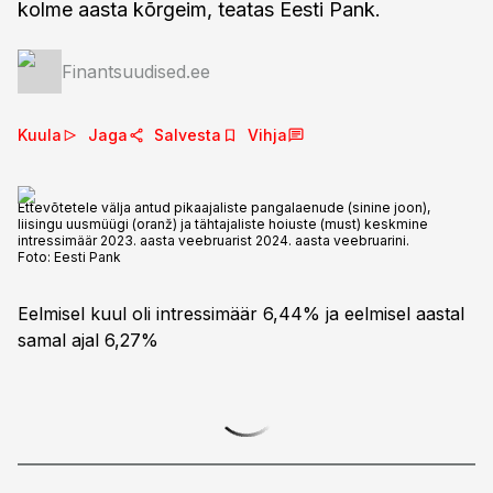
kolme aasta kõrgeim, teatas Eesti Pank.
Finantsuudised.ee
Kuula
Jaga
Salvesta
Vihja
Ettevõtetele välja antud pikaajaliste pangalaenude (sinine joon),
liisingu uusmüügi (oranž) ja tähtajaliste hoiuste (must) keskmine
intressimäär 2023. aasta veebruarist 2024. aasta veebruarini.
Foto:
Eesti Pank
Eelmisel kuul oli intressimäär 6,44% ja eelmisel aastal
samal ajal 6,27%