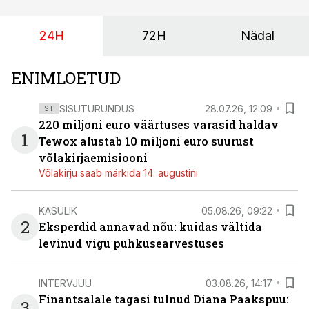
24H
72H
Nädal
ENIMLOETUD
SISUTURUNDUS
28.07.26, 12:09
ST
220 miljoni euro väärtuses varasid haldav
1
Tewox alustab 10 miljoni euro suurust
võlakirjaemisiooni
Võlakirju saab märkida 14. augustini
KASULIK
05.08.26, 09:22
2
Eksperdid annavad nõu: kuidas vältida
levinud vigu puhkusearvestuses
INTERVJUU
03.08.26, 14:17
Finantsalale tagasi tulnud Diana Paakspuu:
3