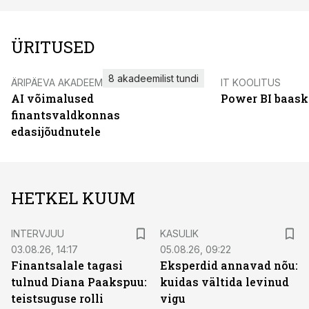
ÜRITUSED
8 akadeemilist tundi
ÄRIPÄEVA AKADEEMIA
IT KOOLITUS
AI võimalused
Power BI baask
finantsvaldkonnas
edasijõudnutele
HETKEL KUUM
INTERVJUU
KASULIK
03.08.26, 14:17
05.08.26, 09:22
Finantsalale tagasi
Eksperdid annavad nõu:
tulnud Diana Paakspuu:
kuidas vältida levinud
teistsuguse rolli
vigu