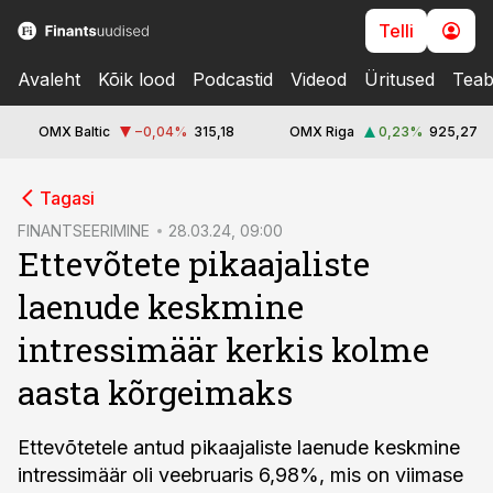
Telli
Avaleht
Kõik lood
Podcastid
Videod
Üritused
Teab
OMX Baltic
−0,04
%
315,18
OMX Riga
0,23
%
925,27
cebook
Tagasi
Twitter)
FINANTSEERIMINE
28.03.24, 09:00
Ettevõtete pikaajaliste
kedIn
laenude keskmine
ail
intressimäär kerkis kolme
k
aasta kõrgeimaks
Ettevõtetele antud pikaajaliste laenude keskmine
intressimäär oli veebruaris 6,98%, mis on viimase