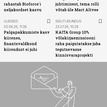
rahastab Bioforce´i
juhtimisest, tema rolli
neljakordset kasvu
võtab üle Mart Altvee
ST
UUDISED
SISUTURUNDUS
03.08.26, 11:38
23.07.26, 10:28
Palgapakkumiste kasv
KAITA Group 10%
kiirenes,
võlakirjaemissiooni
finantsvaldkond
raha paigutatakse juba
kiirendust ei juhi
tegutsevasse
kinnisvaraprojekti