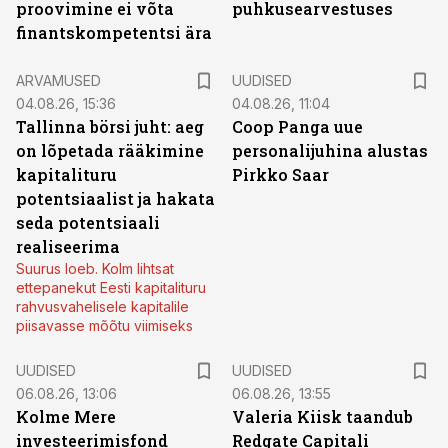
proovimine ei võta
puhkusearvestuses
finantskompetentsi ära
ARVAMUSED
UUDISED
04.08.26, 15:36
04.08.26, 11:04
Tallinna börsi juht: aeg
Coop Panga uue
on lõpetada rääkimine
personalijuhina alustas
kapitalituru
Pirkko Saar
potentsiaalist ja hakata
seda potentsiaali
realiseerima
Suurus loeb. Kolm lihtsat
ettepanekut Eesti kapitalituru
rahvusvahelisele kapitalile
piisavasse mõõtu viimiseks
UUDISED
UUDISED
06.08.26, 13:06
06.08.26, 13:55
Kolme Mere
Valeria Kiisk taandub
investeerimisfond
Redgate Capitali