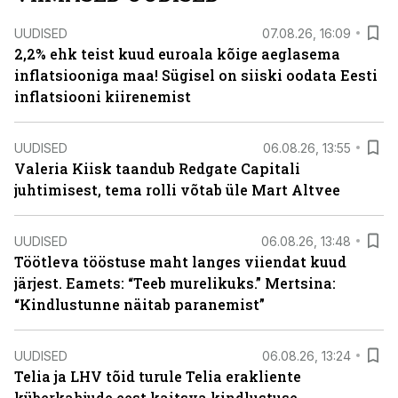
UUDISED
07.08.26, 16:09
2,2% ehk teist kuud euroala kõige aeglasema
inflatsiooniga maa! Sügisel on siiski oodata Eesti
inflatsiooni kiirenemist
UUDISED
06.08.26, 13:55
Valeria Kiisk taandub Redgate Capitali
juhtimisest, tema rolli võtab üle Mart Altvee
UUDISED
06.08.26, 13:48
Töötleva tööstuse maht langes viiendat kuud
järjest. Eamets: “Teeb murelikuks.” Mertsina:
“Kindlustunne näitab paranemist”
UUDISED
06.08.26, 13:24
Telia ja LHV tõid turule Telia erakliente
küberkahjude eest kaitsva kindlustuse