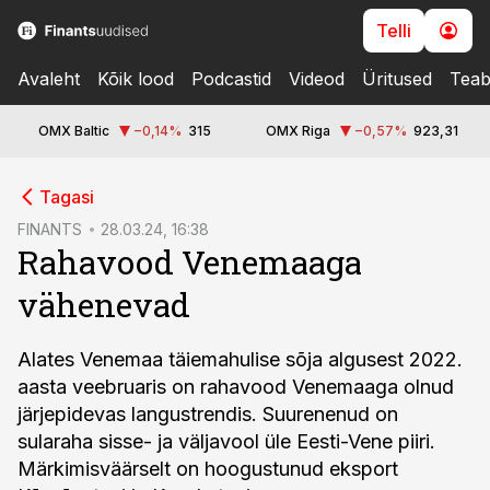
Telli
Avaleht
Kõik lood
Podcastid
Videod
Üritused
Teab
OMX Baltic
−0,14
%
315
OMX Riga
−0,57
%
923,31
cebook
Tagasi
Twitter)
FINANTS
28.03.24, 16:38
Rahavood Venemaaga
kedIn
vähenevad
ail
k
Alates Venemaa täiemahulise sõja algusest 2022.
aasta veebruaris on rahavood Venemaaga olnud
järjepidevas langustrendis. Suurenenud on
sularaha sisse- ja väljavool üle Eesti-Vene piiri.
Märkimisväärselt on hoogustunud eksport