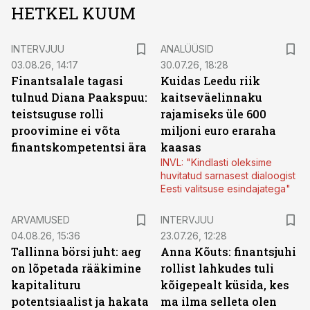
HETKEL KUUM
INTERVJUU
ANALÜÜSID
03.08.26, 14:17
30.07.26, 18:28
Finantsalale tagasi
Kuidas Leedu riik
tulnud Diana Paakspuu:
kaitseväelinnaku
teistsuguse rolli
rajamiseks üle 600
proovimine ei võta
miljoni euro eraraha
finantskompetentsi ära
kaasas
INVL: "Kindlasti oleksime
huvitatud sarnasest dialoogist
Eesti valitsuse esindajatega"
ARVAMUSED
INTERVJUU
04.08.26, 15:36
23.07.26, 12:28
Tallinna börsi juht: aeg
Anna Kõuts: finantsjuhi
on lõpetada rääkimine
rollist lahkudes tuli
kapitalituru
kõigepealt küsida, kes
potentsiaalist ja hakata
ma ilma selleta olen