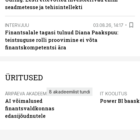
seadmetesse ja tehisintellekti
INTERVJUU
03.08.26, 14:17
Finantsalale tagasi tulnud Diana Paakspuu:
teistsuguse rolli proovimine ei võta
finantskompetentsi ära
ÜRITUSED
8 akadeemilist tundi
ÄRIPÄEVA AKADEEMIA
IT KOOLITUS
AI võimalused
Power BI baask
finantsvaldkonnas
edasijõudnutele