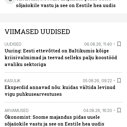
sõjašokile vastu ja see on Eestile hea uudis
VIIMASED UUDISED
UUDISED
06.08.26, 11:40
Uuring: Eesti ettevõtted on Baltikumis kõige
kriisivalmimad ja teevad selleks palju koostööd
avaliku sektoriga
KASULIK
05.08.26, 09:22
Eksperdid annavad nõu: kuidas vältida levinud
vigu puhkusearvestuses
ARVAMUSED
04.08.26, 16:20
Ökonomist: Soome majandus pidas uuele
sõjašokile vastu ja see on Eestile hea uudis