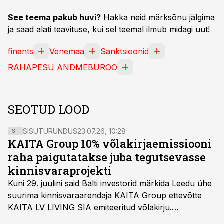
See teema pakub huvi?
Hakka neid märksõnu jälgima
ja saad alati teavituse, kui sel teemal ilmub midagi uut!
finants
Venemaa
Sanktsioonid
RAHAPESU ANDMEBÜROO
SEOTUD LOOD
SISUTURUNDUS
23.07.26, 10:28
ST
KAITA Group 10% võlakirjaemissiooni
raha paigutatakse juba tegutsevasse
kinnisvaraprojekti
Kuni 29. juulini said Balti investorid märkida Leedu ühe
suurima kinnisvaraarendaja KAITA Group ettevõtte
KAITA LV LIVING SIA emiteeritud võlakirju.
Kaheaastased võlakirjad pakuvad 10% aastast intressi