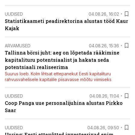
UUDISED
04.08.26, 16:02
Statistikaameti peadirektorina alustas tööd Kaur
Kajak
ARVAMUSED
04.08.26, 15:36
Tallinna börsi juht: aeg on lõpetada rääkimine
kapitalituru potentsiaalist ja hakata seda
potentsiaali realiseerima
Suurus loeb. Kolm lihtsat ettepanekut Eesti kapitalituru
rahvusvahelisele kapitalile piisavasse mõõtu viimiseks
UUDISED
04.08.26, 11:04
Coop Panga uue personalijuhina alustas Pirkko
Saar
UUDISED
04.08.26, 09:50
Uuring: Eesti ettevõtted investeerivad enim