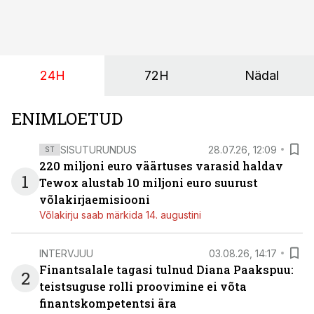
ja minimaalne investeerimissumma on 1000 eurot.
24H
72H
Nädal
ENIMLOETUD
SISUTURUNDUS
28.07.26, 12:09
ST
220 miljoni euro väärtuses varasid haldav
1
Tewox alustab 10 miljoni euro suurust
võlakirjaemisiooni
Võlakirju saab märkida 14. augustini
INTERVJUU
03.08.26, 14:17
Finantsalale tagasi tulnud Diana Paakspuu:
2
teistsuguse rolli proovimine ei võta
finantskompetentsi ära