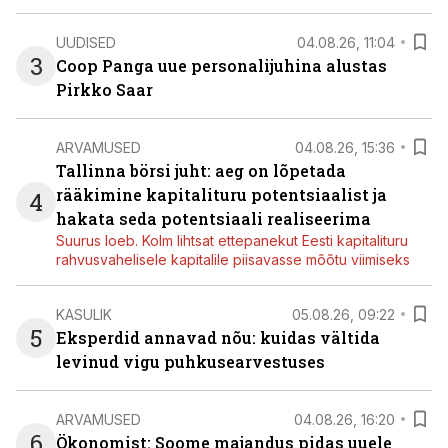
UUDISED
04.08.26, 11:04
3
Coop Panga uue personalijuhina alustas
Pirkko Saar
ARVAMUSED
04.08.26, 15:36
Tallinna börsi juht: aeg on lõpetada
rääkimine kapitalituru potentsiaalist ja
4
hakata seda potentsiaali realiseerima
Suurus loeb. Kolm lihtsat ettepanekut Eesti kapitalituru
rahvusvahelisele kapitalile piisavasse mõõtu viimiseks
KASULIK
05.08.26, 09:22
5
Eksperdid annavad nõu: kuidas vältida
levinud vigu puhkusearvestuses
ARVAMUSED
04.08.26, 16:20
6
Ökonomist: Soome majandus pidas uuele