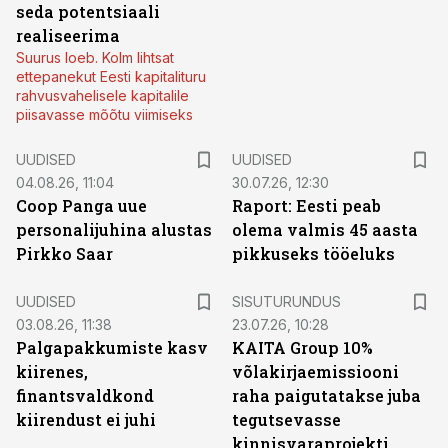
seda potentsiaali
realiseerima
Suurus loeb. Kolm lihtsat
ettepanekut Eesti kapitalituru
rahvusvahelisele kapitalile
piisavasse mõõtu viimiseks
UUDISED
UUDISED
04.08.26, 11:04
30.07.26, 12:30
Coop Panga uue
Raport: Eesti peab
personalijuhina alustas
olema valmis 45 aasta
Pirkko Saar
pikkuseks tööeluks
ST
UUDISED
SISUTURUNDUS
03.08.26, 11:38
23.07.26, 10:28
Palgapakkumiste kasv
KAITA Group 10%
kiirenes,
võlakirjaemissiooni
finantsvaldkond
raha paigutatakse juba
kiirendust ei juhi
tegutsevasse
kinnisvaraprojekti