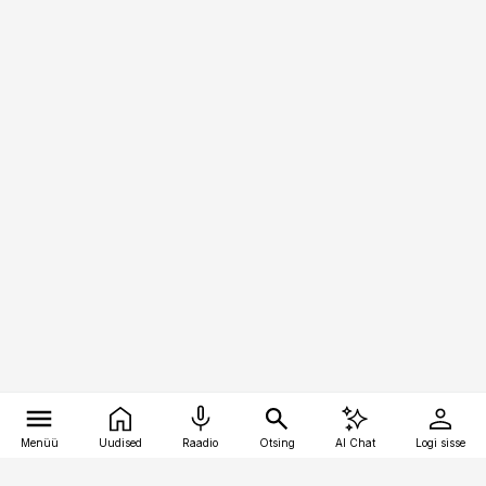
Menüü
Uudised
Raadio
Otsing
AI Chat
Logi sisse