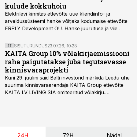
kulude kokkuhoiu
Elektrilevi kinnitas ettevõtte uue kliendiinfo- ja
arveldussüsteemi hanke võitjaks kodumaise ettevõtte
ERPLY Development OÜ. Hanke juurutuse ja viie
aastase kasutusperioodi kogumaksumus on 3,3
miljonit eurot ilma käibemaksuta.
SISUTURUNDUS
23.07.26, 10:28
ST
KAITA Group 10% võlakirjaemissiooni
raha paigutatakse juba tegutsevasse
kinnisvaraprojekti
Kuni 29. juulini said Balti investorid märkida Leedu ühe
suurima kinnisvaraarendaja KAITA Group ettevõtte
KAITA LV LIVING SIA emiteeritud võlakirju.
Kaheaastased võlakirjad pakuvad 10% aastast intressi
ja minimaalne investeerimissumma on 1000 eurot.
24H
72H
Nädal