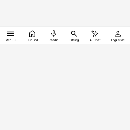
Menüü
Uudised
Raadio
Otsing
AI Chat
Logi sisse
Vana-Lõuna 39/1, 19094 Tallinn
(+372) 667 0111
finantsuudised@finantsuudised.ee
Telli
Reklaam
Firmast