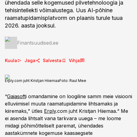
ühendada selle kogemused pilvetehnoloogia ja
tehisintellekti võimalustega. Uus AI-põhine
raamatupidamisplatvorm on plaanis turule tuua
2026. aasta jooksul.
Finantsuudised.ee
Kuula
Jaga
Salvesta
Vihja
Erply.com juht Kristjan Hiiemaa
Foto:
Raul Mee
“
Gaiasoft
i omandamine on loogiline samm meie visiooni
elluviimisel muuta raamatupidamine lihtsamaks ja
kiiremaks,” ütles
Erply
.com juht Kristjan Hiiemaa.“ Me
ei asendа lihtsalt vana tarkvara uuega – me loome
midagi põhimõtteliselt paremat, ühendades
aastakümnete kogemuse kaasaegsete