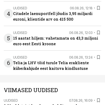
UUDISED
06.08.26, 12:18
4
Citadele laenuportfell jõudis 3,95 miljardi
euroni, klientide arv on 415 500
UUDISED
06.08.26, 12:03
5
15 aastat hiljem: vahetamata on 43,3 miljoni
euro eest Eesti kroone
UUDISED
06.08.26, 13:24
6
Telia ja LHV tõid turule Telia erakliente
küberkahjude eest kaitsva kindlustuse
VIIMASED UUDISED
UUDISED
07.08.26, 16:09