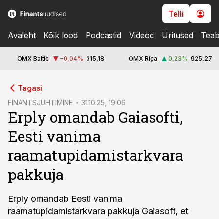
Telli
Avaleht
Kõik lood
Podcastid
Videod
Üritused
Teab
OMX Baltic
−0,04
%
315,18
OMX Riga
0,23
%
925,27
cebook
Tagasi
Twitter)
FINANTSJUHTIMINE
31.10.25, 19:06
Erply omandab Gaiasofti,
kedIn
Eesti vanima
ail
raamatupidamistarkvara
k
pakkuja
Erply omandab Eesti vanima
raamatupidamistarkvara pakkuja Gaiasoft, et