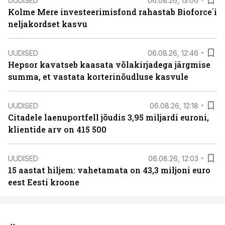
UUDISED
06.08.26, 13:06
Kolme Mere investeerimisfond rahastab Bioforce´i
neljakordset kasvu
UUDISED
06.08.26, 12:46
Hepsor kavatseb kaasata võlakirjadega järgmise
summa, et vastata korterinõudluse kasvule
UUDISED
06.08.26, 12:18
Citadele laenuportfell jõudis 3,95 miljardi euroni,
klientide arv on 415 500
UUDISED
06.08.26, 12:03
15 aastat hiljem: vahetamata on 43,3 miljoni euro
eest Eesti kroone