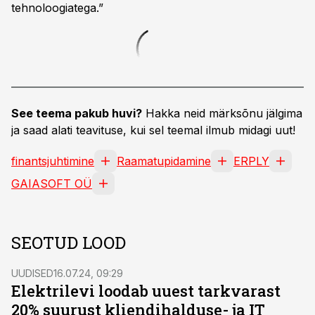
tehnoloogiatega.”
See teema pakub huvi?
Hakka neid märksõnu jälgima
ja saad alati teavituse, kui sel teemal ilmub midagi uut!
finantsjuhtimine
Raamatupidamine
ERPLY
GAIASOFT OÜ
SEOTUD LOOD
UUDISED
16.07.24, 09:29
Elektrilevi loodab uuest tarkvarast
20% suurust kliendihalduse- ja IT