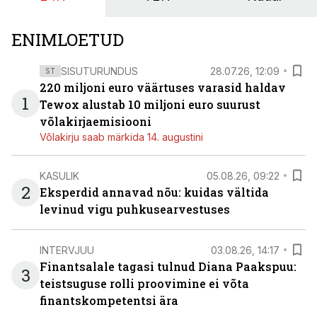
ENIMLOETUD
SISUTURUNDUS
28.07.26, 12:09
ST
220 miljoni euro väärtuses varasid haldav
1
Tewox alustab 10 miljoni euro suurust
võlakirjaemisiooni
Võlakirju saab märkida 14. augustini
KASULIK
05.08.26, 09:22
2
Eksperdid annavad nõu: kuidas vältida
levinud vigu puhkusearvestuses
INTERVJUU
03.08.26, 14:17
Finantsalale tagasi tulnud Diana Paakspuu:
3
teistsuguse rolli proovimine ei võta
finantskompetentsi ära