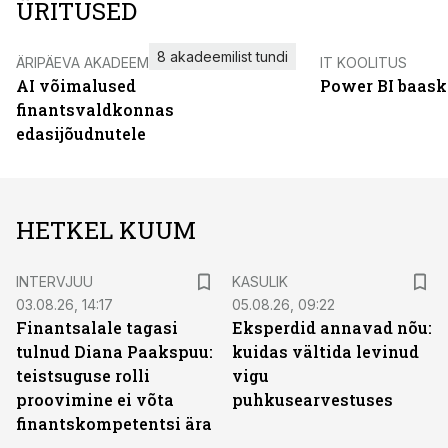
ÜRITUSED
8 akadeemilist tundi
ÄRIPÄEVA AKADEEMIA
IT KOOLITUS
AI võimalused
Power BI baask
finantsvaldkonnas
edasijõudnutele
HETKEL KUUM
INTERVJUU
KASULIK
03.08.26, 14:17
05.08.26, 09:22
Finantsalale tagasi
Eksperdid annavad nõu:
tulnud Diana Paakspuu:
kuidas vältida levinud
teistsuguse rolli
vigu
proovimine ei võta
puhkusearvestuses
finantskompetentsi ära