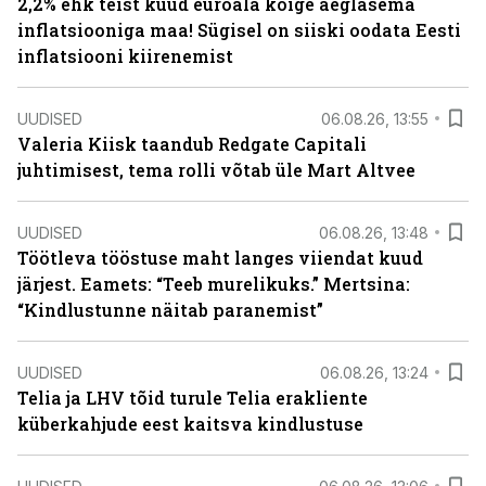
2,2% ehk teist kuud euroala kõige aeglasema
inflatsiooniga maa! Sügisel on siiski oodata Eesti
inflatsiooni kiirenemist
UUDISED
06.08.26, 13:55
Valeria Kiisk taandub Redgate Capitali
juhtimisest, tema rolli võtab üle Mart Altvee
UUDISED
06.08.26, 13:48
Töötleva tööstuse maht langes viiendat kuud
järjest. Eamets: “Teeb murelikuks.” Mertsina:
“Kindlustunne näitab paranemist”
UUDISED
06.08.26, 13:24
Telia ja LHV tõid turule Telia erakliente
küberkahjude eest kaitsva kindlustuse