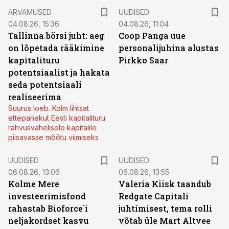
ARVAMUSED
UUDISED
04.08.26, 15:36
04.08.26, 11:04
Tallinna börsi juht: aeg
Coop Panga uue
on lõpetada rääkimine
personalijuhina alustas
kapitalituru
Pirkko Saar
potentsiaalist ja hakata
seda potentsiaali
realiseerima
Suurus loeb. Kolm lihtsat
ettepanekut Eesti kapitalituru
rahvusvahelisele kapitalile
piisavasse mõõtu viimiseks
UUDISED
UUDISED
06.08.26, 13:06
06.08.26, 13:55
Kolme Mere
Valeria Kiisk taandub
investeerimisfond
Redgate Capitali
rahastab Bioforce´i
juhtimisest, tema rolli
neljakordset kasvu
võtab üle Mart Altvee