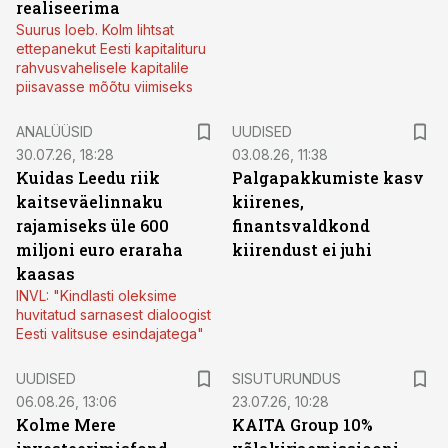
realiseerima
Suurus loeb. Kolm lihtsat
ettepanekut Eesti kapitalituru
rahvusvahelisele kapitalile
piisavasse mõõtu viimiseks
ANALÜÜSID
UUDISED
30.07.26, 18:28
03.08.26, 11:38
Kuidas Leedu riik
Palgapakkumiste kasv
kaitseväelinnaku
kiirenes,
rajamiseks üle 600
finantsvaldkond
miljoni euro eraraha
kiirendust ei juhi
kaasas
INVL: "Kindlasti oleksime
huvitatud sarnasest dialoogist
Eesti valitsuse esindajatega"
ST
UUDISED
SISUTURUNDUS
06.08.26, 13:06
23.07.26, 10:28
Kolme Mere
KAITA Group 10%