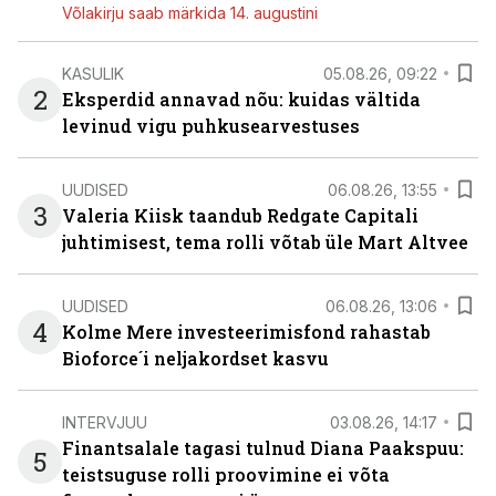
Võlakirju saab märkida 14. augustini
KASULIK
05.08.26, 09:22
2
Eksperdid annavad nõu: kuidas vältida
levinud vigu puhkusearvestuses
UUDISED
06.08.26, 13:55
3
Valeria Kiisk taandub Redgate Capitali
juhtimisest, tema rolli võtab üle Mart Altvee
UUDISED
06.08.26, 13:06
4
Kolme Mere investeerimisfond rahastab
Bioforce´i neljakordset kasvu
INTERVJUU
03.08.26, 14:17
Finantsalale tagasi tulnud Diana Paakspuu:
5
teistsuguse rolli proovimine ei võta