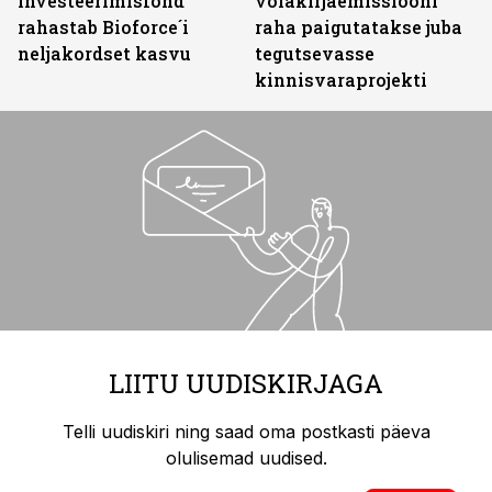
investeerimisfond
võlakirjaemissiooni
rahastab Bioforce´i
raha paigutatakse juba
neljakordset kasvu
tegutsevasse
kinnisvaraprojekti
LIITU UUDISKIRJAGA
Telli uudiskiri ning saad oma postkasti päeva
olulisemad uudised.