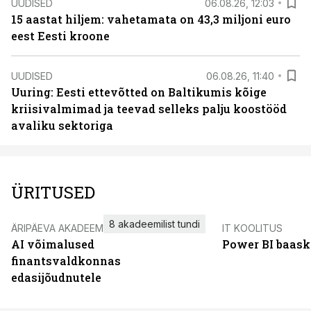
UUDISED
06.08.26, 12:03
15 aastat hiljem: vahetamata on 43,3 miljoni euro
eest Eesti kroone
UUDISED
06.08.26, 11:40
Uuring: Eesti ettevõtted on Baltikumis kõige
kriisivalmimad ja teevad selleks palju koostööd
avaliku sektoriga
ÜRITUSED
8 akadeemilist tundi
ÄRIPÄEVA AKADEEMIA
IT KOOLITUS
AI võimalused
Power BI baask
finantsvaldkonnas
edasijõudnutele