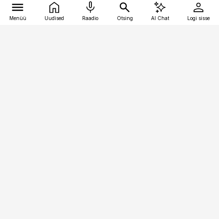
Menüü
Uudised
Raadio
Otsing
AI Chat
Logi sisse
Vana-Lõuna 39/1, 19094 Tallinn
(+372) 667 0111
finantsuudised@finantsuudised.ee
Telli
Reklaam
Firmast
Sisu kasutamisõigused
Ajakirjaniku
eetikakoodeks
Üldtingimused
Privaatsustingimused
Küpsiste poliitika
KKK