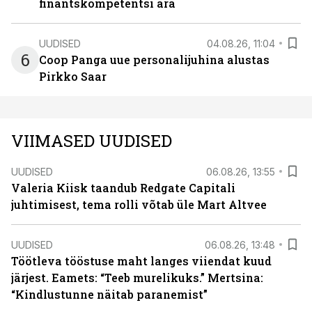
finantskompetentsi ära
UUDISED
04.08.26, 11:04
6
Coop Panga uue personalijuhina alustas
Pirkko Saar
VIIMASED UUDISED
UUDISED
06.08.26, 13:55
Valeria Kiisk taandub Redgate Capitali
juhtimisest, tema rolli võtab üle Mart Altvee
UUDISED
06.08.26, 13:48
Töötleva tööstuse maht langes viiendat kuud
järjest. Eamets: “Teeb murelikuks.” Mertsina:
“Kindlustunne näitab paranemist”