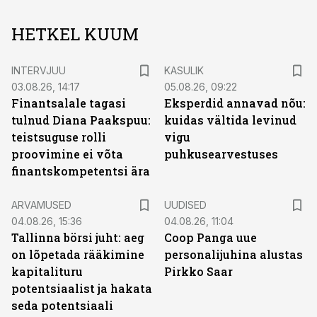
HETKEL KUUM
INTERVJUU
KASULIK
03.08.26, 14:17
05.08.26, 09:22
Finantsalale tagasi
Eksperdid annavad nõu:
tulnud Diana Paakspuu:
kuidas vältida levinud
teistsuguse rolli
vigu
proovimine ei võta
puhkusearvestuses
finantskompetentsi ära
ARVAMUSED
UUDISED
04.08.26, 15:36
04.08.26, 11:04
Tallinna börsi juht: aeg
Coop Panga uue
on lõpetada rääkimine
personalijuhina alustas
kapitalituru
Pirkko Saar
potentsiaalist ja hakata
seda potentsiaali