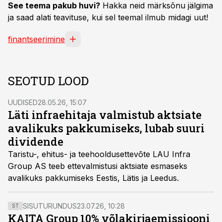
See teema pakub huvi?
Hakka neid märksõnu jälgima
ja saad alati teavituse, kui sel teemal ilmub midagi uut!
finantseerimine
SEOTUD LOOD
UUDISED
28.05.26, 15:07
Läti infraehitaja valmistub aktsiate
avalikuks pakkumiseks, lubab suuri
dividende
Taristu-, ehitus- ja teehooldusettevõte LAU Infra
Group AS teeb ettevalmistusi aktsiate esmaseks
avalikuks pakkumiseks Eestis, Lätis ja Leedus.
SISUTURUNDUS
23.07.26, 10:28
ST
KAITA Group 10% võlakirjaemissiooni