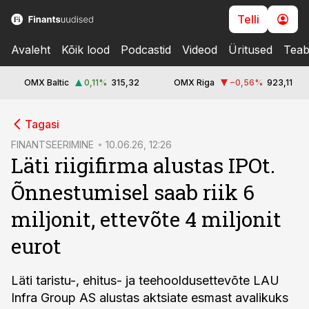
Telli
Avaleht
Kõik lood
Podcastid
Videod
Üritused
Teab
OMX Baltic
0,11
%
315,32
OMX Riga
−0,56
%
923,11
cebook
Tagasi
Twitter)
FINANTSEERIMINE
10.06.26, 12:26
Läti riigifirma alustas IPOt.
kedIn
Õnnestumisel saab riik 6
ail
miljonit, ettevõte 4 miljonit
k
eurot
Läti taristu-, ehitus- ja teehooldusettevõte LAU
Infra Group AS alustas aktsiate esmast avalikuks