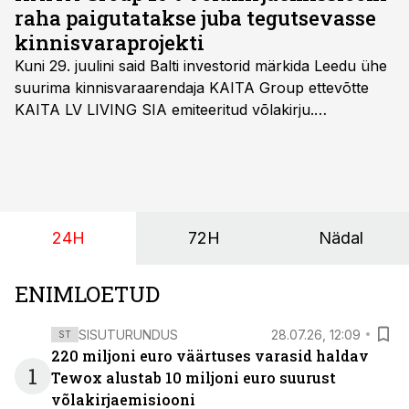
raha paigutatakse juba tegutsevasse
kinnisvaraprojekti
Kuni 29. juulini said Balti investorid märkida Leedu ühe
suurima kinnisvaraarendaja KAITA Group ettevõtte
KAITA LV LIVING SIA emiteeritud võlakirju.
Kaheaastased võlakirjad pakuvad 10% aastast intressi
ja minimaalne investeerimissumma on 1000 eurot.
24H
72H
Nädal
ENIMLOETUD
SISUTURUNDUS
28.07.26, 12:09
ST
220 miljoni euro väärtuses varasid haldav
1
Tewox alustab 10 miljoni euro suurust
võlakirjaemisiooni