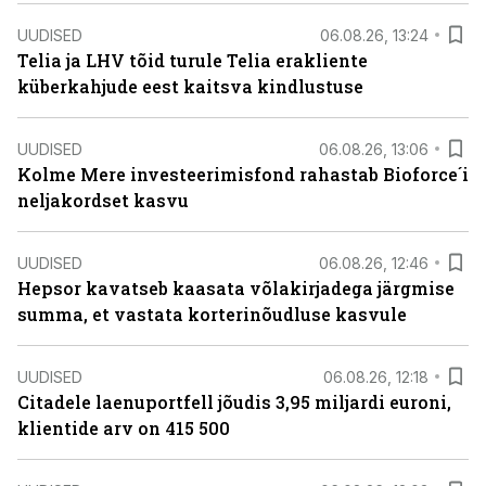
UUDISED
06.08.26, 13:24
Telia ja LHV tõid turule Telia erakliente
küberkahjude eest kaitsva kindlustuse
UUDISED
06.08.26, 13:06
Kolme Mere investeerimisfond rahastab Bioforce´i
neljakordset kasvu
UUDISED
06.08.26, 12:46
Hepsor kavatseb kaasata võlakirjadega järgmise
summa, et vastata korterinõudluse kasvule
UUDISED
06.08.26, 12:18
Citadele laenuportfell jõudis 3,95 miljardi euroni,
klientide arv on 415 500