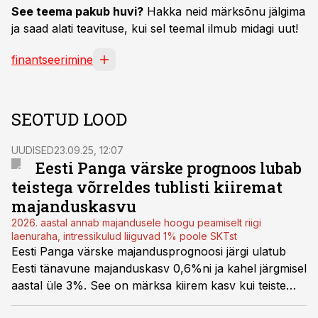
See teema pakub huvi?
Hakka neid märksõnu jälgima
ja saad alati teavituse, kui sel teemal ilmub midagi uut!
finantseerimine
SEOTUD LOOD
UUDISED
23.09.25, 12:07
Eesti Panga värske prognoos lubab
teistega võrreldes tublisti kiiremat
majanduskasvu
2026. aastal annab majandusele hoogu peamiselt riigi
laenuraha, intressikulud liiguvad 1% poole SKTst
Eesti Panga värske majandusprognoosi järgi ulatub
Eesti tänavune majanduskasv 0,6%ni ja kahel järgmisel
aastal üle 3%. See on märksa kiirem kasv kui teiste
institutsioonide viimastes prognoosides.