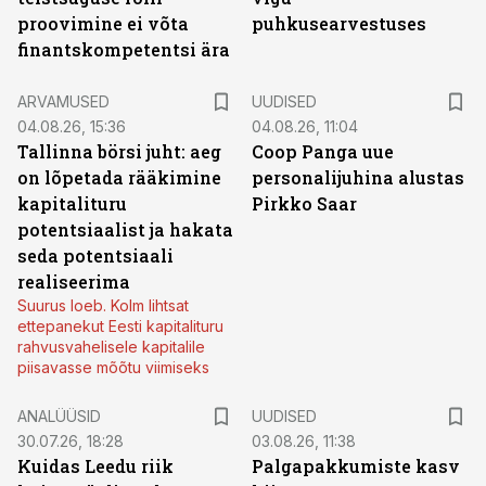
proovimine ei võta
puhkusearvestuses
finantskompetentsi ära
ARVAMUSED
UUDISED
04.08.26, 15:36
04.08.26, 11:04
Tallinna börsi juht: aeg
Coop Panga uue
on lõpetada rääkimine
personalijuhina alustas
kapitalituru
Pirkko Saar
potentsiaalist ja hakata
seda potentsiaali
realiseerima
Suurus loeb. Kolm lihtsat
ettepanekut Eesti kapitalituru
rahvusvahelisele kapitalile
piisavasse mõõtu viimiseks
ANALÜÜSID
UUDISED
30.07.26, 18:28
03.08.26, 11:38
Kuidas Leedu riik
Palgapakkumiste kasv