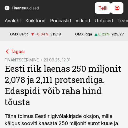
Telli
Avaleht
Kõik lood
Podcastid
Videod
Üritused
Teab
OMX Baltic
−0,04
%
315,18
OMX Riga
0,23
%
925,27
cebook
Tagasi
Twitter)
FINANTSEERIMINE
23.09.25, 12:31
Eesti riik laenas 250 miljonit
kedIn
2,078 ja 2,111 protsendiga.
ail
Edaspidi võib raha hind
k
tõusta
Täna toimus Eesti riigivõlakirjade oksjon, mille
käigus sooviti kaasata 250 miljonit eurot kuue ja