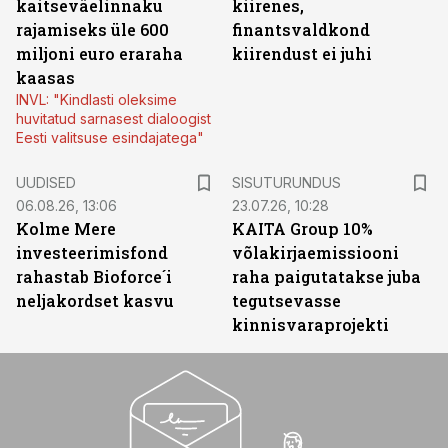
kaitseväelinnaku
kiirenes,
rajamiseks üle 600
finantsvaldkond
miljoni euro eraraha
kiirendust ei juhi
kaasas
INVL: "Kindlasti oleksime
huvitatud sarnasest dialoogist
Eesti valitsuse esindajatega"
ST
UUDISED
SISUTURUNDUS
06.08.26, 13:06
23.07.26, 10:28
Kolme Mere
KAITA Group 10%
investeerimisfond
võlakirjaemissiooni
rahastab Bioforce´i
raha paigutatakse juba
neljakordset kasvu
tegutsevasse
kinnisvaraprojekti