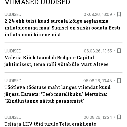
VIIMASED UUDISED
UUDISED
07.08.26, 16:09
2,2% ehk teist kuud euroala kõige aeglasema
inflatsiooniga maa! Sügisel on siiski oodata Eesti
inflatsiooni kiirenemist
UUDISED
06.08.26, 13:55
Valeria Kiisk taandub Redgate Capitali
juhtimisest, tema rolli võtab üle Mart Altvee
UUDISED
06.08.26, 13:48
Töötleva tööstuse maht langes viiendat kuud
järjest. Eamets: “Teeb murelikuks.” Mertsina:
“Kindlustunne näitab paranemist”
UUDISED
06.08.26, 13:24
Telia ja LHV tõid turule Telia erakliente