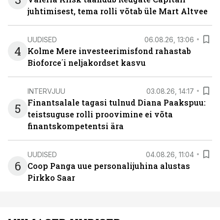
juhtimisest, tema rolli võtab üle Mart Altvee
UUDISED
06.08.26, 13:06
4
Kolme Mere investeerimisfond rahastab
Bioforce´i neljakordset kasvu
INTERVJUU
03.08.26, 14:17
Finantsalale tagasi tulnud Diana Paakspuu:
5
teistsuguse rolli proovimine ei võta
finantskompetentsi ära
UUDISED
04.08.26, 11:04
6
Coop Panga uue personalijuhina alustas
Pirkko Saar