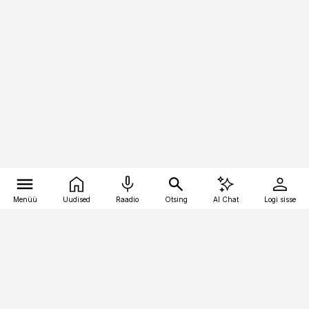
Menüü
Uudised
Raadio
Otsing
AI Chat
Logi sisse
Vana-Lõuna 39/1, 19094 Tallinn