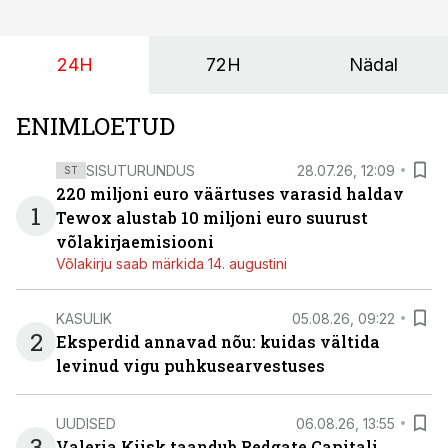
24H
72H
Nädal
ENIMLOETUD
SISUTURUNDUS
28.07.26, 12:09
ST
220 miljoni euro väärtuses varasid haldav
1
Tewox alustab 10 miljoni euro suurust
võlakirjaemisiooni
Võlakirju saab märkida 14. augustini
KASULIK
05.08.26, 09:22
2
Eksperdid annavad nõu: kuidas vältida
levinud vigu puhkusearvestuses
UUDISED
06.08.26, 13:55
3
Valeria Kiisk taandub Redgate Capitali