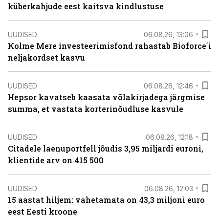
küberkahjude eest kaitsva kindlustuse
UUDISED
06.08.26, 13:06
Kolme Mere investeerimisfond rahastab Bioforce´i
neljakordset kasvu
UUDISED
06.08.26, 12:46
Hepsor kavatseb kaasata võlakirjadega järgmise
summa, et vastata korterinõudluse kasvule
UUDISED
06.08.26, 12:18
Citadele laenuportfell jõudis 3,95 miljardi euroni,
klientide arv on 415 500
UUDISED
06.08.26, 12:03
15 aastat hiljem: vahetamata on 43,3 miljoni euro
eest Eesti kroone