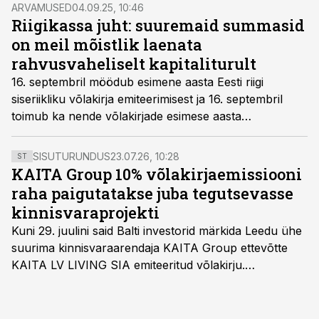
ARVAMUSED
04.09.25, 10:46
Riigikassa juht: suuremaid summasid
on meil mõistlik laenata
rahvusvaheliselt kapitaliturult
16. septembril möödub esimene aasta Eesti riigi
siseriikliku võlakirja emiteerimisest ja 16. septembril
toimub ka nende võlakirjade esimese aasta
intressimakse.
SISUTURUNDUS
23.07.26, 10:28
ST
KAITA Group 10% võlakirjaemissiooni
raha paigutatakse juba tegutsevasse
kinnisvaraprojekti
Kuni 29. juulini said Balti investorid märkida Leedu ühe
suurima kinnisvaraarendaja KAITA Group ettevõtte
KAITA LV LIVING SIA emiteeritud võlakirju.
Kaheaastased võlakirjad pakuvad 10% aastast intressi
ja minimaalne investeerimissumma on 1000 eurot.