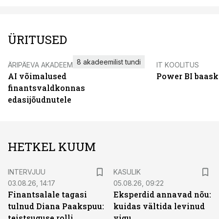
ÜRITUSED
8 akadeemilist tundi
ÄRIPÄEVA AKADEEMIA
IT KOOLITUS
AI võimalused
Power BI baask
finantsvaldkonnas
edasijõudnutele
HETKEL KUUM
INTERVJUU
KASULIK
03.08.26, 14:17
05.08.26, 09:22
Finantsalale tagasi
Eksperdid annavad nõu:
tulnud Diana Paakspuu:
kuidas vältida levinud
teistsuguse rolli
vigu