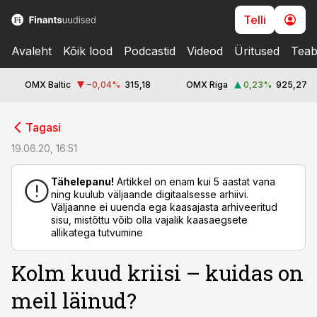
Telli
Avaleht
Kõik lood
Podcastid
Videod
Üritused
Teab
OMX Baltic
−0,04
%
315,18
OMX Riga
0,23
%
925,27
cebook
Tagasi
Twitter)
19.06.20, 16:51
kedIn
Tähelepanu!
Artikkel on enam kui 5 aastat vana
ning kuulub väljaande digitaalsesse arhiivi.
ail
Väljaanne ei uuenda ega kaasajasta arhiveeritud
sisu, mistõttu võib olla vajalik kaasaegsete
k
allikatega tutvumine
Kolm kuud kriisi – kuidas on
meil läinud?