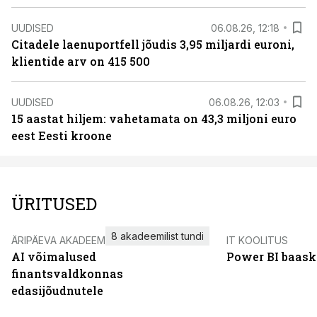
UUDISED
06.08.26, 12:18
Citadele laenuportfell jõudis 3,95 miljardi euroni,
klientide arv on 415 500
UUDISED
06.08.26, 12:03
15 aastat hiljem: vahetamata on 43,3 miljoni euro
eest Eesti kroone
ÜRITUSED
8 akadeemilist tundi
ÄRIPÄEVA AKADEEMIA
IT KOOLITUS
AI võimalused
Power BI baask
finantsvaldkonnas
edasijõudnutele