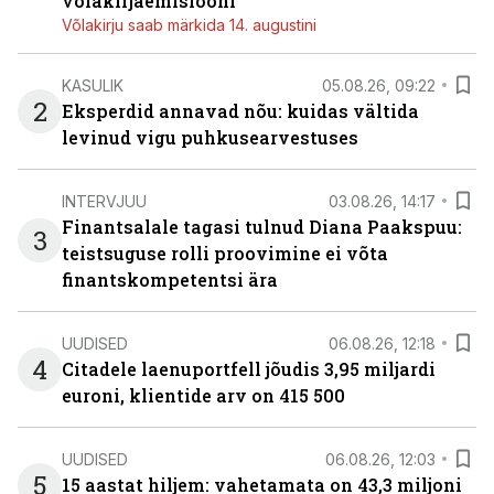
võlakirjaemisiooni
Võlakirju saab märkida 14. augustini
KASULIK
05.08.26, 09:22
2
Eksperdid annavad nõu: kuidas vältida
levinud vigu puhkusearvestuses
INTERVJUU
03.08.26, 14:17
Finantsalale tagasi tulnud Diana Paakspuu:
3
teistsuguse rolli proovimine ei võta
finantskompetentsi ära
UUDISED
06.08.26, 12:18
4
Citadele laenuportfell jõudis 3,95 miljardi
euroni, klientide arv on 415 500
UUDISED
06.08.26, 12:03
5
15 aastat hiljem: vahetamata on 43,3 miljoni