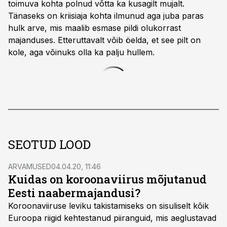
toimuva kohta polnud võtta ka kusagilt mujalt.
Tänaseks on kriisiaja kohta ilmunud aga juba paras
hulk arve, mis maalib esmase pildi olukorrast
majanduses. Etteruttavalt võib öelda, et see pilt on
kole, aga võinuks olla ka palju hullem.
SEOTUD LOOD
ARVAMUSED
04.04.20, 11:46
Kuidas on koroonaviirus mõjutanud
Eesti naabermajandusi?
Koroonaviiruse leviku takistamiseks on sisuliselt kõik
Euroopa riigid kehtestanud piiranguid, mis aeglustavad