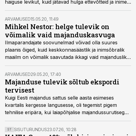
haiguse levikut, kuid jätavad hulga ettevõtteid ja inimesi
sissetulekuta. Kuidas tulevad olukorraga toime meie
lähiriigid ja millist tulevikku ennustatakse nende
ARVAMUSED
15.05.20, 11:49
majandustele?
Mihkel Nestor: helge tulevik on
võimalik vaid majanduskasvuga
Ilmaparandajate soovunelmad võivad olla suures
plaanis õiged, kuid keskkonnasäästlik ja inimsõbralik
maailm on võimalik saavutada ikkagi vaid majanduslikul
teel, kirjutab SEB majandusanalüütik Mihkel Nestor.
ARVAMUSED
29.05.20, 17:40
Majanduse tulevik sõltub ekspordi
tervisest
Kuigi Eesti majandus sattus selle aasta esimeses
kvartalis kergesse langusesse, oli tegemist pigem
tehnilise eripära, kui laiapõhjalise majandussurutisega.
Oluliselt süngemaid numbreid võib oodata järgnevatel
kvartalitel. Kui keeruliseks olukord meie jaoks kujuneb,
SISUTURUNDUS
23.07.26, 10:28
ST
sõltub ennekõike eksportivate ettevõtete käekäigust,