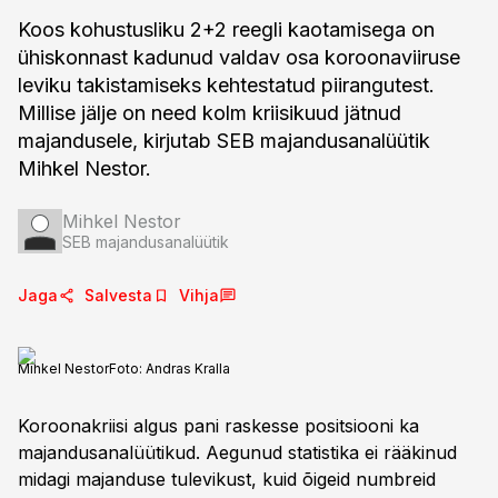
Koos kohustusliku 2+2 reegli kaotamisega on
ühiskonnast kadunud valdav osa koroonaviiruse
leviku takistamiseks kehtestatud piirangutest.
Millise jälje on need kolm kriisikuud jätnud
majandusele, kirjutab SEB majandusanalüütik
Mihkel Nestor.
Mihkel Nestor
SEB majandusanalüütik
Jaga
Salvesta
Vihja
Mihkel Nestor
Foto:
Andras Kralla
Koroonakriisi algus pani raskesse positsiooni ka
majandusanalüütikud. Aegunud statistika ei rääkinud
midagi majanduse tulevikust, kuid õigeid numbreid