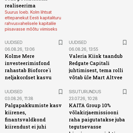
realiseerima
Suurus loeb. Kolm lihtsat
ettepanekut Eesti kapitalituru
rahvusvahelisele kapitalile
piisavasse mõõtu viimiseks
UUDISED
UUDISED
06.08.26, 13:06
06.08.26, 13:55
Kolme Mere
Valeria Kiisk taandub
investeerimisfond
Redgate Capitali
rahastab Bioforce´i
juhtimisest, tema rolli
neljakordset kasvu
võtab üle Mart Altvee
ST
UUDISED
SISUTURUNDUS
03.08.26, 11:38
23.07.26, 10:28
Palgapakkumiste kasv
KAITA Group 10%
kiirenes,
võlakirjaemissiooni
finantsvaldkond
raha paigutatakse juba
kiirendust ei juhi
tegutsevasse