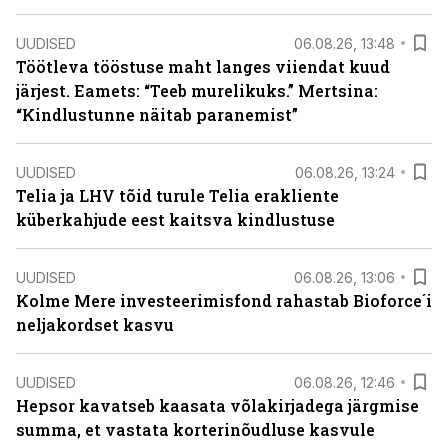
UUDISED
06.08.26, 13:48
Töötleva tööstuse maht langes viiendat kuud
järjest. Eamets: “Teeb murelikuks.” Mertsina:
“Kindlustunne näitab paranemist”
UUDISED
06.08.26, 13:24
Telia ja LHV tõid turule Telia erakliente
küberkahjude eest kaitsva kindlustuse
UUDISED
06.08.26, 13:06
Kolme Mere investeerimisfond rahastab Bioforce´i
neljakordset kasvu
UUDISED
06.08.26, 12:46
Hepsor kavatseb kaasata võlakirjadega järgmise
summa, et vastata korterinõudluse kasvule