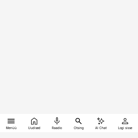
Menüü
Uudised
Raadio
Otsing
AI Chat
Logi sisse