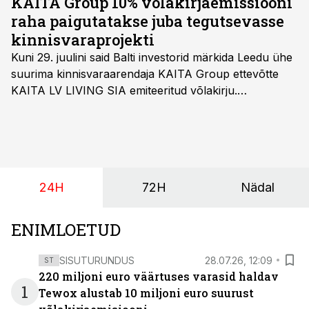
KAITA Group 10% võlakirjaemissiooni
kirjutab SEB majandusanalüütik Mihkel Nestor.
raha paigutatakse juba tegutsevasse
kinnisvaraprojekti
Kuni 29. juulini said Balti investorid märkida Leedu ühe
suurima kinnisvaraarendaja KAITA Group ettevõtte
KAITA LV LIVING SIA emiteeritud võlakirju.
Kaheaastased võlakirjad pakuvad 10% aastast intressi
ja minimaalne investeerimissumma on 1000 eurot.
24H
72H
Nädal
ENIMLOETUD
SISUTURUNDUS
28.07.26, 12:09
ST
220 miljoni euro väärtuses varasid haldav
1
Tewox alustab 10 miljoni euro suurust