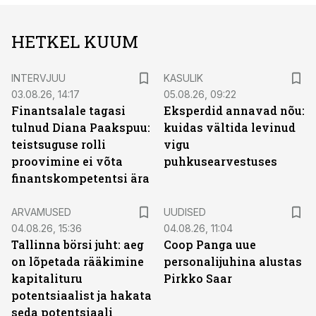
HETKEL KUUM
INTERVJUU
KASULIK
03.08.26, 14:17
05.08.26, 09:22
Finantsalale tagasi
Eksperdid annavad nõu:
tulnud Diana Paakspuu:
kuidas vältida levinud
teistsuguse rolli
vigu
proovimine ei võta
puhkusearvestuses
finantskompetentsi ära
ARVAMUSED
UUDISED
04.08.26, 15:36
04.08.26, 11:04
Tallinna börsi juht: aeg
Coop Panga uue
on lõpetada rääkimine
personalijuhina alustas
kapitalituru
Pirkko Saar
potentsiaalist ja hakata
seda potentsiaali