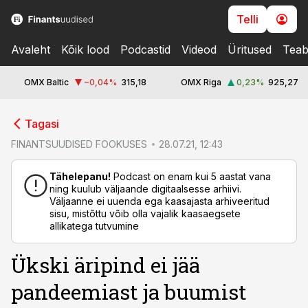
Telli
Avaleht
Kõik lood
Podcastid
Videod
Üritused
Teab
OMX Baltic
−0,04
%
315,18
OMX Riga
0,23
%
925,27
cebook
cebook
Tagasi
Twitter)
Twitter)
FINANTSUUDISED FOOKUSES
28.07.21, 12:43
kedIn
kedIn
Tähelepanu!
Podcast on enam kui 5 aastat vana
ning kuulub väljaande digitaalsesse arhiivi.
ail
ail
Väljaanne ei uuenda ega kaasajasta arhiveeritud
sisu, mistõttu võib olla vajalik kaasaegsete
k
k
allikatega tutvumine
Ükski äripind ei jää
pandeemiast ja buumist