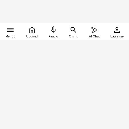
Menüü
Uudised
Raadio
Otsing
AI Chat
Logi sisse
Vana-Lõuna 39/1, 19094 Tallinn
(+372) 667 0111
finantsuudised@finantsuudised.ee
Telli
Reklaam
Firmast