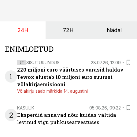
24H
72H
Nädal
ENIMLOETUD
SISUTURUNDUS
28.07.26, 12:09
ST
220 miljoni euro väärtuses varasid haldav
1
Tewox alustab 10 miljoni euro suurust
võlakirjaemisiooni
Võlakirju saab märkida 14. augustini
KASULIK
05.08.26, 09:22
2
Eksperdid annavad nõu: kuidas vältida
levinud vigu puhkusearvestuses