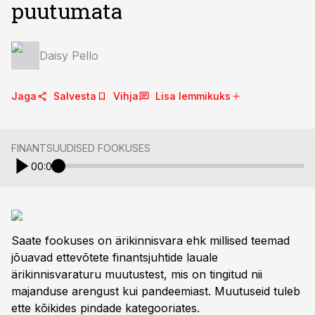
puutumata
Daisy Pello
Jaga
Salvesta
Vihja
Lisa lemmikuks
FINANTSUUDISED FOOKUSES
00:00
Saate fookuses on ärikinnisvara ehk millised teemad
jõuavad ettevõtete finantsjuhtide lauale
ärikinnisvaraturu muutustest, mis on tingitud nii
majanduse arengust kui pandeemiast. Muutuseid tuleb
ette kõikides pindade kategooriates.