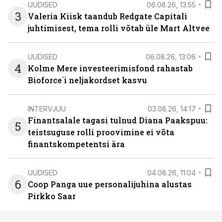
UUDISED
06.08.26, 13:55
3
Valeria Kiisk taandub Redgate Capitali
juhtimisest, tema rolli võtab üle Mart Altvee
UUDISED
06.08.26, 13:06
4
Kolme Mere investeerimisfond rahastab
Bioforce´i neljakordset kasvu
INTERVJUU
03.08.26, 14:17
Finantsalale tagasi tulnud Diana Paakspuu:
5
teistsuguse rolli proovimine ei võta
finantskompetentsi ära
UUDISED
04.08.26, 11:04
6
Coop Panga uue personalijuhina alustas
Pirkko Saar