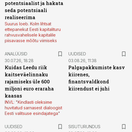
potentsiaalist ja hakata
seda potentsiaali
realiseerima
Suurus loeb. Kolm lihtsat
ettepanekut Eesti kapitalituru
rahvusvahelisele kapitalile
piisavasse mõõtu viimiseks
ANALÜÜSID
UUDISED
30.07.26, 18:28
03.08.26, 11:38
Kuidas Leedu riik
Palgapakkumiste kasv
kaitseväelinnaku
kiirenes,
rajamiseks üle 600
finantsvaldkond
miljoni euro eraraha
kiirendust ei juhi
kaasas
INVL: "Kindlasti oleksime
huvitatud sarnasest dialoogist
Eesti valitsuse esindajatega"
ST
UUDISED
SISUTURUNDUS