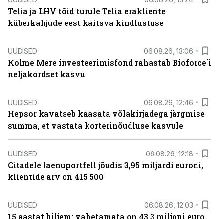
Telia ja LHV tõid turule Telia erakliente
küberkahjude eest kaitsva kindlustuse
UUDISED
06.08.26, 13:06
Kolme Mere investeerimisfond rahastab Bioforce´i
neljakordset kasvu
UUDISED
06.08.26, 12:46
Hepsor kavatseb kaasata võlakirjadega järgmise
summa, et vastata korterinõudluse kasvule
UUDISED
06.08.26, 12:18
Citadele laenuportfell jõudis 3,95 miljardi euroni,
klientide arv on 415 500
UUDISED
06.08.26, 12:03
15 aastat hiljem: vahetamata on 43,3 miljoni euro