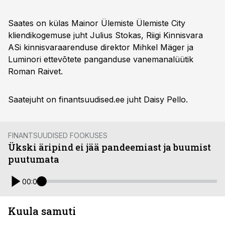
Saates on külas Mainor Ülemiste Ülemiste City
kliendikogemuse juht Julius Stokas, Riigi Kinnisvara
ASi kinnisvaraarenduse direktor Mihkel Mäger ja
Luminori ettevõtete panganduse vanemanalüütik
Roman Raivet.
Saatejuht on finantsuudised.ee juht Daisy Pello.
FINANTSUUDISED FOOKUSES
Ükski äripind ei jää pandeemiast ja buumist
puutumata
00:00
Kuula samuti