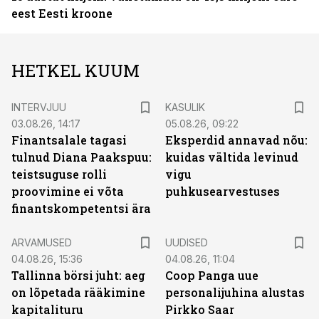
eest Eesti kroone
HETKEL KUUM
INTERVJUU
KASULIK
03.08.26, 14:17
05.08.26, 09:22
Finantsalale tagasi
Eksperdid annavad nõu:
tulnud Diana Paakspuu:
kuidas vältida levinud
teistsuguse rolli
vigu
proovimine ei võta
puhkusearvestuses
finantskompetentsi ära
ARVAMUSED
UUDISED
04.08.26, 15:36
04.08.26, 11:04
Tallinna börsi juht: aeg
Coop Panga uue
on lõpetada rääkimine
personalijuhina alustas
kapitalituru
Pirkko Saar