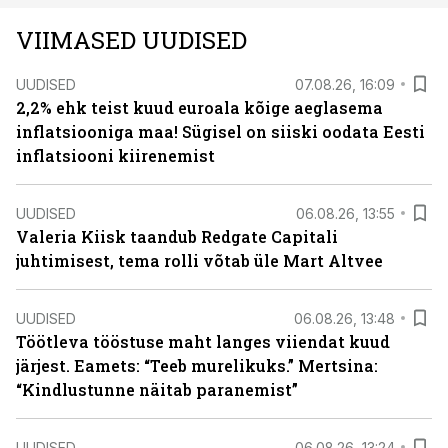
VIIMASED UUDISED
UUDISED
07.08.26, 16:09
2,2% ehk teist kuud euroala kõige aeglasema
inflatsiooniga maa! Sügisel on siiski oodata Eesti
inflatsiooni kiirenemist
UUDISED
06.08.26, 13:55
Valeria Kiisk taandub Redgate Capitali
juhtimisest, tema rolli võtab üle Mart Altvee
UUDISED
06.08.26, 13:48
Töötleva tööstuse maht langes viiendat kuud
järjest. Eamets: “Teeb murelikuks.” Mertsina:
“Kindlustunne näitab paranemist”
UUDISED
06.08.26, 13:24