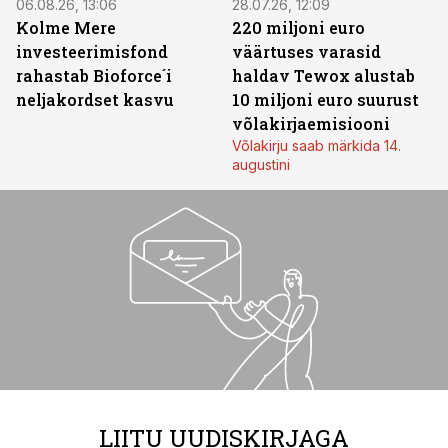
06.08.26, 13:06
28.07.26, 12:09
Kolme Mere
220 miljoni euro
investeerimisfond
väärtuses varasid
rahastab Bioforce´i
haldav Tewox alustab
neljakordset kasvu
10 miljoni euro suurust
võlakirjaemisiooni
Võlakirju saab märkida 14.
augustini
LIITU UUDISKIRJAGA