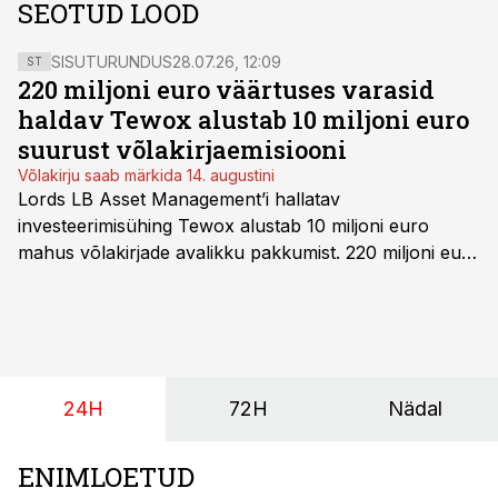
SEOTUD LOOD
SISUTURUNDUS
28.07.26, 12:09
ST
220 miljoni euro väärtuses varasid
haldav Tewox alustab 10 miljoni euro
suurust võlakirjaemisiooni
Võlakirju saab märkida 14. augustini
Lords LB Asset Management’i hallatav
investeerimisühing Tewox alustab 10 miljoni euro
mahus võlakirjade avalikku pakkumist. 220 miljoni euro
suurust kaubanduskinnisvara portfelli haldav äriühing
pakub Baltimaade investoritele 8% aastatootlust
(intressi), võlakirjade märkimine kestab kuni 14.
augustini.
24H
72H
Nädal
ENIMLOETUD