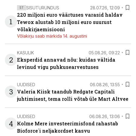
SISUTURUNDUS
28.07.26, 12:09
ST
220 miljoni euro väärtuses varasid haldav
1
Tewox alustab 10 miljoni euro suurust
võlakirjaemisiooni
Võlakirju saab märkida 14. augustini
KASULIK
05.08.26, 09:22
2
Eksperdid annavad nõu: kuidas vältida
levinud vigu puhkusearvestuses
UUDISED
06.08.26, 13:55
3
Valeria Kiisk taandub Redgate Capitali
juhtimisest, tema rolli võtab üle Mart Altvee
UUDISED
06.08.26, 13:06
4
Kolme Mere investeerimisfond rahastab
Bioforce´i neljakordset kasvu