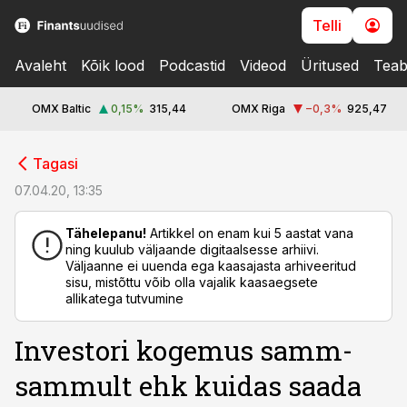
Telli
Avaleht
Kõik lood
Podcastid
Videod
Üritused
Teab
OMX Baltic
0,15
%
315,44
OMX Riga
−0,3
%
925,47
cebook
cebook
Tagasi
Twitter)
Twitter)
07.04.20, 13:35
kedIn
kedIn
Tähelepanu!
Artikkel on enam kui 5 aastat vana
ning kuulub väljaande digitaalsesse arhiivi.
ail
ail
Väljaanne ei uuenda ega kaasajasta arhiveeritud
sisu, mistõttu võib olla vajalik kaasaegsete
k
k
allikatega tutvumine
Investori kogemus samm-
sammult ehk kuidas saada