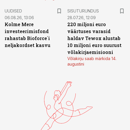
ST
UUDISED
SISUTURUNDUS
06.08.26, 13:06
28.07.26, 12:09
Kolme Mere
220 miljoni euro
investeerimisfond
väärtuses varasid
rahastab Bioforce´i
haldav Tewox alustab
neljakordset kasvu
10 miljoni euro suurust
võlakirjaemisiooni
Võlakirju saab märkida 14.
augustini