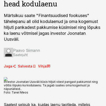
head kodulaenu
Märtsikuu saate "Finantsuudised fookuses"
tähelepanu all olid kodulaenud ja oma kogemust
hiljuti pankadest pakkumise küsimisel ning lõpuks
ka laenu võtmisel jagas investor Joonatan
Uusväli.
Paavo Siimann
Saatejuht
Jaga
Salvesta
Vihja
Investor Joonatan Uusväli küsis hiljuti viiest pangast pakkumist ning
võttis lõpuks ka kodulaenu. Ta jagab saates oma kogemust ja
näpunäiteid..
Foto:
Tanel Meos
Saatest selgub ka, kuidas laenu taotleda, milleks