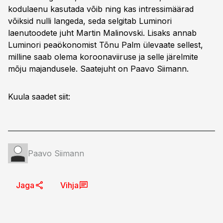
kodulaenu kasutada võib ning kas intressimäärad
võiksid nulli langeda, seda selgitab Luminori
laenutoodete juht Martin Malinovski. Lisaks annab
Luminori peaökonomist Tõnu Palm ülevaate sellest,
milline saab olema koroonaviiruse ja selle järelmite
mõju majandusele. Saatejuht on Paavo Siimann.
Kuula saadet siit:
Paavo Siimann
Jaga
Vihja