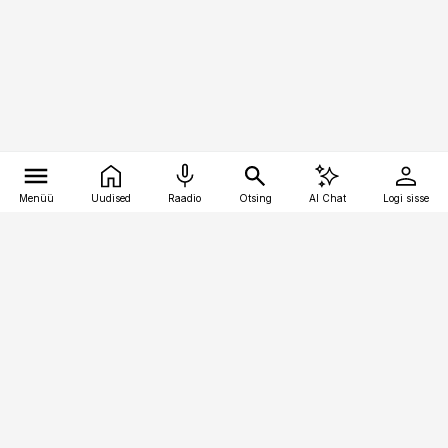
Menüü
Uudised
Raadio
Otsing
AI Chat
Logi sisse
Vana-Lõuna 39/1, 19094 Tallinn
(+372) 667 0111
finantsuudised@finantsuudised.ee