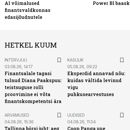
AI võimalused
Power BI baask
finantsvaldkonnas
edasijõudnutele
HETKEL KUUM
INTERVJUU
KASULIK
03.08.26, 14:17
05.08.26, 09:22
Finantsalale tagasi
Eksperdid annavad nõu:
tulnud Diana Paakspuu:
kuidas vältida levinud
teistsuguse rolli
vigu
proovimine ei võta
puhkusearvestuses
finantskompetentsi ära
ARVAMUSED
UUDISED
04.08.26, 15:36
04.08.26, 11:04
Tallinna börsi juht: aeg
Coop Panga uue