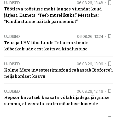
UUDISED
06.08.26, 13:48
Töötleva tööstuse maht langes viiendat kuud
järjest. Eamets: “Teeb murelikuks.” Mertsina:
“Kindlustunne näitab paranemist”
UUDISED
06.08.26, 13:24
Telia ja LHV tõid turule Telia erakliente
küberkahjude eest kaitsva kindlustuse
UUDISED
06.08.26, 13:06
Kolme Mere investeerimisfond rahastab Bioforce´i
neljakordset kasvu
UUDISED
06.08.26, 12:46
Hepsor kavatseb kaasata võlakirjadega järgmise
summa, et vastata korterinõudluse kasvule