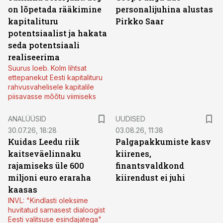
on lõpetada rääkimine
personalijuhina alustas
kapitalituru
Pirkko Saar
potentsiaalist ja hakata
seda potentsiaali
realiseerima
Suurus loeb. Kolm lihtsat
ettepanekut Eesti kapitalituru
rahvusvahelisele kapitalile
piisavasse mõõtu viimiseks
ANALÜÜSID
UUDISED
30.07.26, 18:28
03.08.26, 11:38
Kuidas Leedu riik
Palgapakkumiste kasv
kaitseväelinnaku
kiirenes,
rajamiseks üle 600
finantsvaldkond
miljoni euro eraraha
kiirendust ei juhi
kaasas
INVL: "Kindlasti oleksime
huvitatud sarnasest dialoogist
Eesti valitsuse esindajatega"