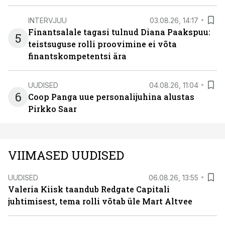
INTERVJUU
03.08.26, 14:17
Finantsalale tagasi tulnud Diana Paakspuu:
5
teistsuguse rolli proovimine ei võta
finantskompetentsi ära
UUDISED
04.08.26, 11:04
6
Coop Panga uue personalijuhina alustas
Pirkko Saar
VIIMASED UUDISED
UUDISED
06.08.26, 13:55
Valeria Kiisk taandub Redgate Capitali
juhtimisest, tema rolli võtab üle Mart Altvee