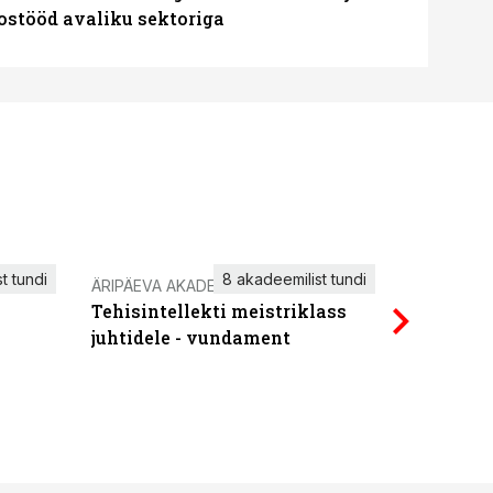
oostööd avaliku sektoriga
t tundi
8 akadeemilist tundi
ÄRIPÄEVA AKADEEMIA
IT KOOLIT
Tehisintellekti meistriklass
Power Qu
juhtidele - vundament