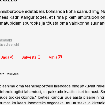
misbüroode edetabelis kolmanda koha saanud Img N
mees Kadri Kangur tõdes, et firma pikem ambitsioon o
amatupidamisbürooks ja tõusta oma valdkonna suunanä
asalaid
dised.ee juht
Jaga
Salvesta
Vihja
oto:
Raul Mee
 plaanime oma teenuseportfelli laiendada ning jätkuvalt rak
 tehnoloogilisi lahendusi, et pakkuda kvaliteetset teenust. S
uude töökeskkonda,“ loetles Kangur uue aasta plaane ning l
stumas ka keerulisemateks aegadeks, muutusteks ja kiiretek