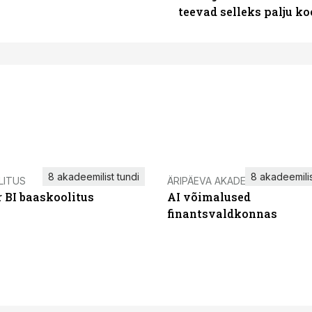
teevad selleks palju k
8 akadeemilist tundi
8 akadeemilis
LITUS
ÄRIPÄEVA AKADEEMIA
 BI baaskoolitus
AI võimalused
finantsvaldkonnas