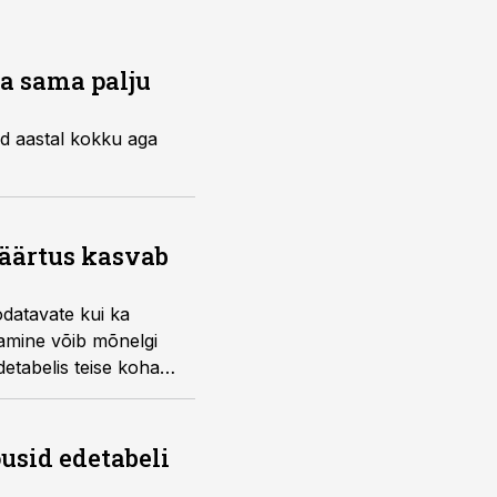
a sama palju
d aastal kokku aga
äärtus kasvab
odatavate kui ka
amine võib mõnelgi
tabelis teise koha
usid edetabeli