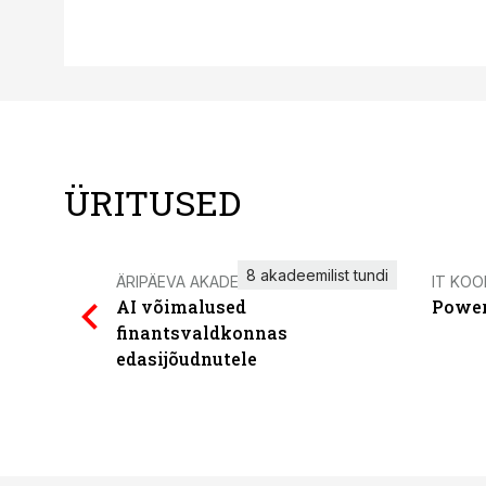
ÜRITUSED
8 akadeemilist tundi
ÄRIPÄEVA AKADEEMIA
IT KOO
AI võimalused
Power
finantsvaldkonnas
edasijõudnutele