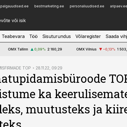
palgauudised.ee
bestmarketing.ee
personaliuudised.ee
aripaev.e
Infopank
Radar
Teabevara
Töö
Sisuturundus
Võlaregister
Saada vih
OMX Tallinn
0,09
%
2 160,29
OMX Vilnius
−0,13
%
1 503
ISFIRMADE TOP
28.11.22, 09:29
atupidamisbüroode TOP
stume ka keerulisemat
eks, muutusteks ja kiir
teks