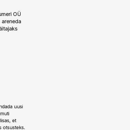
umeri OÜ
n areneda
itajaks
endada uusi
amuti
isas, et
s otsusteks.