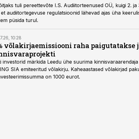
tjaks tuli pereettevõte I.S. Audiitorteenused OÜ, kuigi 2. ja
 et audiitortegevuse regulatsioonid lähevad ajas üha keerul
kem püsida turul.
7.26, 10:28
 võlakirjaemissiooni raha paigutatakse 
nnisvaraprojekti
Balti investorid märkida Leedu ühe suurima kinnisvaraarenda
ING SIA emiteeritud võlakirju. Kaheaastased võlakirjad pa
 investeerimissumma on 1000 eurot.