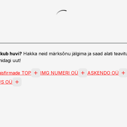
kub huvi?
Hakka neid märksõnu jälgima ja saad alati teavitu
idagi uut!
isfirmade TOP
IMG NUMERI OÜ
ASKENDO OÜ
US OÜ