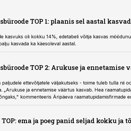
üroode TOP 1: plaanis sel aastal kasvad
 kasvuks oli kokku 14%, edetabeli võitja kasvas möödunu
lju kasvada ka käesoleval aastal.
büroode TOP 2: Arukuse ja ennetamise v
paljudele ettevõtjatele väljakutseks - toime tuleb tulla nii o
. „Arukuse ja ennetamise väärtus kasvab. Hea raamatupid
õngaks," kommenteeris Äripäeva raamatupidamisfirmade ede
hatuse liige Imre Pralla.
TOP: ema ja poeg panid seljad kokku ja tõ