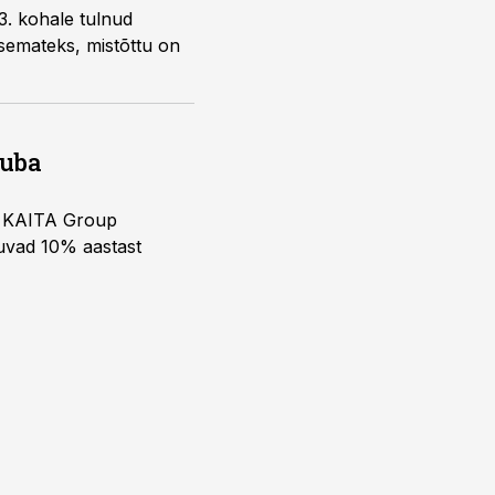
 3. kohale tulnud
isemateks, mistõttu on
juba
ja KAITA Group
kuvad 10% aastast