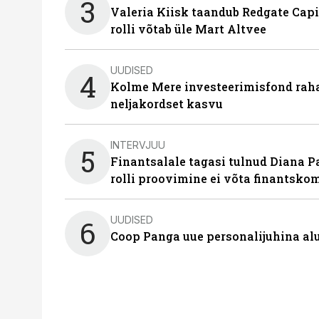
3
Valeria Kiisk taandub Redgate Capi
rolli võtab üle Mart Altvee
UUDISED
4
Kolme Mere investeerimisfond raha
neljakordset kasvu
INTERVJUU
5
Finantsalale tagasi tulnud Diana P
rolli proovimine ei võta finantsko
UUDISED
6
Coop Panga uue personalijuhina al