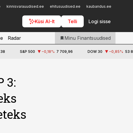
Iseteenindus
e
kinnisvarauudised.ee
ehitusuudised.ee
kaubandus.ee
toostusu
Telli Finantsuudised
Küsi AI-lt
Telli
Logi sisse
je
Radar
Minu Finantsuudised
,38
S&P 500
−0,18
%
7 709,96
DOW 30
−0,85
%
53 8
 3:
eks
eteks