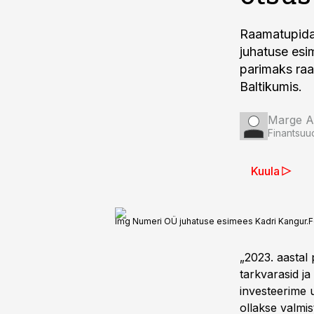
Raamatupida
juhatuse esi
parimaks ra
Baltikumis.
Marge A
Finantsuu
Kuula
Img Numeri OÜ juhatuse esimees Kadri Kangur.
F
„2023. aastal
tarkvarasid ja
investeerime 
ollakse valmi