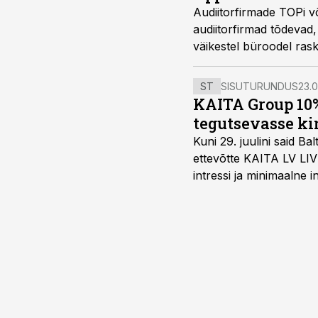
Audiitorfirmade TOPi või
audiitorfirmad tõdevad,
väikestel büroodel ras
ST
SISUTURUNDUS
23.0
KAITA Group 10%
tegutsevasse ki
Kuni 29. juulini said 
ettevõtte KAITA LV LIV
intressi ja minimaalne