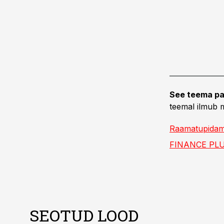
See teema pa
teemal ilmub m
Raamatupidam
FINANCE PL
SEOTUD LOOD