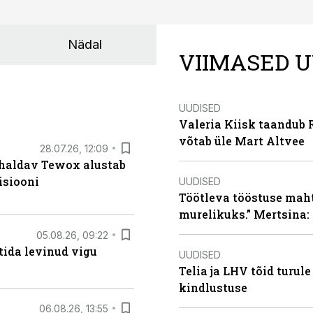
Nädal
VIIMASED U
UUDISED
Valeria Kiisk taandub R
võtab üle Mart Altvee
28.07.26, 12:09
 haldav Tewox alustab
isiooni
UUDISED
Töötleva tööstuse maht 
murelikuks.” Mertsina:
05.08.26, 09:22
tida levinud vigu
UUDISED
Telia ja LHV tõid turul
kindlustuse
06.08.26, 13:55