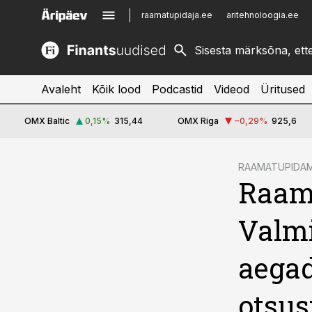
raamatupidaja.ee
aritehnoloogia.ee
kinnisvarauudised.ee
imelineajalugu.ee
logistikauudised.ee
imelineteadus.ee
Avaleht
Kõik lood
Podcastid
Videod
Üritused
OMX Baltic
0,15
%
315,44
OMX Riga
−0,29
%
925,6
cebook
RAAMATUPIDAM
Raam
Twitter)
kedIn
Valmi
ail
aegad
k
otsus