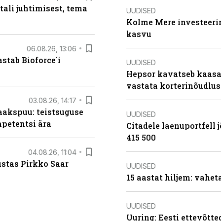
tali juhtimisest, tema
UUDISED
Kolme Mere investeerim
kasvu
06.08.26, 13:06
stab Bioforce´i
UUDISED
Hepsor kavatseb kaasa
vastata korterinõudlus
03.08.26, 14:17
aakspuu: teistsuguse
UUDISED
mpetentsi ära
Citadele laenuportfell j
415 500
04.08.26, 11:04
ustas Pirkko Saar
UUDISED
15 aastat hiljem: vahet
UUDISED
Uuring: Eesti ettevõtt