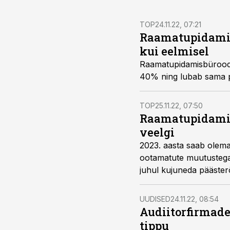
TOP
24.11.22, 07:21
Raamatupidamisb
kui eelmisel
Raamatupidamisbüroode
40% ning lubab sama pa
TOP
25.11.22, 07:50
Raamatupidamis
veelgi
2023. aasta saab olema 
ootamatute muutustega
juhul kujuneda pääster
pälvinud Askendo OÜ ju
UUDISED
24.11.22, 08:54
Audiitorfirmade 
tippu