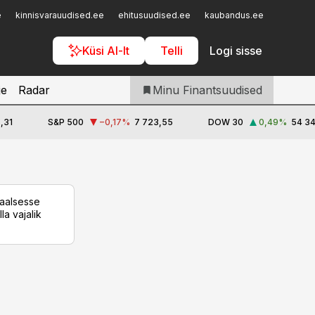
Iseteenindus
e
kinnisvarauudised.ee
ehitusuudised.ee
kaubandus.ee
toostusu
Telli Finantsuudised
Küsi AI-lt
Telli
Logi sisse
je
Radar
Minu Finantsuudised
,31
S&P 500
−0,17
%
7 723,55
DOW 30
0,49
%
54 34
taalsesse
la vajalik