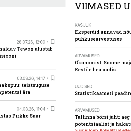
VIIMASED U
KASULIK
Eksperdid annavad nõu:
puhkusearvestuses
28.07.26, 12:09
 haldav Tewox alustab
isiooni
ARVAMUSED
Ökonomist: Soome majan
Eestile hea uudis
03.08.26, 14:17
aakspuu: teistsuguse
UUDISED
mpetentsi ära
Statistikaameti peadir
04.08.26, 11:04
ARVAMUSED
ustas Pirkko Saar
Tallinna börsi juht: ae
potentsiaalist ja hakat
Suurus loeb. Kolm lihtsat ette