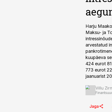
aegu
Harju Maakoh
Maksu- ja To
intressinõud
arvestatud i
pankrotimene
kuupäeva sei
424 ­eurot 8
773 eurot 22
jaanuarist 2
Villu Zir
Finantsuu
Jaga