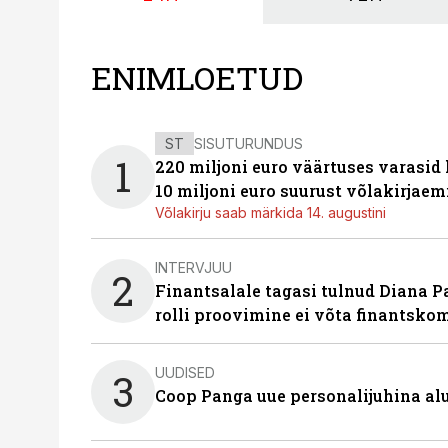
ENIMLOETUD
ST
SISUTURUNDUS
1
220 miljoni euro väärtuses varasid
10 miljoni euro suurust võlakirjaem
Võlakirju saab märkida 14. augustini
INTERVJUU
2
Finantsalale tagasi tulnud Diana P
rolli proovimine ei võta finantsko
UUDISED
3
Coop Panga uue personalijuhina al