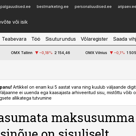
palgauudised.ee
bestmarketing.ee
personaliuudised.ee
aripaev.e
Infopank
Radar
Teabevara
Töö
Sisuturundus
Võlaregister
Saada vih
OMX Tallinn
−0,18
%
2 154,46
OMX Vilnius
−0,1
%
1 505
panu!
Artikkel on enam kui 5 aastat vana ning kuulub väljaande digi
. Väljaanne ei uuenda ega kaasajasta arhiveeritud sisu, mistõttu võib ol
sete allikatega tutvumine
tasumata maksusumma
ssinõue on sisuliselt