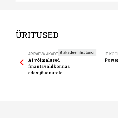
ÜRITUSED
8 akadeemilist tundi
ÄRIPÄEVA AKADEEMIA
IT KOO
AI võimalused
Power
finantsvaldkonnas
edasijõudnutele