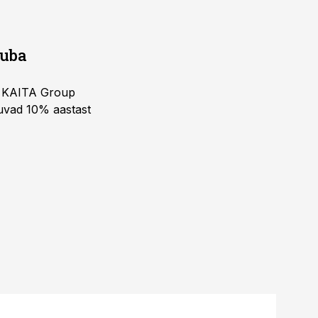
juba
ja KAITA Group
kuvad 10% aastast