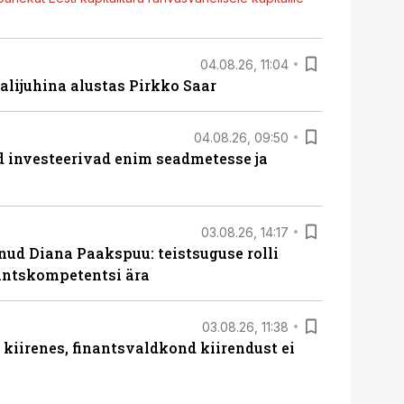
04.08.26, 11:04
lijuhina alustas Pirkko Saar
04.08.26, 09:50
ed investeerivad enim seadmetesse ja
03.08.26, 14:17
lnud Diana Paakspuu: teistsuguse rolli
nantskompetentsi ära
03.08.26, 11:38
iirenes, finantsvaldkond kiirendust ei