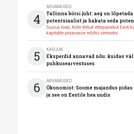
ARVAMUSED
Tallinna börsi juht: aeg on lõpetad
4
potentsiaalist ja hakata seda poten
Suurus loeb. Kolm lihtsat ettepanekut Eesti k
kapitalile piisavasse mõõtu viimiseks
KASULIK
5
Eksperdid annavad nõu: kuidas väl
puhkusearvestuses
ARVAMUSED
6
Ökonomist: Soome majandus pidas u
ja see on Eestile hea uudis