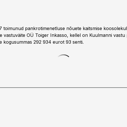
2017 toimunud pankrotimenetluse nõuete kaitsmise koosoleku
le vastuväite OÜ Toiger Inkasso, kellel on Kuulmanni vastu
e kogusummas 292 934 eurot 93 senti.