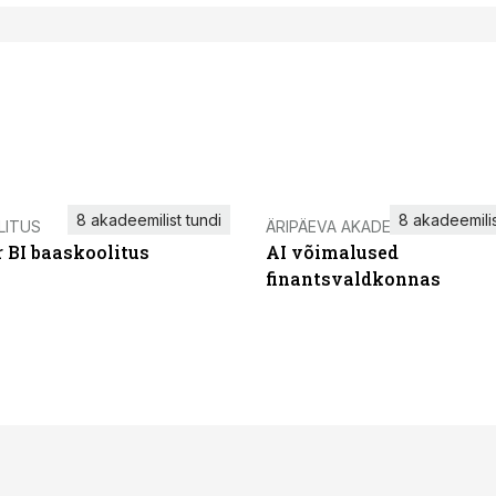
8 akadeemilist tundi
8 akadeemilis
LITUS
ÄRIPÄEVA AKADEEMIA
 BI baaskoolitus
AI võimalused
finantsvaldkonnas