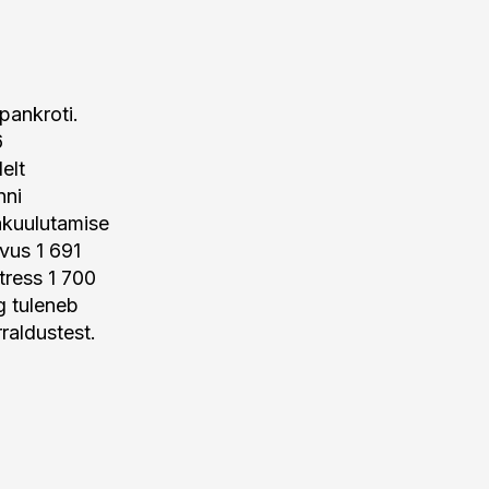
pankroti.
6
elt
nni
akuulutamise
vus 1 691
tress 1 700
g tuleneb
raldustest.