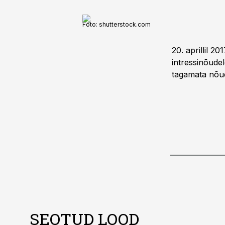
Foto:
shutterstock.com
20. aprillil 
intressinõude
tagamata nõu
SEOTUD LOOD