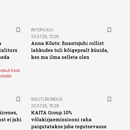
INTERVJUU
23.07.26, 12:28
n
Anna Kõuts: finantsjuhi rollist
alituru
lahkudes tuli kõigepealt küsida,
seda
kes ma ilma selleta olen
a
nekut Eesti
italile
ST
SISUTURUNDUS
23.07.26, 10:28
irenes,
KAITA Group 10%
t ei juhi
võlakirjaemissiooni raha
paigutatakse juba tegutsevasse