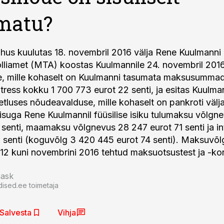
matu?
us kuulutas 18. novembril 2016 välja Rene Kuulmanni­ 
lliamet (MTA) koostas Kuulmannile 24. novembril­ 201
e, mille kohaselt on Kuulmanni tasumata maksusummad
ntress kokku 1 700 773 eurot 22 senti, ja esitas Kuulma
tluses nõudeavalduse, mille kohaselt on pankroti välj
suga Rene Kuulmannil füüsilise isiku tulumaksu võlgne
1 senti, maamaksu võlgnevus 28 247 eurot 71 senti ja in
 senti (koguvõlg 3 420 445 eurot 74 senti). Maksuvõl
012 kuni novembrini 2016 tehtud maksuotsustest ja -kor
nask
dised.ee toimetaja
Salvesta
Vihja