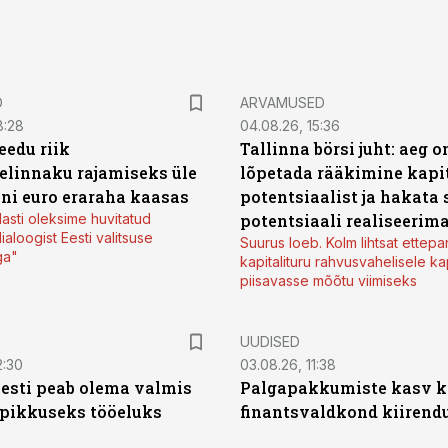
D
ARVAMUSED
8:28
04.08.26, 15:36
eedu riik
Tallinna börsi juht: aeg o
elinnaku rajamiseks üle
lõpetada rääkimine kapit
oni euro eraraha kaasas
potentsiaalist ja hakata 
lasti oleksime huvitatud
potentsiaali realiseerim
ialoogist Eesti valitsuse
Suurus loeb. Kolm lihtsat ettepa
ga"
kapitalituru rahvusvahelisele kap
piisavasse mõõtu viimiseks
UUDISED
2:30
03.08.26, 11:38
Eesti peab olema valmis
Palgapakkumiste kasv ki
 pikkuseks tööeluks
finantsvaldkond kiirendus