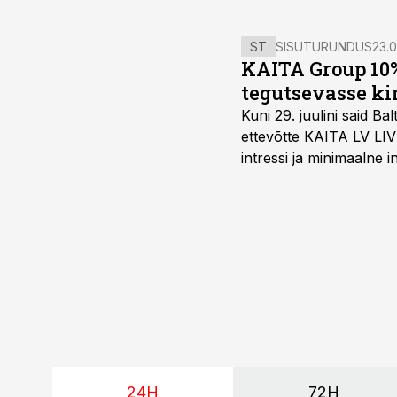
ST
SISUTURUNDUS
23.0
KAITA Group 10%
tegutsevasse ki
Kuni 29. juulini said 
ettevõtte KAITA LV LIV
intressi ja minimaalne
24H
72H