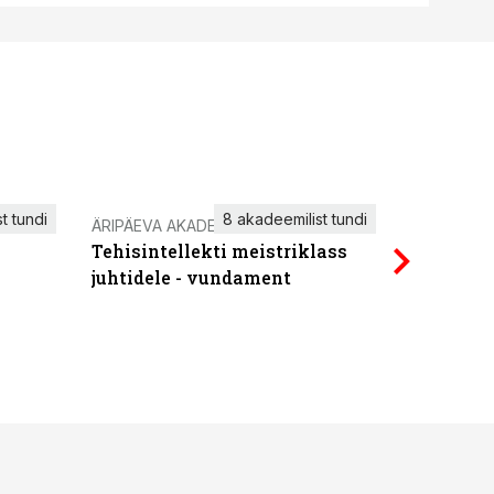
t tundi
8 akadeemilist tundi
ÄRIPÄEVA AKADEEMIA
IT KOOLIT
Tehisintellekti meistriklass
Power Qu
juhtidele - vundament