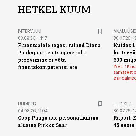
HETKEL KUUM
INTERVJUU
ANALÜÜSI
03.08.26, 14:17
30.07.26, 1
Finantsalale tagasi tulnud Diana
Kuidas L
Paakspuu: teistsuguse rolli
kaitsevä
proovimine ei võta
600 milj
finantskompetentsi ära
INVL: "Kind
sarnasest d
esindajate
UUDISED
UUDISED
04.08.26, 11:04
30.07.26, 1
Coop Panga uue personalijuhina
Raport: 
alustas Pirkko Saar
45 aasta