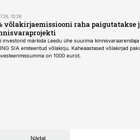
7.26, 10:28
 võlakirjaemissiooni raha paigutatakse 
nnisvaraprojekti
Balti investorid märkida Leedu ühe suurima kinnisvaraarenda
ING SIA emiteeritud võlakirju. Kaheaastased võlakirjad pa
 investeerimissumma on 1000 eurot.
Nädal