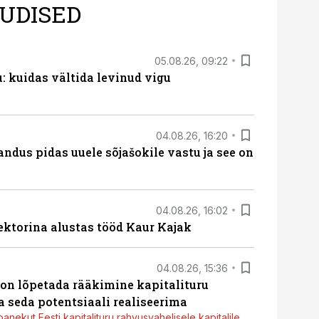
UDISED
05.08.26, 09:22
 kuidas vältida levinud vigu
04.08.26, 16:20
dus pidas uuele sõjašokile vastu ja see on
04.08.26, 16:02
ektorina alustas tööd Kaur Kajak
04.08.26, 15:36
g on lõpetada rääkimine kapitalituru
a seda potentsiaali realiseerima
panekut Eesti kapitalituru rahvusvahelisele kapitalile