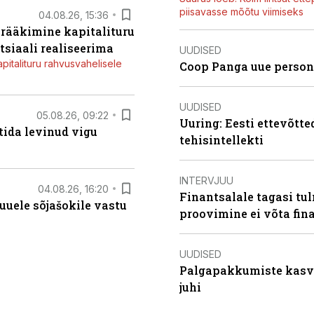
piisavasse mõõtu viimiseks
04.08.26, 15:36
a rääkimine kapitalituru
tsiaali realiseerima
UUDISED
apitalituru rahvusvahelisele
Coop Panga uue persona
UUDISED
05.08.26, 09:22
Uuring: Eesti ettevõtt
tida levinud vigu
tehisintellekti
INTERVJUU
04.08.26, 16:20
Finantsalale tagasi tu
uele sõjašokile vastu
proovimine ei võta fi
UUDISED
Palgapakkumiste kasv k
juhi