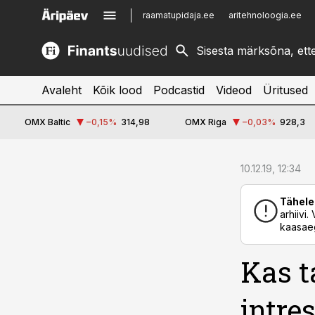
raamatupidaja.ee
aritehnoloogia.ee
kinnisvarauudised.ee
imelineajalugu.ee
logistikauudised.ee
imelineteadus.ee
Avaleht
Kõik lood
Podcastid
Videod
Üritused
OMX Baltic
−0,15
%
314,98
OMX Riga
−0,03
%
928,3
cebook
10.12.19, 12:34
Twitter)
Tähele
kedIn
arhiivi
kaasaeg
ail
Kas 
k
intre