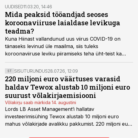
edasi lükanud. Uus kuupäev on 27.-28. augustil.
UUDISED
11.03.20, 14:46
Mida peaksid tööandjad seoses
koroonaviiruse laialdase levikuga
teadma?
Kuna Hiinast vallandunud uus viirus COVID-19 on
tänaseks levinud üle maailma, siis tuleks
koroonaviiruse leviku piiramiseks teha üht-teist ka
tööandjatel. Mida ja kuidas täpselt, selgitab Minudoc.ee
perearst Sergey Saadi.
SISUTURUNDUS
28.07.26, 12:09
ST
220 miljoni euro väärtuses varasid
haldav Tewox alustab 10 miljoni euro
suurust võlakirjaemisiooni
Võlakirju saab märkida 14. augustini
Lords LB Asset Management’i hallatav
investeerimisühing Tewox alustab 10 miljoni euro
mahus võlakirjade avalikku pakkumist. 220 miljoni euro
suurust kaubanduskinnisvara portfelli haldav äriühing