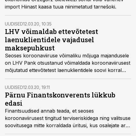
import Hiinast kaasa tuua niinimetatud tarnešoki.
UUDISED
12.03.20, 10:35
LHV võimaldab ettevõtetest
laenuklientidele vajadusel
maksepuhkust
Seoses koroonaviiruse võimaliku mõjuga majandusele
on LHV Pank otsustanud võimaldada koroonaviirusest
mõjutatud ettevõtetest laenuklientidele soovi korral
kuni kuue kuu pikkust maksepuhkust.
UUDISED
12.03.20, 19:11
Pärnu Finantskonverents lükkub
edasi
Finantsuudised annab teada, et seoses
koroonaviirusest tingitud terviseriskidega ning valitsuse
soovitusega mitte korraldada üritusi, kus osalejate arv
ületab 100 inimest, oleme Pärnu Finantskonverentsi