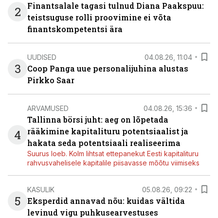
Finantsalale tagasi tulnud Diana Paakspuu:
2
teistsuguse rolli proovimine ei võta
finantskompetentsi ära
UUDISED
04.08.26, 11:04
3
Coop Panga uue personalijuhina alustas
Pirkko Saar
ARVAMUSED
04.08.26, 15:36
Tallinna börsi juht: aeg on lõpetada
rääkimine kapitalituru potentsiaalist ja
4
hakata seda potentsiaali realiseerima
Suurus loeb. Kolm lihtsat ettepanekut Eesti kapitalituru
rahvusvahelisele kapitalile piisavasse mõõtu viimiseks
KASULIK
05.08.26, 09:22
5
Eksperdid annavad nõu: kuidas vältida
levinud vigu puhkusearvestuses