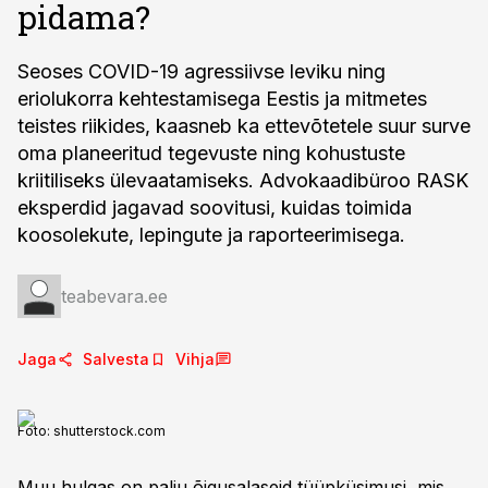
pidama?
Seoses COVID-19 agressiivse leviku ning
eriolukorra kehtestamisega Eestis ja mitmetes
teistes riikides, kaasneb ka ettevõtetele suur surve
oma planeeritud tegevuste ning kohustuste
kriitiliseks ülevaatamiseks. Advokaadibüroo RASK
eksperdid jagavad soovitusi, kuidas toimida
koosolekute, lepingute ja raporteerimisega.
teabevara.ee
Jaga
Salvesta
Vihja
Foto:
shutterstock.com
Muu hulgas on palju õigusalaseid tüüpküsimusi, mis