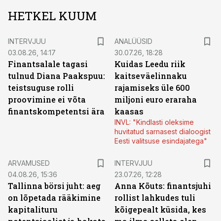
HETKEL KUUM
INTERVJUU
ANALÜÜSID
03.08.26, 14:17
30.07.26, 18:28
Finantsalale tagasi
Kuidas Leedu riik
tulnud Diana Paakspuu:
kaitseväelinnaku
teistsuguse rolli
rajamiseks üle 600
proovimine ei võta
miljoni euro eraraha
finantskompetentsi ära
kaasas
INVL: "Kindlasti oleksime
huvitatud sarnasest dialoogist
Eesti valitsuse esindajatega"
ARVAMUSED
INTERVJUU
04.08.26, 15:36
23.07.26, 12:28
Tallinna börsi juht: aeg
Anna Kõuts: finantsjuhi
on lõpetada rääkimine
rollist lahkudes tuli
kapitalituru
kõigepealt küsida, kes