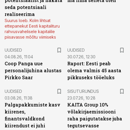
potentsiaalist ja hakata
ma ilma selleta olen
seda potentsiaali
realiseerima
Suurus loeb. Kolm lihtsat
ettepanekut Eesti kapitalituru
rahvusvahelisele kapitalile
piisavasse mõõtu viimiseks
UUDISED
UUDISED
04.08.26, 11:04
30.07.26, 12:30
Coop Panga uue
Raport: Eesti peab
personalijuhina alustas
olema valmis 45 aasta
Pirkko Saar
pikkuseks tööeluks
ST
UUDISED
SISUTURUNDUS
03.08.26, 11:38
23.07.26, 10:28
Palgapakkumiste kasv
KAITA Group 10%
kiirenes,
võlakirjaemissiooni
finantsvaldkond
raha paigutatakse juba
kiirendust ei juhi
tegutsevasse