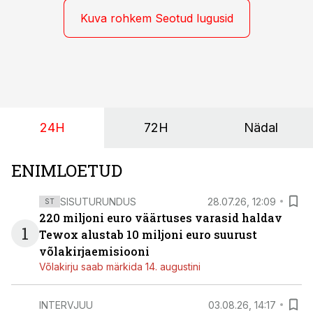
pakub Baltimaade investoritele 8% aastatootlust
(intressi), võlakirjade märkimine kestab kuni 14.
Kuva rohkem Seotud lugusid
augustini.
24H
72H
Nädal
ENIMLOETUD
SISUTURUNDUS
28.07.26, 12:09
ST
220 miljoni euro väärtuses varasid haldav
1
Tewox alustab 10 miljoni euro suurust
võlakirjaemisiooni
Võlakirju saab märkida 14. augustini
INTERVJUU
03.08.26, 14:17