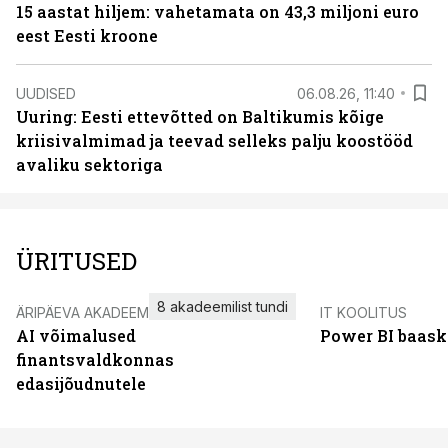
15 aastat hiljem: vahetamata on 43,3 miljoni euro
eest Eesti kroone
UUDISED
06.08.26, 11:40
Uuring: Eesti ettevõtted on Baltikumis kõige
kriisivalmimad ja teevad selleks palju koostööd
avaliku sektoriga
ÜRITUSED
8 akadeemilist tundi
ÄRIPÄEVA AKADEEMIA
IT KOOLITUS
AI võimalused
Power BI baask
finantsvaldkonnas
edasijõudnutele