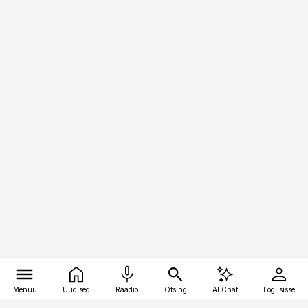
Menüü
Uudised
Raadio
Otsing
AI Chat
Logi sisse