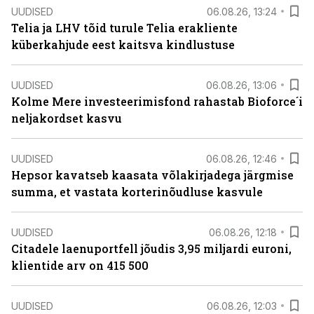
UUDISED
06.08.26, 13:24
Telia ja LHV tõid turule Telia erakliente
küberkahjude eest kaitsva kindlustuse
UUDISED
06.08.26, 13:06
Kolme Mere investeerimisfond rahastab Bioforce´i
neljakordset kasvu
UUDISED
06.08.26, 12:46
Hepsor kavatseb kaasata võlakirjadega järgmise
summa, et vastata korterinõudluse kasvule
UUDISED
06.08.26, 12:18
Citadele laenuportfell jõudis 3,95 miljardi euroni,
klientide arv on 415 500
UUDISED
06.08.26, 12:03