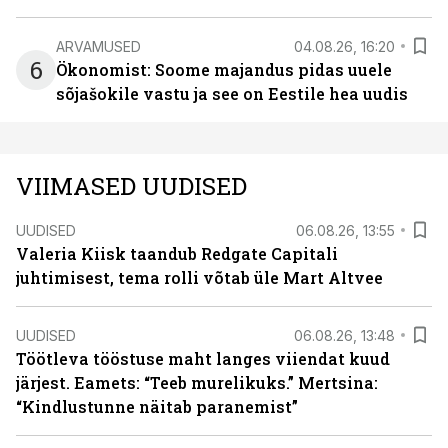
ARVAMUSED
04.08.26, 16:20
6
Ökonomist: Soome majandus pidas uuele
sõjašokile vastu ja see on Eestile hea uudis
VIIMASED UUDISED
UUDISED
06.08.26, 13:55
Valeria Kiisk taandub Redgate Capitali
juhtimisest, tema rolli võtab üle Mart Altvee
UUDISED
06.08.26, 13:48
Töötleva tööstuse maht langes viiendat kuud
järjest. Eamets: “Teeb murelikuks.” Mertsina:
“Kindlustunne näitab paranemist”