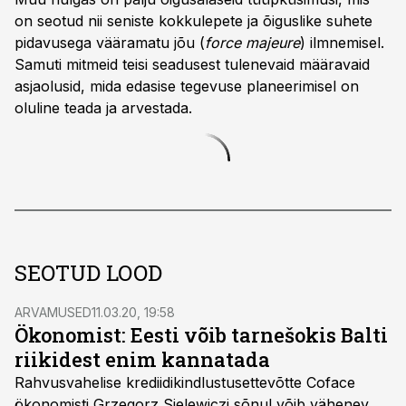
on seotud nii seniste kokkulepete ja õiguslike suhete
pidavusega vääramatu jõu (
force majeure
) ilmnemisel.
Samuti mitmeid teisi seadusest tulenevaid määravaid
asjaolusid, mida edasise tegevuse planeerimisel on
oluline teada ja arvestada.
SEOTUD LOOD
ARVAMUSED
11.03.20, 19:58
Ökonomist: Eesti võib tarnešokis Balti
riikidest enim kannatada
Rahvusvahelise krediidikindlustusettevõtte Coface
ökonomisti Grzegorz Sielewiczi sõnul võib vähenev