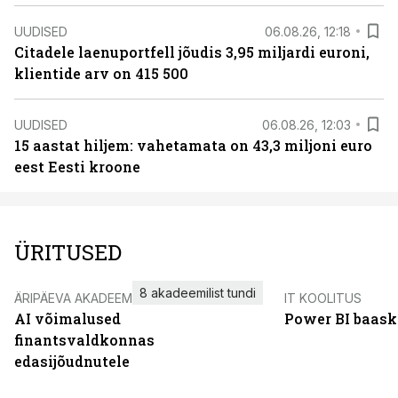
UUDISED
06.08.26, 12:18
Citadele laenuportfell jõudis 3,95 miljardi euroni,
klientide arv on 415 500
UUDISED
06.08.26, 12:03
15 aastat hiljem: vahetamata on 43,3 miljoni euro
eest Eesti kroone
ÜRITUSED
8 akadeemilist tundi
ÄRIPÄEVA AKADEEMIA
IT KOOLITUS
AI võimalused
Power BI baask
finantsvaldkonnas
edasijõudnutele