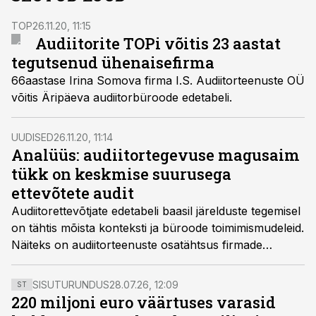
TOP
26.11.20, 11:15
Audiitorite TOPi võitis 23 aastat
tegutsenud ühenaisefirma
66aastase Irina Somova firma I.S. Audiitorteenuste OÜ
võitis Äripäeva audiitorbüroode edetabeli.
UUDISED
26.11.20, 11:14
Analüüs: audiitortegevuse magusaim
tükk on keskmise suurusega
ettevõtete audit
Audiitorettevõtjate edetabeli baasil järelduste tegemisel
on tähtis mõista konteksti ja büroode toimimismudeleid.
Näiteks on audiitorteenuste osatähtsus firmade
kogutuludes väga erinev, kirjutab KPMG Baltics auditi
juht Indrek Alliksaar.
SISUTURUNDUS
28.07.26, 12:09
ST
220 miljoni euro väärtuses varasid