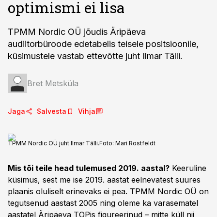
optimismi ei lisa
TPMM Nordic OÜ jõudis Äripäeva
audiitorbüroode edetabelis teisele positsioonile,
küsimustele vastab ettevõtte juht Ilmar Tälli.
Bret Metsküla
Jaga
Salvesta
Vihja
TPMM Nordic OÜ juht Ilmar Tälli.
Foto:
Mari Rostfeldt
Mis tõi teile head tulemused 2019. aastal?
Keeruline
küsimus, sest me ise 2019. aastat eelnevatest suures
plaanis oluliselt erinevaks ei pea. TPMM Nordic OÜ on
tegutsenud aastast 2005 ning oleme ka varasematel
aastatel Äripäeva TOPis figureerinud – mitte küll nii