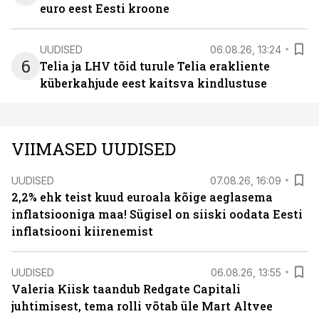
euro eest Eesti kroone
UUDISED
06.08.26, 13:24
6
Telia ja LHV tõid turule Telia erakliente
küberkahjude eest kaitsva kindlustuse
VIIMASED UUDISED
UUDISED
07.08.26, 16:09
2,2% ehk teist kuud euroala kõige aeglasema
inflatsiooniga maa! Sügisel on siiski oodata Eesti
inflatsiooni kiirenemist
UUDISED
06.08.26, 13:55
Valeria Kiisk taandub Redgate Capitali
juhtimisest, tema rolli võtab üle Mart Altvee