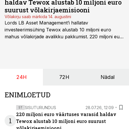
haldav Tewox alustab 10 miljoni euro
suurust võlakirjaemisiooni
Võlakirju saab märkida 14. augustini
Lords LB Asset Management’i hallatav
investeerimisühing Tewox alustab 10 miljoni euro
mahus võlakirjade avalikku pakkumist. 220 miljoni euro
suurust kaubanduskinnisvara portfelli haldav äriühing
pakub Baltimaade investoritele 8% aastatootlust
(intressi), võlakirjade märkimine kestab kuni 14.
augustini.
24H
72H
Nädal
ENIMLOETUD
SISUTURUNDUS
28.07.26, 12:09
ST
220 miljoni euro väärtuses varasid haldav
1
Tewox alustab 10 miljoni euro suurust
võlakirjaemisiooni