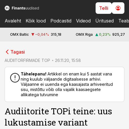
Telli
Avaleht
Kõik lood
Podcastid
Videod
Üritused
Teab
OMX Baltic
−0,04
%
315,18
OMX Riga
0,23
%
925,27
cebook
Tagasi
Twitter)
AUDIITORFIRMADE TOP
26.11.20, 15:58
kedIn
Tähelepanu!
Artikkel on enam kui 5 aastat vana
ning kuulub väljaande digitaalsesse arhiivi.
ail
Väljaanne ei uuenda ega kaasajasta arhiveeritud
sisu, mistõttu võib olla vajalik kaasaegsete
k
allikatega tutvumine
Audiitorite TOPi teine: uus
lukustamise variant