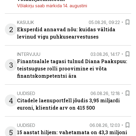
Võlakirju saab märkida 14. augustini
KASULIK
05.08.26, 09:22
2
Eksperdid annavad nõu: kuidas vältida
levinud vigu puhkusearvestuses
INTERVJUU
03.08.26, 14:17
Finantsalale tagasi tulnud Diana Paakspuu:
3
teistsuguse rolli proovimine ei võta
finantskompetentsi ära
UUDISED
06.08.26, 12:18
4
Citadele laenuportfell jõudis 3,95 miljardi
euroni, klientide arv on 415 500
UUDISED
06.08.26, 12:03
5
15 aastat hiljem: vahetamata on 43,3 miljoni