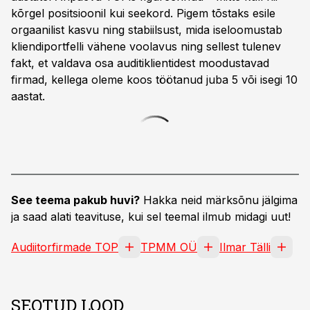
kõrgel positsioonil kui seekord. Pigem tõstaks esile
orgaanilist kasvu ning stabiilsust, mida iseloomustab
kliendiportfelli vähene voolavus ning sellest tulenev
fakt, et valdava osa auditiklientidest moodustavad
firmad, kellega oleme koos töötanud juba 5 või isegi 10
aastat.
See teema pakub huvi?
Hakka neid märksõnu jälgima
ja saad alati teavituse, kui sel teemal ilmub midagi uut!
Audiitorfirmade TOP
TPMM OÜ
Ilmar Tälli
SEOTUD LOOD