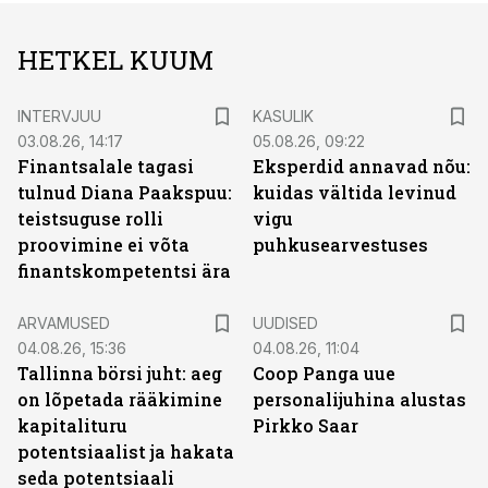
HETKEL KUUM
INTERVJUU
KASULIK
03.08.26, 14:17
05.08.26, 09:22
Finantsalale tagasi
Eksperdid annavad nõu:
tulnud Diana Paakspuu:
kuidas vältida levinud
teistsuguse rolli
vigu
proovimine ei võta
puhkusearvestuses
finantskompetentsi ära
ARVAMUSED
UUDISED
04.08.26, 15:36
04.08.26, 11:04
Tallinna börsi juht: aeg
Coop Panga uue
on lõpetada rääkimine
personalijuhina alustas
kapitalituru
Pirkko Saar
potentsiaalist ja hakata
seda potentsiaali