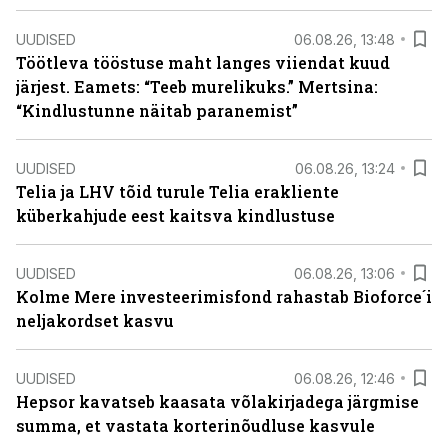
UUDISED
06.08.26, 13:48
Töötleva tööstuse maht langes viiendat kuud
järjest. Eamets: “Teeb murelikuks.” Mertsina:
“Kindlustunne näitab paranemist”
UUDISED
06.08.26, 13:24
Telia ja LHV tõid turule Telia erakliente
küberkahjude eest kaitsva kindlustuse
UUDISED
06.08.26, 13:06
Kolme Mere investeerimisfond rahastab Bioforce´i
neljakordset kasvu
UUDISED
06.08.26, 12:46
Hepsor kavatseb kaasata võlakirjadega järgmise
summa, et vastata korterinõudluse kasvule