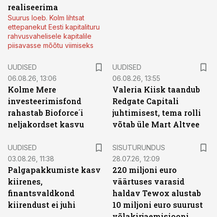
realiseerima
Suurus loeb. Kolm lihtsat
ettepanekut Eesti kapitalituru
rahvusvahelisele kapitalile
piisavasse mõõtu viimiseks
UUDISED
UUDISED
06.08.26, 13:06
06.08.26, 13:55
Kolme Mere
Valeria Kiisk taandub
investeerimisfond
Redgate Capitali
rahastab Bioforce´i
juhtimisest, tema rolli
neljakordset kasvu
võtab üle Mart Altvee
ST
UUDISED
SISUTURUNDUS
03.08.26, 11:38
28.07.26, 12:09
Palgapakkumiste kasv
220 miljoni euro
kiirenes,
väärtuses varasid
finantsvaldkond
haldav Tewox alustab
kiirendust ei juhi
10 miljoni euro suurust
võlakirjaemisiooni