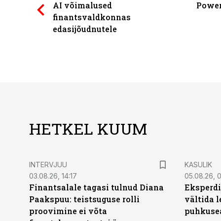
AI võimalused
Power
finantsvaldkonnas
edasijõudnutele
HETKEL KUUM
INTERVJUU
KASULIK
03.08.26, 14:17
05.08.26, 
Finantsalale tagasi tulnud Diana
Eksperdi
Paakspuu: teistsuguse rolli
vältida 
proovimine ei võta
puhkuse