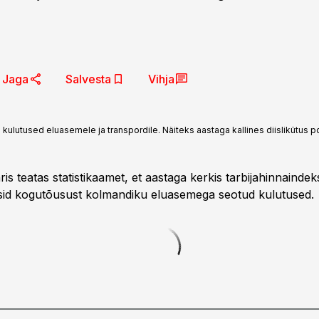
Jaga
Salvesta
Vihja
kulutused eluasemele ja transpordile. Näiteks aastaga kallines diislikütus p
s teatas statistikaamet, et aastaga kerkis tarbijahinnaindeks
sid kogutõusust kolmandiku eluasemega seotud kulutused.