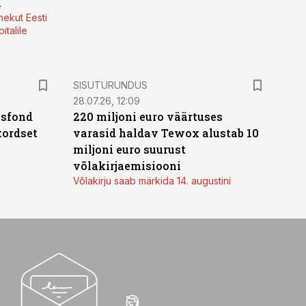
a
nekut Eesti
italile
ST
SISUTURUNDUS
28.07.26, 12:09
isfond
220 miljoni euro väärtuses
kordset
varasid haldav Tewox alustab 10
miljoni euro suurust
võlakirjaemisiooni
Võlakirju saab märkida 14. augustini