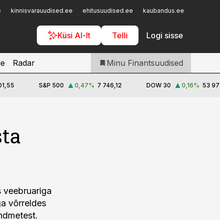
Iseteenindus
e
kinnisvarauudised.ee
ehitusuudised.ee
kaubandus.ee
toostusu
Telli Finantsuudised
Küsi AI-lt
Telli
Logi sisse
je
Radar
Minu Finantsuudised
01,55
S&P 500
0,47
%
7 746,12
DOW 30
0,16
%
53 97
sta
s veebruariga
ga võrreldes
andmetest.