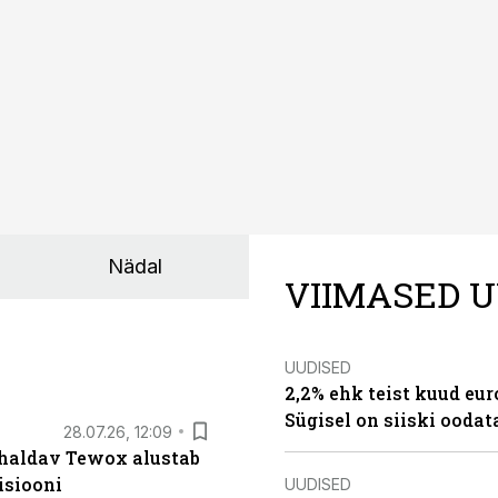
Nädal
VIIMASED U
UUDISED
2,2% ehk teist kuud eu
Sügisel on siiski oodat
28.07.26, 12:09
 haldav Tewox alustab
isiooni
UUDISED