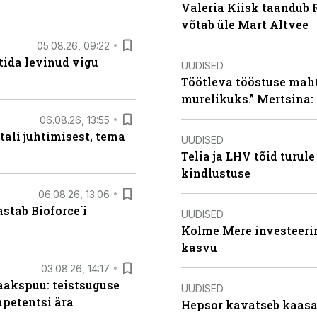
Valeria Kiisk taandub R
võtab üle Mart Altvee
05.08.26, 09:22
tida levinud vigu
UUDISED
Töötleva tööstuse maht 
murelikuks.” Mertsina:
06.08.26, 13:55
tali juhtimisest, tema
UUDISED
Telia ja LHV tõid turul
kindlustuse
06.08.26, 13:06
stab Bioforce´i
UUDISED
Kolme Mere investeerim
kasvu
03.08.26, 14:17
aakspuu: teistsuguse
UUDISED
mpetentsi ära
Hepsor kavatseb kaasa