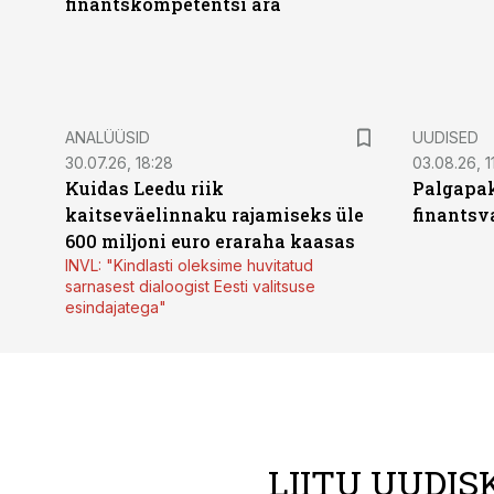
finantskompetentsi ära
ANALÜÜSID
UUDISED
30.07.26, 18:28
03.08.26, 1
Kuidas Leedu riik
Palgapak
kaitseväelinnaku rajamiseks üle
finantsv
600 miljoni euro eraraha kaasas
INVL: "Kindlasti oleksime huvitatud
sarnasest dialoogist Eesti valitsuse
esindajatega"
LIITU UUDIS