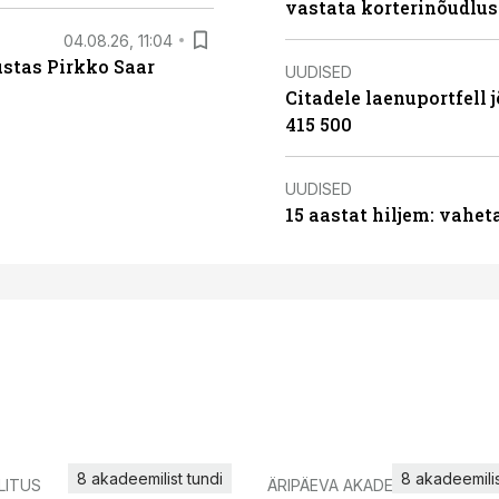
vastata korterinõudlus
04.08.26, 11:04
ustas Pirkko Saar
UUDISED
Citadele laenuportfell j
415 500
UUDISED
15 aastat hiljem: vahet
8 akadeemilist tundi
8 akadeemilis
LITUS
ÄRIPÄEVA AKADEEMIA