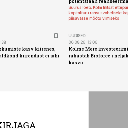
potentsiaali realiseerim
Suurus loeb. Kolm lihtsat ettepa
kapitalituru rahvusvahelisele kap
piisavasse mõõtu viimiseks
UUDISED
1:38
06.08.26, 13:06
kumiste kasv kiirenes,
Kolme Mere investeerim
aldkond kiirendust ei juhi
rahastab Bioforce´i nelja
kasvu
KIRJAGA