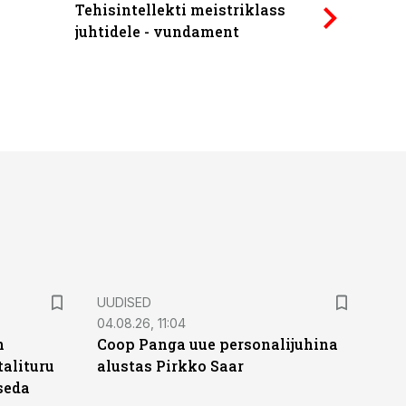
Tehisintellekti meistriklass
Power Qu
juhtidele - vundament
UUDISED
04.08.26, 11:04
n
Coop Panga uue personalijuhina
alituru
alustas Pirkko Saar
seda