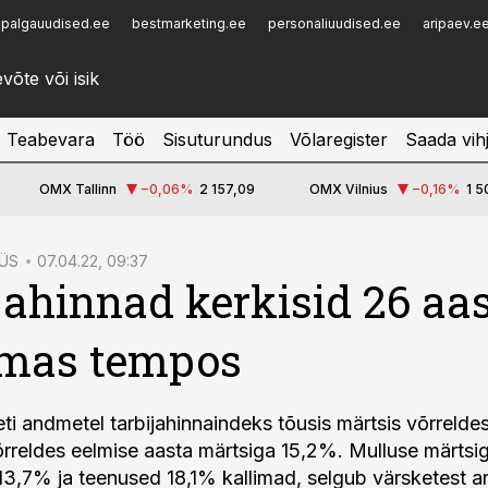
palgauudised.ee
bestmarketing.ee
personaliuudised.ee
aripaev.e
Infopank
Radar
Teabevara
Töö
Sisuturundus
Võlaregister
Saada vih
OMX Tallinn
−0,06
%
2 157,09
OMX Vilnius
−0,16
%
1 5
ÜS
07.04.22, 09:37
jahinnad kerkisid 26 aa
imas tempos
eti andmetel tarbijahinnaindeks tõusis märtsis võrrelde
rreldes eelmise aasta märtsiga 15,2%. Mulluse märtsi
13,7% ja teenused 18,1% kallimad, selgub värsketest 