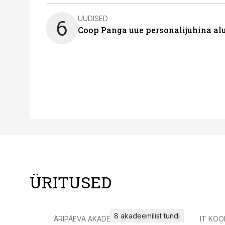
UUDISED
6
Coop Panga uue personalijuhina al
ÜRITUSED
8 akadeemilist tundi
ÄRIPÄEVA AKADEEMIA
IT KOO