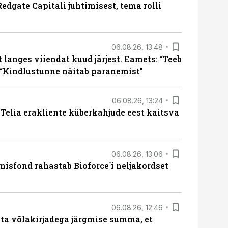
edgate Capitali juhtimisest, tema rolli
06.08.26, 13:48
langes viiendat kuud järjest. Eamets: “Teeb
 “Kindlustunne näitab paranemist”
06.08.26, 13:24
e Telia erakliente küberkahjude eest kaitsva
06.08.26, 13:06
isfond rahastab Bioforce´i neljakordset
06.08.26, 12:46
ta võlakirjadega järgmise summa, et