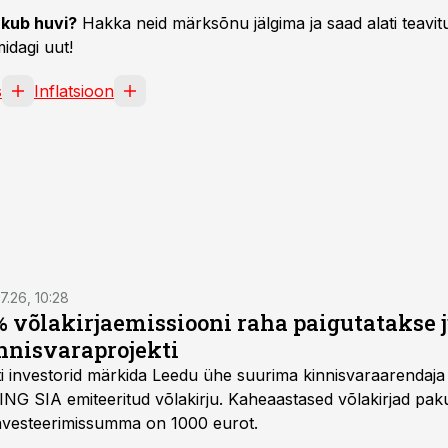
kub huvi?
Hakka neid märksõnu jälgima ja saad alati teavitu
idagi uut!
s
Inflatsioon
7.26, 10:28
 võlakirjaemissiooni raha paigutatakse 
nnisvaraprojekti
Balti investorid märkida Leedu ühe suurima kinnisvaraarenda
ING SIA emiteeritud võlakirju. Kaheaastased võlakirjad pa
 investeerimissumma on 1000 eurot.