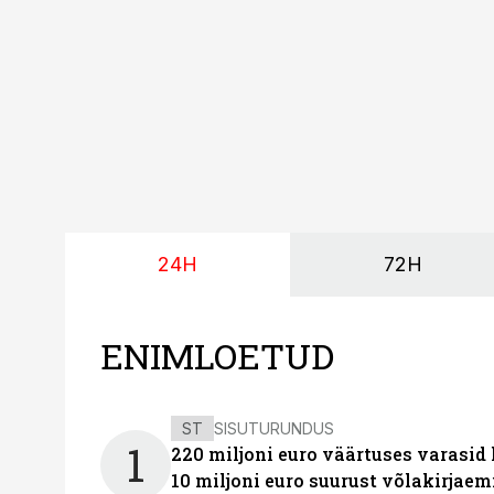
24H
72H
ENIMLOETUD
ST
SISUTURUNDUS
1
220 miljoni euro väärtuses varasid
10 miljoni euro suurust võlakirjaem