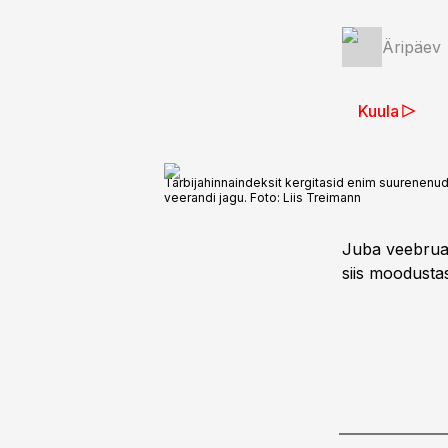
Äripäev
Kuula
Tarbijahinnaindeksit kergitasid enim suurenenud 
veerandi jagu. Foto: Liis Treimann
Juba veebruari
siis moodusta