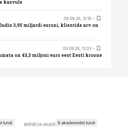
e kasvule
06.08.26, 12:18
õudis 3,95 miljardi euroni, klientide arv on
06.08.26, 12:03
amata on 43,3 miljoni euro eest Eesti kroone
t tundi
8 akadeemilist tundi
ÄRIPÄEVA AKADEEMIA
IT KOOLIT