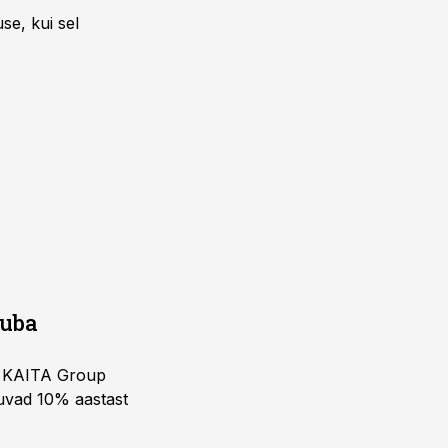
se, kui sel
juba
ja KAITA Group
kuvad 10% aastast