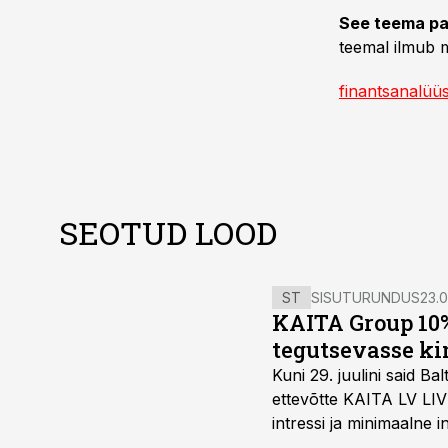
See teema pa
teemal ilmub m
finantsanalüü
SEOTUD LOOD
ST
SISUTURUNDUS
23.0
KAITA Group 10%
tegutsevasse ki
Kuni 29. juulini said 
ettevõtte KAITA LV LIV
intressi ja minimaalne