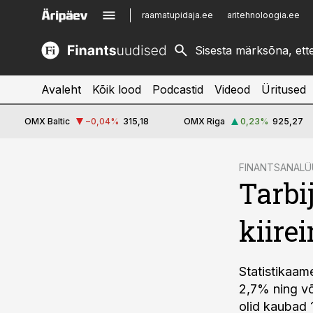
raamatupidaja.ee
aritehnoloogia.ee
kinnisvarauudised.ee
imelineajalugu.ee
logistikauudised.ee
imelineteadus.ee
Avaleht
Kõik lood
Podcastid
Videod
Üritused
OMX Baltic
−0,04
%
315,18
OMX Riga
0,23
%
925,27
cebook
FINANTSANALÜ
Tarbi
Twitter)
kedIn
kiire
ail
k
Statistikaam
2,7% ning võ
olid kaubad 