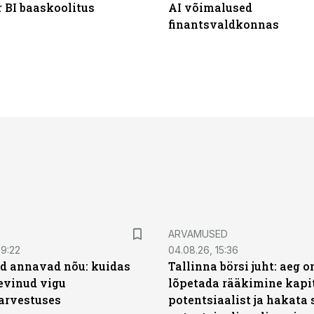
 BI baaskoolitus
AI võimalused
finantsvaldkonnas
ARVAMUSED
09:22
04.08.26, 15:36
d annavad nõu: kuidas
Tallinna börsi juht: aeg o
levinud vigu
lõpetada rääkimine kapit
arvestuses
potentsiaalist ja hakata 