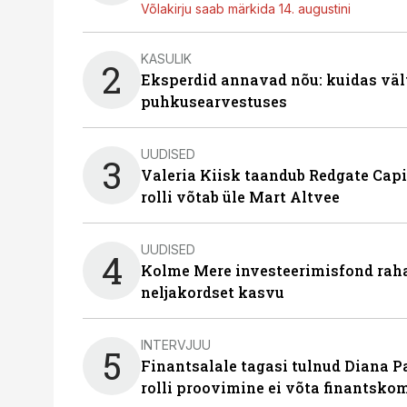
Võlakirju saab märkida 14. augustini
KASULIK
2
Eksperdid annavad nõu: kuidas väl
puhkusearvestuses
UUDISED
3
Valeria Kiisk taandub Redgate Capi
rolli võtab üle Mart Altvee
UUDISED
4
Kolme Mere investeerimisfond raha
neljakordset kasvu
INTERVJUU
5
Finantsalale tagasi tulnud Diana P
rolli proovimine ei võta finantsko