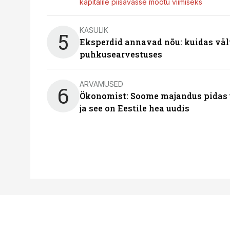
kapitalile piisavasse mõõtu viimiseks
KASULIK
5
Eksperdid annavad nõu: kuidas väl
puhkusearvestuses
ARVAMUSED
6
Ökonomist: Soome majandus pidas u
ja see on Eestile hea uudis