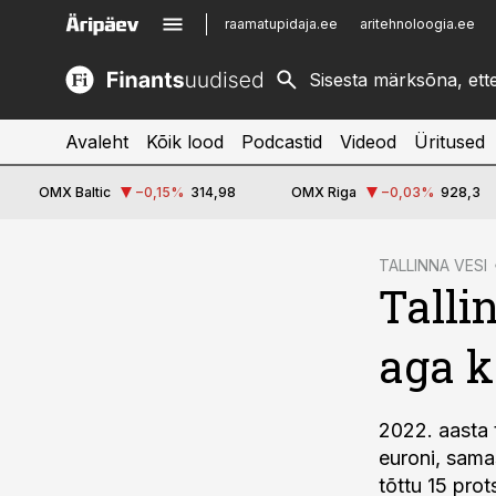
raamatupidaja.ee
aritehnoloogia.ee
kinnisvarauudised.ee
imelineajalugu.ee
logistikauudised.ee
imelineteadus.ee
Avaleht
Kõik lood
Podcastid
Videod
Üritused
OMX Baltic
−0,15
%
314,98
OMX Riga
−0,03
%
928,3
cebook
TALLINNA VESI
Talli
Twitter)
kedIn
aga 
ail
k
2022. aasta t
euroni, sama
tõttu 15 prot