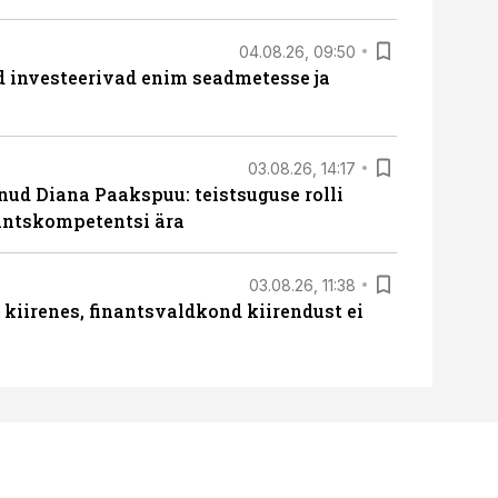
04.08.26, 09:50
ed investeerivad enim seadmetesse ja
03.08.26, 14:17
lnud Diana Paakspuu: teistsuguse rolli
nantskompetentsi ära
03.08.26, 11:38
iirenes, finantsvaldkond kiirendust ei