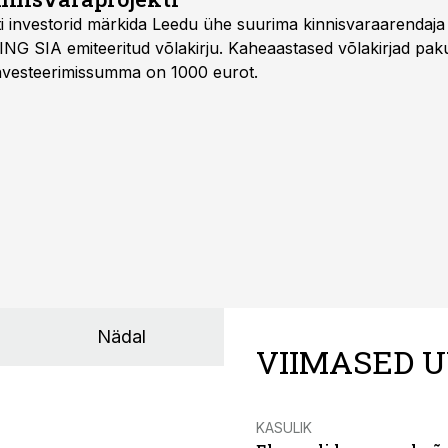
Balti investorid märkida Leedu ühe suurima kinnisvaraarenda
ING SIA emiteeritud võlakirju. Kaheaastased võlakirjad pa
 investeerimissumma on 1000 eurot.
Nädal
VIIMASED U
KASULIK