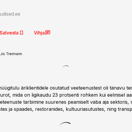
udised.ee
Salvesta
Vihja
Liis Treimann
üügitulu äriklientidele osutatud veeteenustest oli tänavu tei
eurot, mida on ligikaudu 23 protsenti rohkem kui eelmisel aas
veeteenuste tarbimine suurenes peamiselt vaba aja sektoris,
es ja spaades, restoranides, kultuuriasutustes, ning transp