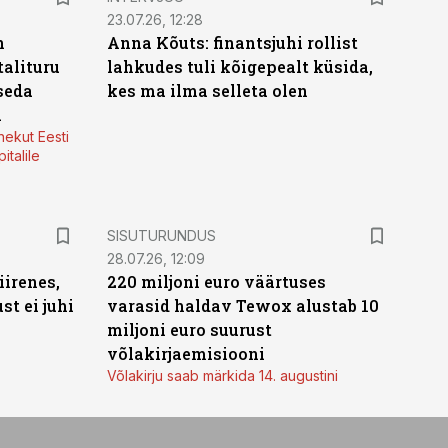
23.07.26, 12:28
n
Anna Kõuts: finantsjuhi rollist
alituru
lahkudes tuli kõigepealt küsida,
seda
kes ma ilma selleta olen
a
nekut Eesti
italile
ST
SISUTURUNDUS
28.07.26, 12:09
irenes,
220 miljoni euro väärtuses
t ei juhi
varasid haldav Tewox alustab 10
miljoni euro suurust
võlakirjaemisiooni
Võlakirju saab märkida 14. augustini