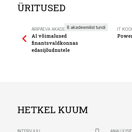
ÜRITUSED
8 akadeemilist tundi
ÄRIPÄEVA AKADEEMIA
IT KOO
AI võimalused
Power
finantsvaldkonnas
edasijõudnutele
HETKEL KUUM
INTERVJUU
ANALÜÜSI