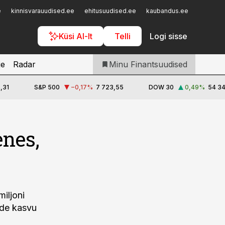
Iseteenindus
e
kinnisvarauudised.ee
ehitusuudised.ee
kaubandus.ee
toostusu
Telli Finantsuudised
Küsi AI-lt
Telli
Logi sisse
je
Radar
Minu Finantsuudised
,31
S&P 500
−0,17
%
7 723,55
DOW 30
0,49
%
54 34
nes,
miljoni
ude kasvu