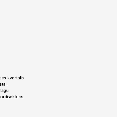
ses kvartalis
tal.
 nagu
ordisektoris.