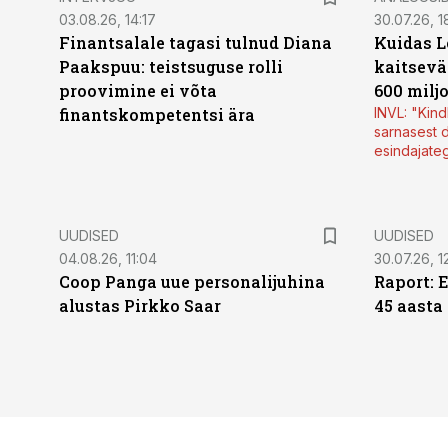
03.08.26, 14:17
30.07.26, 1
Finantsalale tagasi tulnud Diana
Kuidas L
Paakspuu: teistsuguse rolli
kaitsevä
proovimine ei võta
600 milj
finantskompetentsi ära
INVL: "Kind
sarnasest d
esindajate
UUDISED
UUDISED
04.08.26, 11:04
30.07.26, 1
Coop Panga uue personalijuhina
Raport: 
alustas Pirkko Saar
45 aasta