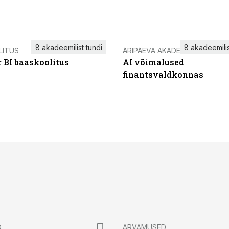
8 akadeemilist tundi
8 akadeemilis
LITUS
ÄRIPÄEVA AKADEEMIA
 BI baaskoolitus
AI võimalused
finantsvaldkonnas
D
ARVAMUSED