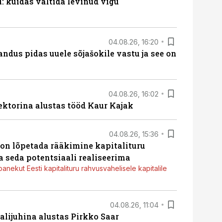
 kuidas vältida levinud vigu
04.08.26, 16:20
dus pidas uuele sõjašokile vastu ja see on
04.08.26, 16:02
ektorina alustas tööd Kaur Kajak
04.08.26, 15:36
g on lõpetada rääkimine kapitalituru
a seda potentsiaali realiseerima
panekut Eesti kapitalituru rahvusvahelisele kapitalile
04.08.26, 11:04
lijuhina alustas Pirkko Saar