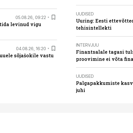
UUDISED
05.08.26, 09:22
Uuring: Eesti ettevõtt
tida levinud vigu
tehisintellekti
INTERVJUU
04.08.26, 16:20
Finantsalale tagasi tu
uele sõjašokile vastu
proovimine ei võta fi
UUDISED
Palgapakkumiste kasv k
juhi