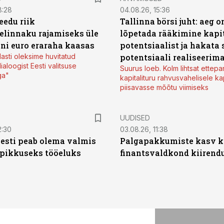
8:28
04.08.26, 15:36
eedu riik
Tallinna börsi juht: aeg o
elinnaku rajamiseks üle
lõpetada rääkimine kapit
oni euro eraraha kaasas
potentsiaalist ja hakata 
lasti oleksime huvitatud
potentsiaali realiseerim
ialoogist Eesti valitsuse
Suurus loeb. Kolm lihtsat ettepa
ga"
kapitalituru rahvusvahelisele kap
piisavasse mõõtu viimiseks
UUDISED
2:30
03.08.26, 11:38
Eesti peab olema valmis
Palgapakkumiste kasv ki
 pikkuseks tööeluks
finantsvaldkond kiirendus