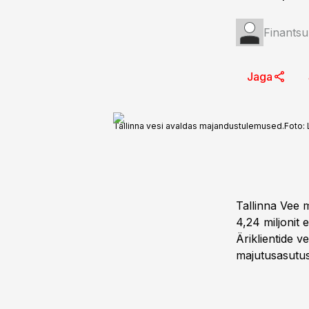
Finantsu
Jaga
Tallinna vesi avaldas majandustulemused.
Foto:
Tallinna Vee m
4,24 miljonit 
Äriklientide 
majutusasutust