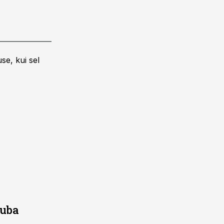
se, kui sel
juba