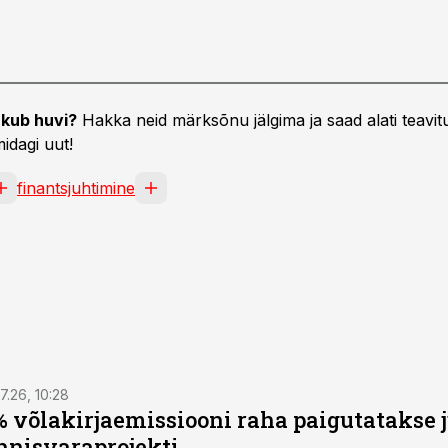
kub huvi?
Hakka neid märksõnu jälgima ja saad alati teavitu
idagi uut!
finantsjuhtimine
7.26, 10:28
 võlakirjaemissiooni raha paigutatakse 
nnisvaraprojekti