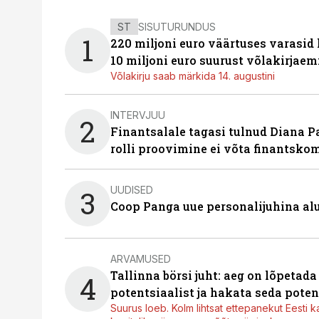
ST
SISUTURUNDUS
1
220 miljoni euro väärtuses varasid
10 miljoni euro suurust võlakirjaem
Võlakirju saab märkida 14. augustini
INTERVJUU
2
Finantsalale tagasi tulnud Diana P
rolli proovimine ei võta finantsko
UUDISED
3
Coop Panga uue personalijuhina al
ARVAMUSED
Tallinna börsi juht: aeg on lõpetad
4
potentsiaalist ja hakata seda poten
Suurus loeb. Kolm lihtsat ettepanekut Eesti k