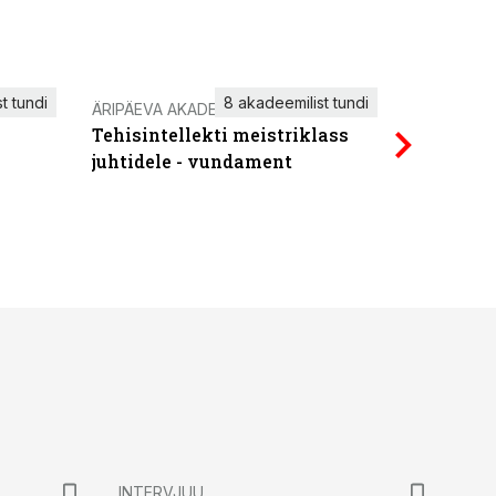
t tundi
8 akadeemilist tundi
ÄRIPÄEVA AKADEEMIA
IT KOOLIT
Tehisintellekti meistriklass
Power Qu
juhtidele - vundament
INTERVJUU