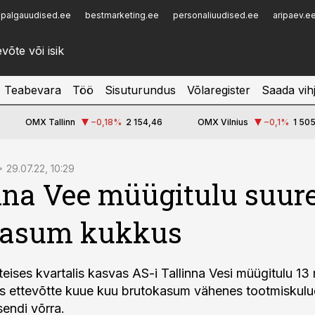
palgauudised.ee
bestmarketing.ee
personaliuudised.ee
aripaev.e
Infopank
Radar
Teabevara
Töö
Sisuturundus
Võlaregister
Saada vih
OMX Tallinn
−0,18
%
2 154,46
OMX Vilnius
−0,1
%
1 505
29.07.22, 10:29
nna Vee müügitulu suure
kasum kukkus
eises kvartalis kasvas AS-i Tallinna Vesi müügitulu 13 
s ettevõtte kuue kuu brutokasum vähenes tootmiskul
sendi võrra.