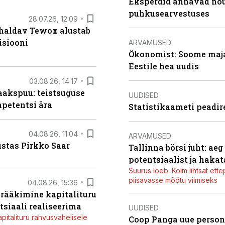
Eksperdid annavad nõu:
puhkusearvestuses
28.07.26, 12:09
 haldav Tewox alustab
isiooni
ARVAMUSED
Ökonomist: Soome majan
Eestile hea uudis
03.08.26, 14:17
aakspuu: teistsuguse
UUDISED
mpetentsi ära
Statistikaameti peadir
04.08.26, 11:04
ARVAMUSED
ustas Pirkko Saar
Tallinna börsi juht: ae
potentsiaalist ja hakat
Suurus loeb. Kolm lihtsat ette
piisavasse mõõtu viimiseks
04.08.26, 15:36
a rääkimine kapitalituru
tsiaali realiseerima
UUDISED
apitalituru rahvusvahelisele
Coop Panga uue persona