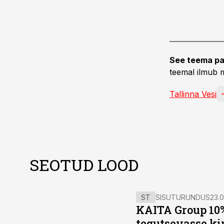
See teema pa
teemal ilmub m
Tallinna Vesi
SEOTUD LOOD
ST
SISUTURUNDUS
23.0
KAITA Group 10%
tegutsevasse ki