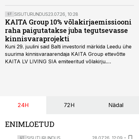
arendus. Pae asub ametisse 9. veebruaril.
SISUTURUNDUS
23.07.26, 10:28
ST
KAITA Group 10% võlakirjaemissiooni
raha paigutatakse juba tegutsevasse
kinnisvaraprojekti
Kuni 29. juulini said Balti investorid märkida Leedu ühe
suurima kinnisvaraarendaja KAITA Group ettevõtte
KAITA LV LIVING SIA emiteeritud võlakirju.
Kaheaastased võlakirjad pakuvad 10% aastast intressi
ja minimaalne investeerimissumma on 1000 eurot.
24H
72H
Nädal
ENIMLOETUD
SISUTURUNDUS
28.07.26, 12:09
ST