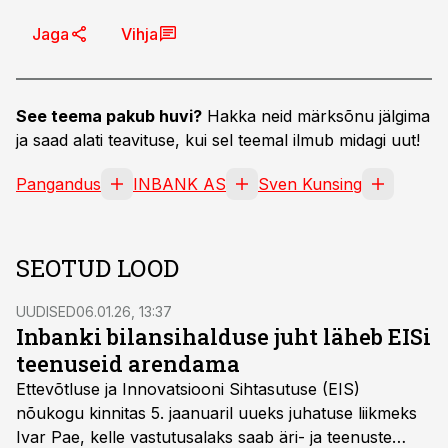
Jaga
Vihja
See teema pakub huvi?
Hakka neid märksõnu jälgima
ja saad alati teavituse, kui sel teemal ilmub midagi uut!
Pangandus
INBANK AS
Sven Kunsing
SEOTUD LOOD
UUDISED
06.01.26, 13:37
Inbanki bilansihalduse juht läheb EISi
teenuseid arendama
Ettevõtluse ja Innovatsiooni Sihtasutuse (EIS)
nõukogu kinnitas 5. jaanuaril uueks juhatuse liikmeks
Ivar Pae, kelle vastutusalaks saab äri- ja teenuste