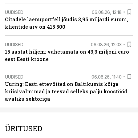
UUDISED
06.08.26, 12:18
Citadele laenuportfell jõudis 3,95 miljardi euroni,
klientide arv on 415 500
UUDISED
06.08.26, 12:03
15 aastat hiljem: vahetamata on 43,3 miljoni euro
eest Eesti kroone
UUDISED
06.08.26, 11:40
Uuring: Eesti ettevõtted on Baltikumis kõige
kriisivalmimad ja teevad selleks palju koostööd
avaliku sektoriga
ÜRITUSED