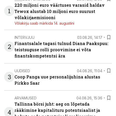
220 miljoni euro väärtuses varasid haldav
1
Tewox alustab 10 miljoni euro suurust
võlakirjaemisiooni
Võlakirju saab märkida 14. augustini
INTERVJUU
03.08.26, 14:17
Finantsalale tagasi tulnud Diana Paakspuu:
2
teistsuguse rolli proovimine ei võta
finantskompetentsi ära
UUDISED
04.08.26, 11:04
3
Coop Panga uue personalijuhina alustas
Pirkko Saar
ARVAMUSED
04.08.26, 15:36
Tallinna börsi juht: aeg on lõpetada
rääkimine kapitalituru potentsiaalist ja
4