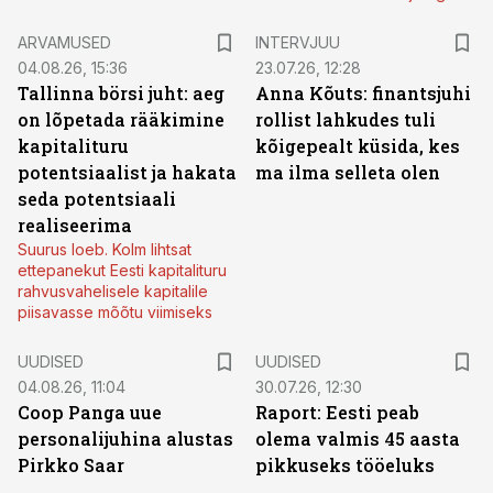
ARVAMUSED
INTERVJUU
04.08.26, 15:36
23.07.26, 12:28
Tallinna börsi juht: aeg
Anna Kõuts: finantsjuhi
on lõpetada rääkimine
rollist lahkudes tuli
kapitalituru
kõigepealt küsida, kes
potentsiaalist ja hakata
ma ilma selleta olen
seda potentsiaali
realiseerima
Suurus loeb. Kolm lihtsat
ettepanekut Eesti kapitalituru
rahvusvahelisele kapitalile
piisavasse mõõtu viimiseks
UUDISED
UUDISED
04.08.26, 11:04
30.07.26, 12:30
Coop Panga uue
Raport: Eesti peab
personalijuhina alustas
olema valmis 45 aasta
Pirkko Saar
pikkuseks tööeluks