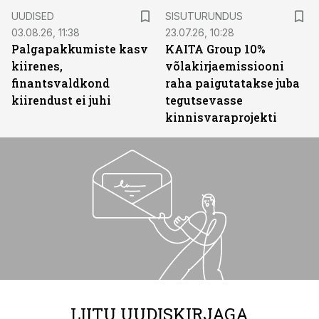
ST
UUDISED
SISUTURUNDUS
03.08.26, 11:38
23.07.26, 10:28
Palgapakkumiste kasv
KAITA Group 10%
kiirenes,
võlakirjaemissiooni
finantsvaldkond
raha paigutatakse juba
kiirendust ei juhi
tegutsevasse
kinnisvaraprojekti
LIITU UUDISKIRJAGA