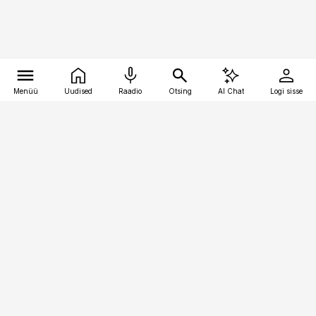
Menüü
Uudised
Raadio
Otsing
AI Chat
Logi sisse
Vana-Lõuna 39/1, 19094 Tallinn
(+372) 667 0111
finantsuudised@finantsuudised.ee
Telli
Reklaam
Firmast