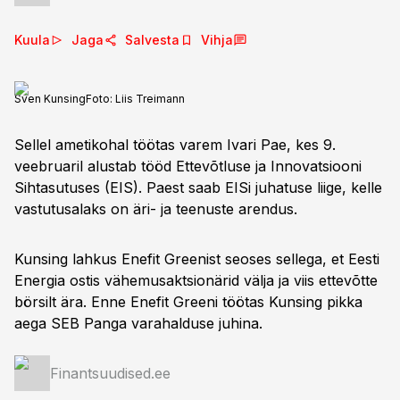
Kuula
Jaga
Salvesta
Vihja
Sven Kunsing
Foto:
Liis Treimann
Sellel ametikohal töötas varem Ivari Pae, kes 9.
veebruaril alustab tööd Ettevõtluse ja Innovatsiooni
Sihtasutuses (EIS). Paest saab EISi juhatuse liige, kelle
vastutusalaks on äri- ja teenuste arendus.
Kunsing lahkus Enefit Greenist seoses sellega, et Eesti
Energia ostis vähemusaktsionärid välja ja viis ettevõtte
börsilt ära. Enne Enefit Greeni töötas Kunsing pikka
aega SEB Panga varahalduse juhina.
Finantsuudised.ee