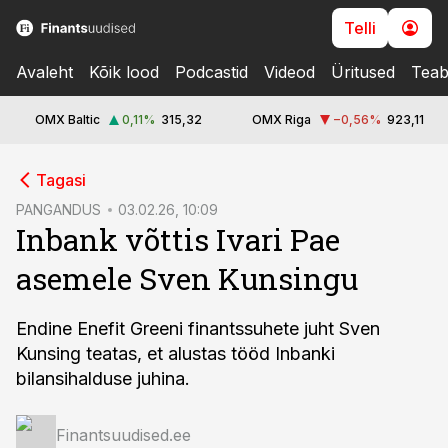
Telli
Avaleht
Kõik lood
Podcastid
Videod
Üritused
Teab
OMX Baltic
0,11
%
315,32
OMX Riga
−0,56
%
923,11
cebook
cebook
Tagasi
Twitter)
Twitter)
PANGANDUS
03.02.26, 10:09
Inbank võttis Ivari Pae
kedIn
kedIn
asemele Sven Kunsingu
ail
ail
k
k
Endine Enefit Greeni finantssuhete juht Sven
Kunsing teatas, et alustas tööd Inbanki
bilansihalduse juhina.
Finantsuudised.ee