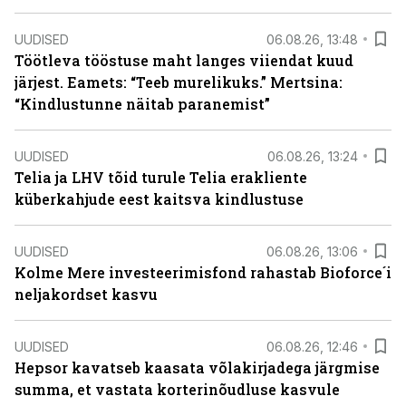
UUDISED
06.08.26, 13:48
Töötleva tööstuse maht langes viiendat kuud
järjest. Eamets: “Teeb murelikuks.” Mertsina:
“Kindlustunne näitab paranemist”
UUDISED
06.08.26, 13:24
Telia ja LHV tõid turule Telia erakliente
küberkahjude eest kaitsva kindlustuse
UUDISED
06.08.26, 13:06
Kolme Mere investeerimisfond rahastab Bioforce´i
neljakordset kasvu
UUDISED
06.08.26, 12:46
Hepsor kavatseb kaasata võlakirjadega järgmise
summa, et vastata korterinõudluse kasvule