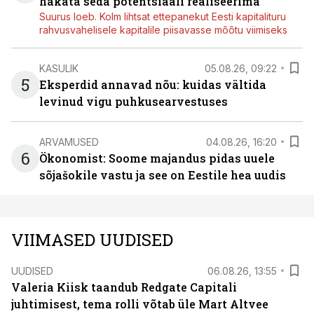
hakata seda potentsiaali realiseerima
Suurus loeb. Kolm lihtsat ettepanekut Eesti kapitalituru
rahvusvahelisele kapitalile piisavasse mõõtu viimiseks
KASULIK
05.08.26, 09:22
5
Eksperdid annavad nõu: kuidas vältida
levinud vigu puhkusearvestuses
ARVAMUSED
04.08.26, 16:20
6
Ökonomist: Soome majandus pidas uuele
sõjašokile vastu ja see on Eestile hea uudis
VIIMASED UUDISED
UUDISED
06.08.26, 13:55
Valeria Kiisk taandub Redgate Capitali
juhtimisest, tema rolli võtab üle Mart Altvee