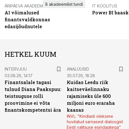
8 akadeemilist tundi
ÄRIPÄEVA AKADEEMIA
IT KOOLITUS
AI võimalused
Power BI baask
finantsvaldkonnas
edasijõudnutele
HETKEL KUUM
INTERVJUU
ANALÜÜSID
03.08.26, 14:17
30.07.26, 18:28
Finantsalale tagasi
Kuidas Leedu riik
tulnud Diana Paakspuu:
kaitseväelinnaku
teistsuguse rolli
rajamiseks üle 600
proovimine ei võta
miljoni euro eraraha
finantskompetentsi ära
kaasas
INVL: "Kindlasti oleksime
huvitatud sarnasest dialoogist
Eesti valitsuse esindajatega"