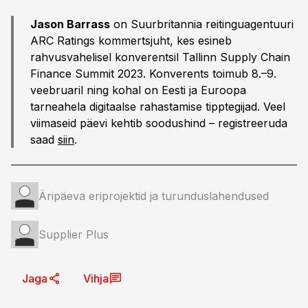
Jason Barrass
on Suurbritannia reitinguagentuuri
ARC Ratings kommertsjuht, kes esineb
rahvusvahelisel konverentsil Tallinn Supply Chain
Finance Summit 2023. Konverents toimub 8.–9.
veebruaril ning kohal on Eesti ja Euroopa
tarneahela digitaalse rahastamise tipptegijad. Veel
viimaseid päevi kehtib soodushind – registreeruda
saad
siin
.
Äripäeva eriprojektid ja turunduslahendused
Supplier Plus
Jaga
Vihja