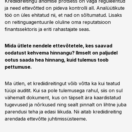
Krediidireitingu andmise protsess on väga reguleeritud
ja need ettevõtted on pideva kontrolli all. Analüütikute
töö on üles ehitatud nii, et nad on sõltumatud. Lisaks
on reitinguagentuurile oluline oma reputatsioon
finantssektoris ja eriti rahastajate seas.
Mida ütlete nendele ettevõtetele, kes saavad
oodatust kehvema hinnangu? Ilmselt on paljudel
ootus saada hea hinnang, kuid tulemus toob
pettumuse.
Ma ütlen, et krediidireitingut võib võtta ka kui teatud
tüüpi auditit. Kui sa pole tulemusega rahul, siis on sul
vähemalt dokument, kus on täpselt ära kaardistatud
tugevused ja nõrkused ning sealt pinnalt on lihtne juba
parendusi teha ja edasi liikuda. Nii aitab krediidireiting
arendada ettevõtte juhtimissüsteeme.