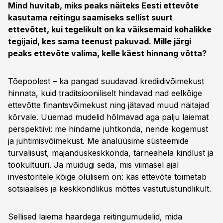
Mind huvitab, miks peaks näiteks Eesti ettevõte
kasutama reitingu saamiseks sellist suurt
ettevõtet, kui tegelikult on ka väiksemaid kohalikke
tegijaid, kes sama teenust pakuvad. Mille järgi
peaks ettevõte valima, kelle käest hinnang võtta?
Tõepoolest – ka pangad suudavad krediidivõimekust
hinnata, kuid traditsiooniliselt hindavad nad eelkõige
ettevõtte finantsvõimekust ning jätavad muud näitajad
kõrvale. Uuemad mudelid hõlmavad aga palju laiemat
perspektiivi: me hindame juhtkonda, nende kogemust
ja juhtimisvõimekust. Me analüüsime süsteemide
turvalisust, majanduskeskkonda, tarneahela kindlust ja
töökultuuri. Ja muidugi seda, mis viimasel ajal
investoritele kõige olulisem on: kas ettevõte toimetab
sotsiaalses ja keskkondlikus mõttes vastutustundlikult.
Sellised laiema haardega reitingumudelid, mida