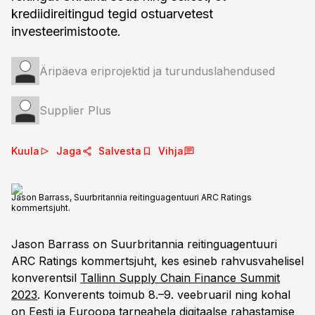
krediidireitingud tegid ostuarvetest
investeerimistoote.
Äripäeva eriprojektid ja turunduslahendused
Supplier Plus
Kuula
Jaga
Salvesta
Vihja
Jason Barrass, Suurbritannia reitinguagentuuri ARC Ratings
kommertsjuht.
Jason Barrass on Suurbritannia reitinguagentuuri
ARC Ratings kommertsjuht, kes esineb rahvusvahelisel
konverentsil
Tallinn Supply Chain Finance Summit
2023
. Konverents toimub 8.–9. veebruaril ning kohal
on Eesti ja Euroopa tarneahela digitaalse rahastamise