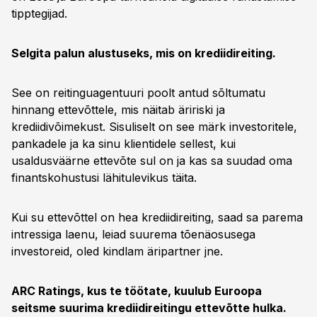
tipptegijad.
Selgita palun alustuseks, mis on krediidireiting.
See on reitinguagentuuri poolt antud sõltumatu
hinnang ettevõttele, mis näitab äririski ja
krediidivõimekust. Sisuliselt on see märk investoritele,
pankadele ja ka sinu klientidele sellest, kui
usaldusväärne ettevõte sul on ja kas sa suudad oma
finantskohustusi lähitulevikus täita.
Kui su ettevõttel on hea krediidireiting, saad sa parema
intressiga laenu, leiad suurema tõenäosusega
investoreid, oled kindlam äripartner jne.
ARC Ratings, kus te töötate, kuulub Euroopa
seitsme suurima krediidireitingu ettevõtte hulka.