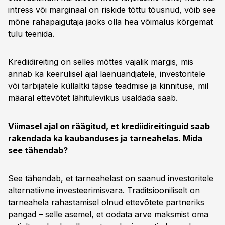
intress või marginaal on riskide tõttu tõusnud, võib see
mõne rahapaigutaja jaoks olla hea võimalus kõrgemat
tulu teenida.
Krediidireiting on selles mõttes vajalik märgis, mis
annab ka keerulisel ajal laenuandjatele, investoritele
või tarbijatele küllaltki täpse teadmise ja kinnituse, mil
määral ettevõtet lähitulevikus usaldada saab.
Viimasel ajal on räägitud, et krediidireitinguid saab
rakendada ka kaubanduses ja tarneahelas. Mida
see tähendab?
See tähendab, et tarneahelast on saanud investoritele
alternatiivne investeerimisvara. Traditsiooniliselt on
tarneahela rahastamisel olnud ettevõtete partneriks
pangad – selle asemel, et oodata arve maksmist oma