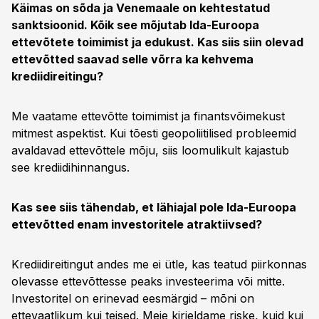
Käimas on sõda ja Venemaale on kehtestatud
sanktsioonid. Kõik see mõjutab Ida-Euroopa
ettevõtete toimimist ja edukust. Kas siis siin olevad
ettevõtted saavad selle võrra ka kehvema
krediidireitingu?
Me vaatame ettevõtte toimimist ja finantsvõimekust
mitmest aspektist. Kui tõesti geopoliitilised probleemid
avaldavad ettevõttele mõju, siis loomulikult kajastub
see krediidihinnangus.
Kas see siis tähendab, et lähiajal pole Ida-Euroopa
ettevõtted enam investoritele atraktiivsed?
Krediidireitingut andes me ei ütle, kas teatud piirkonnas
olevasse ettevõttesse peaks investeerima või mitte.
Investoritel on erinevad eesmärgid – mõni on
ettevaatlikum kui teised. Meie kirjeldame riske, kuid kui