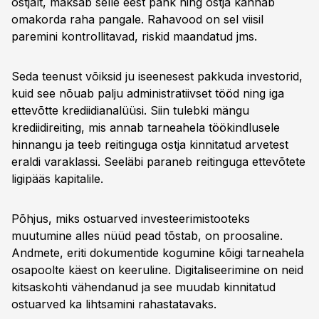
ostjalt, maksab selle eest pank ning ostja kannab
omakorda raha pangale. Rahavood on sel viisil
paremini kontrollitavad, riskid maandatud jms.
Seda teenust võiksid ju iseenesest pakkuda investorid,
kuid see nõuab palju administratiivset tööd ning iga
ettevõtte krediidianalüüsi. Siin tulebki mängu
krediidireiting, mis annab tarneahela töökindlusele
hinnangu ja teeb reitinguga ostja kinnitatud arvetest
eraldi varaklassi. Seeläbi paraneb reitinguga ettevõtete
ligipääs kapitalile.
Põhjus, miks ostuarved investeerimistooteks
muutumine alles nüüd pead tõstab, on proosaline.
Andmete, eriti dokumentide kogumine kõigi tarneahela
osapoolte käest on keeruline. Digitaliseerimine on neid
kitsaskohti vähendanud ja see muudab kinnitatud
ostuarved ka lihtsamini rahastatavaks.