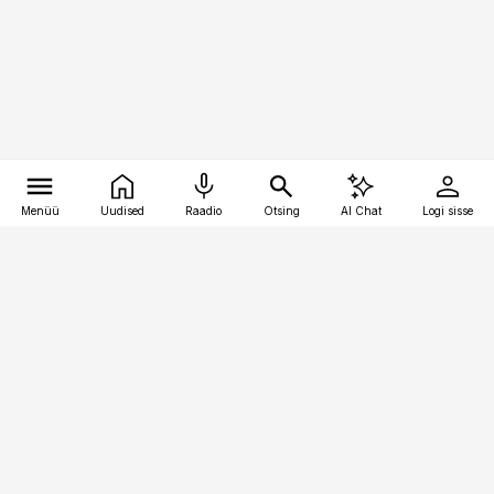
Menüü
Uudised
Raadio
Otsing
AI Chat
Logi sisse
Vana-Lõuna 39/1, 19094 Tallinn
(+372) 667 0111
finantsuudised@finantsuudised.ee
Telli
Reklaam