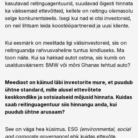
kasutavad reitinguagentuurid, suudavad õigesti hinnata
ka väiksemaid ettevõtteid, kellele on reitingu olemasolu
selge konkurentsieelis. Isegi kui nad ei otsi investoreid,
on neil lihtsam leida koostööpartnereid ja uusi kliente.
Kui eesmärk on meelitada ligi välisinvestoreid, siis on
reitinguandja rahvusvaheline tuntus kindluseks. Ma
toon näite. Kui sa hakkad autot ostma, siis kumb on
usaldusväärsem: BMW või mõni Ghanas tehtud auto?
Meediast on käinud läbi investorite mure, et puudub
ühtne standard, mille alusel ettevõtete
keskkondlike ja sotsiaalseid mõjusid hinnata. Kuidas
saab reitinguagentuur siis hinnangu anda, kui
puudub ühtne arusaam?
See on väga hea küsimus. ESG
(environmental, social
and corporate governance)
ehk kuidas ettevõte