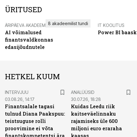
ÜRITUSED
8 akadeemilist tundi
ÄRIPÄEVA AKADEEMIA
IT KOOLITUS
AI võimalused
Power BI baask
finantsvaldkonnas
edasijõudnutele
HETKEL KUUM
INTERVJUU
ANALÜÜSID
03.08.26, 14:17
30.07.26, 18:28
Finantsalale tagasi
Kuidas Leedu riik
tulnud Diana Paakspuu:
kaitseväelinnaku
teistsuguse rolli
rajamiseks üle 600
proovimine ei võta
miljoni euro eraraha
finantskompetentsi ära
kaasas