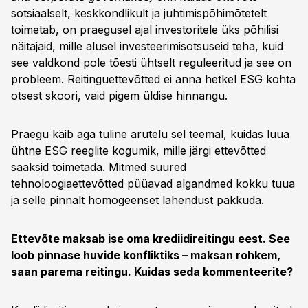
sotsiaalselt, keskkondlikult ja juhtimispõhimõtetelt
toimetab, on praegusel ajal investoritele üks põhilisi
näitajaid, mille alusel investeerimisotsuseid teha, kuid
see valdkond pole tõesti ühtselt reguleeritud ja see on
probleem. Reitinguettevõtted ei anna hetkel ESG kohta
otsest skoori, vaid pigem üldise hinnangu.
Praegu käib aga tuline arutelu sel teemal, kuidas luua
ühtne ESG reeglite kogumik, mille järgi ettevõtted
saaksid toimetada. Mitmed suured
tehnoloogiaettevõtted püüavad algandmed kokku tuua
ja selle pinnalt homogeenset lahendust pakkuda.
Ettevõte maksab ise oma krediidireitingu eest. See
loob pinnase huvide konfliktiks – maksan rohkem,
saan parema reitingu. Kuidas seda kommenteerite?