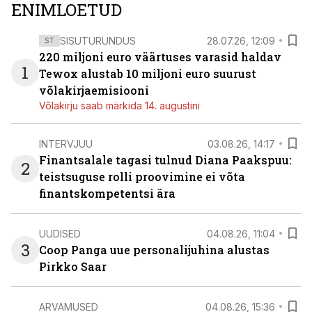
ENIMLOETUD
SISUTURUNDUS
28.07.26, 12:09
ST
220 miljoni euro väärtuses varasid haldav
1
Tewox alustab 10 miljoni euro suurust
võlakirjaemisiooni
Võlakirju saab märkida 14. augustini
INTERVJUU
03.08.26, 14:17
Finantsalale tagasi tulnud Diana Paakspuu:
2
teistsuguse rolli proovimine ei võta
finantskompetentsi ära
UUDISED
04.08.26, 11:04
3
Coop Panga uue personalijuhina alustas
Pirkko Saar
ARVAMUSED
04.08.26, 15:36