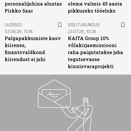
personalijuhina alustas
olema valmis 45 aasta
Pirkko Saar
pikkuseks tööeluks
ST
UUDISED
SISUTURUNDUS
03.08.26, 11:38
23.07.26, 10:28
Palgapakkumiste kasv
KAITA Group 10%
kiirenes,
võlakirjaemissiooni
finantsvaldkond
raha paigutatakse juba
kiirendust ei juhi
tegutsevasse
kinnisvaraprojekti