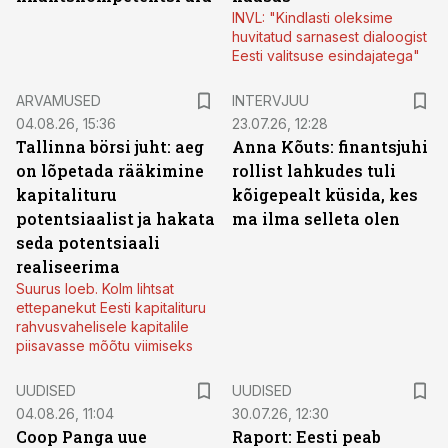
INVL: "Kindlasti oleksime
huvitatud sarnasest dialoogist
Eesti valitsuse esindajatega"
ARVAMUSED
INTERVJUU
04.08.26, 15:36
23.07.26, 12:28
Tallinna börsi juht: aeg
Anna Kõuts: finantsjuhi
on lõpetada rääkimine
rollist lahkudes tuli
kapitalituru
kõigepealt küsida, kes
potentsiaalist ja hakata
ma ilma selleta olen
seda potentsiaali
realiseerima
Suurus loeb. Kolm lihtsat
ettepanekut Eesti kapitalituru
rahvusvahelisele kapitalile
piisavasse mõõtu viimiseks
UUDISED
UUDISED
04.08.26, 11:04
30.07.26, 12:30
Coop Panga uue
Raport: Eesti peab