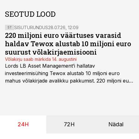
SEOTUD LOOD
SISUTURUNDUS
28.07.26, 12:09
ST
220 miljoni euro väärtuses varasid
haldav Tewox alustab 10 miljoni euro
suurust võlakirjaemisiooni
Võlakirju saab märkida 14. augustini
Lords LB Asset Management’i hallatav
investeerimisühing Tewox alustab 10 miljoni euro
mahus võlakirjade avalikku pakkumist. 220 miljoni euro
suurust kaubanduskinnisvara portfelli haldav äriühing
pakub Baltimaade investoritele 8% aastatootlust
(intressi), võlakirjade märkimine kestab kuni 14.
augustini.
24H
72H
Nädal