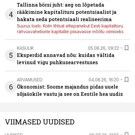
Tallinna börsi juht: aeg on lõpetada
rääkimine kapitalituru potentsiaalist ja
4
hakata seda potentsiaali realiseerima
Suurus loeb. Kolm lihtsat ettepanekut Eesti kapitalituru
rahvusvahelisele kapitalile piisavasse mõõtu viimiseks
KASULIK
05.08.26, 09:22
5
Eksperdid annavad nõu: kuidas vältida
levinud vigu puhkusearvestuses
ARVAMUSED
04.08.26, 16:20
6
Ökonomist: Soome majandus pidas uuele
sõjašokile vastu ja see on Eestile hea uudis
VIIMASED UUDISED