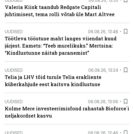
UUDISED
06.08.26, 13:55
Valeria Kiisk taandub Redgate Capitali
juhtimisest, tema rolli võtab üle Mart Altvee
UUDISED
06.08.26, 13:48
Töötleva tööstuse maht langes viiendat kuud
järjest. Eamets: “Teeb murelikuks.” Mertsina:
“Kindlustunne näitab paranemist”
UUDISED
06.08.26, 13:24
Telia ja LHV tõid turule Telia erakliente
küberkahjude eest kaitsva kindlustuse
UUDISED
06.08.26, 13:06
Kolme Mere investeerimisfond rahastab Bioforce´i
neljakordset kasvu
UUDISED
06.08.26, 12:46