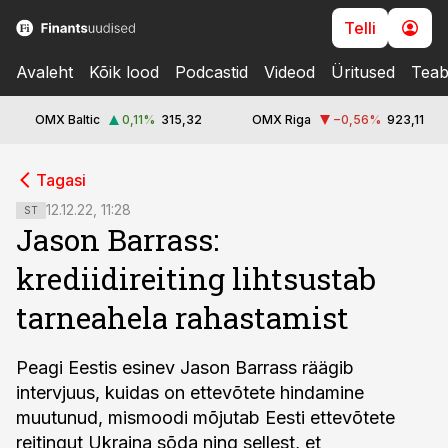
Telli
Avaleht
Kõik lood
Podcastid
Videod
Üritused
Teab
OMX Baltic
0,11
%
315,32
OMX Riga
−0,56
%
923,11
cebook
cebook
Tagasi
Twitter)
Twitter)
12.12.22, 11:28
ST
Jason Barrass:
kedIn
kedIn
krediidireiting lihtsustab
ail
ail
tarneahela rahastamist
k
k
Peagi Eestis esinev Jason Barrass räägib
intervjuus, kuidas on ettevõtete hindamine
muutunud, mismoodi mõjutab Eesti ettevõtete
reitingut Ukraina sõda ning sellest, et