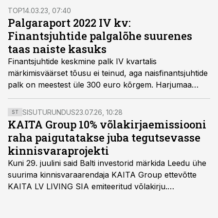
TOP
14.03.23, 07:40
Palgaraport 2022 IV kv:
Finantsjuhtide palgalõhe suurenes
taas naiste kasuks
Finantsjuhtide keskmine palk IV kvartalis
märkimisväärset tõusu ei teinud, aga naisfinantsjuhtide
palk on meestest üle 300 euro kõrgem. Harjumaa
finantsjuhid saavad aga ühe maakonna finantsjuhtidest
keskmiselt üle 1700 euro suuremat keskmist palka.
SISUTURUNDUS
23.07.26, 10:28
ST
KAITA Group 10% võlakirjaemissiooni
raha paigutatakse juba tegutsevasse
kinnisvaraprojekti
Kuni 29. juulini said Balti investorid märkida Leedu ühe
suurima kinnisvaraarendaja KAITA Group ettevõtte
KAITA LV LIVING SIA emiteeritud võlakirju.
Kaheaastased võlakirjad pakuvad 10% aastast intressi
ja minimaalne investeerimissumma on 1000 eurot.