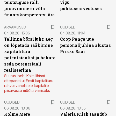
teistsuguse rolli
vigu
proovimine ei võta
puhkusearvestuses
finantskompetentsi ära
ARVAMUSED
UUDISED
04.08.26, 15:36
04.08.26, 11:04
Tallinna börsi juht: aeg
Coop Panga uue
on lõpetada rääkimine
personalijuhina alustas
kapitalituru
Pirkko Saar
potentsiaalist ja hakata
seda potentsiaali
realiseerima
Suurus loeb. Kolm lihtsat
ettepanekut Eesti kapitalituru
rahvusvahelisele kapitalile
piisavasse mõõtu viimiseks
UUDISED
UUDISED
06.08.26, 13:06
06.08.26, 13:55
Kolme Mere
Valeria Kiisk taandub