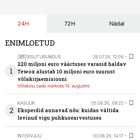
24H
72H
Nädal
ENIMLOETUD
SISUTURUNDUS
28.07.26, 12:09
ST
220 miljoni euro väärtuses varasid haldav
1
Tewox alustab 10 miljoni euro suurust
võlakirjaemisiooni
Võlakirju saab märkida 14. augustini
KASULIK
05.08.26, 09:22
2
Eksperdid annavad nõu: kuidas vältida
levinud vigu puhkusearvestuses
INTERVJUU
03.08.26, 14:17