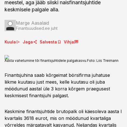
meestel, aga jääb siiski naisfinantsjuhtide
keskmisele palgale alla.
Marge Aasalaid
Finantsuudised.ee juht
Kuula
Jaga
Salvesta
Vihja
Aasta vahetumine tõi finantsjuhtidele palgakasvu.
Foto:
Liis Treimann
Finantsjuhina saab kõrgeimat börsifirma juhatuse
liikme kuutasu just mees, kelle kuutasu oli juba
möödunud aastal üle 3 korra kõrgem praegusest
keskmisest finantsjuhi palgast.
Keskmine finantsjuhtide brutopalk oli käesoleva aasta I
kvartalis 3618 eurot, mis on möödunud kvartaliga
võrreldes märgatavalt kasvanud. Neljandas kvartalis