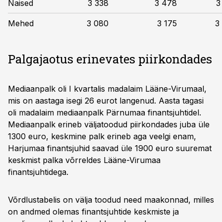
Naised
3 338
3 478
3
Mehed
3 080
3 175
3
Palgajaotus erinevates piirkondades
Mediaanpalk oli I kvartalis madalaim Lääne-Virumaal,
mis on aastaga isegi 26 eurot langenud. Aasta tagasi
oli madalaim mediaanpalk Pärnumaa finantsjuhtidel.
Mediaanpalk erineb väljatoodud piirkondades juba üle
1300 euro, keskmine palk erineb aga veelgi enam,
Harjumaa finantsjuhid saavad üle 1900 euro suuremat
keskmist palka võrreldes Lääne-Virumaa
finantsjuhtidega.
Võrdlustabelis on välja toodud need maakonnad, milles
on andmed olemas finantsjuhtide keskmiste ja