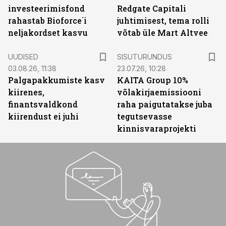
investeerimisfond
Redgate Capitali
rahastab Bioforce´i
juhtimisest, tema rolli
neljakordset kasvu
võtab üle Mart Altvee
ST
UUDISED
SISUTURUNDUS
03.08.26, 11:38
23.07.26, 10:28
Palgapakkumiste kasv
KAITA Group 10%
kiirenes,
võlakirjaemissiooni
finantsvaldkond
raha paigutatakse juba
kiirendust ei juhi
tegutsevasse
kinnisvaraprojekti