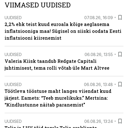
VIIMASED UUDISED
UUDISED
07.08.26, 16:09
2,2% ehk teist kuud euroala kõige aeglasema
inflatsiooniga maa! Sügisel on siiski oodata Eesti
inflatsiooni kiirenemist
UUDISED
06.08.26, 13:55
Valeria Kiisk taandub Redgate Capitali
juhtimisest, tema rolli võtab üle Mart Altvee
UUDISED
06.08.26, 13:48
Töötleva tööstuse maht langes viiendat kuud
järjest. Eamets: “Teeb murelikuks.” Mertsina:
“Kindlustunne näitab paranemist”
UUDISED
06.08.26, 13:24
Telia ja LHV tõid turule Telia erakliente