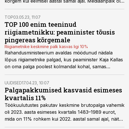
kõrgem kui eelmisel aastal samal ajal. Mediaanpalk oli
samal ajal 1424 eurot. Reaalpalk oli tänavu esimeses
kvartalis 1443 eurot ehk 3,2% väiksem kui mullu.
TOP
03.05.23, 11:07
TOP 100 enim teeninud
riigiametnikku: peaminister tõusis
pingereas kõrgemale
Riigiametnike keskmine palk kasvas ligi 10%
Rahandusministeerium avaldas möödunud nädala
lõpus riigiametnike palgad, kus peaminister Kaja Kallas
on oma palga poolest kolmandal kohal, samas
möödunud aastal oli Kallas alles 11. kohal.
UUDISED
17.04.23, 10:07
Palgapakkumised kasvasid esimeses
kvartalis 11%
Töökuulutustes pakutav keskmine brutopalga vahemik
oli 2023. aasta esimeses kvartalis 1483–1989 eurot,
mida on 11% rohkem kui 2022. aastal samal ajal, näitab
tööportaali CVKeskus.ee statistika.