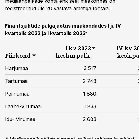
mediaanpalkade kohta ehk seal maakonnas on
registreeritud üle 20 vastava ametiga töötaja.
Finantsjuhtide palgajaotus maakondades I ja IV
kvartalis 2022 ja I kvartalis 2023:
I kv 2022
IV kv 2
Piirkond
keskm.palk
kesk.p
Harjumaa
3 517
Tartumaa
2 743
Pärnumaa
1 880
Lääne-Virumaa
1 833
Idu- Virumaa
2 683