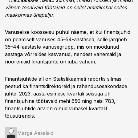
* Mediaanpalk näitab summat, millest rohkem ja millest
vähem teenivaid töötajaid on sellel ametikohal selles
maakonnas ühepalju.
Vanuselise koosseisu puhul näeme, et kui finantsjuhid
on peamiselt vanuses 45–54-aastased, selle järgneb
35–44-aastaste vanusegrupp, mis on möödunud
aastaga võrreldes kasvanud, nendest vanemaid ja
nooremaid finantsjuhte on juba vähem.
Finantsjuhtide all on Statistikaameti raportis silmas
peetud ka finantsdirektoreid ja rahandusosakondade
juhte. 2023. aasta esimese kvartali seisuga oli
finantsjuhina töötavaid mehi 650 ning naisi 783,
finantsjuhtide arv on olnud viimasel kvartalil
tõusutrendis.
Marge Aasalaid