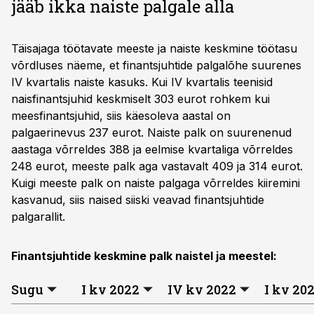
jääb ikka naiste palgale alla
Täisajaga töötavate meeste ja naiste keskmine töötasu
võrdluses näeme, et finantsjuhtide palgalõhe suurenes
IV kvartalis naiste kasuks. Kui IV kvartalis teenisid
naisfinantsjuhid keskmiselt 303 eurot rohkem kui
meesfinantsjuhid, siis käesoleva aastal on
palgaerinevus 237 eurot. Naiste palk on suurenenud
aastaga võrreldes 388 ja eelmise kvartaliga võrreldes
248 eurot, meeste palk aga vastavalt 409 ja 314 eurot.
Kuigi meeste palk on naiste palgaga võrreldes kiiremini
kasvanud, siis naised siiski veavad finantsjuhtide
palgarallit.
Finantsjuhtide keskmine palk naistel ja meestel:
Sugu
I kv 2022
IV kv 2022
I kv 20