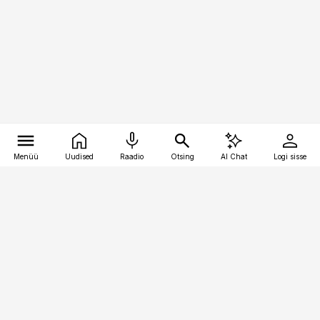
Menüü
Uudised
Raadio
Otsing
AI Chat
Logi sisse
Vana-Lõuna 39/1, 19094 Tallinn
(+372) 667 0111
finantsuudised@finantsuudised.ee