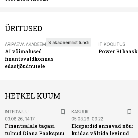
ÜRITUSED
8 akadeemilist tundi
ÄRIPÄEVA AKADEEMIA
IT KOOLITUS
AI võimalused
Power BI baask
finantsvaldkonnas
edasijõudnutele
HETKEL KUUM
INTERVJUU
KASULIK
03.08.26, 14:17
05.08.26, 09:22
Finantsalale tagasi
Eksperdid annavad nõu:
tulnud Diana Paakspuu:
kuidas vältida levinud