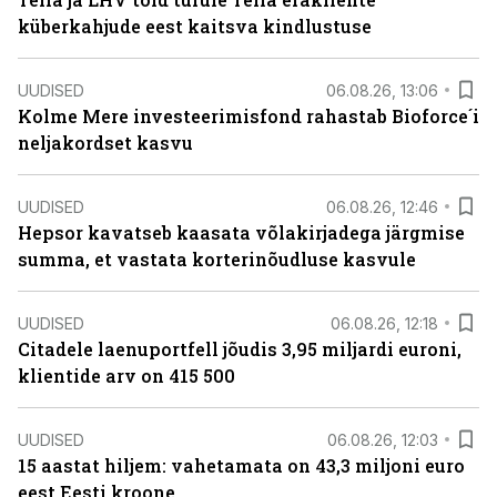
küberkahjude eest kaitsva kindlustuse
UUDISED
06.08.26, 13:06
Kolme Mere investeerimisfond rahastab Bioforce´i
neljakordset kasvu
UUDISED
06.08.26, 12:46
Hepsor kavatseb kaasata võlakirjadega järgmise
summa, et vastata korterinõudluse kasvule
UUDISED
06.08.26, 12:18
Citadele laenuportfell jõudis 3,95 miljardi euroni,
klientide arv on 415 500
UUDISED
06.08.26, 12:03
15 aastat hiljem: vahetamata on 43,3 miljoni euro
eest Eesti kroone