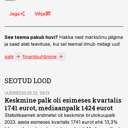
Jaga
Vihja
See teema pakub huvi?
Hakka neid märksõnu jälgima
ja saad alati teavituse, kui sel teemal ilmub midagi uut!
palk
finantsjuhtimine
SEOTUD LOOD
UUDISED
25.05.23, 09:13
Keskmine palk oli esimeses kvartalis
1741 eurot, mediaanpalk 1424 eurot
Statistikaameti andmetel oli keskmine brutokuupalk
2023. aasta esimeses kvartalis 1741 eurot ehk 13,3%