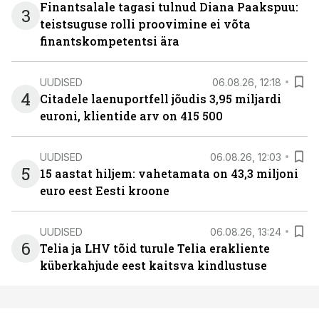
Finantsalale tagasi tulnud Diana Paakspuu:
3
teistsuguse rolli proovimine ei võta
finantskompetentsi ära
UUDISED
06.08.26, 12:18
4
Citadele laenuportfell jõudis 3,95 miljardi
euroni, klientide arv on 415 500
UUDISED
06.08.26, 12:03
5
15 aastat hiljem: vahetamata on 43,3 miljoni
euro eest Eesti kroone
UUDISED
06.08.26, 13:24
6
Telia ja LHV tõid turule Telia erakliente
küberkahjude eest kaitsva kindlustuse