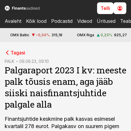
Telli
Avaleht
Kõik lood
Podcastid
Videod
Üritused
Teab
OMX Baltic
−0,04
%
315,18
OMX Riga
0,23
%
925,27
cebook
cebook
Tagasi
Twitter)
Twitter)
PALK
06.06.23, 09:10
Palgaraport 2023 I kv: meeste
kedIn
kedIn
palk tõusis enam, aga jääb
ail
ail
siiski naisfinantsjuhtide
k
k
palgale alla
Finantsjuhtide keskmine palk kasvas esimesel
kvartalil 278 eurot. Palgakasv on suurem pigem