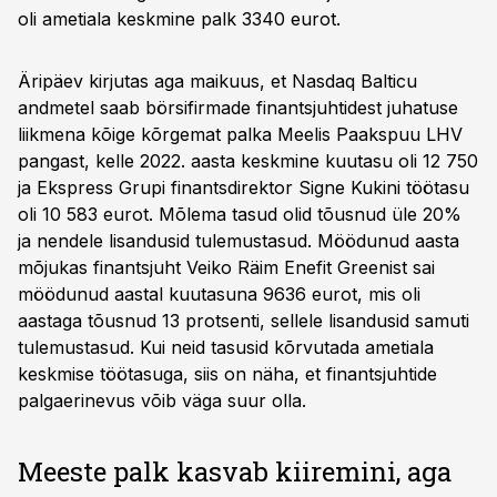
oli ametiala keskmine palk 3340 eurot.
Äripäev kirjutas aga maikuus, et Nasdaq Balticu
andmetel saab börsifirmade finantsjuhtidest juhatuse
liikmena kõige kõrgemat palka Meelis Paakspuu LHV
pangast, kelle 2022. aasta keskmine kuutasu oli 12 750
ja Ekspress Grupi finantsdirektor Signe Kukini töötasu
oli 10 583 eurot. Mõlema tasud olid tõusnud üle 20%
ja nendele lisandusid tulemustasud. Möödunud aasta
mõjukas finantsjuht Veiko Räim Enefit Greenist sai
möödunud aastal kuutasuna 9636 eurot, mis oli
aastaga tõusnud 13 protsenti, sellele lisandusid samuti
tulemustasud. Kui neid tasusid kõrvutada ametiala
keskmise töötasuga, siis on näha, et finantsjuhtide
palgaerinevus võib väga suur olla.
Meeste palk kasvab kiiremini, aga