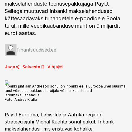
makselahenduste teenusepakkujaga PayU.
Sellega muutuvad Inbanki makselahendused
kättesaadavaks tuhandetele e-poodidele Poola
turul, mille veebikaubanduse maht on 9 miljardit
eurot aastas.
Finantsuudised.ee
Jaga
Salvesta
Vihja
Inbanki juht Jan Andresoo sõnul on Inbanki eelis Euroopa ühel suurimal
turul võimalus pakkuda tarbijale võimalikult lihtsaid
järelmaksulahendusi.
Foto:
Andras Kralla
PayU Euroopa, Lähis-Ida ja Aafrika regiooni
strateegiajuhi Michal Kuchta sõnul pakub Inbank
makselahendusi, mis eristuvad kohalike