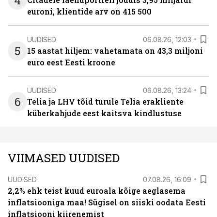
4
euroni, klientide arv on 415 500
UUDISED
06.08.26, 12:03
5
15 aastat hiljem: vahetamata on 43,3 miljoni
euro eest Eesti kroone
UUDISED
06.08.26, 13:24
6
Telia ja LHV tõid turule Telia erakliente
küberkahjude eest kaitsva kindlustuse
VIIMASED UUDISED
UUDISED
07.08.26, 16:09
2,2% ehk teist kuud euroala kõige aeglasema
inflatsiooniga maa! Sügisel on siiski oodata Eesti
inflatsiooni kiirenemist