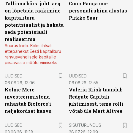
Tallinna börsi juht: aeg
Coop Panga uue
on lõpetada rääkimine
personalijuhina alustas
kapitalituru
Pirkko Saar
potentsiaalist ja hakata
seda potentsiaali
realiseerima
Suurus loeb. Kolm lihtsat
ettepanekut Eesti kapitalituru
rahvusvahelisele kapitalile
piisavasse mõõtu viimiseks
UUDISED
UUDISED
06.08.26, 13:06
06.08.26, 13:55
Kolme Mere
Valeria Kiisk taandub
investeerimisfond
Redgate Capitali
rahastab Bioforce´i
juhtimisest, tema rolli
neljakordset kasvu
võtab üle Mart Altvee
ST
UUDISED
SISUTURUNDUS
03.08.26, 11:38
28.07.26, 12:09