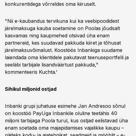
konkurentidega võrreldes oma kiiruselt.
"Nii e-kaubandus tervikuna kui ka veebipoodidest
järelmaksuga kauba soetamine on Poolas jõudsalt
kasvamas ning kaupmehed otsivad üha enam
partnereid, kes suudavad pakkuda kiiret ja tõhusat
järelmaksuvõimalust. Koostöös Inbankiga suudame
laiendada oma klientidele pakutavat teenuseportfelli ja
seeläbi tarbijale lisandväärtust pakkuda,"
kommenteeris Kuchta.'
Sihikul miljonid ostjad
Inbanki grupi juhatuse esimehe Jan Andresoo sõnul
on koostöö PayUga Inbankile oluline teetähis 40
miljoni tarbijaga Poola turul, kus ostjad eelistavad üha
enam soetada oma majapidamises vajalikke kaupu –
näiteks kodu- ja aiatehnikat, seadmeid ja mööblit – e-