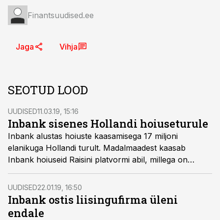
Finantsuudised.ee
Jaga
Vihja
SEOTUD LOOD
UUDISED
11.03.19, 15:16
Inbank sisenes Hollandi hoiuseturule
Inbank alustas hoiuste kaasamisega 17 miljoni
elanikuga Hollandi turult. Madalmaadest kaasab
Inbank hoiuseid Raisini platvormi abil, millega on
varem edukalt hoiuseid kogunud ka Saksamaalt ja
Austriast.
UUDISED
22.01.19, 16:50
Inbank ostis liisingufirma üleni
endale