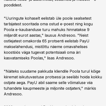
poodidest.
"Uuringute kohaselt eelistab üle poole sealsetest
tarbijatest sooritada oma ostud e-poest ning kogu
Poola e-kaubanduse turu mahuks hinnatakse 9
miljardit eurot aastas," lausus Andresoo. "Neist
ostlejatest omakorda 65 protsenti eelistab PayU
makselahendusi, mistõttu näeme omavahelises
koostöös väga tugevat potentsiaali oma äri
kasvatamiseks Poolas," lisas Andresoo.
"Näiteks suudame pakkuda kliendile Poola turul kõige
kiiremat isikutuvastuse protsessi ja seeläbi hoida kokku
ostjate aega. PayU abil saame selle võimaluse viia
tuhandete kaupmeeste ja miljonite ostjateni," märkis
Andresoo.