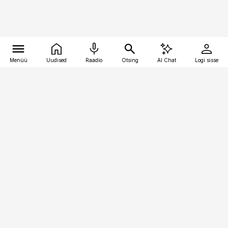
Menüü
Uudised
Raadio
Otsing
AI Chat
Logi sisse
Vana-Lõuna 39/1, 19094 Tallinn
(+372) 667 0111
finantsuudised@finantsuudised.ee
Telli
Reklaam
Firmast