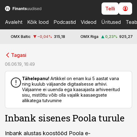
Telli
Avaleht
Kõik lood
Podcastid
Videod
Üritused
Teab
OMX Baltic
−0,04
%
315,18
OMX Riga
0,23
%
925,27
cebook
cebook
Tagasi
Twitter)
Twitter)
06.06.19, 16:49
kedIn
kedIn
Tähelepanu!
Artikkel on enam kui 5 aastat vana
ning kuulub väljaande digitaalsesse arhiivi.
ail
ail
Väljaanne ei uuenda ega kaasajasta arhiveeritud
sisu, mistõttu võib olla vajalik kaasaegsete
k
k
allikatega tutvumine
Inbank sisenes Poola turule
Inbank alustas koostööd Poola e-