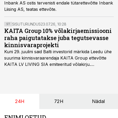
Inbank AS ostis tervenisti endale tütarettevõtte Inbank
Liising AS, teatas ettevõte.
SISUTURUNDUS
23.07.26, 10:28
ST
KAITA Group 10% võlakirjaemissiooni
raha paigutatakse juba tegutsevasse
kinnisvaraprojekti
Kuni 29. juulini said Balti investorid märkida Leedu ühe
suurima kinnisvaraarendaja KAITA Group ettevõtte
KAITA LV LIVING SIA emiteeritud võlakirju.
Kaheaastased võlakirjad pakuvad 10% aastast intressi
ja minimaalne investeerimissumma on 1000 eurot.
24H
72H
Nädal
ENIMLOETUD