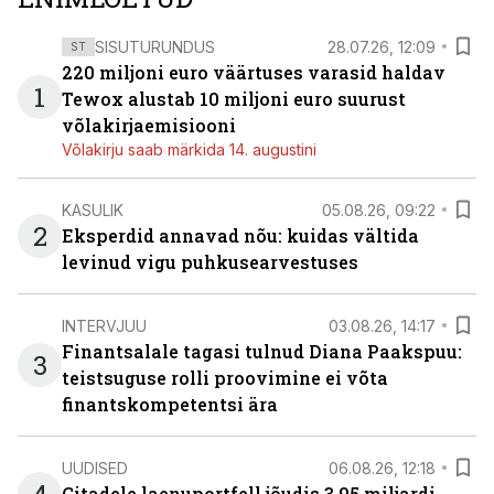
SISUTURUNDUS
28.07.26, 12:09
ST
220 miljoni euro väärtuses varasid haldav
1
Tewox alustab 10 miljoni euro suurust
võlakirjaemisiooni
Võlakirju saab märkida 14. augustini
KASULIK
05.08.26, 09:22
2
Eksperdid annavad nõu: kuidas vältida
levinud vigu puhkusearvestuses
INTERVJUU
03.08.26, 14:17
Finantsalale tagasi tulnud Diana Paakspuu:
3
teistsuguse rolli proovimine ei võta
finantskompetentsi ära
UUDISED
06.08.26, 12:18
Citadele laenuportfell jõudis 3,95 miljardi