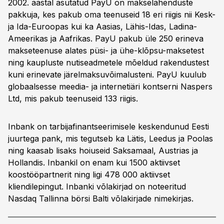
2002. aastal asutatud PayU on makselahenduste
pakkuja, kes pakub oma teenuseid 18 eri riigis nii Kesk-
ja Ida-Euroopas kui ka Aasias, Lähis-Idas, Ladina-
Ameerikas ja Aafrikas. PayU pakub üle 250 erineva
makseteenuse alates püsi- ja ühe-klõpsu-maksetest
ning kaupluste nutiseadmetele mõeldud rakendustest
kuni erinevate järelmaksuvõimalusteni. PayU kuulub
globaalsesse meedia- ja internetiäri kontserni Naspers
Ltd, mis pakub teenuseid 133 riigis.
Inbank on tarbijafinantseerimisele keskendunud Eesti
juurtega pank, mis tegutseb ka Lätis, Leedus ja Poolas
ning kaasab lisaks hoiuseid Saksamaal, Austrias ja
Hollandis. Inbankil on enam kui 1500 aktiivset
koostööpartnerit ning ligi 478 000 aktiivset
kliendilepingut. Inbanki võlakirjad on noteeritud
Nasdaq Tallinna börsi Balti võlakirjade nimekirjas.