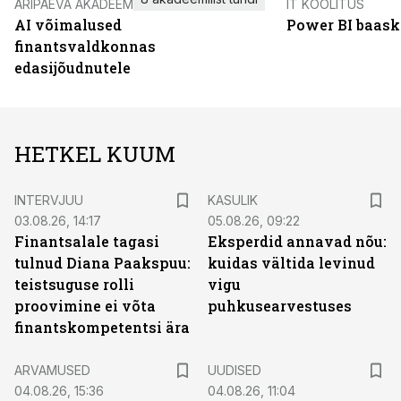
ÄRIPÄEVA AKADEEMIA
IT KOOLITUS
AI võimalused
Power BI baask
finantsvaldkonnas
edasijõudnutele
HETKEL KUUM
INTERVJUU
KASULIK
03.08.26, 14:17
05.08.26, 09:22
Finantsalale tagasi
Eksperdid annavad nõu:
tulnud Diana Paakspuu:
kuidas vältida levinud
teistsuguse rolli
vigu
proovimine ei võta
puhkusearvestuses
finantskompetentsi ära
ARVAMUSED
UUDISED
04.08.26, 15:36
04.08.26, 11:04