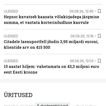
UUDISED
06.08.26, 12:46
Hepsor kavatseb kaasata võlakirjadega järgmise
summa, et vastata korterinõudluse kasvule
UUDISED
06.08.26, 12:18
Citadele laenuportfell jõudis 3,95 miljardi euroni,
klientide arv on 415 500
UUDISED
06.08.26, 12:03
15 aastat hiljem: vahetamata on 43,3 miljoni euro
eest Eesti kroone
ÜRITUSED
8 akadeemilist tundi