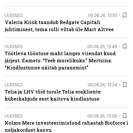
UUDISED
06.08.26, 13:55
Valeria Kiisk taandub Redgate Capitali
juhtimisest, tema rolli võtab üle Mart Altvee
UUDISED
06.08.26, 13:48
Töötleva tööstuse maht langes viiendat kuud
järjest. Eamets: “Teeb murelikuks.” Mertsina:
“Kindlustunne näitab paranemist”
UUDISED
06.08.26, 13:24
Telia ja LHV tõid turule Telia erakliente
küberkahjude eest kaitsva kindlustuse
UUDISED
06.08.26, 13:06
Kolme Mere investeerimisfond rahastab Bioforce´i
neljakordset kasvu