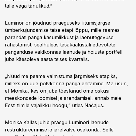
talle väga tänulikud.”
Luminor on jõudnud praeguseks liitumisjärgse
ümberkujundamise teise etapi lõppu, mille raames
parandati panga kasumlikkust ja laenutegevuse
rahastamist, sealhulgas tasakaalustati ettevõtete
panganduse valdkonnas laenude ja hoiuste portfell
juba käesoleva aasta teises kvartalis.
„Nüüd me peame valmistuma järgmiseks etapiks,
milleks on uue põlvkonna panga ehitamine. Ma usun,
et Monika, kes on juba tõestanud oma oskusi
meeskondade loomisel ja arendamisel, annab meie
Eesti tiimile vajalikku hoogu,” ütles Načajus.
Monika Kallas juhib praegu Luminori laenude
restruktureerimise ja järelvalve osakonda. Selle