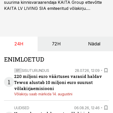
suurima kinnisvaraarendaja KAITA Group ettevõtte
KAITA LV LIVING SIA emiteeritud võlakirju.
Kaheaastased võlakirjad pakuvad 10% aastast intressi
ja minimaalne investeerimissumma on 1000 eurot.
24H
72H
Nädal
ENIMLOETUD
SISUTURUNDUS
28.07.26, 12:09
ST
220 miljoni euro väärtuses varasid haldav
1
Tewox alustab 10 miljoni euro suurust
võlakirjaemisiooni
Võlakirju saab märkida 14. augustini
UUDISED
06.08.26, 12:46