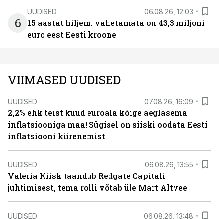
UUDISED
06.08.26, 12:03
6
15 aastat hiljem: vahetamata on 43,3 miljoni
euro eest Eesti kroone
VIIMASED UUDISED
UUDISED
07.08.26, 16:09
2,2% ehk teist kuud euroala kõige aeglasema
inflatsiooniga maa! Sügisel on siiski oodata Eesti
inflatsiooni kiirenemist
UUDISED
06.08.26, 13:55
Valeria Kiisk taandub Redgate Capitali
juhtimisest, tema rolli võtab üle Mart Altvee
UUDISED
06.08.26, 13:48