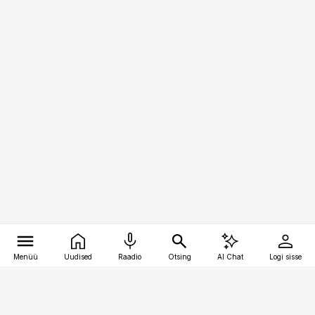
Menüü
Uudised
Raadio
Otsing
AI Chat
Logi sisse