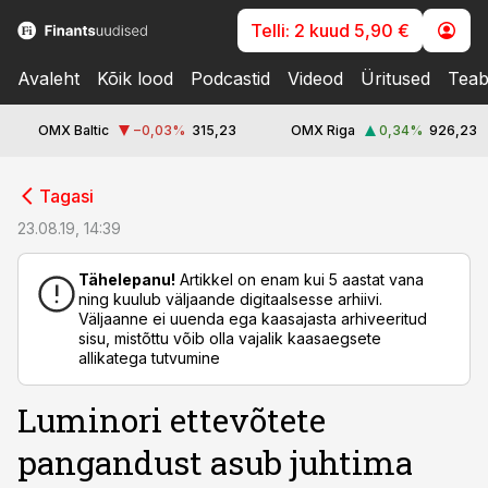
Telli: 2 kuud 5,90 €
Avaleht
Kõik lood
Podcastid
Videod
Üritused
Teab
OMX Baltic
−0,03
%
315,23
OMX Riga
0,34
%
926,23
cebook
cebook
Tagasi
Twitter)
Twitter)
23.08.19, 14:39
kedIn
kedIn
Tähelepanu!
Artikkel on enam kui 5 aastat vana
ning kuulub väljaande digitaalsesse arhiivi.
ail
ail
Väljaanne ei uuenda ega kaasajasta arhiveeritud
sisu, mistõttu võib olla vajalik kaasaegsete
k
k
allikatega tutvumine
Luminori ettevõtete
pangandust asub juhtima