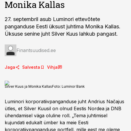
Monika Kallas
27. septembril asub Luminori ettevõtete
panganduse Eesti üksust juhtima Monika Kallas.
Üksuse senine juht Silver Kuus lahkub pangast.
Finantsuudised.ee
Jaga
Salvesta
Vihja
Silver Kuus ja Monika Kallas
Foto:
Luminor Bank
Luminori korporatiivpanganduse juht Andrius Načajus
ütles, et Silver Kuusil on olnud Eestis Nordea ja DNB
ühendamisel väga oluline roll. „Tema juhtimisel
kujundati edukalt ümber ka meie Eesti
korporatiivpanganduse portfell, mille eest me oleme