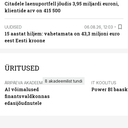
Citadele laenuportfell jõudis 3,95 miljardi euroni,
klientide arv on 415 500
UUDISED
06.08.26, 12:03
15 aastat hiljem: vahetamata on 43,3 miljoni euro
eest Eesti kroone
ÜRITUSED
8 akadeemilist tundi
ÄRIPÄEVA AKADEEMIA
IT KOOLITUS
AI võimalused
Power BI baask
finantsvaldkonnas
edasijõudnutele