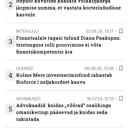
Hepsor kavatseb kaasata võlakirjadega
2
järgmise summa, et vastata korterinõudluse
kasvule
INTERVJUU
03.08.26, 14:17
Finantsalale tagasi tulnud Diana Paakspuu:
3
teistsuguse rolli proovimine ei võta
finantskompetentsi ära
UUDISED
06.08.26, 13:06
4
Kolme Mere investeerimisfond rahastab
Bioforce´i neljakordset kasvu
ARVAMUSED
18.07.24, 12:33
Advokaadid: kuidas „võõrad“ osaühingu
5
omanikeringi pääsevad ja kuidas seda
takistada