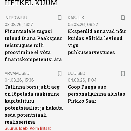
HETKEL KUUM
INTERVJUU
KASULIK
03.08.26, 14:17
05.08.26, 09:22
Finantsalale tagasi
Eksperdid annavad nõu:
tulnud Diana Paakspuu:
kuidas vältida levinud
teistsuguse rolli
vigu
proovimine ei võta
puhkusearvestuses
finantskompetentsi ära
ARVAMUSED
UUDISED
04.08.26, 15:36
04.08.26, 11:04
Tallinna börsi juht: aeg
Coop Panga uue
on lõpetada rääkimine
personalijuhina alustas
kapitalituru
Pirkko Saar
potentsiaalist ja hakata
seda potentsiaali
realiseerima
Suurus loeb. Kolm lihtsat