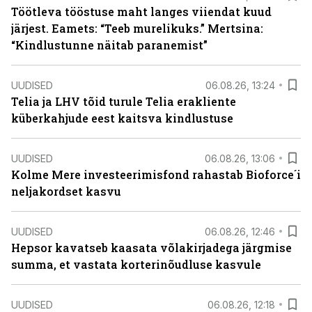
Töötleva tööstuse maht langes viiendat kuud
järjest. Eamets: “Teeb murelikuks.” Mertsina:
“Kindlustunne näitab paranemist”
UUDISED
06.08.26, 13:24
Telia ja LHV tõid turule Telia erakliente
küberkahjude eest kaitsva kindlustuse
UUDISED
06.08.26, 13:06
Kolme Mere investeerimisfond rahastab Bioforce´i
neljakordset kasvu
UUDISED
06.08.26, 12:46
Hepsor kavatseb kaasata võlakirjadega järgmise
summa, et vastata korterinõudluse kasvule
UUDISED
06.08.26, 12:18