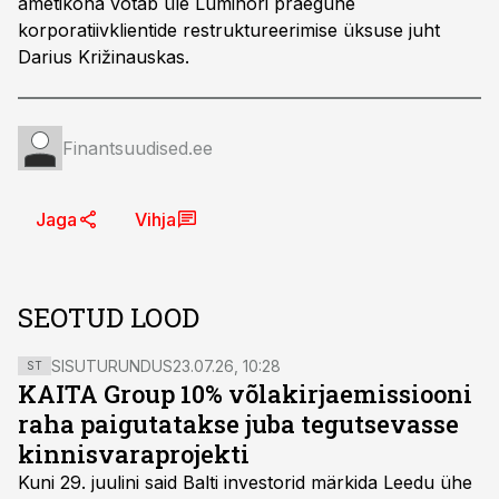
ametikoha võtab üle Luminori praegune
korporatiivklientide restruktureerimise üksuse juht
Darius Križinauskas.
Finantsuudised.ee
Jaga
Vihja
SEOTUD LOOD
SISUTURUNDUS
23.07.26, 10:28
ST
KAITA Group 10% võlakirjaemissiooni
raha paigutatakse juba tegutsevasse
kinnisvaraprojekti
Kuni 29. juulini said Balti investorid märkida Leedu ühe