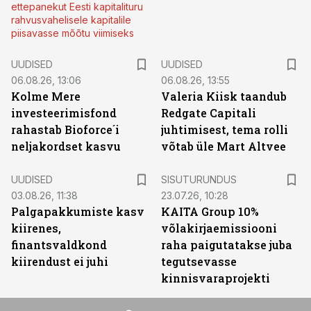
ettepanekut Eesti kapitalituru
rahvusvahelisele kapitalile
piisavasse mõõtu viimiseks
UUDISED
UUDISED
06.08.26, 13:06
06.08.26, 13:55
Kolme Mere
Valeria Kiisk taandub
investeerimisfond
Redgate Capitali
rahastab Bioforce´i
juhtimisest, tema rolli
neljakordset kasvu
võtab üle Mart Altvee
ST
UUDISED
SISUTURUNDUS
03.08.26, 11:38
23.07.26, 10:28
Palgapakkumiste kasv
KAITA Group 10%
kiirenes,
võlakirjaemissiooni
finantsvaldkond
raha paigutatakse juba
kiirendust ei juhi
tegutsevasse
kinnisvaraprojekti