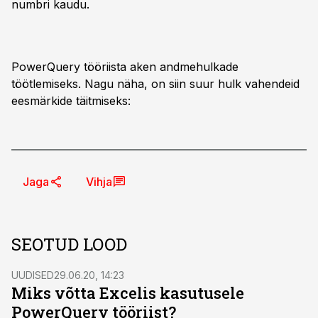
numbri kaudu.
PowerQuery tööriista aken andmehulkade
töötlemiseks. Nagu näha, on siin suur hulk vahendeid
eesmärkide täitmiseks:
Jaga
Vihja
SEOTUD LOOD
UUDISED
29.06.20, 14:23
Miks võtta Excelis kasutusele
PowerQuery tööriist?