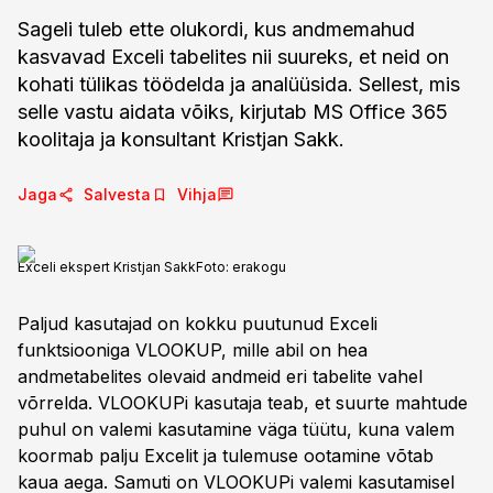
Sageli tuleb ette olukordi, kus andmemahud
kasvavad Exceli tabelites nii suureks, et neid on
kohati tülikas töödelda ja analüüsida. Sellest, mis
selle vastu aidata võiks, kirjutab MS Office 365
koolitaja ja konsultant Kristjan Sakk.
Jaga
Salvesta
Vihja
Exceli ekspert Kristjan Sakk
Foto:
erakogu
Paljud kasutajad on kokku puutunud Exceli
funktsiooniga VLOOKUP, mille abil on hea
andmetabelites olevaid andmeid eri tabelite vahel
võrrelda. VLOOKUPi kasutaja teab, et suurte mahtude
puhul on valemi kasutamine väga tüütu, kuna valem
koormab palju Excelit ja tulemuse ootamine võtab
kaua aega. Samuti on VLOOKUPi valemi kasutamisel