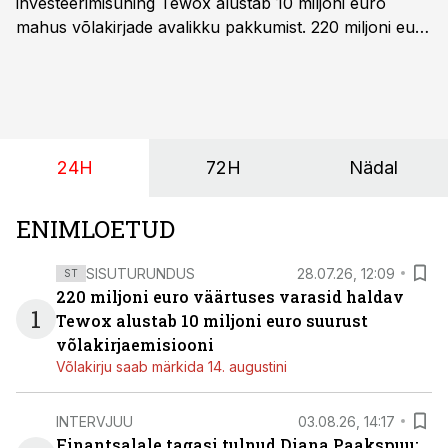
investeerimisühing Tewox alustab 10 miljoni euro
mahus võlakirjade avalikku pakkumist. 220 miljoni euro
suurust kaubanduskinnisvara portfelli haldav äriühing
pakub Baltimaade investoritele 8% aastatootlust
(intressi), võlakirjade märkimine kestab kuni 14.
augustini.
24H
72H
Nädal
ENIMLOETUD
SISUTURUNDUS
28.07.26, 12:09
ST
220 miljoni euro väärtuses varasid haldav
1
Tewox alustab 10 miljoni euro suurust
võlakirjaemisiooni
Võlakirju saab märkida 14. augustini
INTERVJUU
03.08.26, 14:17
Finantsalale tagasi tulnud Diana Paakspuu: