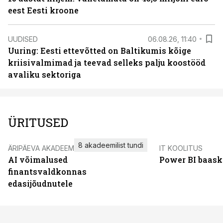
eest Eesti kroone
UUDISED
06.08.26, 11:40
Uuring: Eesti ettevõtted on Baltikumis kõige
kriisivalmimad ja teevad selleks palju koostööd
avaliku sektoriga
ÜRITUSED
8 akadeemilist tundi
ÄRIPÄEVA AKADEEMIA
IT KOOLITUS
AI võimalused
Power BI baask
finantsvaldkonnas
edasijõudnutele