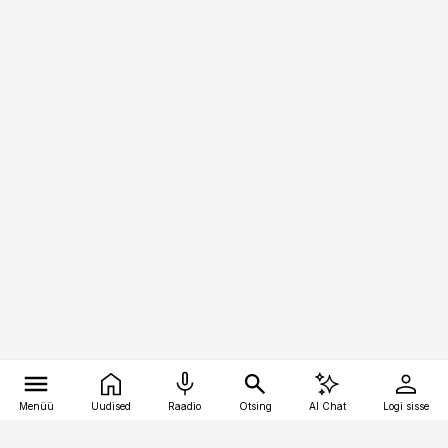
Menüü
Uudised
Raadio
Otsing
AI Chat
Logi sisse