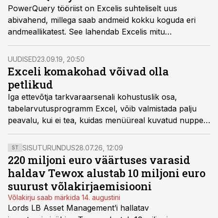
PowerQuery tööriist on Excelis suhteliselt uus
abivahend, millega saab andmeid kokku koguda eri
andmeallikatest. See lahendab Excelis mitu
probleemset olukorda, mida funktsioon VLOOKUP ei
suuda.
UUDISED
23.09.19, 20:50
Exceli komakohad võivad olla
petlikud
Iga ettevõtja tarkvaraarsenali kohustuslik osa,
tabelarvutusprogramm Excel, võib valmistada palju
peavalu, kui ei tea, kuidas menüüreal kuvatud nuppe
õigesti kasutada.
SISUTURUNDUS
28.07.26, 12:09
ST
220 miljoni euro väärtuses varasid
haldav Tewox alustab 10 miljoni euro
suurust võlakirjaemisiooni
Võlakirju saab märkida 14. augustini
Lords LB Asset Management’i hallatav