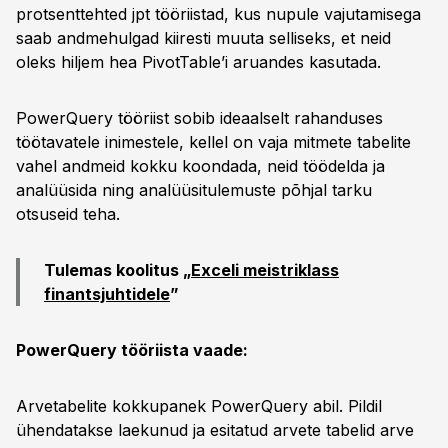
protsenttehted jpt tööriistad, kus nupule vajutamisega
saab andmehulgad kiiresti muuta selliseks, et neid
oleks hiljem hea PivotTable’i aruandes kasutada.
PowerQuery tööriist sobib ideaalselt rahanduses
töötavatele inimestele, kellel on vaja mitmete tabelite
vahel andmeid kokku koondada, neid töödelda ja
analüüsida ning analüüsitulemuste põhjal tarku
otsuseid teha.
Tulemas koolitus „
Exceli meistriklass
finantsjuhtidele
”
PowerQuery tööriista vaade:
Arvetabelite kokkupanek PowerQuery abil. Pildil
ühendatakse laekunud ja esitatud arvete tabelid arve