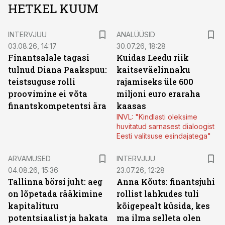
HETKEL KUUM
INTERVJUU
ANALÜÜSID
03.08.26, 14:17
30.07.26, 18:28
Finantsalale tagasi
Kuidas Leedu riik
tulnud Diana Paakspuu:
kaitseväelinnaku
teistsuguse rolli
rajamiseks üle 600
proovimine ei võta
miljoni euro eraraha
finantskompetentsi ära
kaasas
INVL: "Kindlasti oleksime
huvitatud sarnasest dialoogist
Eesti valitsuse esindajatega"
ARVAMUSED
INTERVJUU
04.08.26, 15:36
23.07.26, 12:28
Tallinna börsi juht: aeg
Anna Kõuts: finantsjuhi
on lõpetada rääkimine
rollist lahkudes tuli
kapitalituru
kõigepealt küsida, kes
potentsiaalist ja hakata
ma ilma selleta olen