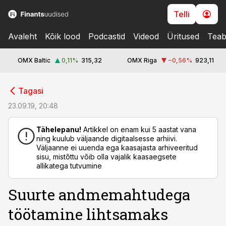
Telli
Avaleht
Kõik lood
Podcastid
Videod
Üritused
Teab
OMX Baltic
0,11
%
315,32
OMX Riga
−0,56
%
923,11
cebook
cebook
Tagasi
Twitter)
Twitter)
23.09.19, 20:48
kedIn
kedIn
Tähelepanu!
Artikkel on enam kui 5 aastat vana
ning kuulub väljaande digitaalsesse arhiivi.
ail
ail
Väljaanne ei uuenda ega kaasajasta arhiveeritud
sisu, mistõttu võib olla vajalik kaasaegsete
k
k
allikatega tutvumine
Suurte andmemahtudega
töötamine lihtsamaks