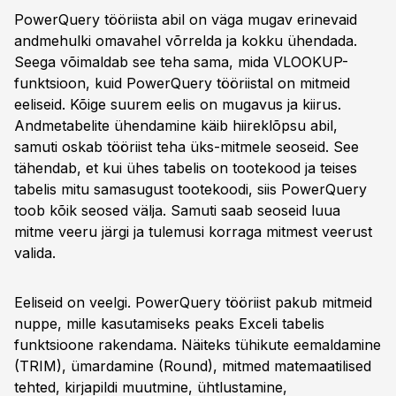
PowerQuery tööriista abil on väga mugav erinevaid
andmehulki omavahel võrrelda ja kokku ühendada.
Seega võimaldab see teha sama, mida VLOOKUP-
funktsioon, kuid PowerQuery tööriistal on mitmeid
eeliseid. Kõige suurem eelis on mugavus ja kiirus.
Andmetabelite ühendamine käib hiireklõpsu abil,
samuti oskab tööriist teha üks-mitmele seoseid. See
tähendab, et kui ühes tabelis on tootekood ja teises
tabelis mitu samasugust tootekoodi, siis PowerQuery
toob kõik seosed välja. Samuti saab seoseid luua
mitme veeru järgi ja tulemusi korraga mitmest veerust
valida.
Eeliseid on veelgi. PowerQuery tööriist pakub mitmeid
nuppe, mille kasutamiseks peaks Exceli tabelis
funktsioone rakendama. Näiteks tühikute eemaldamine
(TRIM), ümardamine (Round), mitmed matemaatilised
tehted, kirjapildi muutmine, ühtlustamine,