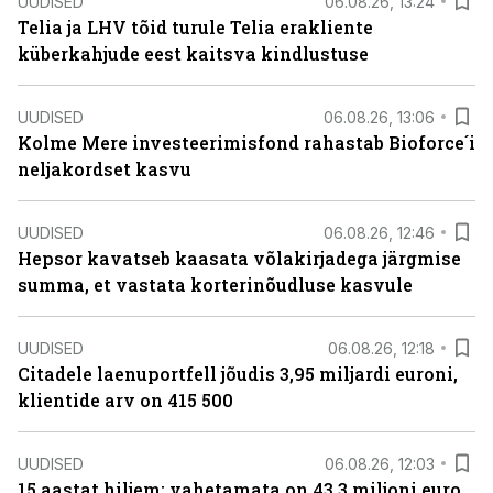
UUDISED
06.08.26, 13:24
Telia ja LHV tõid turule Telia erakliente
küberkahjude eest kaitsva kindlustuse
UUDISED
06.08.26, 13:06
Kolme Mere investeerimisfond rahastab Bioforce´i
neljakordset kasvu
UUDISED
06.08.26, 12:46
Hepsor kavatseb kaasata võlakirjadega järgmise
summa, et vastata korterinõudluse kasvule
UUDISED
06.08.26, 12:18
Citadele laenuportfell jõudis 3,95 miljardi euroni,
klientide arv on 415 500
UUDISED
06.08.26, 12:03
15 aastat hiljem: vahetamata on 43,3 miljoni euro