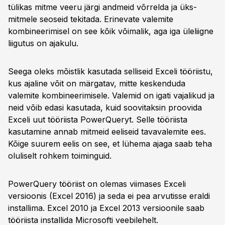
tülikas mitme veeru järgi andmeid võrrelda ja üks-
mitmele seoseid tekitada. Erinevate valemite
kombineerimisel on see kõik võimalik, aga iga üleliigne
liigutus on ajakulu.
Seega oleks mõistlik kasutada selliseid Exceli tööriistu,
kus ajaline võit on märgatav, mitte keskenduda
valemite kombineerimisele. Valemid on igati vajalikud ja
neid võib edasi kasutada, kuid soovitaksin proovida
Exceli uut tööriista PowerQueryt. Selle tööriista
kasutamine annab mitmeid eeliseid tavavalemite ees.
Kõige suurem eelis on see, et lühema ajaga saab teha
oluliselt rohkem toiminguid.
PowerQuery tööriist on olemas viimases Exceli
versioonis (Excel 2016) ja seda ei pea arvutisse eraldi
installima. Excel 2010 ja Excel 2013 versioonile saab
tööriista installida Microsofti veebilehelt.