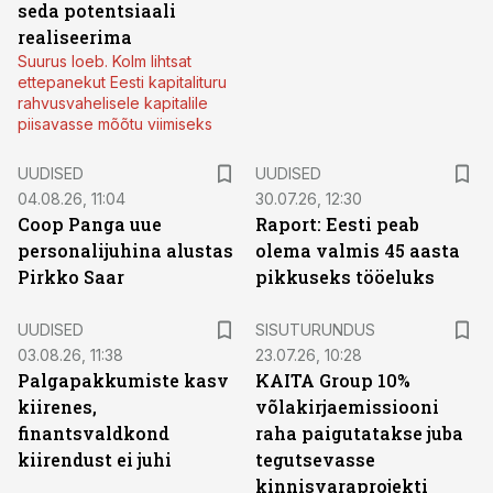
seda potentsiaali
realiseerima
Suurus loeb. Kolm lihtsat
ettepanekut Eesti kapitalituru
rahvusvahelisele kapitalile
piisavasse mõõtu viimiseks
UUDISED
UUDISED
04.08.26, 11:04
30.07.26, 12:30
Coop Panga uue
Raport: Eesti peab
personalijuhina alustas
olema valmis 45 aasta
Pirkko Saar
pikkuseks tööeluks
ST
UUDISED
SISUTURUNDUS
03.08.26, 11:38
23.07.26, 10:28
Palgapakkumiste kasv
KAITA Group 10%
kiirenes,
võlakirjaemissiooni
finantsvaldkond
raha paigutatakse juba
kiirendust ei juhi
tegutsevasse
kinnisvaraprojekti