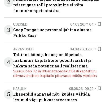
2
teistsuguse rolli proovimine ei võta
finantskompetentsi ära
UUDISED
04.08.26, 11:04
3
Coop Panga uue personalijuhina alustas
Pirkko Saar
ARVAMUSED
04.08.26, 15:36
Tallinna börsi juht: aeg on lõpetada
rääkimine kapitalituru potentsiaalist ja
4
hakata seda potentsiaali realiseerima
Suurus loeb. Kolm lihtsat ettepanekut Eesti kapitalituru
rahvusvahelisele kapitalile piisavasse mõõtu viimiseks
KASULIK
05.08.26, 09:22
5
Eksperdid annavad nõu: kuidas vältida
levinud vigu puhkusearvestuses