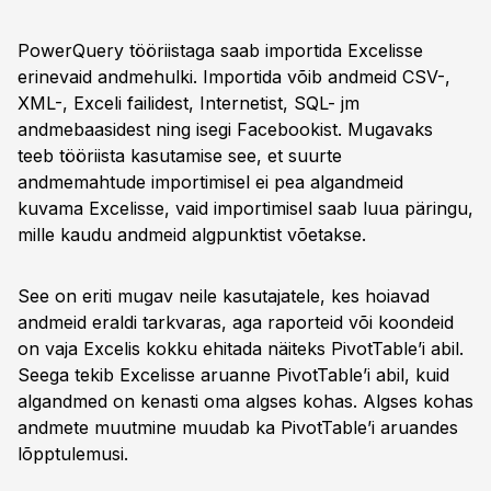
PowerQuery tööriistaga saab importida Excelisse
erinevaid andmehulki. Importida võib andmeid CSV-,
XML-, Exceli failidest, Internetist, SQL- jm
andmebaasidest ning isegi Facebookist. Mugavaks
teeb tööriista kasutamise see, et suurte
andmemahtude importimisel ei pea algandmeid
kuvama Excelisse, vaid importimisel saab luua päringu,
mille kaudu andmeid algpunktist võetakse.
See on eriti mugav neile kasutajatele, kes hoiavad
andmeid eraldi tarkvaras, aga raporteid või koondeid
on vaja Excelis kokku ehitada näiteks PivotTable’i abil.
Seega tekib Excelisse aruanne PivotTable’i abil, kuid
algandmed on kenasti oma algses kohas. Algses kohas
andmete muutmine muudab ka PivotTable’i aruandes
lõpptulemusi.