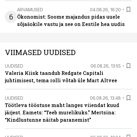
ARVAMUSED
04.08.26, 16:20
6
Ökonomist: Soome majandus pidas uuele
sõjašokile vastu ja see on Eestile hea uudis
VIIMASED UUDISED
UUDISED
06.08.26, 13:55
Valeria Kiisk taandub Redgate Capitali
juhtimisest, tema rolli võtab üle Mart Altvee
UUDISED
06.08.26, 13:48
Töötleva tööstuse maht langes viiendat kuud
järjest. Eamets: “Teeb murelikuks.” Mertsina:
“Kindlustunne näitab paranemist”