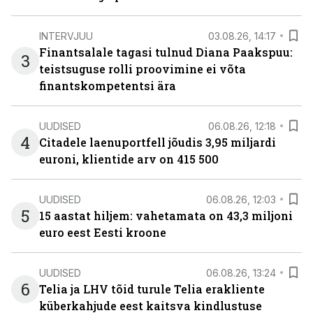
INTERVJUU
03.08.26, 14:17
Finantsalale tagasi tulnud Diana Paakspuu:
3
teistsuguse rolli proovimine ei võta
finantskompetentsi ära
UUDISED
06.08.26, 12:18
4
Citadele laenuportfell jõudis 3,95 miljardi
euroni, klientide arv on 415 500
UUDISED
06.08.26, 12:03
5
15 aastat hiljem: vahetamata on 43,3 miljoni
euro eest Eesti kroone
UUDISED
06.08.26, 13:24
6
Telia ja LHV tõid turule Telia erakliente
küberkahjude eest kaitsva kindlustuse