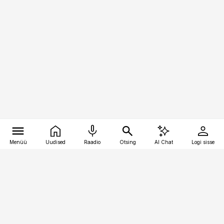
Menüü
Uudised
Raadio
Otsing
AI Chat
Logi sisse
Vana-Lõuna 39/1, 19094 Tallinn