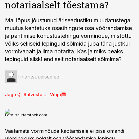
notariaalselt tõestama?
Mai lõpus jõustunud äriseadustiku muudatustega
muutus kehtetuks osaühingute osa võõrandamise
ja pantimise kohustustehingu vorminõue, mistõttu
võiks selliseid lepinguid sõlmida juba täna justkui
vormivabalt ja ilma notarita. Kas ja miks peaks
lepinguid siiski endiselt notariaalselt sõlmima?
Finantsuudised.ee
Jaga
Salvesta
Vihja
Foto:
shutterstock.com
Vaatamata vorminõude kaotamisele ei piisa omandi
üleminekuks pelgalt osa võõrandamise lepingu