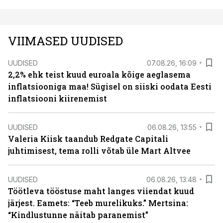
VIIMASED UUDISED
UUDISED
07.08.26, 16:09
2,2% ehk teist kuud euroala kõige aeglasema
inflatsiooniga maa! Sügisel on siiski oodata Eesti
inflatsiooni kiirenemist
UUDISED
06.08.26, 13:55
Valeria Kiisk taandub Redgate Capitali
juhtimisest, tema rolli võtab üle Mart Altvee
UUDISED
06.08.26, 13:48
Töötleva tööstuse maht langes viiendat kuud
järjest. Eamets: “Teeb murelikuks.” Mertsina:
“Kindlustunne näitab paranemist”