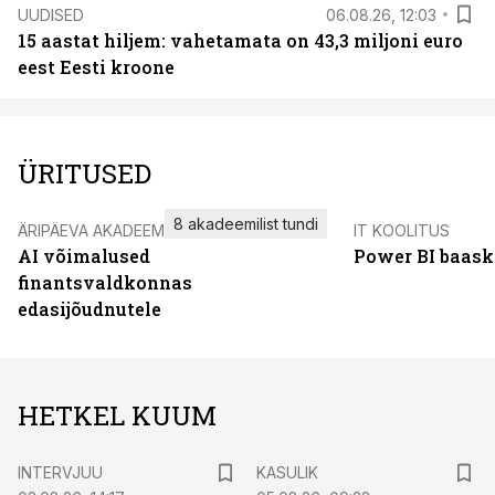
UUDISED
06.08.26, 12:03
15 aastat hiljem: vahetamata on 43,3 miljoni euro
eest Eesti kroone
ÜRITUSED
8 akadeemilist tundi
ÄRIPÄEVA AKADEEMIA
IT KOOLITUS
AI võimalused
Power BI baask
finantsvaldkonnas
edasijõudnutele
HETKEL KUUM
INTERVJUU
KASULIK