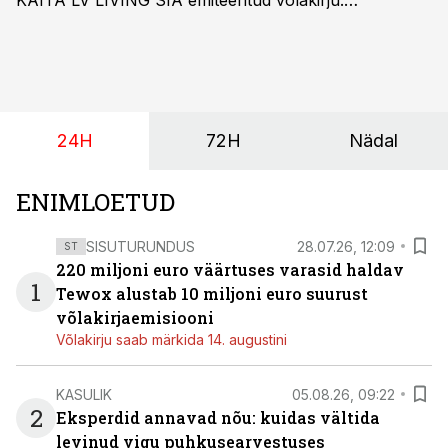
KAITA LV LIVING SIA emiteeritud võlakirju.
Kaheaastased võlakirjad pakuvad 10% aastast intressi
ja minimaalne investeerimissumma on 1000 eurot.
24H
72H
Nädal
ENIMLOETUD
SISUTURUNDUS
28.07.26, 12:09
ST
220 miljoni euro väärtuses varasid haldav
1
Tewox alustab 10 miljoni euro suurust
võlakirjaemisiooni
Võlakirju saab märkida 14. augustini
KASULIK
05.08.26, 09:22
2
Eksperdid annavad nõu: kuidas vältida
levinud vigu puhkusearvestuses