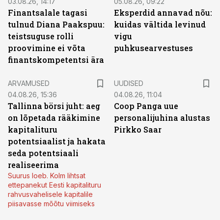
03.08.26, 14:17
05.08.26, 09:22
Finantsalale tagasi
Eksperdid annavad nõu:
tulnud Diana Paakspuu:
kuidas vältida levinud
teistsuguse rolli
vigu
proovimine ei võta
puhkusearvestuses
finantskompetentsi ära
ARVAMUSED
UUDISED
04.08.26, 15:36
04.08.26, 11:04
Tallinna börsi juht: aeg
Coop Panga uue
on lõpetada rääkimine
personalijuhina alustas
kapitalituru
Pirkko Saar
potentsiaalist ja hakata
seda potentsiaali
realiseerima
Suurus loeb. Kolm lihtsat
ettepanekut Eesti kapitalituru
rahvusvahelisele kapitalile
piisavasse mõõtu viimiseks