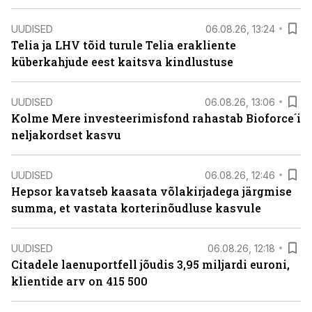
UUDISED
06.08.26, 13:24
Telia ja LHV tõid turule Telia erakliente
küberkahjude eest kaitsva kindlustuse
UUDISED
06.08.26, 13:06
Kolme Mere investeerimisfond rahastab Bioforce´i
neljakordset kasvu
UUDISED
06.08.26, 12:46
Hepsor kavatseb kaasata võlakirjadega järgmise
summa, et vastata korterinõudluse kasvule
UUDISED
06.08.26, 12:18
Citadele laenuportfell jõudis 3,95 miljardi euroni,
klientide arv on 415 500