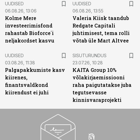
UUDISED
UUDISED
06.08.26, 13:06
06.08.26, 13:55
Kolme Mere
Valeria Kiisk taandub
investeerimisfond
Redgate Capitali
rahastab Bioforce´i
juhtimisest, tema rolli
neljakordset kasvu
võtab üle Mart Altvee
ST
UUDISED
SISUTURUNDUS
03.08.26, 11:38
23.07.26, 10:28
Palgapakkumiste kasv
KAITA Group 10%
kiirenes,
võlakirjaemissiooni
finantsvaldkond
raha paigutatakse juba
kiirendust ei juhi
tegutsevasse
kinnisvaraprojekti