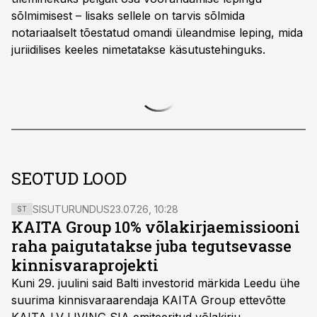
sõlmimisest – lisaks sellele on tarvis sõlmida
notariaalselt tõestatud omandi üleandmise leping, mida
juriidilises keeles nimetatakse käsutustehinguks.
SEOTUD LOOD
SISUTURUNDUS
23.07.26, 10:28
ST
KAITA Group 10% võlakirjaemissiooni
raha paigutatakse juba tegutsevasse
kinnisvaraprojekti
Kuni 29. juulini said Balti investorid märkida Leedu ühe
suurima kinnisvaraarendaja KAITA Group ettevõtte