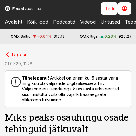
Telli
Avaleht
Kõik lood
Podcastid
Videod
Üritused
Teab
OMX Baltic
−0,04
%
315,18
OMX Riga
0,23
%
925,27
cebook
Tagasi
Twitter)
01.07.20, 11:28
kedIn
Tähelepanu!
Artikkel on enam kui 5 aastat vana
ning kuulub väljaande digitaalsesse arhiivi.
ail
Väljaanne ei uuenda ega kaasajasta arhiveeritud
sisu, mistõttu võib olla vajalik kaasaegsete
k
allikatega tutvumine
Miks peaks osaühingu osade
tehinguid jätkuvalt