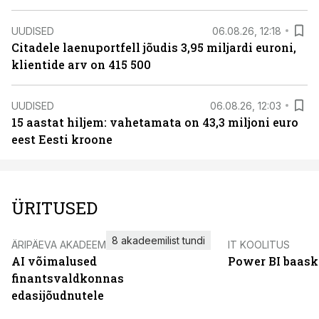
UUDISED
06.08.26, 12:18
Citadele laenuportfell jõudis 3,95 miljardi euroni,
klientide arv on 415 500
UUDISED
06.08.26, 12:03
15 aastat hiljem: vahetamata on 43,3 miljoni euro
eest Eesti kroone
ÜRITUSED
8 akadeemilist tundi
ÄRIPÄEVA AKADEEMIA
IT KOOLITUS
AI võimalused
Power BI baask
finantsvaldkonnas
edasijõudnutele