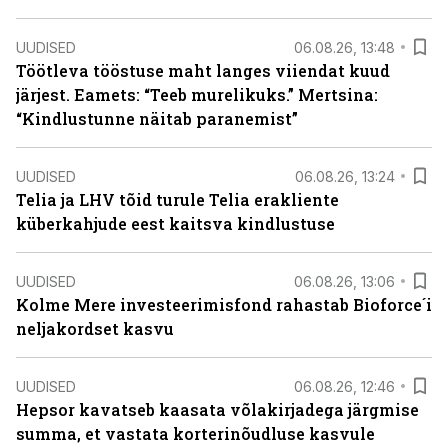
UUDISED
06.08.26, 13:48
Töötleva tööstuse maht langes viiendat kuud
järjest. Eamets: “Teeb murelikuks.” Mertsina:
“Kindlustunne näitab paranemist”
UUDISED
06.08.26, 13:24
Telia ja LHV tõid turule Telia erakliente
küberkahjude eest kaitsva kindlustuse
UUDISED
06.08.26, 13:06
Kolme Mere investeerimisfond rahastab Bioforce´i
neljakordset kasvu
UUDISED
06.08.26, 12:46
Hepsor kavatseb kaasata võlakirjadega järgmise
summa, et vastata korterinõudluse kasvule