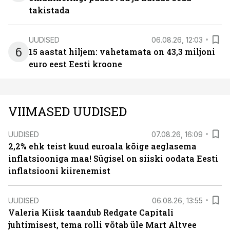
takistada
UUDISED
06.08.26, 12:03
6
15 aastat hiljem: vahetamata on 43,3 miljoni
euro eest Eesti kroone
VIIMASED UUDISED
UUDISED
07.08.26, 16:09
2,2% ehk teist kuud euroala kõige aeglasema
inflatsiooniga maa! Sügisel on siiski oodata Eesti
inflatsiooni kiirenemist
UUDISED
06.08.26, 13:55
Valeria Kiisk taandub Redgate Capitali
juhtimisest, tema rolli võtab üle Mart Altvee