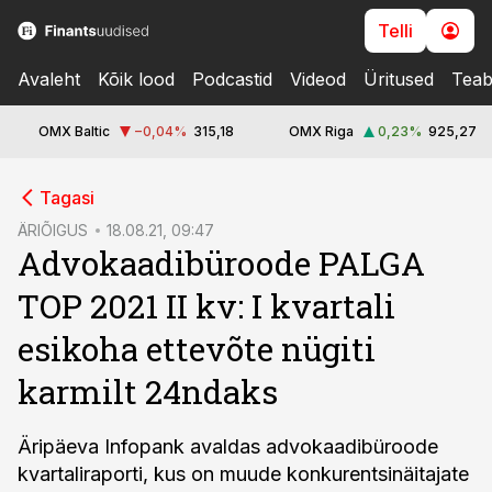
Telli
Avaleht
Kõik lood
Podcastid
Videod
Üritused
Teab
OMX Baltic
−0,04
%
315,18
OMX Riga
0,23
%
925,27
cebook
Tagasi
Twitter)
ÄRIÕIGUS
18.08.21, 09:47
Advokaadibüroode PALGA
kedIn
TOP 2021 II kv: I kvartali
ail
esikoha ettevõte nügiti
k
karmilt 24ndaks
Äripäeva Infopank avaldas advokaadibüroode
kvartaliraporti, kus on muude konkurentsinäitajate