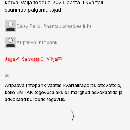
kõrval välja toodud 2021. aasta II kvartali
suurimad palgamaksjad.
Daisy Pello, finantsuudised.ee juht
Äripäeva Infopank
Jaga
Salvesta
Vihja
Äripäeva Infopank vaatas kvartaliraportis ettevõtteid,
kelle EMTAK tegevusalaks oli märgitud advokaatide ja
advokaadibüroode tegevus.