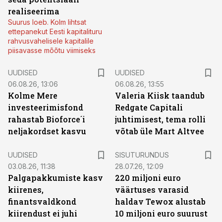
realiseerima
Suurus loeb. Kolm lihtsat
ettepanekut Eesti kapitalituru
rahvusvahelisele kapitalile
piisavasse mõõtu viimiseks
UUDISED
UUDISED
06.08.26, 13:06
06.08.26, 13:55
Kolme Mere
Valeria Kiisk taandub
investeerimisfond
Redgate Capitali
rahastab Bioforce´i
juhtimisest, tema rolli
neljakordset kasvu
võtab üle Mart Altvee
ST
UUDISED
SISUTURUNDUS
03.08.26, 11:38
28.07.26, 12:09
Palgapakkumiste kasv
220 miljoni euro
kiirenes,
väärtuses varasid
finantsvaldkond
haldav Tewox alustab
kiirendust ei juhi
10 miljoni euro suurust