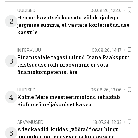
UUDISED
06.08.26, 12:46
Hepsor kavatseb kaasata võlakirjadega
2
järgmise summa, et vastata korterinõudluse
kasvule
INTERVJUU
03.08.26, 14:17
Finantsalale tagasi tulnud Diana Paakspuu:
3
teistsuguse rolli proovimine ei võta
finantskompetentsi ära
UUDISED
06.08.26, 13:06
4
Kolme Mere investeerimisfond rahastab
Bioforce´i neljakordset kasvu
ARVAMUSED
18.07.24, 12:33
Advokaadid: kuidas „võõrad“ osaühingu
5
omanikeringi pääsevad ja kuidas seda