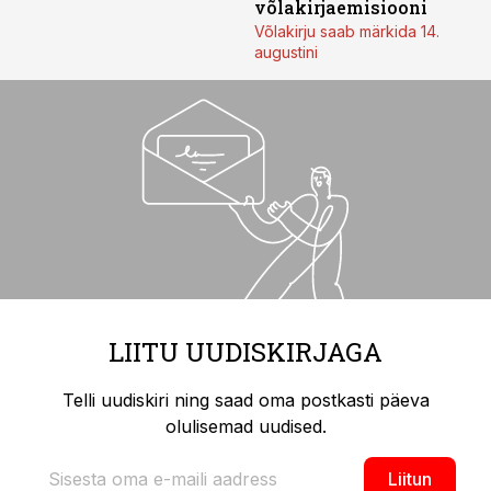
võlakirjaemisiooni
Võlakirju saab märkida 14.
augustini
LIITU UUDISKIRJAGA
Telli uudiskiri ning saad oma postkasti päeva
olulisemad uudised.
Liitun