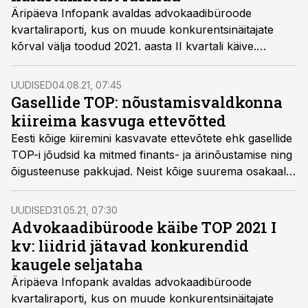
Äripäeva Infopank avaldas advokaadibüroode
kvartaliraporti, kus on muude konkurentsinäitajate
kõrval välja toodud 2021. aasta II kvartali käive.
Taaskord selgub, et kolm suuremat advokaadibürood
jätavad konkurendid nii käibe kui töötajate arvu
UUDISED
04.08.21, 07:45
poolest kaugele seljataha.
Gasellide TOP: nõustamisvaldkonna
kiireima kasvuga ettevõtted
Eesti kõige kiiremini kasvavate ettevõtete ehk gasellide
TOP-i jõudsid ka mitmed finants- ja ärinõustamise ning
õigusteenuse pakkujad. Neist kõige suurema osakaalu
said ärinõustamise valdkonna ettevõtted, kelle hulka
kuulub rohkelt investeeringuid haldavaid ettevõtteid.
UUDISED
31.05.21, 07:30
Advokaadibüroode käibe TOP 2021 I
kv: liidrid jätavad konkurendid
kaugele seljataha
Äripäeva Infopank avaldas advokaadibüroode
kvartaliraporti, kus on muude konkurentsinäitajate