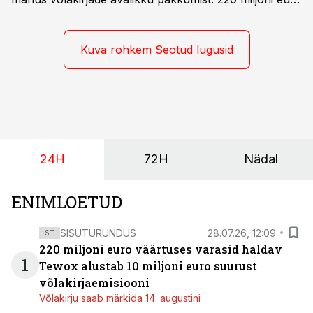
suurust kaubanduskinnisvara portfelli haldav äriühing
pakub Baltimaade investoritele 8% aastatootlust
(intressi), võlakirjade märkimine kestab kuni 14.
Kuva rohkem Seotud lugusid
augustini.
24H
72H
Nädal
ENIMLOETUD
SISUTURUNDUS
28.07.26, 12:09
ST
220 miljoni euro väärtuses varasid haldav
1
Tewox alustab 10 miljoni euro suurust
võlakirjaemisiooni
Võlakirju saab märkida 14. augustini