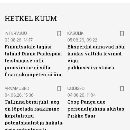
HETKEL KUUM
INTERVJUU
KASULIK
03.08.26, 14:17
05.08.26, 09:22
Finantsalale tagasi
Eksperdid annavad nõu:
tulnud Diana Paakspuu:
kuidas vältida levinud
teistsuguse rolli
vigu
proovimine ei võta
puhkusearvestuses
finantskompetentsi ära
ARVAMUSED
UUDISED
04.08.26, 15:36
04.08.26, 11:04
Tallinna börsi juht: aeg
Coop Panga uue
on lõpetada rääkimine
personalijuhina alustas
kapitalituru
Pirkko Saar
potentsiaalist ja hakata
seda potentsiaali