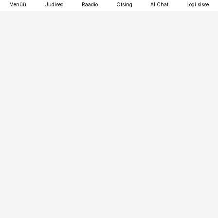
Menüü
Uudised
Raadio
Otsing
AI Chat
Logi sisse
Vana-Lõuna 39/1, 19094 Tallinn
(+372) 667 0111
finantsuudised@finantsuudised.ee
Telli
Reklaam
Firmast
Sisu kasutamisõigused
Ajakirjaniku
eetikakoodeks
Üldtingimused
Privaatsustingimused
Küpsiste poliitika
KKK
Eesti Meediaettevõtete
Eelistuste haldamine