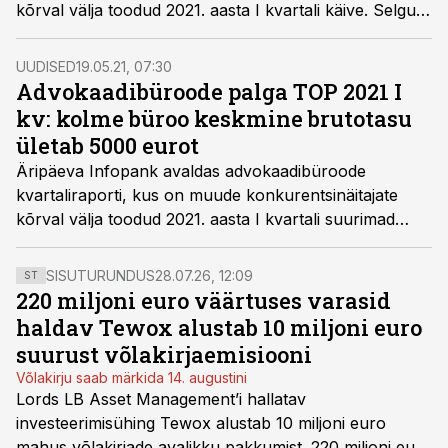
kõrval välja toodud 2021. aasta I kvartali käive. Selgub,
et kolm suuremat advokaadibürood jätavad
konkurendid nii käibe kui töötajate arvu poolest
UUDISED
19.05.21, 07:30
kaugele seljataha.
Advokaadibüroode palga TOP 2021 I
kv: kolme büroo keskmine brutotasu
ületab 5000 eurot
Äripäeva Infopank avaldas advokaadibüroode
kvartaliraporti, kus on muude konkurentsinäitajate
kõrval välja toodud 2021. aasta I kvartali suurimad
palgamaksjad.
SISUTURUNDUS
28.07.26, 12:09
ST
220 miljoni euro väärtuses varasid
haldav Tewox alustab 10 miljoni euro
suurust võlakirjaemisiooni
Võlakirju saab märkida 14. augustini
Lords LB Asset Management’i hallatav
investeerimisühing Tewox alustab 10 miljoni euro
mahus võlakirjade avalikku pakkumist. 220 miljoni euro