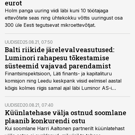
eurot
Holm panga uuring viidi läbi kuni 10 töötajaga
ettevõtete seas ning ühtekokku võttis uuringust osa
300 üle Eesti tegutsevat mikroettevõtjat.
UUDISED
25.08.21, 07:50
Balti riikide järelevalveasutused:
Luminori rahapesu tõkestamise
süsteemid vajavad parendamist
Finantsinspektsioon, Läti finants- ja kapitalituru
komisjon ning Leedu keskpank viisid eelmisel aastal
kõigis kolmes riigis samal ajal läbi Luminor AS-i
kohapealsed kontrollid.
UUDISED
20.08.21, 07:40
Küünlatehase välja ostnud soomlane
plaanib konkurendi ostu
Kui soomlane Harri Aaltonen partnerilt küünlatehast