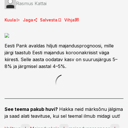
Rasmus Kattai
Kuula
Jaga
Salvesta
Vihja
Eesti Pank avaldas hiljuti majandusprognoosi, mille
järgi taastub Eesti majandus koroonakriisist väga
kiiresti. Selle aasta oodatav kasv on suurusjärgus 5–
8% ja järgmisel aastal 4–5%.
See teema pakub huvi?
Hakka neid märksõnu jälgima
ja saad alati teavituse, kui sel teemal ilmub midagi uut!