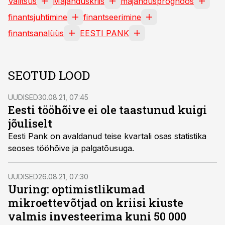
Valitsus
Majanduskriis
majandusprognoos
finantsjuhtimine
finantseerimine
finantsanalüüs
EESTI PANK
SEOTUD LOOD
UUDISED
30.08.21, 07:45
Eesti tööhõive ei ole taastunud kuigi
jõuliselt
Eesti Pank on avaldanud teise kvartali osas statistika
seoses tööhõive ja palgatõusuga.
UUDISED
26.08.21, 07:30
Uuring: optimistlikumad
mikroettevõtjad on kriisi kiuste
valmis investeerima kuni 50 000