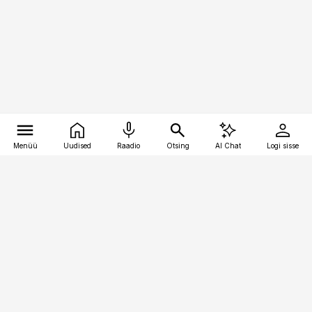
Menüü
Uudised
Raadio
Otsing
AI Chat
Logi sisse
Vana-Lõuna 39/1, 19094 Tallinn
(+372) 667 0111
finantsuudised@finantsuudised.ee