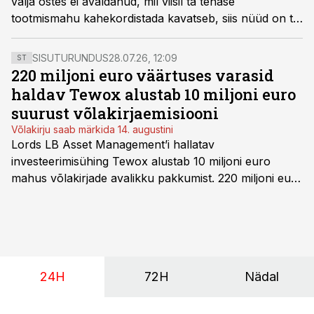
välja ostes ei avaldanud, mil viisil ta tehase
tootmismahu kahekordistada kavatseb, siis nüüd on ta
avameelsem – järgmine hüpe tuleb konkurendi ostuga.
SISUTURUNDUS
28.07.26, 12:09
ST
220 miljoni euro väärtuses varasid
haldav Tewox alustab 10 miljoni euro
suurust võlakirjaemisiooni
Võlakirju saab märkida 14. augustini
Lords LB Asset Management’i hallatav
investeerimisühing Tewox alustab 10 miljoni euro
mahus võlakirjade avalikku pakkumist. 220 miljoni euro
suurust kaubanduskinnisvara portfelli haldav äriühing
pakub Baltimaade investoritele 8% aastatootlust
(intressi), võlakirjade märkimine kestab kuni 14.
augustini.
24H
72H
Nädal