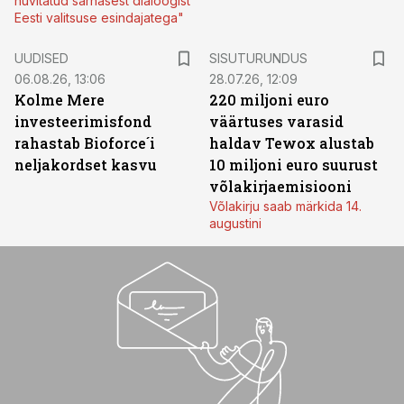
huvitatud sarnasest dialoogist
Eesti valitsuse esindajatega"
ST
UUDISED
SISUTURUNDUS
06.08.26, 13:06
28.07.26, 12:09
Kolme Mere
220 miljoni euro
investeerimisfond
väärtuses varasid
rahastab Bioforce´i
haldav Tewox alustab
neljakordset kasvu
10 miljoni euro suurust
võlakirjaemisiooni
Võlakirju saab märkida 14.
augustini