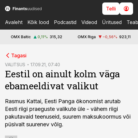
Telli
Avaleht
Kõik lood
Podcastid
Videod
Üritused
Teab
OMX Baltic
0,11
%
315,32
OMX Riga
−0,56
%
923,11
cebook
Tagasi
Twitter)
VALITSUS
17.09.21, 07:40
Eestil on ainult kolm väga
kedIn
ebameeldivat valikut
ail
k
Rasmus Kattai, Eesti Panga ökonomist arutab
Eesti riigi praeguste valikute üle - vähem riigi
pakutavaid teenuseid, suurem maksukoormus või
püsivalt suurenev võlg.