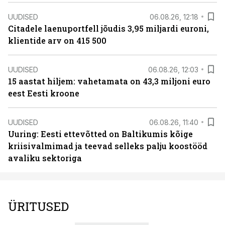
UUDISED
06.08.26, 12:18
Citadele laenuportfell jõudis 3,95 miljardi euroni,
klientide arv on 415 500
UUDISED
06.08.26, 12:03
15 aastat hiljem: vahetamata on 43,3 miljoni euro
eest Eesti kroone
UUDISED
06.08.26, 11:40
Uuring: Eesti ettevõtted on Baltikumis kõige
kriisivalmimad ja teevad selleks palju koostööd
avaliku sektoriga
ÜRITUSED