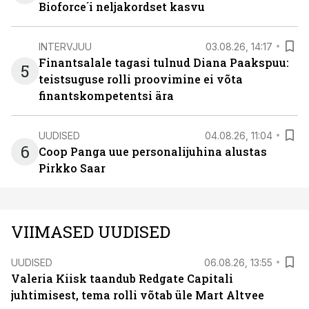
Bioforce´i neljakordset kasvu
INTERVJUU
03.08.26, 14:17
Finantsalale tagasi tulnud Diana Paakspuu:
5
teistsuguse rolli proovimine ei võta
finantskompetentsi ära
UUDISED
04.08.26, 11:04
6
Coop Panga uue personalijuhina alustas
Pirkko Saar
VIIMASED UUDISED
UUDISED
06.08.26, 13:55
Valeria Kiisk taandub Redgate Capitali
juhtimisest, tema rolli võtab üle Mart Altvee