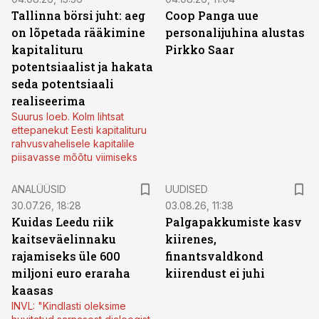
Tallinna börsi juht: aeg
Coop Panga uue
on lõpetada rääkimine
personalijuhina alustas
kapitalituru
Pirkko Saar
potentsiaalist ja hakata
seda potentsiaali
realiseerima
Suurus loeb. Kolm lihtsat
ettepanekut Eesti kapitalituru
rahvusvahelisele kapitalile
piisavasse mõõtu viimiseks
ANALÜÜSID
UUDISED
30.07.26, 18:28
03.08.26, 11:38
Kuidas Leedu riik
Palgapakkumiste kasv
kaitseväelinnaku
kiirenes,
rajamiseks üle 600
finantsvaldkond
miljoni euro eraraha
kiirendust ei juhi
kaasas
INVL: "Kindlasti oleksime