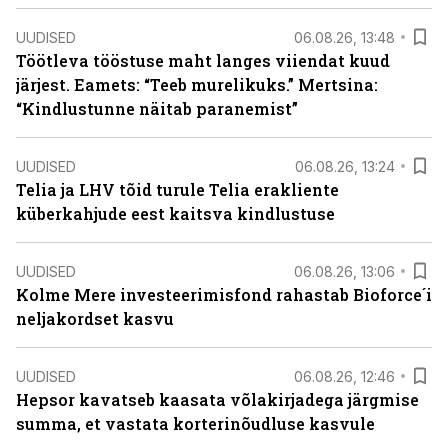
UUDISED
06.08.26, 13:48
Töötleva tööstuse maht langes viiendat kuud
järjest. Eamets: “Teeb murelikuks.” Mertsina:
“Kindlustunne näitab paranemist”
UUDISED
06.08.26, 13:24
Telia ja LHV tõid turule Telia erakliente
küberkahjude eest kaitsva kindlustuse
UUDISED
06.08.26, 13:06
Kolme Mere investeerimisfond rahastab Bioforce´i
neljakordset kasvu
UUDISED
06.08.26, 12:46
Hepsor kavatseb kaasata võlakirjadega järgmise
summa, et vastata korterinõudluse kasvule