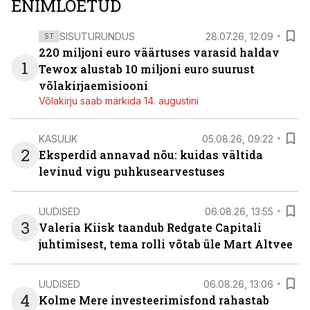
ENIMLOETUD
SISUTURUNDUS
28.07.26, 12:09
ST
220 miljoni euro väärtuses varasid haldav
1
Tewox alustab 10 miljoni euro suurust
võlakirjaemisiooni
Võlakirju saab märkida 14. augustini
KASULIK
05.08.26, 09:22
2
Eksperdid annavad nõu: kuidas vältida
levinud vigu puhkusearvestuses
UUDISED
06.08.26, 13:55
3
Valeria Kiisk taandub Redgate Capitali
juhtimisest, tema rolli võtab üle Mart Altvee
UUDISED
06.08.26, 13:06
4
Kolme Mere investeerimisfond rahastab