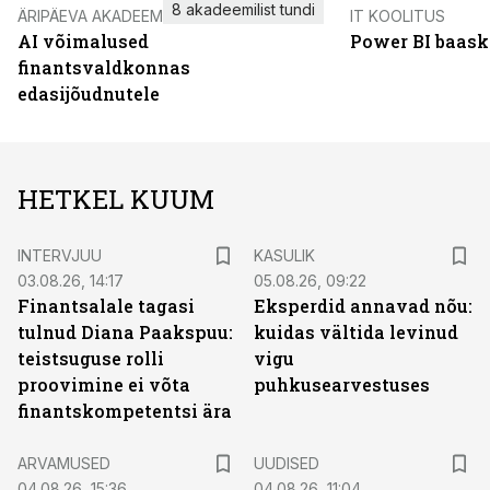
8 akadeemilist tundi
ÄRIPÄEVA AKADEEMIA
IT KOOLITUS
AI võimalused
Power BI baask
finantsvaldkonnas
edasijõudnutele
HETKEL KUUM
INTERVJUU
KASULIK
03.08.26, 14:17
05.08.26, 09:22
Finantsalale tagasi
Eksperdid annavad nõu:
tulnud Diana Paakspuu:
kuidas vältida levinud
teistsuguse rolli
vigu
proovimine ei võta
puhkusearvestuses
finantskompetentsi ära
ARVAMUSED
UUDISED
04.08.26, 15:36
04.08.26, 11:04