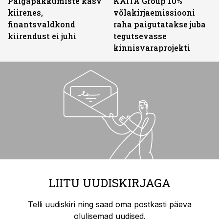
Palgapakkumiste kasv
KAITA Group 10%
kiirenes,
võlakirjaemissiooni
finantsvaldkond
raha paigutatakse juba
kiirendust ei juhi
tegutsevasse
kinnisvaraprojekti
LIITU UUDISKIRJAGA
Telli uudiskiri ning saad oma postkasti päeva
olulisemad uudised.