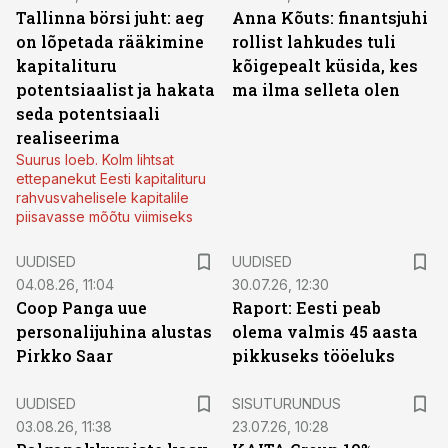
Tallinna börsi juht: aeg
Anna Kõuts: finantsjuhi
on lõpetada rääkimine
rollist lahkudes tuli
kapitalituru
kõigepealt küsida, kes
potentsiaalist ja hakata
ma ilma selleta olen
seda potentsiaali
realiseerima
Suurus loeb. Kolm lihtsat
ettepanekut Eesti kapitalituru
rahvusvahelisele kapitalile
piisavasse mõõtu viimiseks
UUDISED
UUDISED
04.08.26, 11:04
30.07.26, 12:30
Coop Panga uue
Raport: Eesti peab
personalijuhina alustas
olema valmis 45 aasta
Pirkko Saar
pikkuseks tööeluks
ST
UUDISED
SISUTURUNDUS
03.08.26, 11:38
23.07.26, 10:28