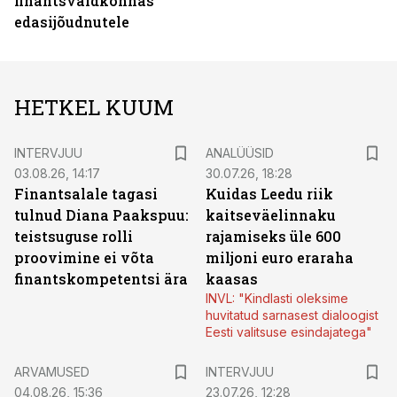
finantsvaldkonnas
edasijõudnutele
HETKEL KUUM
INTERVJUU
ANALÜÜSID
03.08.26, 14:17
30.07.26, 18:28
Finantsalale tagasi
Kuidas Leedu riik
tulnud Diana Paakspuu:
kaitseväelinnaku
teistsuguse rolli
rajamiseks üle 600
proovimine ei võta
miljoni euro eraraha
finantskompetentsi ära
kaasas
INVL: "Kindlasti oleksime
huvitatud sarnasest dialoogist
Eesti valitsuse esindajatega"
ARVAMUSED
INTERVJUU
04.08.26, 15:36
23.07.26, 12:28