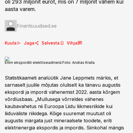
oli 293 miljonit eurot, mis on 7 miljonit vähem kui
aasta varem.
Finantsuudised.ee
Kuula
Jaga
Salvesta
Vihja
Enim eksporditi elektriseadmeid.
Foto:
Andras Kralla
Statistikaameti analüütik Jane Leppmets märkis, et
sarnaselt juulile mõjutas oluliselt ka tänavu augustis
ekspordi ja impordi vähenemist 2022. aasta kõrgem
võrdlusbaas. „Mullusega võrreldes vähenes
kaubavahetus nii Euroopa Liidu liikmesriikide kui
liiduväliste riikidega. Kõige suuremat muutust oli
augustis märgata just mineraalsete toodete, eriti
elektrienergia ekspordis ja impordis. Siinkohal mängis