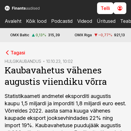
Telli
Avaleht
Kõik lood
Podcastid
Videod
Üritused
Teab
OMX Baltic
0,13
%
315,39
OMX Riga
−0,77
%
921,13
cebook
Tagasi
Twitter)
HULGIKAUBANDUS
10.10.23, 10:02
Kaubavahetus vähenes
kedIn
augustis viiendiku võrra
ail
k
Statistikaameti andmetel eksporditi augustis
kaupu 1,5 miljardi ja imporditi 1,8 miljardi euro eest.
Võrreldes 2022. aasta sama kuuga vähenes
kaupade eksport jooksevhindades 22% ning
import 19%. Kaubavahetuse puudujääk augustis