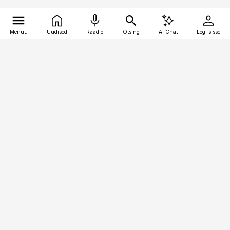
Menüü
Uudised
Raadio
Otsing
AI Chat
Logi sisse
Vana-Lõuna 39/1, 19094 Tallinn
(+372) 667 0111
finantsuudised@finantsuudised.ee
Telli
Reklaam
Firmast
Sisu kasutamisõigused
Ajakirjaniku
eetikakoodeks
Üldtingimused
Privaatsustingimused