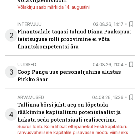
võlakirjaemisiooni
Võlakirju saab märkida 14. augustini
INTERVJUU
03.08.26, 14:17
Finantsalale tagasi tulnud Diana Paakspuu:
2
teistsuguse rolli proovimine ei võta
finantskompetentsi ära
UUDISED
04.08.26, 11:04
3
Coop Panga uue personalijuhina alustas
Pirkko Saar
ARVAMUSED
04.08.26, 15:36
Tallinna börsi juht: aeg on lõpetada
rääkimine kapitalituru potentsiaalist ja
4
hakata seda potentsiaali realiseerima
Suurus loeb. Kolm lihtsat ettepanekut Eesti kapitalituru
rahvusvahelisele kapitalile piisavasse mõõtu viimiseks