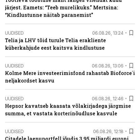
järjest. Eamets: “Teeb murelikuks.” Mertsina:
“Kindlustunne näitab paranemist”
UUDISED
06.08.26, 13:24
Telia ja LHV tõid turule Telia erakliente
küberkahjude eest kaitsva kindlustuse
UUDISED
06.08.26, 13:06
Kolme Mere investeerimisfond rahastab Bioforce´i
neljakordset kasvu
UUDISED
06.08.26, 12:46
Hepsor kavatseb kaasata võlakirjadega järgmise
summa, et vastata korterinõudluse kasvule
UUDISED
06.08.26, 12:18
Citadele laenuportfell jõudis 3,95 miljardi euroni,