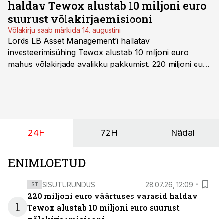
haldav Tewox alustab 10 miljoni euro
suurust võlakirjaemisiooni
Võlakirju saab märkida 14. augustini
Lords LB Asset Management’i hallatav
investeerimisühing Tewox alustab 10 miljoni euro
mahus võlakirjade avalikku pakkumist. 220 miljoni euro
suurust kaubanduskinnisvara portfelli haldav äriühing
pakub Baltimaade investoritele 8% aastatootlust
(intressi), võlakirjade märkimine kestab kuni 14.
augustini.
24H
72H
Nädal
ENIMLOETUD
SISUTURUNDUS
28.07.26, 12:09
ST
220 miljoni euro väärtuses varasid haldav
1
Tewox alustab 10 miljoni euro suurust