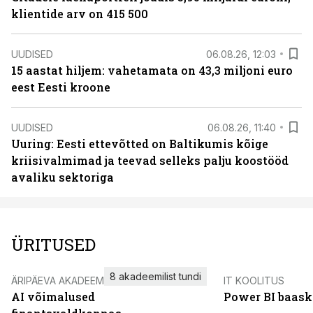
klientide arv on 415 500
UUDISED
06.08.26, 12:03
15 aastat hiljem: vahetamata on 43,3 miljoni euro
eest Eesti kroone
UUDISED
06.08.26, 11:40
Uuring: Eesti ettevõtted on Baltikumis kõige
kriisivalmimad ja teevad selleks palju koostööd
avaliku sektoriga
ÜRITUSED
8 akadeemilist tundi
ÄRIPÄEVA AKADEEMIA
IT KOOLITUS
AI võimalused
Power BI baask