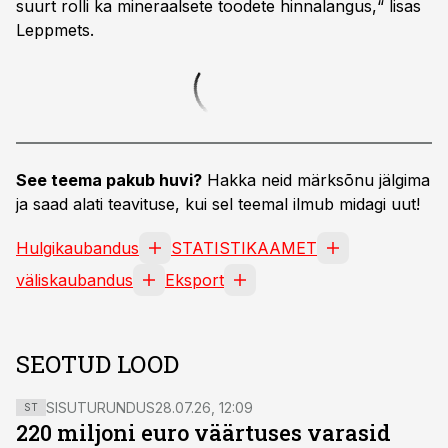
suurt rolli ka mineraalsete toodete hinnalangus,“ lisas
Leppmets.
See teema pakub huvi?
Hakka neid märksõnu jälgima
ja saad alati teavituse, kui sel teemal ilmub midagi uut!
Hulgikaubandus
STATISTIKAAMET
väliskaubandus
Eksport
SEOTUD LOOD
SISUTURUNDUS
28.07.26, 12:09
ST
220 miljoni euro väärtuses varasid