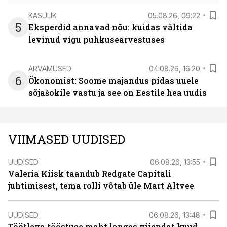
KASULIK
05.08.26, 09:22
5
Eksperdid annavad nõu: kuidas vältida
levinud vigu puhkusearvestuses
ARVAMUSED
04.08.26, 16:20
6
Ökonomist: Soome majandus pidas uuele
sõjašokile vastu ja see on Eestile hea uudis
VIIMASED UUDISED
UUDISED
06.08.26, 13:55
Valeria Kiisk taandub Redgate Capitali
juhtimisest, tema rolli võtab üle Mart Altvee
UUDISED
06.08.26, 13:48
Töötleva tööstuse maht langes viiendat kuud