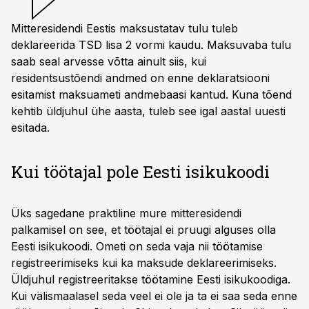
Mitteresidendi Eestis maksustatav tulu tuleb
deklareerida TSD lisa 2 vormi kaudu. Maksuvaba tulu
saab seal arvesse võtta ainult siis, kui
residentsustõendi andmed on enne deklaratsiooni
esitamist maksuameti andmebaasi kantud. Kuna tõend
kehtib üldjuhul ühe aasta, tuleb see igal aastal uuesti
esitada.
Kui töötajal pole Eesti isikukoodi
Üks sagedane praktiline mure mitteresidendi
palkamisel on see, et töötajal ei pruugi alguses olla
Eesti isikukoodi. Ometi on seda vaja nii töötamise
registreerimiseks kui ka maksude deklareerimiseks.
Üldjuhul registreeritakse töötamine Eesti isikukoodiga.
Kui välismaalasel seda veel ei ole ja ta ei saa seda enne