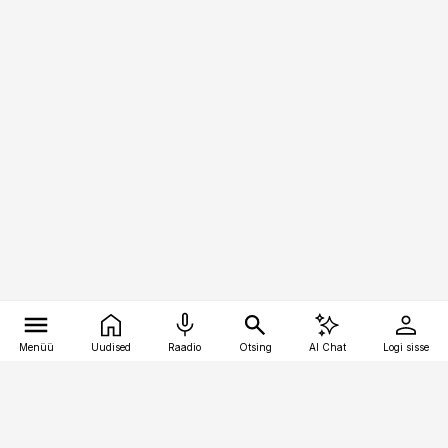
Menüü
Uudised
Raadio
Otsing
AI Chat
Logi sisse