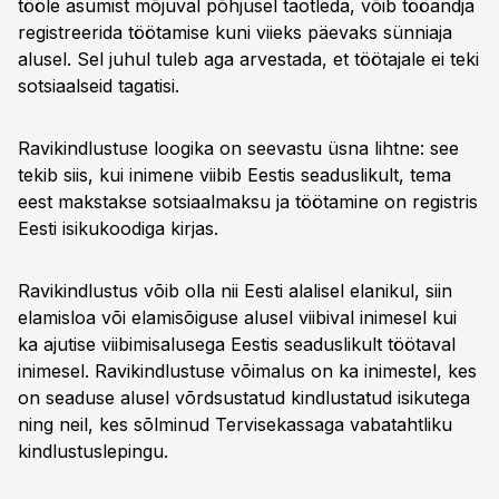
tööle asumist mõjuval põhjusel taotleda, võib tööandja
registreerida töötamise kuni viieks päevaks sünniaja
alusel. Sel juhul tuleb aga arvestada, et töötajale ei teki
sotsiaalseid tagatisi.
Ravikindlustuse loogika on seevastu üsna lihtne: see
tekib siis, kui inimene viibib Eestis seaduslikult, tema
eest makstakse sotsiaalmaksu ja töötamine on registris
Eesti isikukoodiga kirjas.
Ravikindlustus võib olla nii Eesti alalisel elanikul, siin
elamisloa või elamisõiguse alusel viibival inimesel kui
ka ajutise viibimisalusega Eestis seaduslikult töötaval
inimesel. Ravikindlustuse võimalus on ka inimestel, kes
on seaduse alusel võrdsustatud kindlustatud isikutega
ning neil, kes sõlminud Tervisekassaga vabatahtliku
kindlustuslepingu.