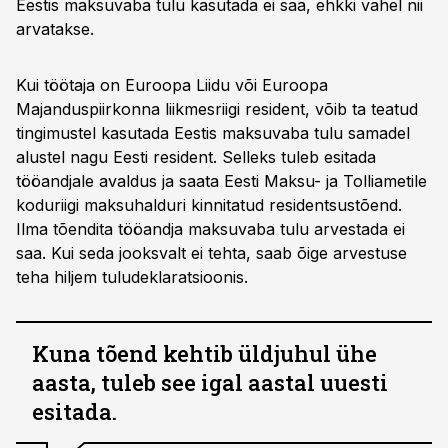
Eestis maksuvaba tulu kasutada ei saa, ehkki vahel nii
arvatakse.
Kui töötaja on Euroopa Liidu või Euroopa
Majanduspiirkonna liikmesriigi resident, võib ta teatud
tingimustel kasutada Eestis maksuvaba tulu samadel
alustel nagu Eesti resident. Selleks tuleb esitada
tööandjale avaldus ja saata Eesti Maksu- ja Tolliametile
koduriigi maksuhalduri kinnitatud residentsustõend.
Ilma tõendita tööandja maksuvaba tulu arvestada ei
saa. Kui seda jooksvalt ei tehta, saab õige arvestuse
teha hiljem tuludeklaratsioonis.
Kuna tõend kehtib üldjuhul ühe
aasta, tuleb see igal aastal uuesti
esitada.