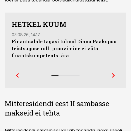
HETKEL KUUM
03.08.26, 14:17
23.07.
Finantsalale tagasi tulnud Diana Paakspuu:
Anna
teistsuguse rolli proovimine ei võta
kõig
finantskompetentsi ära
Mitteresidendi eest II sambasse
makseid ei tehta
Mitteresidendi palkamisel kerkib tööandja jaoks sageli