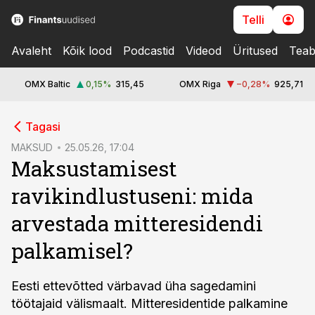
Telli
Avaleht
Kõik lood
Podcastid
Videod
Üritused
Teab
OMX Baltic
0,15
%
315,45
OMX Riga
−0,28
%
925,71
cebook
cebook
Tagasi
Twitter)
Twitter)
MAKSUD
25.05.26, 17:04
Maksustamisest
kedIn
kedIn
ravikindlustuseni: mida
ail
ail
arvestada mitteresidendi
k
k
palkamisel?
Eesti ettevõtted värbavad üha sagedamini
töötajaid välismaalt. Mitteresidentide palkamine