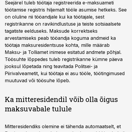
Seejärel tuleb töötaja registreerida e-maksuameti
töötamise registris hiljemalt tööle asumise hetkeks. See
on oluline nii tööandjale kui ka töötajale, sest
registrikanne on ravikindlustuse ja teiste sotsiaalsete
tagatiste eelduseks. Maksude korrektseks
arvestamiseks peab tööandja koguma andmeid ka
töötaja maksuresidentsuse kohta, mille määrab
Maksu- ja Tolliamet inimese esitatud andmete põhjal.
Töösuhte lõppedes tuleb registrikanne kümne päeva
jooksul lõpetada ning teavitada Politsei- ja
Piirivalveametit, kui töötaja ei asu tööle, töötingimused
muutuvad või töösuhe lõpeb.
Ka mitteresidendil võib olla õigus
maksuvabale tulule
Mitteresidendiks olemine ei tähenda automaatselt, et