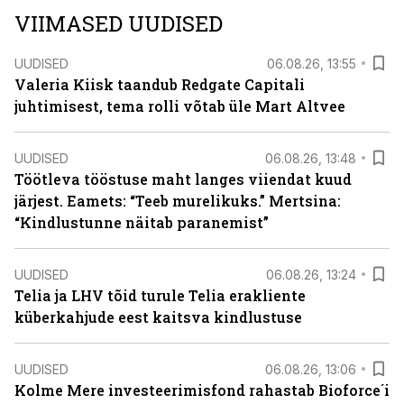
VIIMASED UUDISED
UUDISED
06.08.26, 13:55
Valeria Kiisk taandub Redgate Capitali
juhtimisest, tema rolli võtab üle Mart Altvee
UUDISED
06.08.26, 13:48
Töötleva tööstuse maht langes viiendat kuud
järjest. Eamets: “Teeb murelikuks.” Mertsina:
“Kindlustunne näitab paranemist”
UUDISED
06.08.26, 13:24
Telia ja LHV tõid turule Telia erakliente
küberkahjude eest kaitsva kindlustuse
UUDISED
06.08.26, 13:06
Kolme Mere investeerimisfond rahastab Bioforce´i