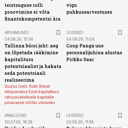
teistsuguse rolli
vigu
proovimine ei võta
puhkusearvestuses
finantskompetentsi ära
ARVAMUSED
UUDISED
04.08.26, 15:36
04.08.26, 11:04
Tallinna börsi juht: aeg
Coop Panga uue
on lõpetada rääkimine
personalijuhina alustas
kapitalituru
Pirkko Saar
potentsiaalist ja hakata
seda potentsiaali
realiseerima
Suurus loeb. Kolm lihtsat
ettepanekut Eesti kapitalituru
rahvusvahelisele kapitalile
piisavasse mõõtu viimiseks
ANALÜÜSID
UUDISED
30.07.26, 18:28
03.08.26, 11:38