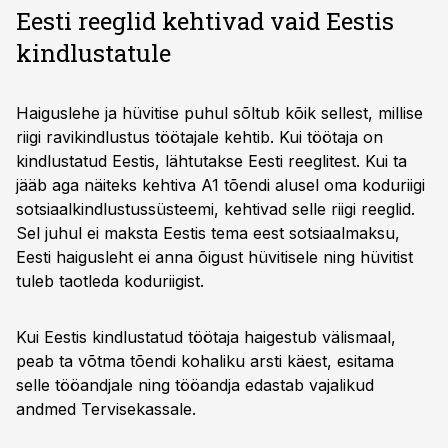
Eesti reeglid kehtivad vaid Eestis
kindlustatule
Haiguslehe ja hüvitise puhul sõltub kõik sellest, millise
riigi ravikindlustus töötajale kehtib. Kui töötaja on
kindlustatud Eestis, lähtutakse Eesti reeglitest. Kui ta
jääb aga näiteks kehtiva A1 tõendi alusel oma koduriigi
sotsiaalkindlustussüsteemi, kehtivad selle riigi reeglid.
Sel juhul ei maksta Eestis tema eest sotsiaalmaksu,
Eesti haigusleht ei anna õigust hüvitisele ning hüvitist
tuleb taotleda koduriigist.
Kui Eestis kindlustatud töötaja haigestub välismaal,
peab ta võtma tõendi kohaliku arsti käest, esitama
selle tööandjale ning tööandja edastab vajalikud
andmed Tervisekassale.