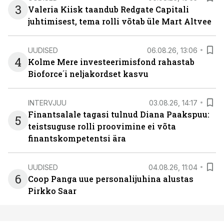
3
Valeria Kiisk taandub Redgate Capitali
juhtimisest, tema rolli võtab üle Mart Altvee
UUDISED
06.08.26, 13:06
4
Kolme Mere investeerimisfond rahastab
Bioforce´i neljakordset kasvu
INTERVJUU
03.08.26, 14:17
Finantsalale tagasi tulnud Diana Paakspuu:
5
teistsuguse rolli proovimine ei võta
finantskompetentsi ära
UUDISED
04.08.26, 11:04
6
Coop Panga uue personalijuhina alustas
Pirkko Saar