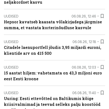
neljakordset kasvu
UUDISED
06.08.26, 12:46
Hepsor kavatseb kaasata võlakirjadega järgmise
summa, et vastata korterinõudluse kasvule
UUDISED
06.08.26, 12:18
Citadele laenuportfell jõudis 3,95 miljardi euroni,
klientide arv on 415 500
UUDISED
06.08.26, 12:03
15 aastat hiljem: vahetamata on 43,3 miljoni euro
eest Eesti kroone
UUDISED
06.08.26, 11:40
Uuring: Eesti ettevõtted on Baltikumis kõige
kriisivalmimad ja teevad selleks palju koostööd