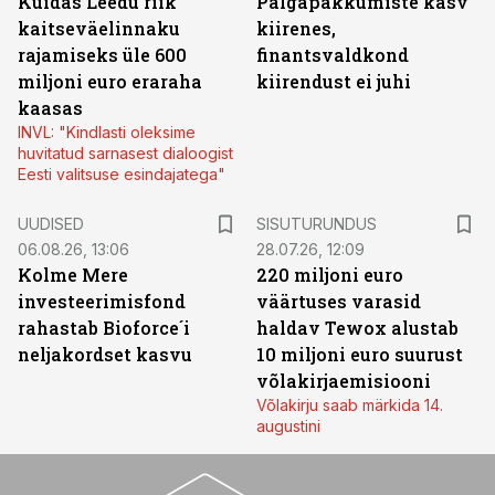
Kuidas Leedu riik
Palgapakkumiste kasv
kaitseväelinnaku
kiirenes,
rajamiseks üle 600
finantsvaldkond
miljoni euro eraraha
kiirendust ei juhi
kaasas
INVL: "Kindlasti oleksime
huvitatud sarnasest dialoogist
Eesti valitsuse esindajatega"
ST
UUDISED
SISUTURUNDUS
06.08.26, 13:06
28.07.26, 12:09
Kolme Mere
220 miljoni euro
investeerimisfond
väärtuses varasid
rahastab Bioforce´i
haldav Tewox alustab
neljakordset kasvu
10 miljoni euro suurust
võlakirjaemisiooni
Võlakirju saab märkida 14.
augustini