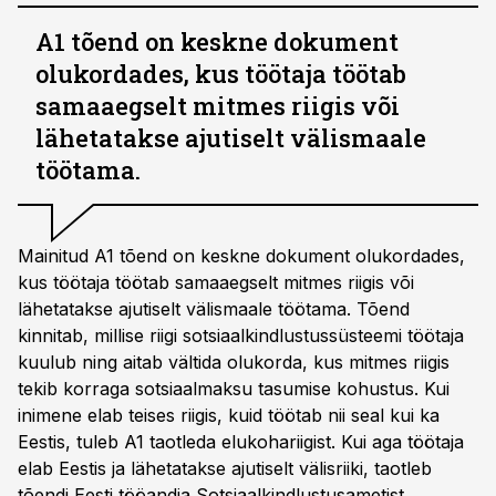
A1 tõend on keskne dokument
olukordades, kus töötaja töötab
samaaegselt mitmes riigis või
lähetatakse ajutiselt välismaale
töötama.
Mainitud A1 tõend on keskne dokument olukordades,
kus töötaja töötab samaaegselt mitmes riigis või
lähetatakse ajutiselt välismaale töötama. Tõend
kinnitab, millise riigi sotsiaalkindlustussüsteemi töötaja
kuulub ning aitab vältida olukorda, kus mitmes riigis
tekib korraga sotsiaalmaksu tasumise kohustus. Kui
inimene elab teises riigis, kuid töötab nii seal kui ka
Eestis, tuleb A1 taotleda elukohariigist. Kui aga töötaja
elab Eestis ja lähetatakse ajutiselt välisriiki, taotleb
tõendi Eesti tööandja Sotsiaalkindlustusametist.