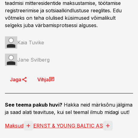
teadmisi mitteresidentide maksustamise, töötamise
registreerimise ja sotsiaalkindlustuse reeglites. Edu
võtmeks on teha olulised küsimused võimalikult
selgeks juba värbamisprotsessi alguses.
Kaia Tuvike
Jane Svilberg
Jaga
Vihja
See teema pakub huvi?
Hakka neid märksõnu jälgima
ja saad alati teavituse, kui sel teemal ilmub midagi uut!
Maksud
ERNST & YOUNG BALTIC AS