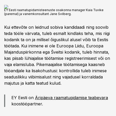
EY Eesti
eksperdid
Kaia Tuvike
ja
Jane Svilberg
EY Eesti raamatupidamisteenuste osakonna manager Kaia Tuvike
selgitavad, et mitteresidendi palkamisel peab
(paremal) ja vanemkonsultant Jane Svilberg.
tööandja 2026. aastal esmalt kontrollima töötamise
õiguslikku alust, registreerima töötaja töötamise
Kui ettevõte on leidnud sobiva kandidaadi ning soovib
registris ja koguma andmed maksuresidentsuse
teda tööle värvata, tuleb esmalt kindlaks teha, mis riigi
kohta. Maksuvaba tulu saab osa mitteresidente
kodanik ta on ja millisel õiguslikul alusel võib ta Eestis
kasutada vaid residentsustõendi alusel.
töötada. Kui inimene ei ole Euroopa Liidu, Euroopa
Ravikindlustus sõltub seaduslikust viibimisest,
Majanduspiirkonna ega Šveitsi kodanik, tuleb hinnata,
sotsiaalmaksust ja isikukoodist, A1 tõend määrab
kas piisab lühiajalise töötamise registreerimisest või on
sotsiaalkindlustusriigi.
vaja elamisluba. Pikemaajalise töötamisega kaasneb
tööandjale ka lisakohustusi: kontrollida tuleb inimese
seaduslikku viibimisalust ning vajadusel korraldada
majutus ja katta teatud kulud.
EY Eesti on
Äripäeva raamatupidamise teabevara
koostööpartner.