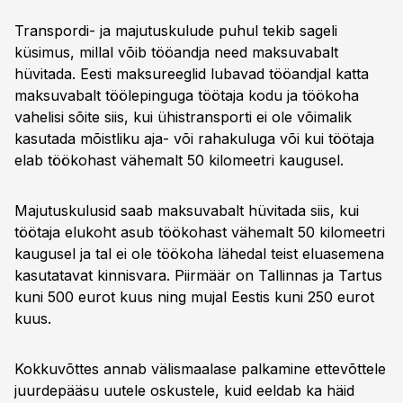
Transpordi- ja majutuskulude puhul tekib sageli
küsimus, millal võib tööandja need maksuvabalt
hüvitada. Eesti maksureeglid lubavad tööandjal katta
maksuvabalt töölepinguga töötaja kodu ja töökoha
vahelisi sõite siis, kui ühistransporti ei ole võimalik
kasutada mõistliku aja- või rahakuluga või kui töötaja
elab töökohast vähemalt 50 kilomeetri kaugusel.
Majutuskulusid saab maksuvabalt hüvitada siis, kui
töötaja elukoht asub töökohast vähemalt 50 kilomeetri
kaugusel ja tal ei ole töökoha lähedal teist eluasemena
kasutatavat kinnisvara. Piirmäär on Tallinnas ja Tartus
kuni 500 eurot kuus ning mujal Eestis kuni 250 eurot
kuus.
Kokkuvõttes annab välismaalase palkamine ettevõttele
juurdepääsu uutele oskustele, kuid eeldab ka häid