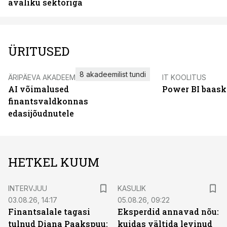
avaliku sektoriga
ÜRITUSED
8 akadeemilist tundi
ÄRIPÄEVA AKADEEMIA
IT KOOLITUS
AI võimalused
Power BI baask
finantsvaldkonnas
edasijõudnutele
HETKEL KUUM
INTERVJUU
KASULIK
03.08.26, 14:17
05.08.26, 09:22
Finantsalale tagasi
Eksperdid annavad nõu:
tulnud Diana Paakspuu:
kuidas vältida levinud