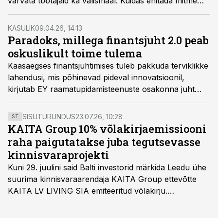
värvata töötajaid ka välismaal. Kuidas ehitada mitme
riigi palgaarvestuse projekt üles nii, et see oleks juhitav
ja töökindel, selgitavad konsultatsiooniettevõtte EY
KASULIK
09.04.26, 14:13
palgaarvestuse eksperdid Inna Wahlberg ja Kaia
Paradoks, millega finantsjuht 2.0 peab
Tuvike.
oskuslikult toime tulema
Kaasaegses finantsjuhtimises tuleb pakkuda terviklikke
lahendusi, mis põhinevad pideval innovatsioonil,
kirjutab EY raamatupidamisteenuste osakonna juht
Marin Stroo.
SISUTURUNDUS
23.07.26, 10:28
ST
KAITA Group 10% võlakirjaemissiooni
raha paigutatakse juba tegutsevasse
kinnisvaraprojekti
Kuni 29. juulini said Balti investorid märkida Leedu ühe
suurima kinnisvaraarendaja KAITA Group ettevõtte
KAITA LV LIVING SIA emiteeritud võlakirju.
Kaheaastased võlakirjad pakuvad 10% aastast intressi
ja minimaalne investeerimissumma on 1000 eurot.