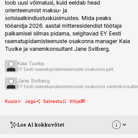
loob uusi võimalusi, kuid eeldab head
orienteerumist maksu- ja
sotsiaalkindlustusküsimustes. Mida peaks
tööandja 2026. aastal mitteresidendist töötaja
palkamisel silmas pidama, selgitavad EY Eesti
raamatupidamisteenuste osakonna manager Kaia
Tuvike ja vanemkonsultant Jane Svilberg.
Kaia Tuvike
EY Eesti raamatupidamisteenuste osakonna juht
Jane Svilberg
EY Eesti raamatupidamisteenuste osakonna vanemkonsulta
Kuula
Jaga
Salvesta
Vihja
Loe AI kokkuvõtet