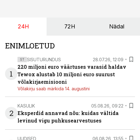
24H
72H
Nädal
ENIMLOETUD
SISUTURUNDUS
28.07.26, 12:09
ST
220 miljoni euro väärtuses varasid haldav
1
Tewox alustab 10 miljoni euro suurust
võlakirjaemisiooni
Võlakirju saab märkida 14. augustini
KASULIK
05.08.26, 09:22
2
Eksperdid annavad nõu: kuidas vältida
levinud vigu puhkusearvestuses
UUDISED
06.08.26, 13:55