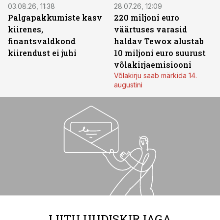
03.08.26, 11:38
28.07.26, 12:09
Palgapakkumiste kasv
220 miljoni euro
kiirenes,
väärtuses varasid
finantsvaldkond
haldav Tewox alustab
kiirendust ei juhi
10 miljoni euro suurust
võlakirjaemisiooni
Võlakirju saab märkida 14.
augustini
LIITU UUDISKIRJAGA