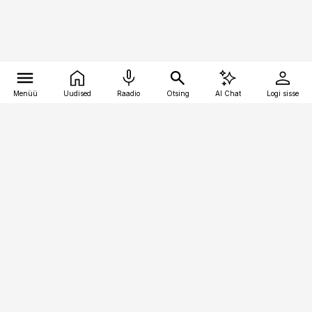
Menüü
Uudised
Raadio
Otsing
AI Chat
Logi sisse
Vana-Lõuna 39/1, 19094 Tallinn
(+372) 667 0111
finantsuudised@finantsuudised.ee
Telli
Reklaam
Firmast