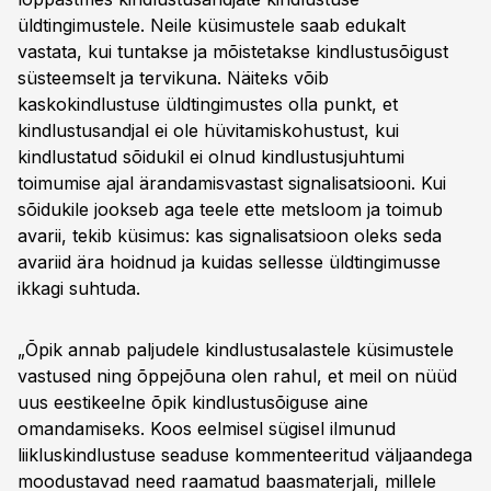
üldtingimustele. Neile küsimustele saab edukalt
vastata, kui tuntakse ja mõistetakse kindlustusõigust
süsteemselt ja tervikuna. Näiteks võib
kaskokindlustuse üldtingimustes olla punkt, et
kindlustusandjal ei ole hüvitamiskohustust, kui
kindlustatud sõidukil ei olnud kindlustusjuhtumi
toimumise ajal ärandamisvastast signalisatsiooni. Kui
sõidukile jookseb aga teele ette metsloom ja toimub
avarii, tekib küsimus: kas signalisatsioon oleks seda
avariid ära hoidnud ja kuidas sellesse üldtingimusse
ikkagi suhtuda.
„Õpik annab paljudele kindlustusalastele küsimustele
vastused ning õppejõuna olen rahul, et meil on nüüd
uus eestikeelne õpik kindlustusõiguse aine
omandamiseks. Koos eelmisel sügisel ilmunud
liikluskindlustuse seaduse kommenteeritud väljaandega
moodustavad need raamatud baasmaterjali, millele