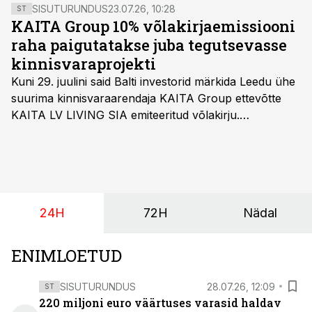
SISUTURUNDUS
23.07.26, 10:28
ST
KAITA Group 10% võlakirjaemissiooni
raha paigutatakse juba tegutsevasse
kinnisvaraprojekti
Kuni 29. juulini said Balti investorid märkida Leedu ühe
suurima kinnisvaraarendaja KAITA Group ettevõtte
KAITA LV LIVING SIA emiteeritud võlakirju.
Kaheaastased võlakirjad pakuvad 10% aastast intressi
ja minimaalne investeerimissumma on 1000 eurot.
24H
72H
Nädal
ENIMLOETUD
SISUTURUNDUS
28.07.26, 12:09
ST
220 miljoni euro väärtuses varasid haldav