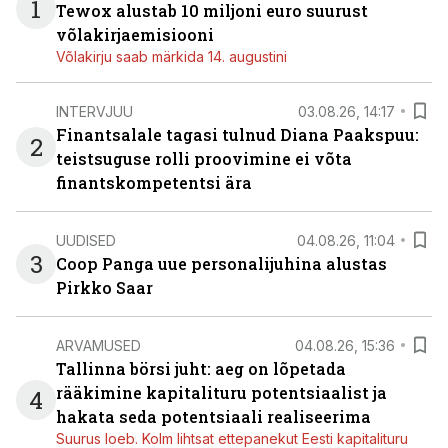
1
Tewox alustab 10 miljoni euro suurust
võlakirjaemisiooni
Võlakirju saab märkida 14. augustini
INTERVJUU
03.08.26, 14:17
Finantsalale tagasi tulnud Diana Paakspuu:
2
teistsuguse rolli proovimine ei võta
finantskompetentsi ära
UUDISED
04.08.26, 11:04
3
Coop Panga uue personalijuhina alustas
Pirkko Saar
ARVAMUSED
04.08.26, 15:36
Tallinna börsi juht: aeg on lõpetada
rääkimine kapitalituru potentsiaalist ja
4
hakata seda potentsiaali realiseerima
Suurus loeb. Kolm lihtsat ettepanekut Eesti kapitalituru