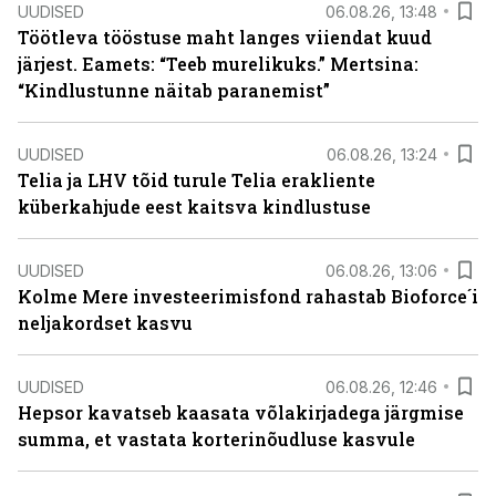
UUDISED
06.08.26, 13:48
Töötleva tööstuse maht langes viiendat kuud
järjest. Eamets: “Teeb murelikuks.” Mertsina:
“Kindlustunne näitab paranemist”
UUDISED
06.08.26, 13:24
Telia ja LHV tõid turule Telia erakliente
küberkahjude eest kaitsva kindlustuse
UUDISED
06.08.26, 13:06
Kolme Mere investeerimisfond rahastab Bioforce´i
neljakordset kasvu
UUDISED
06.08.26, 12:46
Hepsor kavatseb kaasata võlakirjadega järgmise
summa, et vastata korterinõudluse kasvule