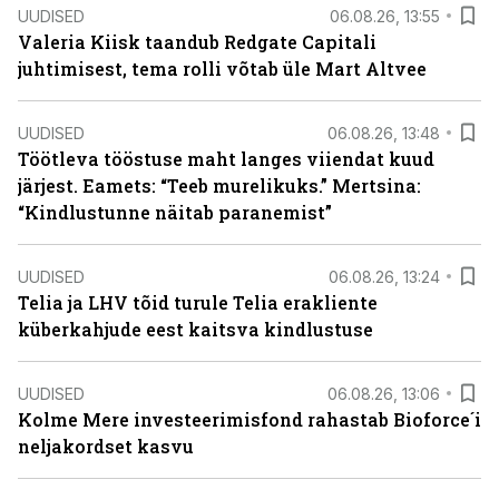
UUDISED
06.08.26, 13:55
Valeria Kiisk taandub Redgate Capitali
juhtimisest, tema rolli võtab üle Mart Altvee
UUDISED
06.08.26, 13:48
Töötleva tööstuse maht langes viiendat kuud
järjest. Eamets: “Teeb murelikuks.” Mertsina:
“Kindlustunne näitab paranemist”
UUDISED
06.08.26, 13:24
Telia ja LHV tõid turule Telia erakliente
küberkahjude eest kaitsva kindlustuse
UUDISED
06.08.26, 13:06
Kolme Mere investeerimisfond rahastab Bioforce´i
neljakordset kasvu