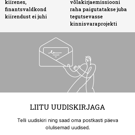
kiirenes,
võlakirjaemissiooni
finantsvaldkond
raha paigutatakse juba
kiirendust ei juhi
tegutsevasse
kinnisvaraprojekti
LIITU UUDISKIRJAGA
Telli uudiskiri ning saad oma postkasti päeva
olulisemad uudised.