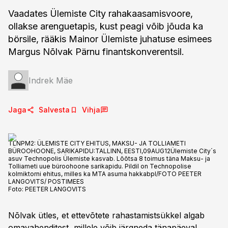
Vaadates Ülemiste City rahakaasamisvoore,
ollakse arenguetapis, kust peagi võib jõuda ka
börsile, rääkis Mainor Ülemiste juhatuse esimees
Margus Nõlvak Pärnu finantskonverentsil.
Indrek Mäe
Jaga
Salvesta
Vihja
TLNPM2: ÜLEMISTE CITY EHITUS, MAKSU- JA TOLLIAMETI
BÜROOHOONE, SARIKAPIDU:TALLINN, EESTI,09AUG12Ülemiste City´s
asuv Technopolis Ülemiste kasvab. Lõõtsa 8 toimus täna Maksu- ja
Tolliameti uue büroohoone sarikapidu. Pildil on Technopolise
kolmiktorni ehitus, milles ka MTA asuma hakkabpl/FOTO PEETER
LANGOVITS/ POSTIMEES
Foto:
PEETER LANGOVITS
Nõlvak ütles, et ettevõtete rahastamistsükkel algab
omavahenditest, millele võib järgneda tänapäeval