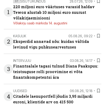
SISUTURUNDUS
28.07.26, 12:09
ST
220 miljoni euro väärtuses varasid haldav
1
Tewox alustab 10 miljoni euro suurust
võlakirjaemisiooni
Võlakirju saab märkida 14. augustini
KASULIK
05.08.26, 09:22
2
Eksperdid annavad nõu: kuidas vältida
levinud vigu puhkusearvestuses
INTERVJUU
03.08.26, 14:17
Finantsalale tagasi tulnud Diana Paakspuu:
3
teistsuguse rolli proovimine ei võta
finantskompetentsi ära
UUDISED
06.08.26, 12:18
4
Citadele laenuportfell jõudis 3,95 miljardi
euroni, klientide arv on 415 500