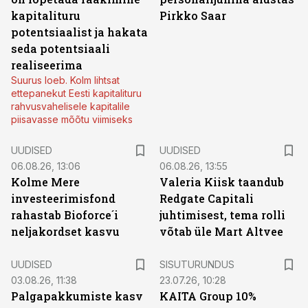
kapitalituru
Pirkko Saar
potentsiaalist ja hakata
seda potentsiaali
realiseerima
Suurus loeb. Kolm lihtsat
ettepanekut Eesti kapitalituru
rahvusvahelisele kapitalile
piisavasse mõõtu viimiseks
UUDISED
UUDISED
06.08.26, 13:06
06.08.26, 13:55
Kolme Mere
Valeria Kiisk taandub
investeerimisfond
Redgate Capitali
rahastab Bioforce´i
juhtimisest, tema rolli
neljakordset kasvu
võtab üle Mart Altvee
ST
UUDISED
SISUTURUNDUS
03.08.26, 11:38
23.07.26, 10:28
Palgapakkumiste kasv
KAITA Group 10%