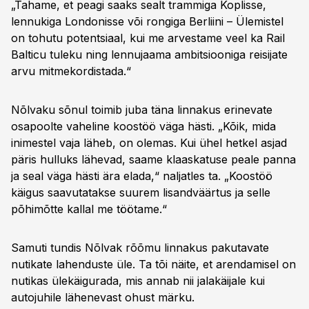
„Tahame, et peagi saaks sealt trammiga Koplisse,
lennukiga Londonisse või rongiga Berliini – Ülemistel
on tohutu potentsiaal, kui me arvestame veel ka Rail
Balticu tuleku ning lennujaama ambitsiooniga reisijate
arvu mitmekordistada.“
Nõlvaku sõnul toimib juba täna linnakus erinevate
osapoolte vaheline koostöö väga hästi. „Kõik, mida
inimestel vaja läheb, on olemas. Kui ühel hetkel asjad
päris hulluks lähevad, saame klaaskatuse peale panna
ja seal väga hästi ära elada,“ naljatles ta. „Koostöö
käigus saavutatakse suurem lisandväärtus ja selle
põhimõtte kallal me töötame.“
Samuti tundis Nõlvak rõõmu linnakus pakutavate
nutikate lahenduste üle. Ta tõi näite, et arendamisel on
nutikas ülekäigurada, mis annab nii jalakäijale kui
autojuhile lähenevast ohust märku.