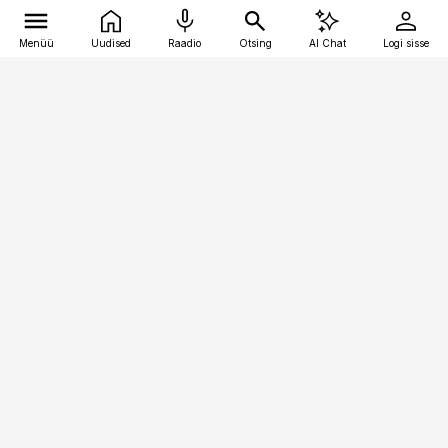
Menüü
Uudised
Raadio
Otsing
AI Chat
Logi sisse
Vana-Lõuna 39/1, 19094 Tallinn
(+372) 667 0111
finantsuudised@finantsuudised.ee
Telli
Reklaam
Firmast
Sisu kasutamisõigused
Ajakirjaniku
eetikakoodeks
Üldtingimused
Privaatsustingimused
Küpsiste poliitika
KKK