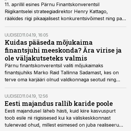
11. aprillil esines Pärnu Finantskonverentsil
Riigikantselei strateegiadirektor Henry Kattago,
rääkides riigi pikaajalisest konkurentsivõimest ning pani
hingele, et eelkõige sõltub see meie kõigi igapäevastest
otsustest, ka sellest, kas me trepil kõndides käsipuust
UUDISED
11.04.19, 16:05
kinni hoiame.
Kuidas pääseda mõjukaima
finantsjuhi meeskonda? Ära virise ja
ole väljakutseteks valmis
Pärnu finantskonverentsil valiti mõjukaimaks
finantsjuhiks Marko Raid Tallinna Sadamast, kes on
terve oma karjääri olnud valdkonnaga seotud ning
paistis eelmisel aastal silma eelkõige seoses
riigiettevõtte börsile viimisega.
UUDISED
11.04.19, 12:56
Eesti majandus rallib karide poole
Eesti majandusel läheb hästi, kuid kiire kasvuspurt
toob esile nii riigisisesed kui ka väliskeskkonnast
tulenevad ohud, millest esimesed on juba realiseeruma