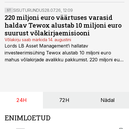
hakanud, rääkis Eesti Panga asepresident Ülo Kaasik
täna Pärnu Finantskonverentsil.
SISUTURUNDUS
28.07.26, 12:09
ST
220 miljoni euro väärtuses varasid
haldav Tewox alustab 10 miljoni euro
suurust võlakirjaemisiooni
Võlakirju saab märkida 14. augustini
Lords LB Asset Management’i hallatav
investeerimisühing Tewox alustab 10 miljoni euro
mahus võlakirjade avalikku pakkumist. 220 miljoni euro
suurust kaubanduskinnisvara portfelli haldav äriühing
pakub Baltimaade investoritele 8% aastatootlust
(intressi), võlakirjade märkimine kestab kuni 14.
augustini.
24H
72H
Nädal
ENIMLOETUD