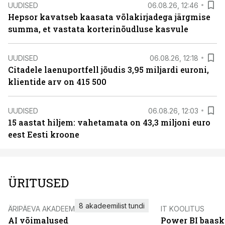
UUDISED
06.08.26, 12:46
Hepsor kavatseb kaasata võlakirjadega järgmise
summa, et vastata korterinõudluse kasvule
UUDISED
06.08.26, 12:18
Citadele laenuportfell jõudis 3,95 miljardi euroni,
klientide arv on 415 500
UUDISED
06.08.26, 12:03
15 aastat hiljem: vahetamata on 43,3 miljoni euro
eest Eesti kroone
ÜRITUSED
8 akadeemilist tundi
ÄRIPÄEVA AKADEEMIA
IT KOOLITUS
AI võimalused
Power BI baask