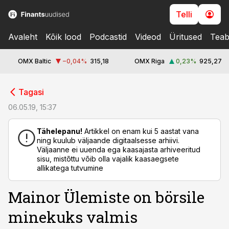
Telli
Avaleht
Kõik lood
Podcastid
Videod
Üritused
Teab
OMX Baltic
−0,04
%
315,18
OMX Riga
0,23
%
925,27
cebook
cebook
Tagasi
Twitter)
Twitter)
06.05.19, 15:37
kedIn
kedIn
Tähelepanu!
Artikkel on enam kui 5 aastat vana
ning kuulub väljaande digitaalsesse arhiivi.
ail
ail
Väljaanne ei uuenda ega kaasajasta arhiveeritud
sisu, mistõttu võib olla vajalik kaasaegsete
k
k
allikatega tutvumine
Mainor Ülemiste on börsile
minekuks valmis