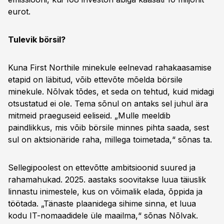
eurot.
Tulevik börsil?
Kuna First Northile minekule eelnevad rahakaasamise
etapid on läbitud, võib ettevõte mõelda börsile
minekule. Nõlvak tõdes, et seda on tehtud, kuid midagi
otsustatud ei ole. Tema sõnul on antaks sel juhul ära
mitmeid praeguseid eeliseid. „Mulle meeldib
paindlikkus, mis võib börsile minnes pihta saada, sest
sul on aktsionäride raha, millega toimetada,“ sõnas ta.
Sellegipoolest on ettevõtte ambitsioonid suured ja
rahamahukad. 2025. aastaks soovitakse luua täiuslik
linnastu inimestele, kus on võimalik elada, õppida ja
töötada. „Tänaste plaanidega sihime sinna, et luua
kodu IT-nomaadidele üle maailma,“ sõnas Nõlvak.