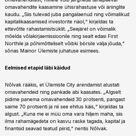
omavahendite kaasamine ühisrahastuse või äriinglite
kaudu. „Siis tulevad juba pangalaenud ning võimalikud
kapitalikaasamised investorite näol,“ kirjeldas ta
ettevõtte rahastamistsüklit. „Seejärel on võimalik
mõelda võlakirjaemissioonile ning sealt edasi First
Northile ja põhimõtteliselt võibki börsile välja jõuda,“
sõnas Mainor Ülemiste juhatuse esimees.
Eelmised etapid läbi käidud
Nõlvak rääkis, et Ülemiste City arendamist alustati
omavahendeid ning pankade abi kaasates. „Algselt
pidime panema omavahendeid 30 protsenti, pangast
saime 70 protsenti ja nii see ehitus käis,“ kirjeldas ta
algust. „Kuna me ei müü oma vara hiljem maha, siis
ilma rahamägedeta on kasvu raske tagada, kapital ja
finantsid seavad teatud piirid,“ nentis Nõlvak.