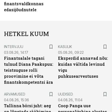
finantsvaldkonnas
edasijõudnutele
HETKEL KUUM
INTERVJUU
KASULIK
03.08.26, 14:17
05.08.26, 09:22
Finantsalale tagasi
Eksperdid annavad nõu:
tulnud Diana Paakspuu:
kuidas vältida levinud
teistsuguse rolli
vigu
proovimine ei võta
puhkusearvestuses
finantskompetentsi ära
ARVAMUSED
UUDISED
04.08.26, 15:36
04.08.26, 11:04
Tallinna börsi juht: aeg
Coop Panga uue
on lõpetada rääkimine
personalijuhina alustas