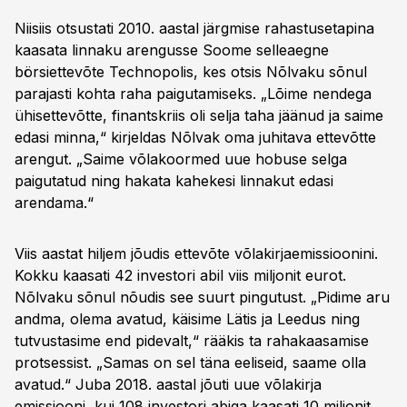
Niisiis otsustati 2010. aastal järgmise rahastusetapina
kaasata linnaku arengusse Soome selleaegne
börsiettevõte Technopolis, kes otsis Nõlvaku sõnul
parajasti kohta raha paigutamiseks. „Lõime nendega
ühisettevõtte, finantskriis oli selja taha jäänud ja saime
edasi minna,“ kirjeldas Nõlvak oma juhitava ettevõtte
arengut. „Saime võlakoormed uue hobuse selga
paigutatud ning hakata kahekesi linnakut edasi
arendama.“
Viis aastat hiljem jõudis ettevõte võlakirjaemissioonini.
Kokku kaasati 42 investori abil viis miljonit eurot.
Nõlvaku sõnul nõudis see suurt pingutust. „Pidime aru
andma, olema avatud, käisime Lätis ja Leedus ning
tutvustasime end pidevalt,“ rääkis ta rahakaasamise
protsessist. „Samas on sel täna eeliseid, saame olla
avatud.“ Juba 2018. aastal jõuti uue võlakirja
emissiooni, kui 108 investori abiga kaasati 10 miljonit