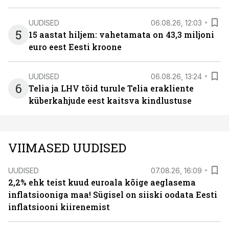
UUDISED
06.08.26, 12:03
5
15 aastat hiljem: vahetamata on 43,3 miljoni
euro eest Eesti kroone
UUDISED
06.08.26, 13:24
6
Telia ja LHV tõid turule Telia erakliente
küberkahjude eest kaitsva kindlustuse
VIIMASED UUDISED
UUDISED
07.08.26, 16:09
2,2% ehk teist kuud euroala kõige aeglasema
inflatsiooniga maa! Sügisel on siiski oodata Eesti
inflatsiooni kiirenemist