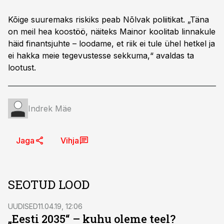
Kõige suuremaks riskiks peab Nõlvak poliitikat. „Täna
on meil hea koostöö, näiteks Mainor koolitab linnakule
häid finantsjuhte – loodame, et riik ei tule ühel hetkel ja
ei hakka meie tegevustesse sekkuma,“ avaldas ta
lootust.
Indrek Mäe
Jaga
Vihja
SEOTUD LOOD
UUDISED
11.04.19, 12:06
„Eesti 2035“ – kuhu oleme teel?