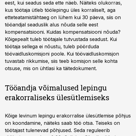
eest, kui seadus seda ette näeb. Näiteks olukorras,
kus töötaja ütleb töölepingu üles korraliselt, aga
etteteatamistähtaeg on lühem kui 30 päeva, siis on
tööandjal seaduslik alus nõuda selle eest
kompensatsiooni. Kuidas kompensatsiooni nõuda?
Kõigepealt tuleb töötajale tutvustada seadust. Kui
töötaja sellega ei nõustu, tuleb pöörduda
töövaidluskomisjoni poole. Kui töövaidluskomisjon
tuvastab rikkumise, siis teeb komisjon selle kohta
otsuse, mis on ühtlasi ka täitedokument.
Tööandja võimalused lepingu
erakorraliseks ülesütlemiseks
Kõige levinum lepingu erakorralise ülesütlemise põhjus
on koondamine, näiteks saab töö otsa. Teiseks on
töötajast tulenevad põhjused. Seda reguleerib