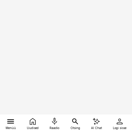
Menüü
Uudised
Raadio
Otsing
AI Chat
Logi sisse