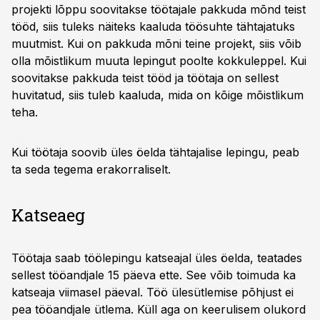
projekti lõppu soovitakse töötajale pakkuda mõnd teist
tööd, siis tuleks näiteks kaaluda töösuhte tähtajatuks
muutmist. Kui on pakkuda mõni teine projekt, siis võib
olla mõistlikum muuta lepingut poolte kokkuleppel. Kui
soovitakse pakkuda teist tööd ja töötaja on sellest
huvitatud, siis tuleb kaaluda, mida on kõige mõistlikum
teha.
Kui töötaja soovib üles öelda tähtajalise lepingu, peab
ta seda tegema erakorraliselt.
Katseaeg
Töötaja saab töölepingu katseajal üles öelda, teatades
sellest tööandjale 15 päeva ette. See võib toimuda ka
katseaja viimasel päeval. Töö ülesütlemise põhjust ei
pea tööandjale ütlema. Küll aga on keerulisem olukord