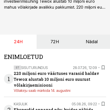
investeerimisühing Tewox alustab 10 miljoni euro
mahus võlakirjade avalikku pakkumist. 220 miljoni euro
suurust kaubanduskinnisvara portfelli haldav äriühing
pakub Baltimaade investoritele 8% aastatootlust
(intressi), võlakirjade märkimine kestab kuni 14.
augustini.
24H
72H
Nädal
ENIMLOETUD
SISUTURUNDUS
28.07.26, 12:09
ST
220 miljoni euro väärtuses varasid haldav
1
Tewox alustab 10 miljoni euro suurust
võlakirjaemisiooni
Võlakirju saab märkida 14. augustini
KASULIK
05.08.26, 09:22
2
Eksperdid annavad nõu: kuidas vältida