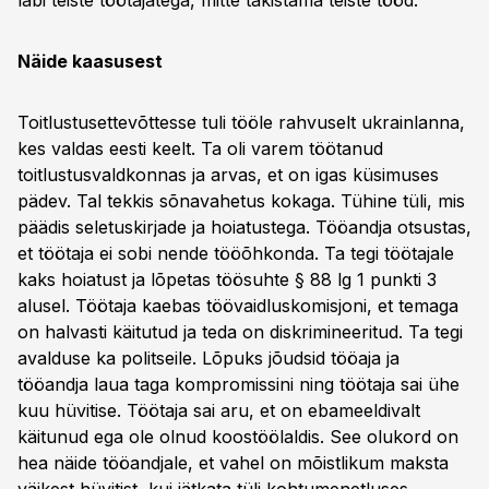
läbi teiste töötajatega, mitte takistama teiste tööd.
Näide kaasusest
Toitlustusettevõttesse tuli tööle rahvuselt ukrainlanna,
kes valdas eesti keelt. Ta oli varem töötanud
toitlustusvaldkonnas ja arvas, et on igas küsimuses
pädev. Tal tekkis sõnavahetus kokaga. Tühine tüli, mis
päädis seletuskirjade ja hoiatustega. Tööandja otsustas,
et töötaja ei sobi nende tööõhkonda. Ta tegi töötajale
kaks hoiatust ja lõpetas töösuhte § 88 lg 1 punkti 3
alusel. Töötaja kaebas töövaidluskomisjoni, et temaga
on halvasti käitutud ja teda on diskrimineeritud. Ta tegi
avalduse ka politseile. Lõpuks jõudsid tööaja ja
tööandja laua taga kompromissini ning töötaja sai ühe
kuu hüvitise. Töötaja sai aru, et on ebameeldivalt
käitunud ega ole olnud koostöölaldis. See olukord on
hea näide tööandjale, et vahel on mõistlikum maksta