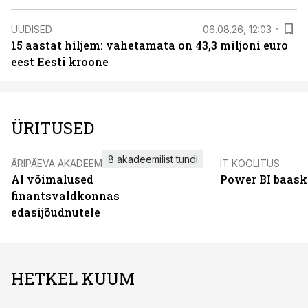
UUDISED
06.08.26, 12:03
15 aastat hiljem: vahetamata on 43,3 miljoni euro
eest Eesti kroone
ÜRITUSED
8 akadeemilist tundi
ÄRIPÄEVA AKADEEMIA
IT KOOLITUS
AI võimalused
Power BI baask
finantsvaldkonnas
edasijõudnutele
HETKEL KUUM