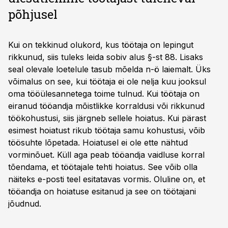
põhjusel
Kui on tekkinud olukord, kus töötaja on lepingut
rikkunud, siis tuleks leida sobiv alus §-st 88. Lisaks
seal olevale loetelule tasub mõelda n-ö laiemalt. Üks
võimalus on see, kui töötaja ei ole nelja kuu jooksul
oma tööülesannetega toime tulnud. Kui töötaja on
eiranud tööandja mõistlikke korraldusi või rikkunud
töökohustusi, siis järgneb sellele hoiatus. Kui pärast
esimest hoiatust rikub töötaja samu kohustusi, võib
töösuhte lõpetada. Hoiatusel ei ole ette nähtud
vorminõuet. Küll aga peab tööandja vaidluse korral
tõendama, et töötajale tehti hoiatus. See võib olla
näiteks e-posti teel esitatavas vormis. Oluline on, et
tööandja on hoiatuse esitanud ja see on töötajani
jõudnud.