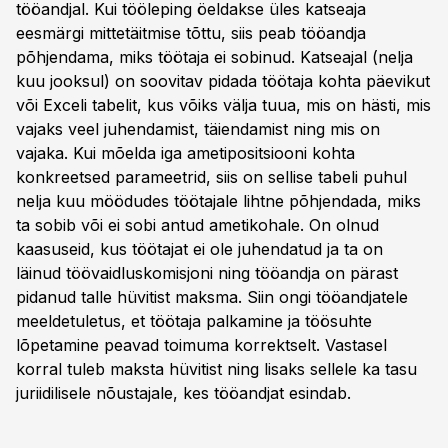
tööandjal. Kui tööleping öeldakse üles katseaja
eesmärgi mittetäitmise tõttu, siis peab tööandja
põhjendama, miks töötaja ei sobinud. Katseajal (nelja
kuu jooksul) on soovitav pidada töötaja kohta päevikut
või Exceli tabelit, kus võiks välja tuua, mis on hästi, mis
vajaks veel juhendamist, täiendamist ning mis on
vajaka. Kui mõelda iga ametipositsiooni kohta
konkreetsed parameetrid, siis on sellise tabeli puhul
nelja kuu möödudes töötajale lihtne põhjendada, miks
ta sobib või ei sobi antud ametikohale. On olnud
kaasuseid, kus töötajat ei ole juhendatud ja ta on
läinud töövaidluskomisjoni ning tööandja on pärast
pidanud talle hüvitist maksma. Siin ongi tööandjatele
meeldetuletus, et töötaja palkamine ja töösuhte
lõpetamine peavad toimuma korrektselt. Vastasel
korral tuleb maksta hüvitist ning lisaks sellele ka tasu
juriidilisele nõustajale, kes tööandjat esindab.