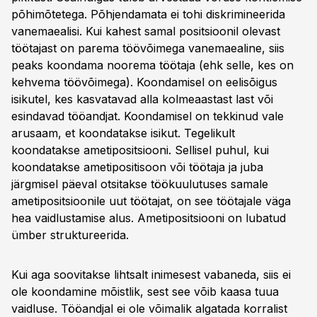
põhimõtetega. Põhjendamata ei tohi diskrimineerida
vanemaealisi. Kui kahest samal positsioonil olevast
töötajast on parema töövõimega vanemaealine, siis
peaks koondama noorema töötaja (ehk selle, kes on
kehvema töövõimega). Koondamisel on eelisõigus
isikutel, kes kasvatavad alla kolmeaastast last või
esindavad tööandjat. Koondamisel on tekkinud vale
arusaam, et koondatakse isikut. Tegelikult
koondatakse ametipositsiooni. Sellisel puhul, kui
koondatakse ametipositisoon või töötaja ja juba
järgmisel päeval otsitakse töökuulutuses samale
ametipositsioonile uut töötajat, on see töötajale väga
hea vaidlustamise alus. Ametipositsiooni on lubatud
ümber struktureerida.
Kui aga soovitakse lihtsalt inimesest vabaneda, siis ei
ole koondamine mõistlik, sest see võib kaasa tuua
vaidluse. Tööandjal ei ole võimalik algatada korralist