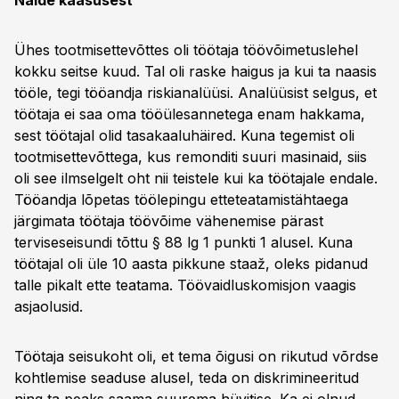
Näide kaasusest
Ühes tootmisettevõttes oli töötaja töövõimetuslehel
kokku seitse kuud. Tal oli raske haigus ja kui ta naasis
tööle, tegi tööandja riskianalüüsi. Analüüsist selgus, et
töötaja ei saa oma tööülesannetega enam hakkama,
sest töötajal olid tasakaaluhäired. Kuna tegemist oli
tootmisettevõttega, kus remonditi suuri masinaid, siis
oli see ilmselgelt oht nii teistele kui ka töötajale endale.
Tööandja lõpetas töölepingu etteteatamistähtaega
järgimata töötaja töövõime vähenemise pärast
terviseseisundi tõttu § 88 lg 1 punkti 1 alusel. Kuna
töötajal oli üle 10 aasta pikkune staaž, oleks pidanud
talle pikalt ette teatama. Töövaidluskomisjon vaagis
asjaolusid.
Töötaja seisukoht oli, et tema õigusi on rikutud võrdse
kohtlemise seaduse alusel, teda on diskrimineeritud