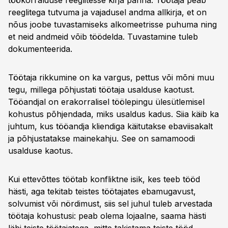
töökorralduse reeglitesse kirja panna. Töötaja peab
reeglitega tutvuma ja vajadusel andma allkirja, et on
nõus joobe tuvastamiseks alkomeetrisse puhuma ning
et neid andmeid võib töödelda. Tuvastamine tuleb
dokumenteerida.
Töötaja rikkumine on ka vargus, pettus või mõni muu
tegu, millega põhjustati töötaja usalduse kaotust.
Tööandjal on erakorralisel töölepingu ülesütlemisel
kohustus põhjendada, miks usaldus kadus. Siia käib ka
juhtum, kus tööandja kliendiga käitutakse ebaviisakalt
ja põhjustatakse mainekahju. See on samamoodi
usalduse kaotus.
Kui ettevõttes töötab konfliktne isik, kes teeb tööd
hästi, aga tekitab teistes töötajates ebamugavust,
solvumist või nördimust, siis sel juhul tuleb arvestada
töötaja kohustusi: peab olema lojaalne, saama hästi