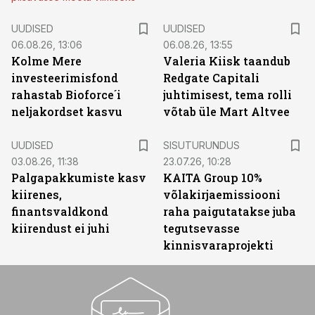
UUDISED
UUDISED
06.08.26, 13:06
06.08.26, 13:55
Kolme Mere
Valeria Kiisk taandub
investeerimisfond
Redgate Capitali
rahastab Bioforce´i
juhtimisest, tema rolli
neljakordset kasvu
võtab üle Mart Altvee
ST
UUDISED
SISUTURUNDUS
03.08.26, 11:38
23.07.26, 10:28
Palgapakkumiste kasv
KAITA Group 10%
kiirenes,
võlakirjaemissiooni
finantsvaldkond
raha paigutatakse juba
kiirendust ei juhi
tegutsevasse
kinnisvaraprojekti