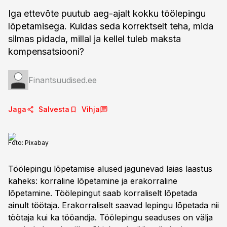
Iga ettevõte puutub aeg-ajalt kokku töölepingu
lõpetamisega. Kuidas seda korrektselt teha, mida
silmas pidada, millal ja kellel tuleb maksta
kompensatsiooni?
Finantsuudised.ee
Jaga
Salvesta
Vihja
Foto:
Pixabay
Töölepingu lõpetamise alused jagunevad laias laastus
kaheks: korraline lõpetamine ja erakorraline
lõpetamine. Töölepingut saab korraliselt lõpetada
ainult töötaja. Erakorraliselt saavad lepingu lõpetada nii
töötaja kui ka tööandja. Töölepingu seaduses on välja