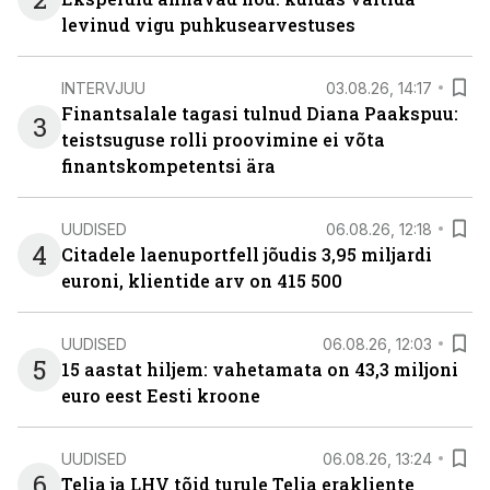
levinud vigu puhkusearvestuses
INTERVJUU
03.08.26, 14:17
Finantsalale tagasi tulnud Diana Paakspuu:
3
teistsuguse rolli proovimine ei võta
finantskompetentsi ära
UUDISED
06.08.26, 12:18
4
Citadele laenuportfell jõudis 3,95 miljardi
euroni, klientide arv on 415 500
UUDISED
06.08.26, 12:03
5
15 aastat hiljem: vahetamata on 43,3 miljoni
euro eest Eesti kroone
UUDISED
06.08.26, 13:24
6
Telia ja LHV tõid turule Telia erakliente