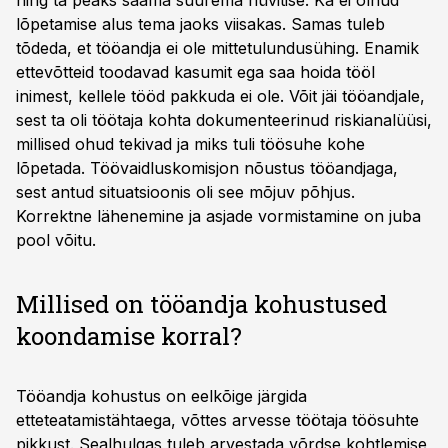
ning ta peaks saama suurema hüvitise. Ka ei olnud
lõpetamise alus tema jaoks viisakas. Samas tuleb
tõdeda, et tööandja ei ole mittetulundusühing. Enamik
ettevõtteid toodavad kasumit ega saa hoida tööl
inimest, kellele tööd pakkuda ei ole. Võit jäi tööandjale,
sest ta oli töötaja kohta dokumenteerinud riskianalüüsi,
millised ohud tekivad ja miks tuli töösuhe kohe
lõpetada. Töövaidluskomisjon nõustus tööandjaga,
sest antud situatsioonis oli see mõjuv põhjus.
Korrektne lähenemine ja asjade vormistamine on juba
pool võitu.
Millised on tööandja kohustused
koondamise korral?
Tööandja kohustus on eelkõige järgida
etteteatamistähtaega, võttes arvesse töötaja töösuhte
pikkust. Sealhulgas tuleb arvestada võrdse kohtlemise