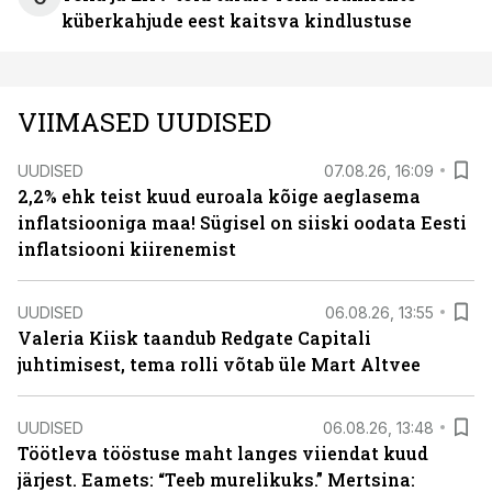
küberkahjude eest kaitsva kindlustuse
VIIMASED UUDISED
UUDISED
07.08.26, 16:09
2,2% ehk teist kuud euroala kõige aeglasema
inflatsiooniga maa! Sügisel on siiski oodata Eesti
inflatsiooni kiirenemist
UUDISED
06.08.26, 13:55
Valeria Kiisk taandub Redgate Capitali
juhtimisest, tema rolli võtab üle Mart Altvee
UUDISED
06.08.26, 13:48
Töötleva tööstuse maht langes viiendat kuud
järjest. Eamets: “Teeb murelikuks.” Mertsina: