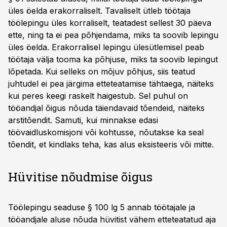
üles öelda erakorraliselt. Tavaliselt ütleb töötaja
töölepingu üles korraliselt, teatadest sellest 30 päeva
ette, ning ta ei pea põhjendama, miks ta soovib lepingu
üles öelda. Erakorralisel lepingu ülesütlemisel peab
töötaja välja tooma ka põhjuse, miks ta soovib lepingut
lõpetada. Kui selleks on mõjuv põhjus, siis teatud
juhtudel ei pea järgima etteteatamise tähtaega, näiteks
kui peres keegi raskelt haigestub. Sel puhul on
tööandjal õigus nõuda täiendavaid tõendeid, näiteks
arstitõendit. Samuti, kui minnakse edasi
töövaidluskomisjoni või kohtusse, nõutakse ka seal
tõendit, et kindlaks teha, kas alus eksisteeris või mitte.
Hüvitise nõudmise õigus
Töölepingu seaduse § 100 lg 5 annab töötajale ja
tööandjale aluse nõuda hüvitist vähem etteteatatud aja