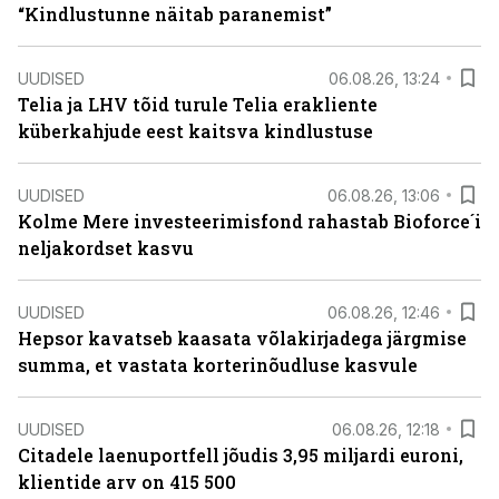
“Kindlustunne näitab paranemist”
UUDISED
06.08.26, 13:24
Telia ja LHV tõid turule Telia erakliente
küberkahjude eest kaitsva kindlustuse
UUDISED
06.08.26, 13:06
Kolme Mere investeerimisfond rahastab Bioforce´i
neljakordset kasvu
UUDISED
06.08.26, 12:46
Hepsor kavatseb kaasata võlakirjadega järgmise
summa, et vastata korterinõudluse kasvule
UUDISED
06.08.26, 12:18
Citadele laenuportfell jõudis 3,95 miljardi euroni,
klientide arv on 415 500