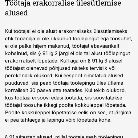
Töötaja erakorralise ülesütlemise
alused
Kui töötajal ei ole alust erakorraliseks ülesütlemiseks
ehk tööandja ei ole rikkunud töölepingut ega töösuhet,
ei ole palka hiljem maksnud, töötajat ebaväärikalt
kohelnud, siis § 91 lg 2 järgi ei ole tal alust töölepingut
erakorraliselt lõpetada. Küll aga on § 91 lg 3 alusel
töötajast olenevad põhjused näiteks tervislik või
perekondlik olukord. Kui eespool nimetatud alused
puuduvad, siis peab töötaja töölepingu üles ütlema
korraliselt 30 päeva ette teatades. Kui tekib olukord,
kus töötaja ei soovi edasi töötada, siis soovitatakse
töötajal töösuhe ikkagi poolte kokkuleppel lõpetada.
Poolte kokkuleppel lõpetamise eelis on see, et järgima
ei pea tähtaega ja lepingu võib lõpetada kohe.
§ 91 sätestab alused, millal töötaja saab töölepingu