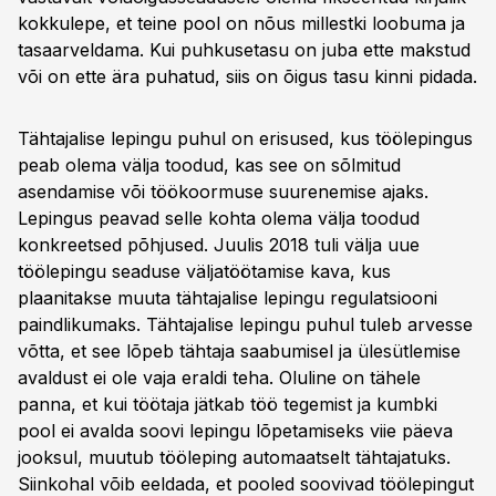
kokkulepe, et teine pool on nõus millestki loobuma ja
tasaarveldama. Kui puhkusetasu on juba ette makstud
või on ette ära puhatud, siis on õigus tasu kinni pidada.
Tähtajalise lepingu puhul on erisused, kus töölepingus
peab olema välja toodud, kas see on sõlmitud
asendamise või töökoormuse suurenemise ajaks.
Lepingus peavad selle kohta olema välja toodud
konkreetsed põhjused. Juulis 2018 tuli välja uue
töölepingu seaduse väljatöötamise kava, kus
plaanitakse muuta tähtajalise lepingu regulatsiooni
paindlikumaks. Tähtajalise lepingu puhul tuleb arvesse
võtta, et see lõpeb tähtaja saabumisel ja ülesütlemise
avaldust ei ole vaja eraldi teha. Oluline on tähele
panna, et kui töötaja jätkab töö tegemist ja kumbki
pool ei avalda soovi lepingu lõpetamiseks viie päeva
jooksul, muutub tööleping automaatselt tähtajatuks.
Siinkohal võib eeldada, et pooled soovivad töölepingut