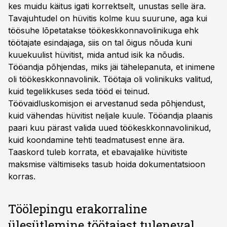
kes muidu käitus igati korrektselt, unustas selle ära.
Tavajuhtudel on hüvitis kolme kuu suurune, aga kui
töösuhe lõpetatakse töökeskkonnavolinikuga ehk
töötajate esindajaga, siis on tal õigus nõuda kuni
kuuekuulist hüvitist, mida antud isik ka nõudis.
Tööandja põhjendas, miks jäi tähelepanuta, et inimene
oli töökeskkonnavolinik. Töötaja oli volinikuks valitud,
kuid tegelikkuses seda tööd ei teinud.
Töövaidluskomisjon ei arvestanud seda põhjendust,
kuid vähendas hüvitist neljale kuule. Tööandja plaanis
paari kuu pärast valida uued töökeskkonnavolinikud,
kuid koondamine tehti teadmatusest enne ära.
Taaskord tuleb korrata, et ebavajalike hüvitiste
maksmise vältimiseks tasub hoida dokumentatsioon
korras.
Töölepingu erakorraline
ülesütlemine töötajast tuleneval