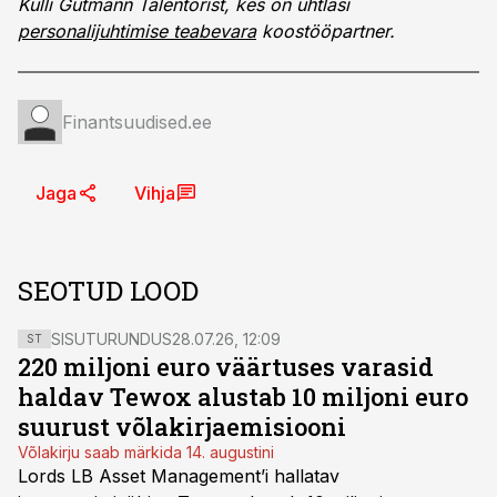
Külli Gutmann Talentorist, kes on ühtlasi
personalijuhtimise teabevara
koostööpartner.
Finantsuudised.ee
Jaga
Vihja
SEOTUD LOOD
SISUTURUNDUS
28.07.26, 12:09
ST
220 miljoni euro väärtuses varasid
haldav Tewox alustab 10 miljoni euro
suurust võlakirjaemisiooni
Võlakirju saab märkida 14. augustini
Lords LB Asset Management’i hallatav