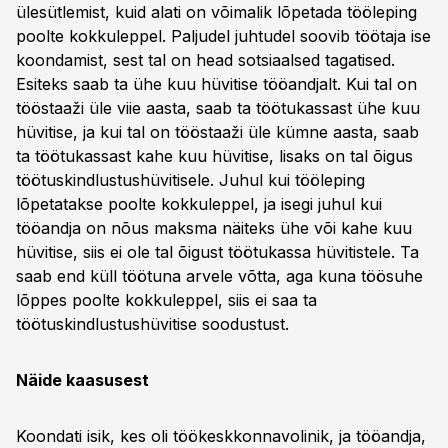
ülesütlemist, kuid alati on võimalik lõpetada tööleping
poolte kokkuleppel. Paljudel juhtudel soovib töötaja ise
koondamist, sest tal on head sotsiaalsed tagatised.
Esiteks saab ta ühe kuu hüvitise tööandjalt. Kui tal on
tööstaaži üle viie aasta, saab ta töötukassast ühe kuu
hüvitise, ja kui tal on tööstaaži üle kümne aasta, saab
ta töötukassast kahe kuu hüvitise, lisaks on tal õigus
töötuskindlustushüvitisele. Juhul kui tööleping
lõpetatakse poolte kokkuleppel, ja isegi juhul kui
tööandja on nõus maksma näiteks ühe või kahe kuu
hüvitise, siis ei ole tal õigust töötukassa hüvitistele. Ta
saab end küll töötuna arvele võtta, aga kuna töösuhe
lõppes poolte kokkuleppel, siis ei saa ta
töötuskindlustushüvitise soodustust.
Näide kaasusest
Koondati isik, kes oli töökeskkonnavolinik, ja tööandja,