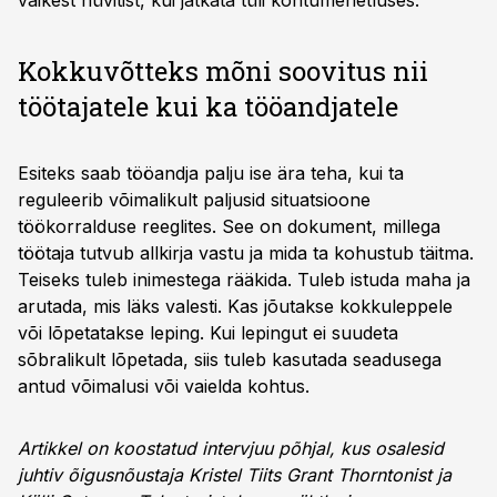
väikest hüvitist, kui jätkata tüli kohtumenetluses.
Kokkuvõtteks mõni soovitus nii
töötajatele kui ka tööandjatele
Esiteks saab tööandja palju ise ära teha, kui ta
reguleerib võimalikult paljusid situatsioone
töökorralduse reeglites. See on dokument, millega
töötaja tutvub allkirja vastu ja mida ta kohustub täitma.
Teiseks tuleb inimestega rääkida. Tuleb istuda maha ja
arutada, mis läks valesti. Kas jõutakse kokkuleppele
või lõpetatakse leping. Kui lepingut ei suudeta
sõbralikult lõpetada, siis tuleb kasutada seadusega
antud võimalusi või vaielda kohtus.
Artikkel on koostatud intervjuu põhjal, kus osalesid
juhtiv õigusnõustaja Kristel Tiits Grant Thorntonist ja