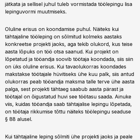
jätkata ja sellisel juhul tuleb vormistada töölepingu lisa
lepinguvormi muutmiseks.
Oluline erisus on koondamise puhul. Näiteks kui
tähtajaline tööleping on sõlmitud kolmeks aastaks
konkreetse projekti jaoks, aga tekib olukord, kus teise
aasta lõpuks on töö otsa saanud. Kui projekt on
lõpetatud ja tööandja soovib töötaja koondada, siis siin
on üks oluline erisus. Kui tavaolukorras koondades
makstakse töötajale hüvitiseks ühe kuu palk, siis antud
olukorras peab tööandja maksma talle terve ühe aasta
palga, sest projekti tähtaeg saabub aasta pärast ja
töötajal on õigustatud huvi see töötasu saada. Ainuke
viis, kuidas tööandja saab tähtajalise lepingu lõpetada,
on töötaja rikkumise tõttu näiteks töölepingu seaduse
§ 88 alusel.
Kui tähtajaline leping sõlmiti ühe projekti jaoks ja peale