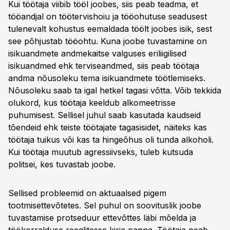
Kui töötaja viibib tööl joobes, siis peab teadma, et
tööandjal on töötervishoiu ja tööohutuse seadusest
tulenevalt kohustus eemaldada töölt joobes isik, sest
see põhjustab tööohtu. Kuna joobe tuvastamine on
isikuandmete andmekaitse valguses eriliigilised
isikuandmed ehk terviseandmed, siis peab töötaja
andma nõusoleku tema isikuandmete töötlemiseks.
Nõusoleku saab ta igal hetkel tagasi võtta. Võib tekkida
olukord, kus töötaja keeldub alkomeetrisse
puhumisest. Sellisel juhul saab kasutada kaudseid
tõendeid ehk teiste töötajate tagasisidet, näiteks kas
töötaja tuikus või kas ta hingeõhus oli tunda alkoholi.
Kui töötaja muutub agressiivseks, tuleb kutsuda
politsei, kes tuvastab joobe.
Sellised probleemid on aktuaalsed pigem
tootmisettevõtetes. Sel puhul on soovituslik joobe
tuvastamise protseduur ettevõttes läbi mõelda ja