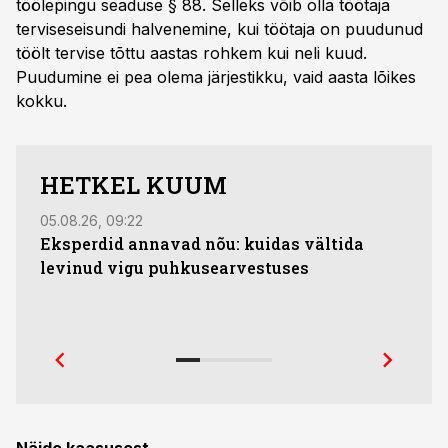
töölepingu seaduse § 88. Selleks võib olla töötaja
terviseseisundi halvenemine, kui töötaja on puudunud
töölt tervise tõttu aastas rohkem kui neli kuud.
Puudumine ei pea olema järjestikku, vaid aasta lõikes
kokku.
HETKEL KUUM
05.08.26, 09:22
03.08.
Eksperdid annavad nõu: kuidas vältida
Fina
levinud vigu puhkusearvestuses
teis
fina