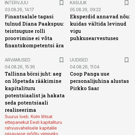
INTERVJUU
KASULIK
03.08.26, 14:17
05.08.26, 09:22
Finantsalale tagasi
Eksperdid annavad nõu:
tulnud Diana Paakspuu:
kuidas vältida levinud
teistsuguse rolli
vigu
proovimine ei võta
puhkusearvestuses
finantskompetentsi ära
ARVAMUSED
UUDISED
04.08.26, 15:36
04.08.26, 11:04
Tallinna börsi juht: aeg
Coop Panga uue
on lõpetada rääkimine
personalijuhina alustas
kapitalituru
Pirkko Saar
potentsiaalist ja hakata
seda potentsiaali
realiseerima
Suurus loeb. Kolm lihtsat
ettepanekut Eesti kapitalituru
rahvusvahelisele kapitalile
piisavasse mõõtu viimiseks