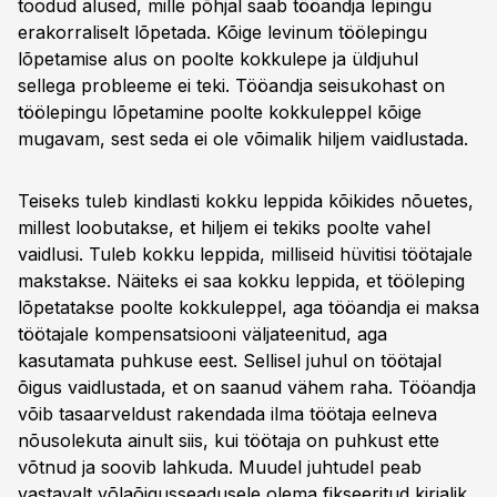
toodud alused, mille põhjal saab tööandja lepingu
erakorraliselt lõpetada. Kõige levinum töölepingu
lõpetamise alus on poolte kokkulepe ja üldjuhul
sellega probleeme ei teki. Tööandja seisukohast on
töölepingu lõpetamine poolte kokkuleppel kõige
mugavam, sest seda ei ole võimalik hiljem vaidlustada.
Teiseks tuleb kindlasti kokku leppida kõikides nõuetes,
millest loobutakse, et hiljem ei tekiks poolte vahel
vaidlusi. Tuleb kokku leppida, milliseid hüvitisi töötajale
makstakse. Näiteks ei saa kokku leppida, et tööleping
lõpetatakse poolte kokkuleppel, aga tööandja ei maksa
töötajale kompensatsiooni väljateenitud, aga
kasutamata puhkuse eest. Sellisel juhul on töötajal
õigus vaidlustada, et on saanud vähem raha. Tööandja
võib tasaarveldust rakendada ilma töötaja eelneva
nõusolekuta ainult siis, kui töötaja on puhkust ette
võtnud ja soovib lahkuda. Muudel juhtudel peab
vastavalt võlaõigusseadusele olema fikseeritud kirjalik