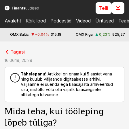
Telli
Avaleht
Kõik lood
Podcastid
Videod
Üritused
Teab
OMX Baltic
−0,04
%
315,18
OMX Riga
0,23
%
925,27
cebook
cebook
Tagasi
Twitter)
Twitter)
16.06.19, 20:29
kedIn
kedIn
Tähelepanu!
Artikkel on enam kui 5 aastat vana
ning kuulub väljaande digitaalsesse arhiivi.
ail
ail
Väljaanne ei uuenda ega kaasajasta arhiveeritud
sisu, mistõttu võib olla vajalik kaasaegsete
k
k
allikatega tutvumine
Mida teha, kui tööleping
lõpeb tüliga?