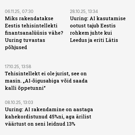
06.11.25, 07:30
28.10.25, 13:34
Miks rakendatakse
Uuring: AI kasutamise
Eestis tehisintellekti
ootust tajub Eestis
finantsanalüüsis vähe?
rohkem juhte kui
Uuring tuvastas
Leedus ja eriti Lätis
põhjused
17.10.25, 13:58
Tehisintellekt ei ole jurist, see on
masin. „AI-õigusabiga võid saada
kalli õppetunni“
08.10.25, 13:03
Uuring: AI rakendamine on aastaga
kahekordistunud 45%ni, aga ärilist
väärtust on seni leidnud 13%