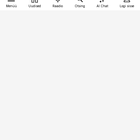
Menüü
Uudised
Raadio
Otsing
AI Chat
Logi sisse
Vana-Lõuna 39/1, 19094 Tallinn
(+372) 667 0111
finantsuudised@finantsuudised.ee
Telli
Reklaam
Firmast
Sisu kasutamisõigused
Ajakirjaniku
eetikakoodeks
Üldtingimused
Privaatsustingimused
Küpsiste poliitika
KKK
Eesti Meediaettevõtete
Eelistuste haldamine