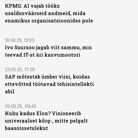
KPMG: AI vajab tööks
usaldusväärseid andmeid, mida
enamikus organisatsioonides pole
19.06.25, 13:00
Ivo Suursoo jagab viit sammu, mis
teevad IT-st äri kasvumootori
23.05.25, 17:29
SAP mõtestab ümber viisi, kuidas
ettevõtted töötavad tehisintellekti
abil
20.05.25, 09:42
Kuhu kadus Elon? Visioneerib
univeraalset kõrg-, mitte pelgalt
baassissetulekut