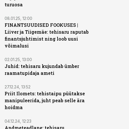
turuosa
08.01.25, 12:00
FINANTSUUDISED FOOKUSES |
Liiver ja Tiigemäe: tehisaru raputab
finantsjuhtimist ning loob uusi
võimalusi
02.01.25, 13:00
Juhid: tehisaru kujundab ümber
raamatupidaja ameti
27.12.24, 13:52
Priit Ilomets: tehistaipu püütakse
manipuleerida, juht peab selle ära
hoidma
04.12.24, 12:23
Andmeteadlane: tehisaru