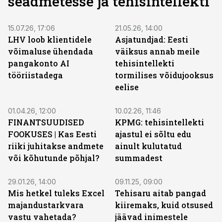
seadmetesse ja tehisintellekti
15.07.26, 17:06
21.05.26, 14:00
LHV loob klientidele
Asjatundjad: Eesti
võimaluse ühendada
väiksus annab meile
pangakonto AI
tehisintellekti
tööriistadega
tormilises võidujooksus
eelise
01.04.26, 12:00
10.02.26, 11:46
FINANTSUUDISED
KPMG: tehisintellekti
FOOKUSES | Kas Eesti
ajastul ei sõltu edu
riiki juhitakse andmete
ainult kulutatud
või kõhutunde põhjal?
summadest
29.01.26, 14:00
09.11.25, 09:00
Mis hetkel tuleks Excel
Tehisaru aitab pangad
majandustarkvara
kiiremaks, kuid otsused
vastu vahetada?
jäävad inimestele