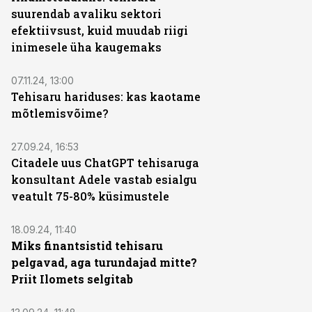
suurendab avaliku sektori
efektiivsust, kuid muudab riigi
inimesele üha kaugemaks
07.11.24, 13:00
Tehisaru hariduses: kas kaotame
mõtlemisvõime?
27.09.24, 16:53
Citadele uus ChatGPT tehisaruga
konsultant Adele vastab esialgu
veatult 75-80% küsimustele
18.09.24, 11:40
Miks finantsistid tehisaru
pelgavad, aga turundajad mitte?
Priit Ilomets selgitab