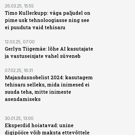
26.03.25, 15:55
Timo Kullerkupp: väga paljudel on
pime usk tehnoloogiasse ning see
ei puuduta vaid tehisaru
12.03.25, 07:00
Gerlyn Tiigemäe: lõhe AI kasutajate
ja vastuseisjate vahel süveneb
07.02.25, 16:31
Majandusnobelist 2024: kasutagem
tehisaru selleks, mida inimesed ei
suuda teha, mitte inimeste
asendamiseks
30.01.25, 13:00
Eksperdid hoiatavad: unine
digipööre võib maksta ettevõttele