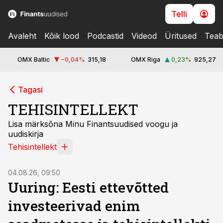
Telli
Avaleht
Kõik lood
Podcastid
Videod
Üritused
Teab
OMX Baltic
−0,04
%
315,18
OMX Riga
0,23
%
925,27
Tagasi
TEHISINTELLEKT
Lisa märksõna Minu Finantsuudised voogu ja
uudiskirja
Tehisintellekt
04.08.26, 09:50
Uuring: Eesti ettevõtted
investeerivad enim