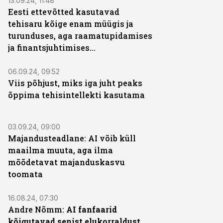
13.09.24, 11:48
Eesti ettevõtted kasutavad
tehisaru kõige enam müügis ja
turunduses, aga raamatupidamises
ja finantsjuhtimises…
06.09.24, 09:52
Viis põhjust, miks iga juht peaks
õppima tehisintellekti kasutama
03.09.24, 09:00
Majandusteadlane: AI võib küll
maailma muuta, aga ilma
mõõdetavat majanduskasvu
toomata
16.08.24, 07:30
Andre Nõmm:
AI fanfaarid
kõigutavad senist elukorraldust