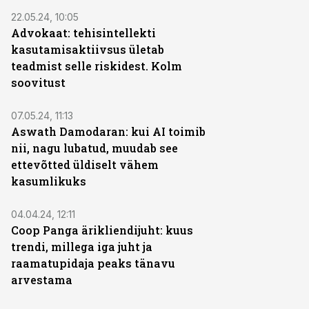
22.05.24, 10:05
Advokaat: tehisintellekti
kasutamisaktiivsus ületab
teadmist selle riskidest. Kolm
soovitust
07.05.24, 11:13
Aswath Damodaran: kui AI toimib
nii, nagu lubatud, muudab see
ettevõtted üldiselt vähem
kasumlikuks
04.04.24, 12:11
Coop Panga ärikliendijuht: kuus
trendi, millega iga juht ja
raamatupidaja peaks tänavu
arvestama