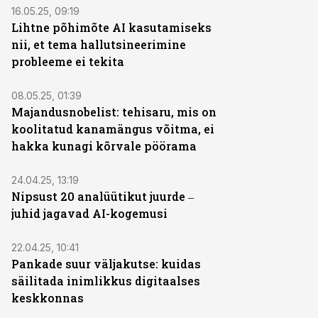
16.05.25, 09:19
Lihtne põhimõte AI kasutamiseks
nii, et tema hallutsineerimine
probleeme ei tekita
08.05.25, 01:39
Majandusnobelist: tehisaru, mis on
koolitatud kanamängus võitma, ei
hakka kunagi kõrvale pöörama
24.04.25, 13:19
Nipsust 20 analüütikut juurde ‒
juhid jagavad AI-kogemusi
22.04.25, 10:41
Pankade suur väljakutse: kuidas
säilitada inimlikkus digitaalses
keskkonnas