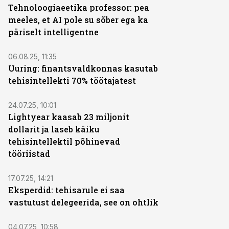
Tehnoloogiaeetika professor: pea
meeles, et AI pole su sõber ega ka
päriselt intelligentne
06.08.25, 11:35
Uuring: finantsvaldkonnas kasutab
tehisintellekti 70% töötajatest
24.07.25, 10:01
Lightyear kaasab 23 miljonit
dollarit ja laseb käiku
tehisintellektil põhinevad
tööriistad
17.07.25, 14:21
Eksperdid: tehisarule ei saa
vastutust delegeerida, see on ohtlik
04.07.25, 10:58