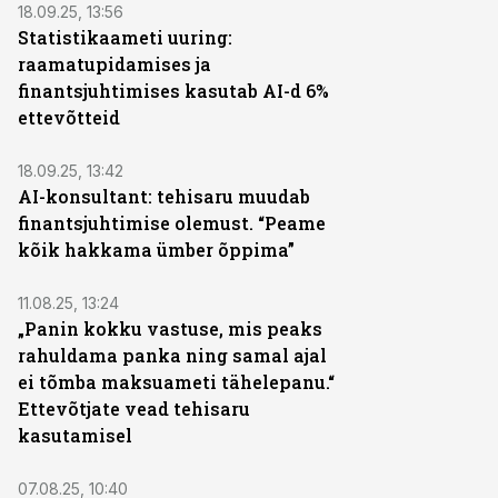
18.09.25, 13:56
Statistikaameti uuring:
raamatupidamises ja
finantsjuhtimises kasutab AI-d 6%
ettevõtteid
18.09.25, 13:42
AI-konsultant: tehisaru muudab
finantsjuhtimise olemust. “Peame
kõik hakkama ümber õppima”
11.08.25, 13:24
„Panin kokku vastuse, mis peaks
rahuldama panka ning samal ajal
ei tõmba maksuameti tähelepanu.“
Ettevõtjate vead tehisaru
kasutamisel
07.08.25, 10:40