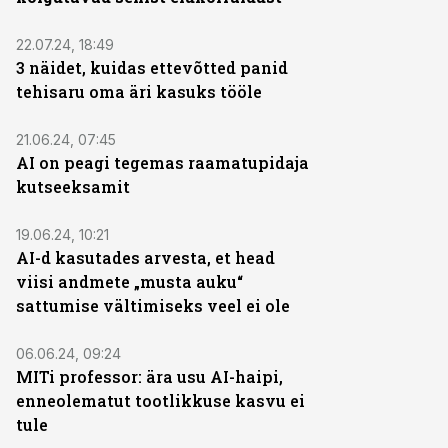
22.07.24, 18:49
3 näidet, kuidas ettevõtted panid
tehisaru oma äri kasuks tööle
21.06.24, 07:45
AI on peagi tegemas raamatupidaja
kutseeksamit
19.06.24, 10:21
AI-d kasutades arvesta, et head
viisi andmete „musta auku“
sattumise vältimiseks veel ei ole
06.06.24, 09:24
MITi professor: ära usu AI-haipi,
enneolematut tootlikkuse kasvu ei
tule