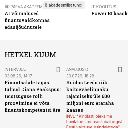
8 akadeemilist tundi
ÄRIPÄEVA AKADEEMIA
IT KOOLITUS
AI võimalused
Power BI baask
finantsvaldkonnas
edasijõudnutele
HETKEL KUUM
INTERVJUU
ANALÜÜSID
03.08.26, 14:17
30.07.26, 18:28
Finantsalale tagasi
Kuidas Leedu riik
tulnud Diana Paakspuu:
kaitseväelinnaku
teistsuguse rolli
rajamiseks üle 600
proovimine ei võta
miljoni euro eraraha
finantskompetentsi ära
kaasas
INVL: "Kindlasti oleksime
huvitatud sarnasest dialoogist
Eesti valitsuse esindajatega"