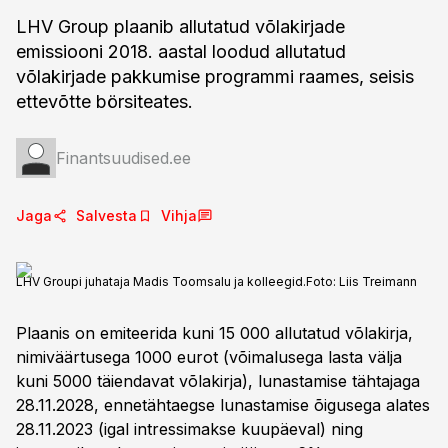
LHV Group plaanib allutatud võlakirjade
emissiooni 2018. aastal loodud allutatud
võlakirjade pakkumise programmi raames, seisis
ettevõtte börsiteates.
Finantsuudised.ee
Jaga
Salvesta
Vihja
LHV Groupi juhataja Madis Toomsalu ja kolleegid.
Foto:
Liis Treimann
Plaanis on emiteerida kuni 15 000 allutatud võlakirja,
nimiväärtusega 1000 eurot (võimalusega lasta välja
kuni 5000 täiendavat võlakirja), lunastamise tähtajaga
28.11.2028, ennetähtaegse lunastamise õigusega alates
28.11.2023 (igal intressimakse kuupäeval) ning