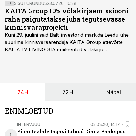
SISUTURUNDUS
23.07.26, 10:28
ST
KAITA Group 10% võlakirjaemissiooni
raha paigutatakse juba tegutsevasse
kinnisvaraprojekti
Kuni 29. juulini said Balti investorid märkida Leedu ühe
suurima kinnisvaraarendaja KAITA Group ettevõtte
KAITA LV LIVING SIA emiteeritud võlakirju.
Kaheaastased võlakirjad pakuvad 10% aastast intressi
ja minimaalne investeerimissumma on 1000 eurot.
24H
72H
Nädal
ENIMLOETUD
INTERVJUU
03.08.26, 14:17
Finantsalale tagasi tulnud Diana Paakspuu:
1