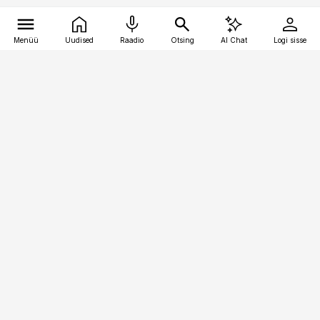
Menüü
Uudised
Raadio
Otsing
AI Chat
Logi sisse
Vana-Lõuna 39/1, 19094 Tallinn
(+372) 667 0111
finantsuudised@finantsuudised.ee
Telli
Reklaam
Firmast
Sisu kasutamisõigused
Ajakirjaniku
eetikakoodeks
Üldtingimused
Privaatsustingimused