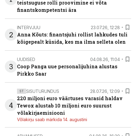
teistsuguse rolli proovimine ei võta
finantskompetentsi ära
INTERVJUU
23.07.26, 12:28
2
Anna Kõuts: finantsjuhi rollist lahkudes tuli
kõigepealt küsida, kes ma ilma selleta olen
UUDISED
04.08.26, 11:04
3
Coop Panga uue personalijuhina alustas
Pirkko Saar
SISUTURUNDUS
28.07.26, 12:09
ST
220 miljoni euro väärtuses varasid haldav
4
Tewox alustab 10 miljoni euro suurust
võlakirjaemisiooni
Võlakirju saab märkida 14. augustini