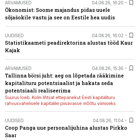
ARVAMUSED
04.08.26, 16:20
Ökonomist: Soome majandus pidas uuele
sõjašokile vastu ja see on Eestile hea uudis
UUDISED
04.08.26, 16:02
Statistikaameti peadirektorina alustas tööd Kaur
Kajak
ARVAMUSED
04.08.26, 15:36
Tallinna börsi juht: aeg on lõpetada rääkimine
kapitalituru potentsiaalist ja hakata seda
potentsiaali realiseerima
Suurus loeb. Kolm lihtsat ettepanekut Eesti kapitalituru
rahvusvahelisele kapitalile piisavasse mõõtu viimiseks
UUDISED
04.08.26, 11:04
Coop Panga uue personalijuhina alustas Pirkko
Saar