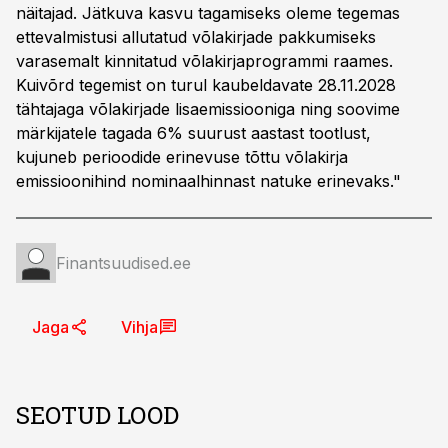
näitajad. Jätkuva kasvu tagamiseks oleme tegemas
ettevalmistusi allutatud võlakirjade pakkumiseks
varasemalt kinnitatud võlakirjaprogrammi raames.
Kuivõrd tegemist on turul kaubeldavate 28.11.2028
tähtajaga võlakirjade lisaemissiooniga ning soovime
märkijatele tagada 6% suurust aastast tootlust,
kujuneb perioodide erinevuse tõttu võlakirja
emissioonihind nominaalhinnast natuke erinevaks."
Finantsuudised.ee
Jaga
Vihja
SEOTUD LOOD