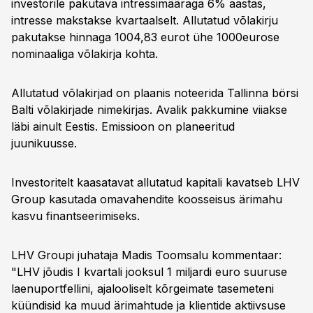
investorile pakutava intressimääraga 6% aastas,
intresse makstakse kvartaalselt. Allutatud võlakirju
pakutakse hinnaga 1004,83 eurot ühe 1000eurose
nominaaliga võlakirja kohta.
Allutatud võlakirjad on plaanis noteerida Tallinna börsi
Balti võlakirjade nimekirjas. Avalik pakkumine viiakse
läbi ainult Eestis. Emissioon on planeeritud
juunikuusse.
Investoritelt kaasatavat allutatud kapitali kavatseb LHV
Group kasutada omavahendite koosseisus ärimahu
kasvu finantseerimiseks.
LHV Groupi juhataja Madis Toomsalu kommentaar:
"LHV jõudis I kvartali jooksul 1 miljardi euro suuruse
laenuportfellini, ajalooliselt kõrgeimate tasemeteni
küündisid ka muud ärimahtude ja klientide aktiivsuse