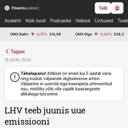
Telli
Avaleht
Kõik lood
Podcastid
Videod
Üritused
Teab
OMX Baltic
−0,15
%
314,98
OMX Riga
−0,03
%
928,3
cebook
cebook
Tagasi
Twitter)
Twitter)
18.04.19, 19:30
kedIn
kedIn
Tähelepanu!
Artikkel on enam kui 5 aastat vana
ning kuulub väljaande digitaalsesse arhiivi.
ail
ail
Väljaanne ei uuenda ega kaasajasta arhiveeritud
sisu, mistõttu võib olla vajalik kaasaegsete
k
k
allikatega tutvumine
LHV teeb juunis uue
emissiooni