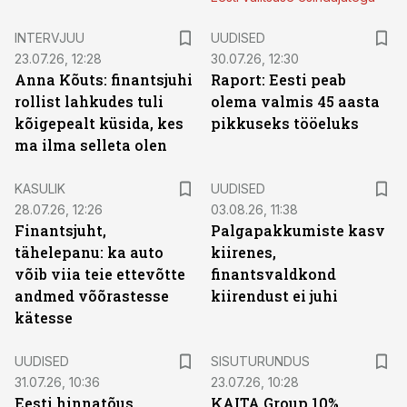
INTERVJUU
UUDISED
23.07.26, 12:28
30.07.26, 12:30
Anna Kõuts: finantsjuhi
Raport: Eesti peab
rollist lahkudes tuli
olema valmis 45 aasta
kõigepealt küsida, kes
pikkuseks tööeluks
ma ilma selleta olen
KASULIK
UUDISED
28.07.26, 12:26
03.08.26, 11:38
Finantsjuht,
Palgapakkumiste kasv
tähelepanu: ka auto
kiirenes,
võib viia teie ettevõtte
finantsvaldkond
andmed võõrastesse
kiirendust ei juhi
kätesse
ST
UUDISED
SISUTURUNDUS
31.07.26, 10:36
23.07.26, 10:28
Eesti hinnatõus
KAITA Group 10%