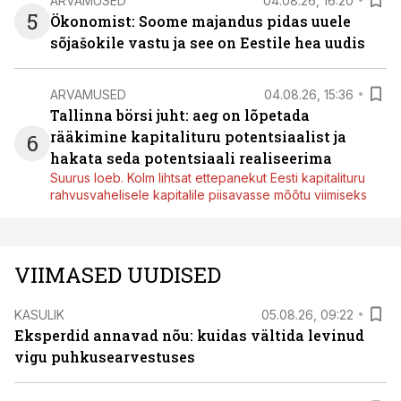
ARVAMUSED
04.08.26, 16:20
5
Ökonomist: Soome majandus pidas uuele
sõjašokile vastu ja see on Eestile hea uudis
ARVAMUSED
04.08.26, 15:36
Tallinna börsi juht: aeg on lõpetada
rääkimine kapitalituru potentsiaalist ja
6
hakata seda potentsiaali realiseerima
Suurus loeb. Kolm lihtsat ettepanekut Eesti kapitalituru
rahvusvahelisele kapitalile piisavasse mõõtu viimiseks
VIIMASED UUDISED
KASULIK
05.08.26, 09:22
Eksperdid annavad nõu: kuidas vältida levinud
vigu puhkusearvestuses